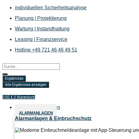
Zum
individuellen Sicherheitsanalyse
Inhalt
Planung | Projektierung
springen
Wartung | Instandhaltung
Leasing | Finanzservice
Hotline +49 721 46 46 49 51
Search
...
Ergebnisse
Alle Ergebnisse anzeigen
0,00
€
0
Warenkorb
Sicherheitslösungen
ALARMANLAGEN
Alarmanlagen & Einbruchschutz