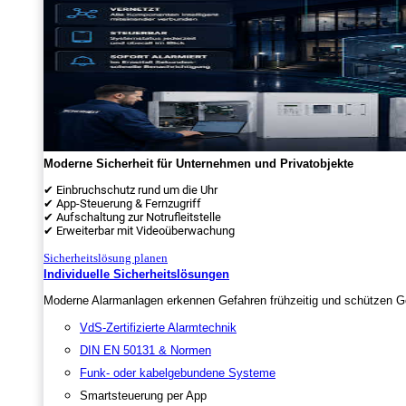
Moderne Sicherheit für Unternehmen und Privatobjekte
✔ Einbruchschutz rund um die Uhr
✔ App-Steuerung & Fernzugriff
✔ Aufschaltung zur Notrufleitstelle
✔ Erweiterbar mit Videoüberwachung
Sicherheitslösung planen
Individuelle Sicherheitslösungen
Moderne Alarmanlagen erkennen Gefahren frühzeitig und schützen Ge
VdS-Zertifizierte Alarmtechnik
DIN EN 50131 & Normen
Funk- oder kabelgebundene Systeme
Smartsteuerung per App