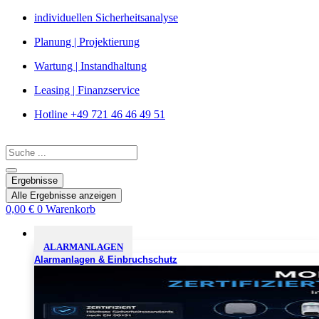
Zum
individuellen Sicherheitsanalyse
Inhalt
Planung | Projektierung
springen
Wartung | Instandhaltung
Leasing | Finanzservice
Hotline +49 721 46 46 49 51
Search
...
Ergebnisse
Alle Ergebnisse anzeigen
0,00
€
0
Warenkorb
Sicherheitslösungen
ALARMANLAGEN
Alarmanlagen & Einbruchschutz