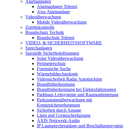
Alarmanlagen
Alarmanlagen Telenot
Ajax Alarmanlage
Videoüberwachung
Mobile Videoüberwachung
Zutrittskontrolle
Brandschutz Technik
Brandschutz Telenot
VIDEO- & SICHERHEITSSOFTWARE
Sprechanlagen
Spezielle Sicherheitslösungen
Solar Videoüberwachung
Perimeterschutz
Forensische Suche
Wärmebildtechnologie
Videosicherheit Radar Autotracking​
Brandfrüherkennung
Brandfrüherkennung bei Elektrofahrzeugen
Parkhaus Leitsysteme und Raumoptimierung
Parkzugangsüberwachung mit
Kennzeichenerkennung
Sicherheit durch Ansage
Lärm und Geräuscherfassung
AXIS Netzwerk-Audio
IP Lautsprecheranlage und Beschallungssystem