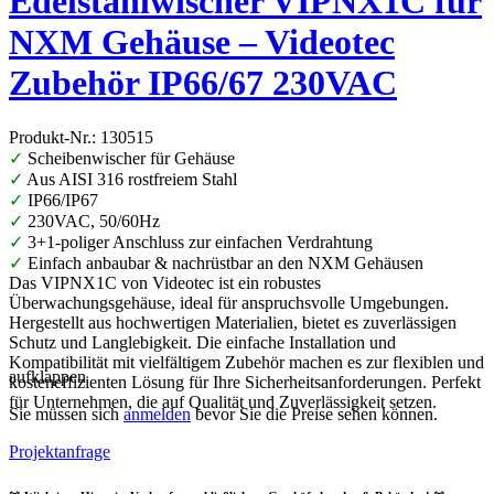
Edelstahlwischer VIPNX1C für
NXM Gehäuse – Videotec
Zubehör IP66/67 230VAC
Produkt-Nr.: 130515
✓
Scheibenwischer für Gehäuse
✓
Aus AISI 316 rostfreiem Stahl
✓
IP66/IP67
✓
230VAC, 50/60Hz
✓
3+1-poliger Anschluss zur einfachen Verdrahtung
✓
Einfach anbaubar & nachrüstbar an den NXM Gehäusen
Das VIPNX1C von Videotec ist ein robustes
Überwachungsgehäuse, ideal für anspruchsvolle Umgebungen.
Hergestellt aus hochwertigen Materialien, bietet es zuverlässigen
Schutz und Langlebigkeit. Die einfache Installation und
Kompatibilität mit vielfältigem Zubehör machen es zur flexiblen und
aufklappen
kosteneffizienten Lösung für Ihre Sicherheitsanforderungen. Perfekt
für Unternehmen, die auf Qualität und Zuverlässigkeit setzen.
Sie müssen sich
anmelden
bevor Sie die Preise sehen können.
Projektanfrage