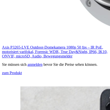
Axis P3265-LVE Outdoor-Domekamera 1080p 50 fps – IR PoE,
motorisiert varifokal, Forensic WDR, True Day&Night, IP66, IK10,
ONVIF, microSD, Audio, Bewegungsmelder
Sie müssen sich
anmelden
bevor Sie die Preise sehen können.
zum Produkt