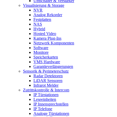
Umschalter & Verstärker
Visualisierung & Storage
NVR
Analog Rekorder
Festplatten
NAS
Hybrid
Hosted Video
Kamera Plug-Ins
Netzwerk Komponenten
Software
Monitore
Speicherkarten
VMS Hardware
Garantieverlängerungen
Sensorik & Perimeterschutz
Radar Detektoren
LiDAR Sensoren
Infrarot Melder
Zutrittskontrolle & Intercom
IP Türstationen
Leseeinheiten
IP Innensprechstellen
IP Telefone
Analoge Türstationen