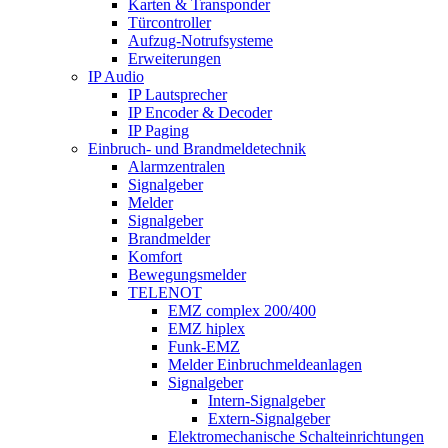
Karten & Transponder
Türcontroller
Aufzug-Notrufsysteme
Erweiterungen
IP Audio
IP Lautsprecher
IP Encoder & Decoder
IP Paging
Einbruch- und Brandmeldetechnik
Alarmzentralen
Signalgeber
Melder
Signalgeber
Brandmelder
Komfort
Bewegungsmelder
TELENOT
EMZ complex 200/400
EMZ hiplex
Funk-EMZ
Melder Einbruchmeldeanlagen
Signalgeber
Intern-Signalgeber
Extern-Signalgeber
Elektromechanische Schalteinrichtungen