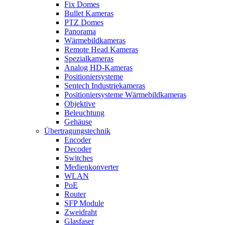
Fix Domes
Bullet Kameras
PTZ Domes
Panorama
Wärmebildkameras
Remote Head Kameras
Spezialkameras
Analog HD-Kameras
Positioniersysteme
Sentech Industriekameras
Positioniersysteme Wärmebildkameras
Objektive
Beleuchtung
Gehäuse
Übertragungstechnik
Encoder
Decoder
Switches
Medienkonverter
WLAN
PoE
Router
SFP Module
Zweidraht
Glasfaser