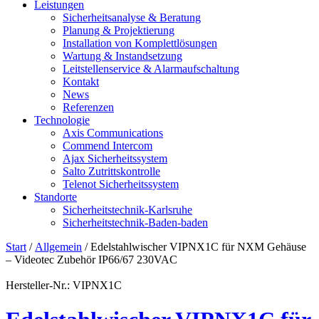
Leistungen
Sicherheitsanalyse & Beratung
Planung & Projektierung​
Installation von Komplettlösungen
Wartung & Instandsetzung
Leitstellenservice & Alarmaufschaltung
Kontakt
News
Referenzen
Technologie
Axis Communications
Commend Intercom
Ajax Sicherheitssystem​
Salto Zutrittskontrolle
Telenot Sicherheitssystem
Standorte
Sicherheitstechnik-Karlsruhe
Sicherheitstechnik-Baden-baden
Start
/
Allgemein
/ Edelstahlwischer VIPNX1C für NXM Gehäuse
– Videotec Zubehör IP66/67 230VAC
Hersteller-Nr.: VIPNX1C