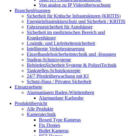
Von analog zu IP Videoüberwachung
Branchenlösungen
Sicherheit für Kritische Infrastrukturen (KRITIS)
Energieinfrastrukturschutz und Sicherheit / KRITIS
Fahrzeugsicherheit für Autohäuser
Sicherheit im medizinischen Bereich und
Krankenhäuser
Logistik- und Lieferkettensicherheit
Intelligente Verkehrssteuerung
Einzelhandelssicherheitstechnik und -lösungen
Stadion-Schutzsysteme
BehördenSicherheit Systeme & PolizeiTechnik
Tankstellen-Schutzkonzepte​
24/7 Pferdeüberwachung mit KI
Schutz-Haus / Privaten Sicherheit
Einsatzgebiete
Alarmanlagen Baden-Württemberg
Alarmanlage Karlsruhe
Produktübersicht
Alle Produkte
Kameratechnik
Boxed Type Kameras
Fix Domes
Bullet Kameras