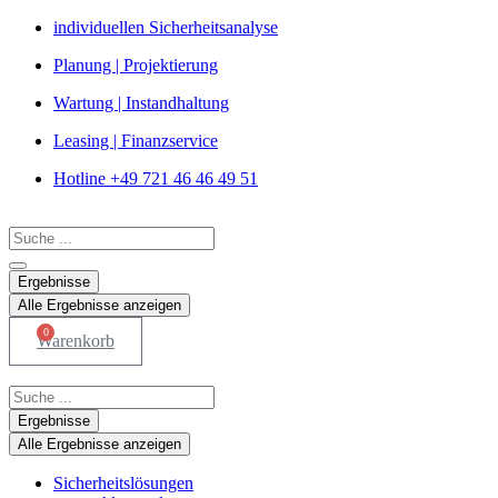
Zum
individuellen Sicherheitsanalyse
Inhalt
Planung | Projektierung
springen
Wartung | Instandhaltung
Leasing | Finanzservice
Hotline +49 721 46 46 49 51
Search
...
Ergebnisse
Alle Ergebnisse anzeigen
0
Warenkorb
Search
...
Ergebnisse
Alle Ergebnisse anzeigen
Sicherheitslösungen