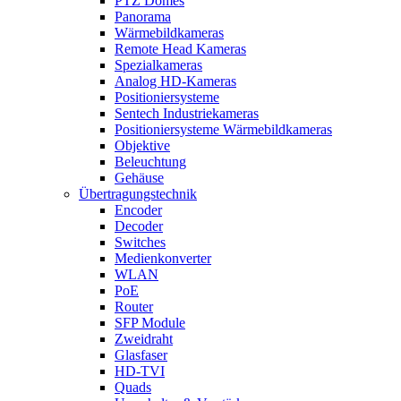
PTZ Domes
Panorama
Wärmebildkameras
Remote Head Kameras
Spezialkameras
Analog HD-Kameras
Positioniersysteme
Sentech Industriekameras
Positioniersysteme Wärmebildkameras
Objektive
Beleuchtung
Gehäuse
Übertragungstechnik
Encoder
Decoder
Switches
Medienkonverter
WLAN
PoE
Router
SFP Module
Zweidraht
Glasfaser
HD-TVI
Quads