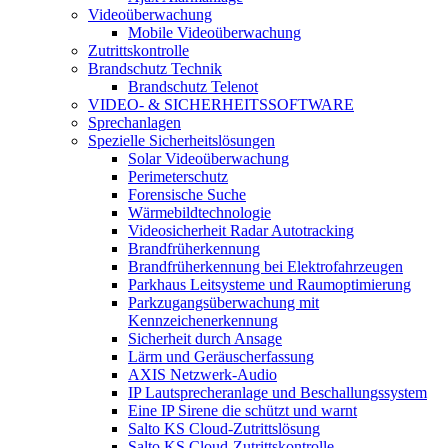
Videoüberwachung
Mobile Videoüberwachung
Zutrittskontrolle
Brandschutz Technik
Brandschutz Telenot
VIDEO- & SICHERHEITSSOFTWARE
Sprechanlagen
Spezielle Sicherheitslösungen
Solar Videoüberwachung
Perimeterschutz
Forensische Suche
Wärmebildtechnologie
Videosicherheit Radar Autotracking​
Brandfrüherkennung
Brandfrüherkennung bei Elektrofahrzeugen
Parkhaus Leitsysteme und Raumoptimierung
Parkzugangsüberwachung mit
Kennzeichenerkennung
Sicherheit durch Ansage
Lärm und Geräuscherfassung
AXIS Netzwerk-Audio
IP Lautsprecheranlage und Beschallungssystem
Eine IP Sirene die schützt und warnt
Salto KS Cloud-Zutrittslösung
Salto KS Cloud-Zutrittskontrolle