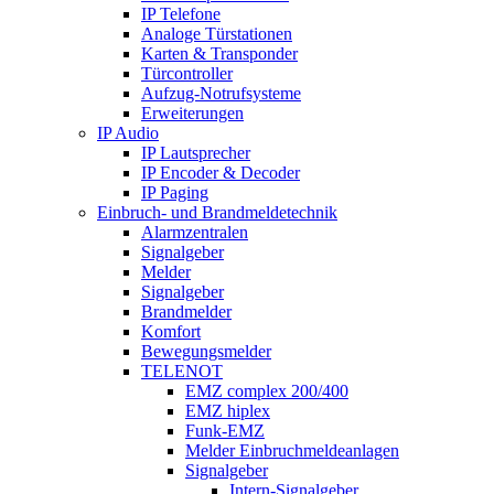
IP Telefone
Analoge Türstationen
Karten & Transponder
Türcontroller
Aufzug-Notrufsysteme
Erweiterungen
IP Audio
IP Lautsprecher
IP Encoder & Decoder
IP Paging
Einbruch- und Brandmeldetechnik
Alarmzentralen
Signalgeber
Melder
Signalgeber
Brandmelder
Komfort
Bewegungsmelder
TELENOT
EMZ complex 200/400
EMZ hiplex
Funk-EMZ
Melder Einbruchmeldeanlagen
Signalgeber
Intern-Signalgeber