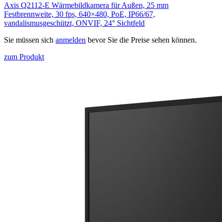
Axis Q2112-E Wärmebildkamera für Außen, 25 mm
Festbrennweite, 30 fps, 640×480, PoE, IP66/67,
vandalismusgeschützt, ONVIF, 24° Sichtfeld
Sie müssen sich
anmelden
bevor Sie die Preise sehen können.
zum Produkt