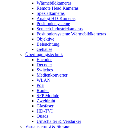
Wärmebildkameras
Remote Head Kameras
Spezialkameras
Analog HD-Kameras
Positioniersysteme
Sentech Industriekameras
Positioniersysteme Wärmebildkameras
Objektive
Beleuchtung
Gehäuse
Übertragungstechnik
Encoder
Decoder
Switches
Medienkonverter
WLAN
PoE
Router
SFP Module
Zweidraht
Glasfaser
HD-TVI
Quads
Umschalter & Verstärker
Visualisierung & Storage