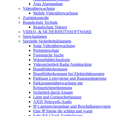
Ajax Alarmanlage
Videoüberwachung
Mobile Videoüberwachung
Zutrittskontrolle
Brandschutz Technik
Brandschutz Telenot
VIDEO- & SICHERHEITSSOFTWARE
Sprechanlagen
Spezielle Sicherheitslösungen
Solar Videoüberwachung
Perimeterschutz
Forensische Suche
Wärmebildtechnologie
Videosicherheit Radar Autotracking​
Brandfrüherkennung
Brandfrüherkennung bei Elektrofahrzeugen
Parkhaus Leitsysteme und Raumoptimierung
Parkzugangsüberwachung mit
Kennzeichenerkennung
Sicherheit durch Ansage
Lärm und Geräuscherfassung
AXIS Netzwerk-Audio
IP Lautsprecheranlage und Beschallungssystem
Eine IP Sirene die schützt und warnt
Salto KS Cloud-Zutrittslösung