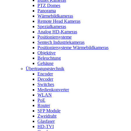
Bullet Kameras
PTZ Domes
Panorama
Wärmebildkameras
Remote Head Kameras
Spezialkameras
Analog HD-Kameras
Positioniersysteme
Sentech Industriekameras
Positioniersysteme Wärmebildkameras
Objektive
Beleuchtung
Gehäuse
Übertragungstechnik
Encoder
Decoder
Switches
Medienkonverter
WLAN
PoE
Router
SFP Module
Zweidraht
Glasfaser
HD-TVI