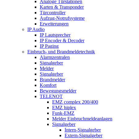
Analoge Türstationen
Karten & Transponder
Türcontroller
Aufzug-Notrufsysteme
Erweiterungen
IP Audio
IP Lautsprecher
IP Encoder & Decoder
IP Paging
Einbruch- und Brandmeldetechnik
Alarmzentralen
Signalgeber
Melder
Signalgeber
Brandmelder
Komfort
Bewegungsmelder
TELENOT
EMZ complex 200/400
EMZ hiplex
Funk-EMZ
Melder Einbruchmeldeanlagen
Signalgeber
Intern-Signalgeber
Extern-Signalgeber