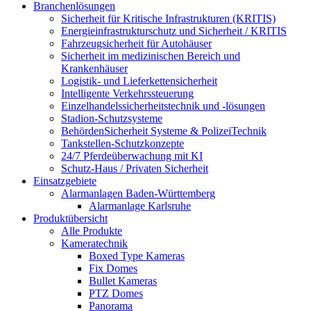
Branchenlösungen
Sicherheit für Kritische Infrastrukturen (KRITIS)
Energieinfrastrukturschutz und Sicherheit / KRITIS
Fahrzeugsicherheit für Autohäuser
Sicherheit im medizinischen Bereich und
Krankenhäuser
Logistik- und Lieferkettensicherheit
Intelligente Verkehrssteuerung
Einzelhandelssicherheitstechnik und -lösungen
Stadion-Schutzsysteme
BehördenSicherheit Systeme & PolizeiTechnik
Tankstellen-Schutzkonzepte​
24/7 Pferdeüberwachung mit KI
Schutz-Haus / Privaten Sicherheit
Einsatzgebiete
Alarmanlagen Baden-Württemberg
Alarmanlage Karlsruhe
Produktübersicht
Alle Produkte
Kameratechnik
Boxed Type Kameras
Fix Domes
Bullet Kameras
PTZ Domes
Panorama