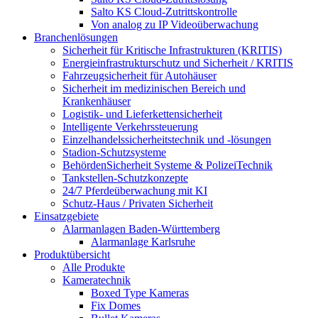
Salto KS Cloud-Zutrittskontrolle
Von analog zu IP Videoüberwachung
Branchenlösungen
Sicherheit für Kritische Infrastrukturen (KRITIS)
Energieinfrastrukturschutz und Sicherheit / KRITIS
Fahrzeugsicherheit für Autohäuser
Sicherheit im medizinischen Bereich und
Krankenhäuser
Logistik- und Lieferkettensicherheit
Intelligente Verkehrssteuerung
Einzelhandelssicherheitstechnik und -lösungen
Stadion-Schutzsysteme
BehördenSicherheit Systeme & PolizeiTechnik
Tankstellen-Schutzkonzepte​
24/7 Pferdeüberwachung mit KI
Schutz-Haus / Privaten Sicherheit
Einsatzgebiete
Alarmanlagen Baden-Württemberg
Alarmanlage Karlsruhe
Produktübersicht
Alle Produkte
Kameratechnik
Boxed Type Kameras
Fix Domes