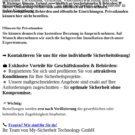
🚨 Wichtiger Hinweis: Verkauf ausschließlich an Geschäftskunden & Behörden! 🚨
optimierte Bilddarstellung – für mehr Sicherheit und Kontrolle in
Dieser Onlineshop richtet sich
ausschließlich
an Unternehmen,
jeder Umgebung.
Gewerbetreibende, Behörden und öffentliche Einrichtungen.
Privatkunden
können hier nicht bestellen.
❗
Hinweis für Privatkunden:
Sie können dennoch eine
kostenlose Beratung
in Anspruch nehmen. Auf
Wunsch übernehmen wir auch die
fachgerechte Installation
durch unser
Expertenteam.
➡
Kontaktieren Sie uns für eine individuelle Sicherheitslösung!
💼
Exklusive Vorteile für Geschäftskunden & Behörden:
🔹 Registrieren Sie sich und profitieren Sie von
attraktiven
Konditionen
für Ihre Sicherheitsprojekte.
🔹 Unsere maßgeschneiderten Angebote sind exakt auf Ihre
Anforderungen zugeschnitten – für
optimale Sicherheit ohne
Kompromisse.
📌
Wichtig:
Bestellungen werden
erst nach Verifizierung
der gewerblichen oder
behördlichen Zugehörigkeit bearbeitet.
📞
Fragen? Wir sind für Sie da!
Ihr Team von My-Sicherheit Technology GmbH