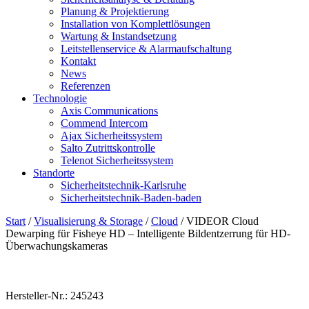
Planung & Projektierung​
Installation von Komplettlösungen
Wartung & Instandsetzung
Leitstellenservice & Alarmaufschaltung
Kontakt
News
Referenzen
Technologie
Axis Communications
Commend Intercom
Ajax Sicherheitssystem​
Salto Zutrittskontrolle
Telenot Sicherheitssystem
Standorte
Sicherheitstechnik-Karlsruhe
Sicherheitstechnik-Baden-baden
Start
/
Visualisierung & Storage
/
Cloud
/ VIDEOR Cloud
Dewarping für Fisheye HD – Intelligente Bildentzerrung für HD-
Überwachungskameras
Hersteller-Nr.: 245243