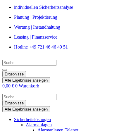
Zum
individuellen Sicherheitsanalyse
Inhalt
Planung | Projektierung
springen
Wartung | Instandhaltung
Leasing | Finanzservice
Hotline +49 721 46 46 49 51
Search
...
Ergebnisse
Alle Ergebnisse anzeigen
0,00
€
0
Warenkorb
Search
...
Ergebnisse
Alle Ergebnisse anzeigen
Sicherheitslösungen
Alarmanlagen
Alarmanlagen Telenot