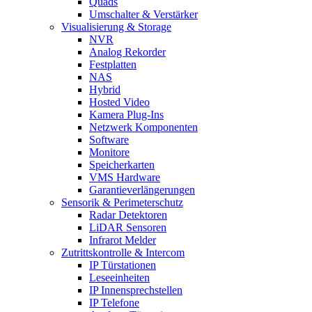
Quads
Umschalter & Verstärker
Visualisierung & Storage
NVR
Analog Rekorder
Festplatten
NAS
Hybrid
Hosted Video
Kamera Plug-Ins
Netzwerk Komponenten
Software
Monitore
Speicherkarten
VMS Hardware
Garantieverlängerungen
Sensorik & Perimeterschutz
Radar Detektoren
LiDAR Sensoren
Infrarot Melder
Zutrittskontrolle & Intercom
IP Türstationen
Leseeinheiten
IP Innensprechstellen
IP Telefone