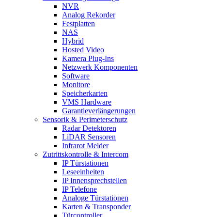
NVR
Analog Rekorder
Festplatten
NAS
Hybrid
Hosted Video
Kamera Plug-Ins
Netzwerk Komponenten
Software
Monitore
Speicherkarten
VMS Hardware
Garantieverlängerungen
Sensorik & Perimeterschutz
Radar Detektoren
LiDAR Sensoren
Infrarot Melder
Zutrittskontrolle & Intercom
IP Türstationen
Leseeinheiten
IP Innensprechstellen
IP Telefone
Analoge Türstationen
Karten & Transponder
Türcontroller