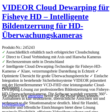
VIDEOR Cloud Dewarping für
Fisheye HD – Intelligente
Bildentzerrung für HD-
Überwachungskameras
Produkt-Nr.: 245243
✓
Ausschließlich erhältlich nach erfolgreicher Cloudschulung
✓
Direct to Cloud Verbindung mit Axis und Hanwha Kameras
✓
Rechenzentrum steht in Deutschland
✓ Intelligente Cloud-Dewarping-Technologie für Fisheye-HD-
Kameras ✓ Klare, verzerrungsfreie Darstellung in Echtzeit ✓
Optimierte Übersicht für große Überwachungsbereiche ✓ Einfache
Integration in bestehende Sicherheitssysteme VIDEOR präsentiert
mit der Herstellernummer VCD-FHD eine leistungsstarke Cloud-
aufklappen
Dewarping-Lösung zur professionellen Bildentzerrung von Fisheye-
HD-Überwachungskameras. Die Software wandelt verzerrte 360°-
Sie müssen sich
anmelden
bevor Sie die Preise sehen können.
Aufnahmen in klar strukturierte, übersichtliche Ansichten um und
verbessert so die Situationsanalyse deutlich. Ideal für Handel,
Projektanfrage
Industrie und öffentliche Einrichtungen bietet diese Lösung
maximale Flexibilität, effiziente Videoüberwachung und eine