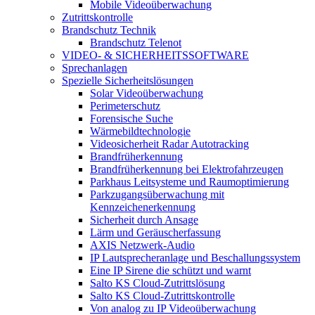
Mobile Videoüberwachung
Zutrittskontrolle
Brandschutz Technik
Brandschutz Telenot
VIDEO- & SICHERHEITSSOFTWARE
Sprechanlagen
Spezielle Sicherheitslösungen
Solar Videoüberwachung
Perimeterschutz
Forensische Suche
Wärmebildtechnologie
Videosicherheit Radar Autotracking​
Brandfrüherkennung
Brandfrüherkennung bei Elektrofahrzeugen
Parkhaus Leitsysteme und Raumoptimierung
Parkzugangsüberwachung mit
Kennzeichenerkennung
Sicherheit durch Ansage
Lärm und Geräuscherfassung
AXIS Netzwerk-Audio
IP Lautsprecheranlage und Beschallungssystem
Eine IP Sirene die schützt und warnt
Salto KS Cloud-Zutrittslösung
Salto KS Cloud-Zutrittskontrolle
Von analog zu IP Videoüberwachung