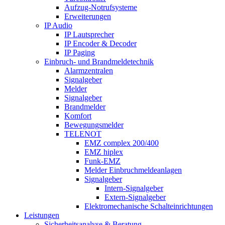
Aufzug-Notrufsysteme
Erweiterungen
IP Audio
IP Lautsprecher
IP Encoder & Decoder
IP Paging
Einbruch- und Brandmeldetechnik
Alarmzentralen
Signalgeber
Melder
Signalgeber
Brandmelder
Komfort
Bewegungsmelder
TELENOT
EMZ complex 200/400
EMZ hiplex
Funk-EMZ
Melder Einbruchmeldeanlagen
Signalgeber
Intern-Signalgeber
Extern-Signalgeber
Elektromechanische Schalteinrichtungen
Leistungen
Sicherheitsanalyse & Beratung