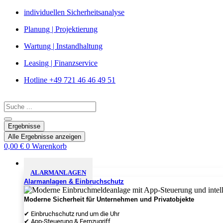
Zum
individuellen Sicherheitsanalyse
Inhalt
Planung | Projektierung
springen
Wartung | Instandhaltung
Leasing | Finanzservice
Hotline +49 721 46 46 49 51
Search
...
Ergebnisse
Alle Ergebnisse anzeigen
0,00
€
0
Warenkorb
Sicherheitslösungen
ALARMANLAGEN
Alarmanlagen & Einbruchschutz
Moderne Sicherheit für Unternehmen und Privatobjekte
✔ Einbruchschutz rund um die Uhr
✔ App-Steuerung & Fernzugriff