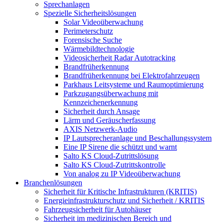
Sprechanlagen
Spezielle Sicherheitslösungen
Solar Videoüberwachung
Perimeterschutz
Forensische Suche
Wärmebildtechnologie
Videosicherheit Radar Autotracking​
Brandfrüherkennung
Brandfrüherkennung bei Elektrofahrzeugen
Parkhaus Leitsysteme und Raumoptimierung
Parkzugangsüberwachung mit
Kennzeichenerkennung
Sicherheit durch Ansage
Lärm und Geräuscherfassung
AXIS Netzwerk-Audio
IP Lautsprecheranlage und Beschallungssystem
Eine IP Sirene die schützt und warnt
Salto KS Cloud-Zutrittslösung
Salto KS Cloud-Zutrittskontrolle
Von analog zu IP Videoüberwachung
Branchenlösungen
Sicherheit für Kritische Infrastrukturen (KRITIS)
Energieinfrastrukturschutz und Sicherheit / KRITIS
Fahrzeugsicherheit für Autohäuser
Sicherheit im medizinischen Bereich und