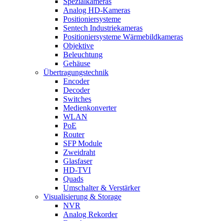
Spezialkameras
Analog HD-Kameras
Positioniersysteme
Sentech Industriekameras
Positioniersysteme Wärmebildkameras
Objektive
Beleuchtung
Gehäuse
Übertragungstechnik
Encoder
Decoder
Switches
Medienkonverter
WLAN
PoE
Router
SFP Module
Zweidraht
Glasfaser
HD-TVI
Quads
Umschalter & Verstärker
Visualisierung & Storage
NVR
Analog Rekorder