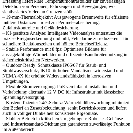
Erfassung liefert klare Temperaturkontrastbilder zur zuverlässigen
Detektion von Personen, Fahrzeugen und Bewegungen, wo
sichtbasiertes Video an Grenzen stößt.
– 19-mm-Thermalobjektiv: Ausgewogene Brennweite für effiziente
mittlere Distanzen – ideal zur Perimeterabsicherung,
Zufahrtskontrolle und Geländesicherung.
– KI-gestützte Analyse: Intelligente Videoanalyse unterstützt die
präzise Ereigniserkennung und hilft, Fehlalarme zu reduzieren – für
schnellere Reaktionszeiten und höhere Betriebseffizienz.
– Stabile Performance mit 8 fps: Optimierte Bildrate für
aussagekräftige Wärmebilder und effiziente Bandbreitennutzung in
sicherheitskritischen Netzwerken.
– Outdoor-Ready: Schutzklasse IP66/67 für Staub- und
Strahlwasserschutz, IK10 für hohen Vandalismuswiderstand und
NEMA 4X für erhöhte Widerstandsfähigkeit in korrosiven
Umgebungen.
– Flexible Stromversorgung: PoE vereinfacht Installation und
Verkabelung; alternativ 12 V DC für Infrastruktur mit klassischer
Spannungsversorgung.
– Kosteneffizienter 24/7-Schutz: Wärmebildüberwachung minimiert
den Bedarf an Zusatzbeleuchtung, senkt Betriebskosten und liefert
auch in völliger Dunkelheit konsistente Ergebnisse.
– Stabiler Betrieb in kritischen Umgebungen: Robustes Gehäuse
und Industriestandard-Dichtungen garantieren zuverlässige Funktion
im Außenbereich.