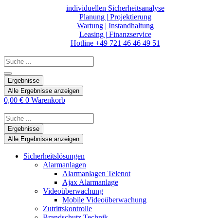
Zum
individuellen Sicherheitsanalyse
Inhalt
Planung | Projektierung
springen
Wartung | Instandhaltung
Leasing | Finanzservice
Hotline +49 721 46 46 49 51
Search
...
Ergebnisse
Alle Ergebnisse anzeigen
0,00
€
0
Warenkorb
Search
...
Ergebnisse
Alle Ergebnisse anzeigen
Sicherheitslösungen
Alarmanlagen
Alarmanlagen Telenot
Ajax Alarmanlage
Videoüberwachung
Mobile Videoüberwachung
Zutrittskontrolle
Brandschutz Technik