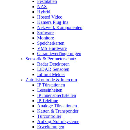
Festplatten
NAS
Hybrid
Hosted Video
Kamera Plug-Ins
Netzwerk Komponenten
Software
Monitore
Speicherkarten
VMS Hardware
Garantieverlängerungen
Sensorik & Perimeterschutz
Radar Detektoren
LiDAR Sensoren
Infrarot Melder
Zutrittskontrolle & Intercom
IP Türstationen
Leseeinheiten
IP Innensprechstellen
IP Telefone
Analoge Türstationen
Karten & Transponder
Türcontroller
Aufzug-Notrufsysteme
Erweiterungen