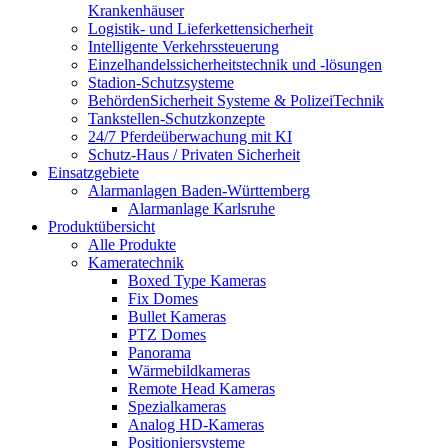
Krankenhäuser
Logistik- und Lieferkettensicherheit
Intelligente Verkehrssteuerung
Einzelhandelssicherheitstechnik und -lösungen
Stadion-Schutzsysteme
BehördenSicherheit Systeme & PolizeiTechnik
Tankstellen-Schutzkonzepte​
24/7 Pferdeüberwachung mit KI
Schutz-Haus / Privaten Sicherheit
Einsatzgebiete
Alarmanlagen Baden-Württemberg
Alarmanlage Karlsruhe
Produktübersicht
Alle Produkte
Kameratechnik
Boxed Type Kameras
Fix Domes
Bullet Kameras
PTZ Domes
Panorama
Wärmebildkameras
Remote Head Kameras
Spezialkameras
Analog HD-Kameras
Positioniersysteme