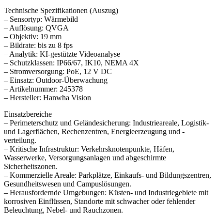
Technische Spezifikationen (Auszug)
– Sensortyp: Wärmebild
– Auflösung: QVGA
– Objektiv: 19 mm
– Bildrate: bis zu 8 fps
– Analytik: KI-gestützte Videoanalyse
– Schutzklassen: IP66/67, IK10, NEMA 4X
– Stromversorgung: PoE, 12 V DC
– Einsatz: Outdoor-Überwachung
– Artikelnummer: 245378
– Hersteller: Hanwha Vision
Einsatzbereiche
– Perimeterschutz und Geländesicherung: Industrieareale, Logistik-
und Lagerflächen, Rechenzentren, Energieerzeugung und -
verteilung.
– Kritische Infrastruktur: Verkehrsknotenpunkte, Häfen,
Wasserwerke, Versorgungsanlagen und abgeschirmte
Sicherheitszonen.
– Kommerzielle Areale: Parkplätze, Einkaufs- und Bildungszentren,
Gesundheitswesen und Campuslösungen.
– Herausfordernde Umgebungen: Küsten- und Industriegebiete mit
korrosiven Einflüssen, Standorte mit schwacher oder fehlender
Beleuchtung, Nebel- und Rauchzonen.