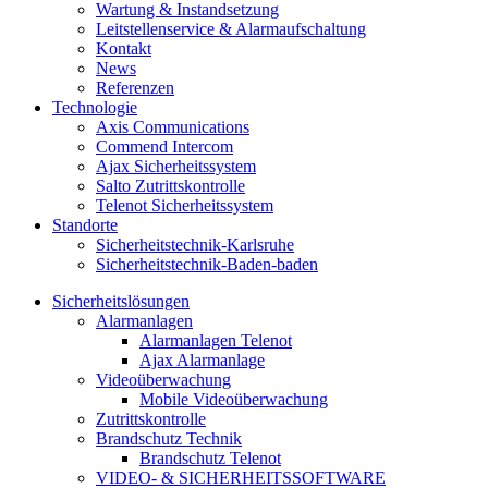
Wartung & Instandsetzung
Leitstellenservice & Alarmaufschaltung
Kontakt
News
Referenzen
Technologie
Axis Communications
Commend Intercom
Ajax Sicherheitssystem​
Salto Zutrittskontrolle
Telenot Sicherheitssystem
Standorte
Sicherheitstechnik-Karlsruhe
Sicherheitstechnik-Baden-baden
Sicherheitslösungen
Alarmanlagen
Alarmanlagen Telenot
Ajax Alarmanlage
Videoüberwachung
Mobile Videoüberwachung
Zutrittskontrolle
Brandschutz Technik
Brandschutz Telenot
VIDEO- & SICHERHEITSSOFTWARE