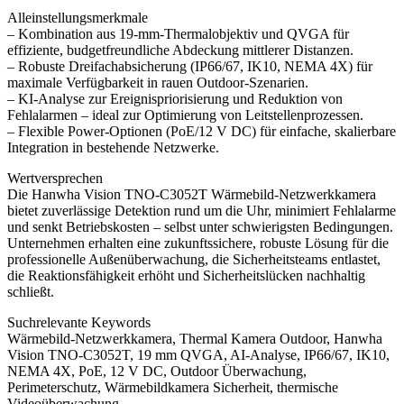
Alleinstellungsmerkmale
– Kombination aus 19-mm-Thermalobjektiv und QVGA für
effiziente, budgetfreundliche Abdeckung mittlerer Distanzen.
– Robuste Dreifachabsicherung (IP66/67, IK10, NEMA 4X) für
maximale Verfügbarkeit in rauen Outdoor-Szenarien.
– KI-Analyse zur Ereignispriorisierung und Reduktion von
Fehlalarmen – ideal zur Optimierung von Leitstellenprozessen.
– Flexible Power-Optionen (PoE/12 V DC) für einfache, skalierbare
Integration in bestehende Netzwerke.
Wertversprechen
Die Hanwha Vision TNO-C3052T Wärmebild-Netzwerkkamera
bietet zuverlässige Detektion rund um die Uhr, minimiert Fehlalarme
und senkt Betriebskosten – selbst unter schwierigsten Bedingungen.
Unternehmen erhalten eine zukunftssichere, robuste Lösung für die
professionelle Außenüberwachung, die Sicherheitsteams entlastet,
die Reaktionsfähigkeit erhöht und Sicherheitslücken nachhaltig
schließt.
Suchrelevante Keywords
Wärmebild-Netzwerkkamera, Thermal Kamera Outdoor, Hanwha
Vision TNO-C3052T, 19 mm QVGA, AI-Analyse, IP66/67, IK10,
NEMA 4X, PoE, 12 V DC, Outdoor Überwachung,
Perimeterschutz, Wärmebildkamera Sicherheit, thermische
Videoüberwachung