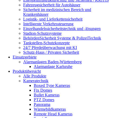
Energieinfrastrukturschutz und Sicherheit / KRITIS
Fahrzeugsicherheit für Autohäuser
Sicherheit im medizinischen Bereich und
Krankenhäuser
Logistik- und Lieferkettensicherheit
Intelligente Verkehrssteuerung
Einzelhandelssicherheitstechnik und -lösungen
Stadion-Schutzsysteme
BehördenSicherheit Systeme & PolizeiTechnik
Tankstellen-Schutzkonzepte​
24/7 Pferdeüberwachung mit KI
Schutz-Haus / Privaten Sicherheit
Einsatzgebiete
Alarmanlagen Baden-Württemberg
Alarmanlage Karlsruhe
Produktübersicht
Alle Produkte
Kameratechnik
Boxed Type Kameras
Fix Domes
Bullet Kameras
PTZ Domes
Panorama
Wärmebildkameras
Remote Head Kameras