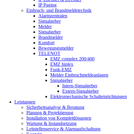
IP Paging
Einbruch- und Brandmeldetechnik
Alarmzentralen
Signalgeber
Melder
Signalgeber
Brandmelder
Komfort
Bewegungsmelder
TELENOT
EMZ complex 200/400
EMZ hiplex
Funk-EMZ
Melder Einbruchmeldeanlagen
Signalgeber
Intern-Signalgeber
Extern-Signalgeber
Elektromechanische Schalteinrichtungen
Leistungen
Sicherheitsanalyse & Beratung
Planung & Projektierung​
Installation von Komplettlösungen
Wartung & Instandsetzung
Leitstellenservice & Alarmaufschaltung