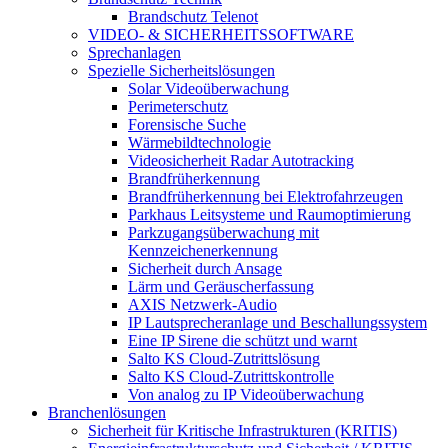
Brandschutz Telenot
VIDEO- & SICHERHEITSSOFTWARE
Sprechanlagen
Spezielle Sicherheitslösungen
Solar Videoüberwachung
Perimeterschutz
Forensische Suche
Wärmebildtechnologie
Videosicherheit Radar Autotracking​
Brandfrüherkennung
Brandfrüherkennung bei Elektrofahrzeugen
Parkhaus Leitsysteme und Raumoptimierung
Parkzugangsüberwachung mit
Kennzeichenerkennung
Sicherheit durch Ansage
Lärm und Geräuscherfassung
AXIS Netzwerk-Audio
IP Lautsprecheranlage und Beschallungssystem
Eine IP Sirene die schützt und warnt
Salto KS Cloud-Zutrittslösung
Salto KS Cloud-Zutrittskontrolle
Von analog zu IP Videoüberwachung
Branchenlösungen
Sicherheit für Kritische Infrastrukturen (KRITIS)