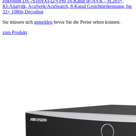
Hikvision DS-7616NXI-I2/VPro 16‑Kanal IP‑NVR – H.265+,
KI‑Analytik, AcuSeek/AcuSearch, 8‑Kanal Gesichtserkennung, bis
32× 1080p Decoding
Sie müssen sich
anmelden
bevor Sie die Preise sehen können.
zum Produkt