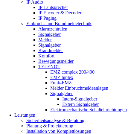
IP Audio
IP Lautsprecher
IP Encoder & Decoder
IP Paging
Einbruch- und Brandmeldetechnik
Alarmzentralen
Signalgeber
Melder
Signalgeber
Brandmelder
Komfort
Bewegungsmelder
TELENOT
EMZ complex 200/400
EMZ hiplex
Funk-EMZ
Melder Einbruchmeldeanlagen
Signalgeber
Intern-Signalgeber
Extern-Signalgeber
Elektromechanische Schalteinrichtungen
Leistungen
Sicherheitsanalyse & Beratung
Planung & Projektierung​
Installation von Komplettlösungen