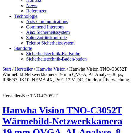
Kontakt
News
Referenzen
Technologie
Axis Communications
Commend Intercom
Ajax Sicherheitssystem​
Salto Zutrittskontrolle
Telenot Sicherheitssystem
Standorte
Sicherheitstechnik-Karlsruhe
Sicherheitstechnik-Baden-baden
Start
/
Hersteller
/
Hanwha Vision
/ Hanwha Vision TNO-C3052T
Wärmebild-Netzwerkkamera 19 mm QVGA, AI-Analyse, 8 fps,
IP66/67, IK10, NEMA 4X, PoE, 12 V DC, Outdoor Überwachung
Hersteller-Nr.: TNO-C3052T
Hanwha Vision TNO-C3052T
Wärmebild-Netzwerkkamera
19 mm QVGA, AI-Analyse, 8