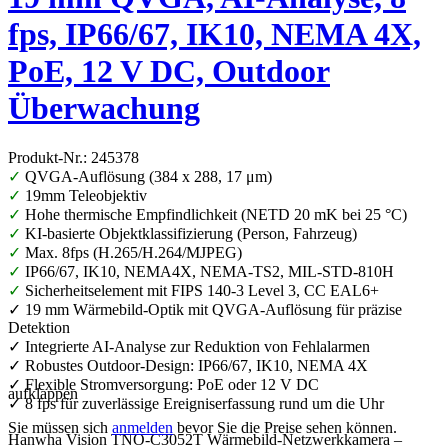
fps, IP66/67, IK10, NEMA 4X,
PoE, 12 V DC, Outdoor
Überwachung
Produkt-Nr.: 245378
✓
QVGA-Auflösung (384 x 288, 17 μm)
✓
19mm Teleobjektiv
✓
Hohe thermische Empfindlichkeit (NETD 20 mK bei 25 °C)
✓
KI-basierte Objektklassifizierung (Person, Fahrzeug)
✓
Max. 8fps (H.265/H.264/MJPEG)
✓
IP66/67, IK10, NEMA4X, NEMA-TS2, MIL-STD-810H
✓
Sicherheitselement mit FIPS 140-3 Level 3, CC EAL6+
✓ 19 mm Wärmebild-Optik mit QVGA-Auflösung für präzise
Detektion
✓ Integrierte AI-Analyse zur Reduktion von Fehlalarmen
✓ Robustes Outdoor-Design: IP66/67, IK10, NEMA 4X
✓ Flexible Stromversorgung: PoE oder 12 V DC
aufklappen
✓ 8 fps für zuverlässige Ereigniserfassung rund um die Uhr
Sie müssen sich
anmelden
bevor Sie die Preise sehen können.
Hanwha Vision TNO-C3052T Wärmebild-Netzwerkkamera –