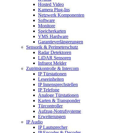
Hosted Video
Kamera Plug-Ins
Netzwerk Komponenten
Software
Monitore
Speicherkarten
VMS Hardware
Garantieverlängerungen
Sensorik & Perimeterschutz
Radar Detektoren
LiDAR Sensoren
Infrarot Melder
Zutrittskontrolle & Intercom
IP Türstationen
Leseeinheiten
IP Innensprechstellen
IP Telefone
Analoge Türstationen
Karten & Transponder
Türcontroller
Aufzug-Notrufsysteme
Erweiterungen
IP Audio
IP Lautsprecher
IP Encoder & Decoder