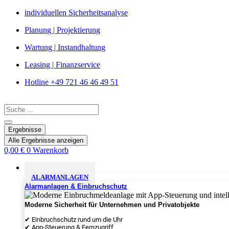
Zum
individuellen Sicherheitsanalyse
Inhalt
Planung | Projektierung
springen
Wartung | Instandhaltung
Leasing | Finanzservice
Hotline +49 721 46 46 49 51
Search
...
Ergebnisse
Alle Ergebnisse anzeigen
0,00
€
0
Warenkorb
Sicherheitslösungen
ALARMANLAGEN
Alarmanlagen & Einbruchschutz
Moderne Sicherheit für Unternehmen und Privatobjekte
✔ Einbruchschutz rund um die Uhr
✔ App-Steuerung & Fernzugriff