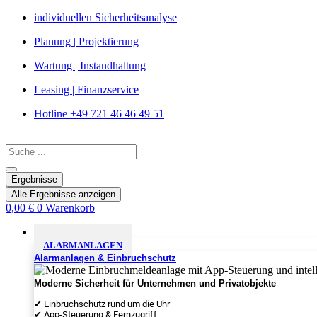
Zum
individuellen Sicherheitsanalyse
Inhalt
Planung | Projektierung
springen
Wartung | Instandhaltung
Leasing | Finanzservice
Hotline +49 721 46 46 49 51
Search
...
Ergebnisse
Alle Ergebnisse anzeigen
0,00
€
0
Warenkorb
Sicherheitslösungen
ALARMANLAGEN
Alarmanlagen & Einbruchschutz
Moderne Sicherheit für Unternehmen und Privatobjekte
✔ Einbruchschutz rund um die Uhr
✔ App-Steuerung & Fernzugriff