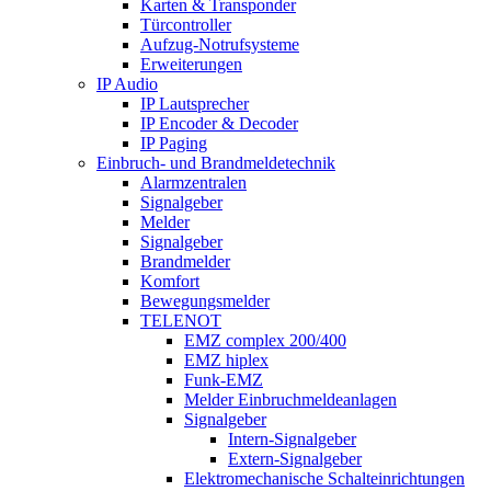
Karten & Transponder
Türcontroller
Aufzug-Notrufsysteme
Erweiterungen
IP Audio
IP Lautsprecher
IP Encoder & Decoder
IP Paging
Einbruch- und Brandmeldetechnik
Alarmzentralen
Signalgeber
Melder
Signalgeber
Brandmelder
Komfort
Bewegungsmelder
TELENOT
EMZ complex 200/400
EMZ hiplex
Funk-EMZ
Melder Einbruchmeldeanlagen
Signalgeber
Intern-Signalgeber
Extern-Signalgeber
Elektromechanische Schalteinrichtungen