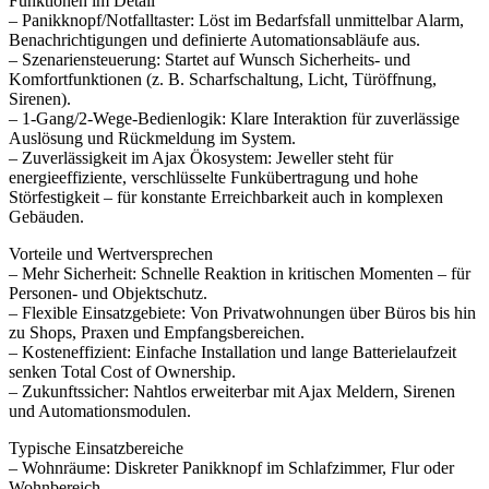
Funktionen im Detail
– Panikknopf/Notfalltaster: Löst im Bedarfsfall unmittelbar Alarm,
Benachrichtigungen und definierte Automationsabläufe aus.
– Szenariensteuerung: Startet auf Wunsch Sicherheits- und
Komfortfunktionen (z. B. Scharfschaltung, Licht, Türöffnung,
Sirenen).
– 1-Gang/2-Wege-Bedienlogik: Klare Interaktion für zuverlässige
Auslösung und Rückmeldung im System.
– Zuverlässigkeit im Ajax Ökosystem: Jeweller steht für
energieeffiziente, verschlüsselte Funkübertragung und hohe
Störfestigkeit – für konstante Erreichbarkeit auch in komplexen
Gebäuden.
Vorteile und Wertversprechen
– Mehr Sicherheit: Schnelle Reaktion in kritischen Momenten – für
Personen- und Objektschutz.
– Flexible Einsatzgebiete: Von Privatwohnungen über Büros bis hin
zu Shops, Praxen und Empfangsbereichen.
– Kosteneffizient: Einfache Installation und lange Batterielaufzeit
senken Total Cost of Ownership.
– Zukunftssicher: Nahtlos erweiterbar mit Ajax Meldern, Sirenen
und Automationsmodulen.
Typische Einsatzbereiche
– Wohnräume: Diskreter Panikknopf im Schlafzimmer, Flur oder
Wohnbereich.