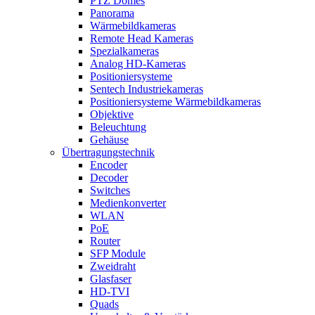
PTZ Domes
Panorama
Wärmebildkameras
Remote Head Kameras
Spezialkameras
Analog HD-Kameras
Positioniersysteme
Sentech Industriekameras
Positioniersysteme Wärmebildkameras
Objektive
Beleuchtung
Gehäuse
Übertragungstechnik
Encoder
Decoder
Switches
Medienkonverter
WLAN
PoE
Router
SFP Module
Zweidraht
Glasfaser
HD-TVI
Quads