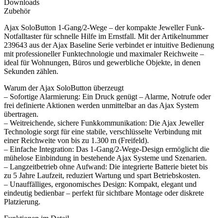
Downloads
Zubehör
Ajax SoloButton 1-Gang/2-Wege – der kompakte Jeweller Funk-
Notfalltaster für schnelle Hilfe im Ernstfall. Mit der Artikelnummer
239643 aus der Ajax Baseline Serie verbindet er intuitive Bedienung
mit professioneller Funktechnologie und maximaler Reichweite –
ideal für Wohnungen, Büros und gewerbliche Objekte, in denen
Sekunden zählen.
Warum der Ajax SoloButton überzeugt
– Sofortige Alarmierung: Ein Druck genügt – Alarme, Notrufe oder
frei definierte Aktionen werden unmittelbar an das Ajax System
übertragen.
– Weitreichende, sichere Funkkommunikation: Die Ajax Jeweller
Technologie sorgt für eine stabile, verschlüsselte Verbindung mit
einer Reichweite von bis zu 1.300 m (Freifeld).
– Einfache Integration: Das 1-Gang/2-Wege-Design ermöglicht die
mühelose Einbindung in bestehende Ajax Systeme und Szenarien.
– Langzeitbetrieb ohne Aufwand: Die integrierte Batterie bietet bis
zu 5 Jahre Laufzeit, reduziert Wartung und spart Betriebskosten.
– Unauffälliges, ergonomisches Design: Kompakt, elegant und
eindeutig bedienbar – perfekt für sichtbare Montage oder diskrete
Platzierung.