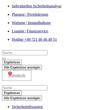
Zum
individuellen Sicherheitsanalyse
Inhalt
Planung | Projektierung
springen
Wartung | Instandhaltung
Leasing | Finanzservice
Hotline +49 721 46 46 49 51
Search
...
Ergebnisse
Alle Ergebnisse anzeigen
0
Warenkorb
Search
...
Ergebnisse
Alle Ergebnisse anzeigen
Sicherheitslösungen