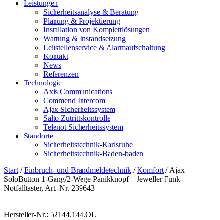
Leistungen
Sicherheitsanalyse & Beratung
Planung & Projektierung​
Installation von Komplettlösungen
Wartung & Instandsetzung
Leitstellenservice & Alarmaufschaltung
Kontakt
News
Referenzen
Technologie
Axis Communications
Commend Intercom
Ajax Sicherheitssystem​
Salto Zutrittskontrolle
Telenot Sicherheitssystem
Standorte
Sicherheitstechnik-Karlsruhe
Sicherheitstechnik-Baden-baden
Start
/
Einbruch- und Brandmeldetechnik
/
Komfort
/ Ajax
SoloButton 1-Gang/2-Wege Panikknopf – Jeweller Funk-
Notfalltaster, Art.-Nr. 239643
Hersteller-Nr.: 52144.144.OL