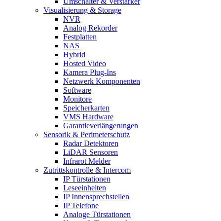
Umschalter & Verstärker
Visualisierung & Storage
NVR
Analog Rekorder
Festplatten
NAS
Hybrid
Hosted Video
Kamera Plug-Ins
Netzwerk Komponenten
Software
Monitore
Speicherkarten
VMS Hardware
Garantieverlängerungen
Sensorik & Perimeterschutz
Radar Detektoren
LiDAR Sensoren
Infrarot Melder
Zutrittskontrolle & Intercom
IP Türstationen
Leseeinheiten
IP Innensprechstellen
IP Telefone
Analoge Türstationen