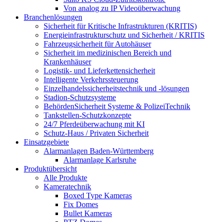
Von analog zu IP Videoüberwachung
Branchenlösungen
Sicherheit für Kritische Infrastrukturen (KRITIS)
Energieinfrastrukturschutz und Sicherheit / KRITIS
Fahrzeugsicherheit für Autohäuser
Sicherheit im medizinischen Bereich und
Krankenhäuser
Logistik- und Lieferkettensicherheit
Intelligente Verkehrssteuerung
Einzelhandelssicherheitstechnik und -lösungen
Stadion-Schutzsysteme
BehördenSicherheit Systeme & PolizeiTechnik
Tankstellen-Schutzkonzepte​
24/7 Pferdeüberwachung mit KI
Schutz-Haus / Privaten Sicherheit
Einsatzgebiete
Alarmanlagen Baden-Württemberg
Alarmanlage Karlsruhe
Produktübersicht
Alle Produkte
Kameratechnik
Boxed Type Kameras
Fix Domes
Bullet Kameras