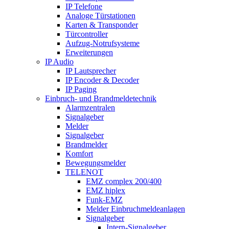
IP Telefone
Analoge Türstationen
Karten & Transponder
Türcontroller
Aufzug-Notrufsysteme
Erweiterungen
IP Audio
IP Lautsprecher
IP Encoder & Decoder
IP Paging
Einbruch- und Brandmeldetechnik
Alarmzentralen
Signalgeber
Melder
Signalgeber
Brandmelder
Komfort
Bewegungsmelder
TELENOT
EMZ complex 200/400
EMZ hiplex
Funk-EMZ
Melder Einbruchmeldeanlagen
Signalgeber
Intern-Signalgeber