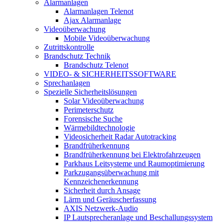
Alarmanlagen
Alarmanlagen Telenot
Ajax Alarmanlage
Videoüberwachung
Mobile Videoüberwachung
Zutrittskontrolle
Brandschutz Technik
Brandschutz Telenot
VIDEO- & SICHERHEITSSOFTWARE
Sprechanlagen
Spezielle Sicherheitslösungen
Solar Videoüberwachung
Perimeterschutz
Forensische Suche
Wärmebildtechnologie
Videosicherheit Radar Autotracking​
Brandfrüherkennung
Brandfrüherkennung bei Elektrofahrzeugen
Parkhaus Leitsysteme und Raumoptimierung
Parkzugangsüberwachung mit
Kennzeichenerkennung
Sicherheit durch Ansage
Lärm und Geräuscherfassung
AXIS Netzwerk-Audio
IP Lautsprecheranlage und Beschallungssystem