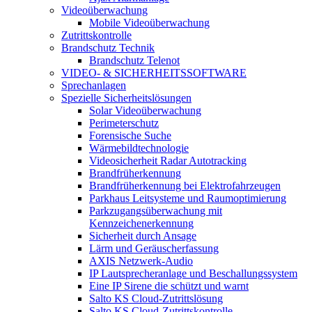
Videoüberwachung
Mobile Videoüberwachung
Zutrittskontrolle
Brandschutz Technik
Brandschutz Telenot
VIDEO- & SICHERHEITSSOFTWARE
Sprechanlagen
Spezielle Sicherheitslösungen
Solar Videoüberwachung
Perimeterschutz
Forensische Suche
Wärmebildtechnologie
Videosicherheit Radar Autotracking​
Brandfrüherkennung
Brandfrüherkennung bei Elektrofahrzeugen
Parkhaus Leitsysteme und Raumoptimierung
Parkzugangsüberwachung mit
Kennzeichenerkennung
Sicherheit durch Ansage
Lärm und Geräuscherfassung
AXIS Netzwerk-Audio
IP Lautsprecheranlage und Beschallungssystem
Eine IP Sirene die schützt und warnt
Salto KS Cloud-Zutrittslösung
Salto KS Cloud-Zutrittskontrolle