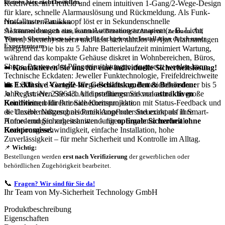
können hier nicht bestellen.
Reichweite im Freifeld und einem intuitiven 1-Gang/2-Wege-Design
für klare, schnelle Alarmauslösung und Rückmeldung. Als Funk-
Notfalltaster/Panikknopf löst er in Sekundenschnelle
❗
Hinweis für Privatkunden:
Alarmmeldungen aus, kann Automationsszenarien (z. B. Licht,
Sie können dennoch eine
kostenlose Beratung
in Anspruch nehmen. Auf
Wunsch übernehmen wir auch die
fachgerechte Installation
durch unser
Türen, Sirenen) steuern und lässt sich nahtlos in Ajax Alarmanlagen
Expertenteam.
integrieren. Die bis zu 5 Jahre Batterielaufzeit minimiert Wartung,
während das kompakte Gehäuse diskret in Wohnbereichen, Büros,
Shops, Praxen oder Pflegeeinrichtungen eingesetzt werden kann.
➡
Kontaktieren Sie uns für eine individuelle Sicherheitslösung!
Technische Eckdaten: Jeweller Funktechnologie, Freifeldreichweite
💼
Exklusive Vorteile für Geschäftskunden & Behörden:
bis 1.300 m, 1-Gang/2-Wege-Bedienung, Batterielebensdauer bis 5
🔹 Registrieren Sie sich und profitieren Sie von
attraktiven
Jahre, Art.-Nr. 239643. Alleinstellungsmerkmale sind die große
Konditionen
für Ihre Sicherheitsprojekte.
Reichweite, bidirektionale Kommunikation mit Status-Feedback und
🔹 Unsere maßgeschneiderten Angebote sind exakt auf Ihre
die flexible Nutzung als Panikknopf oder Steuerimpuls in Smart-
Anforderungen zugeschnitten – für
optimale Sicherheit ohne
Home- und Sicherheitsanwendungen. Ergebnis: maximale
Kompromisse.
Reaktionsgeschwindigkeit, einfache Installation, hohe
Zuverlässigkeit – für mehr Sicherheit und Kontrolle im Alltag.
📌
Wichtig:
Bestellungen werden
erst nach Verifizierung
der gewerblichen oder
behördlichen Zugehörigkeit bearbeitet.
📞
Fragen? Wir sind für Sie da!
Ihr Team von My-Sicherheit Technology GmbH
Produktbeschreibung
Eigenschaften