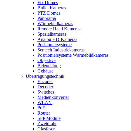
Fix Domes
Bullet Kameras
PTZ Domes
Panorama
Wärmebildkameras
Remote Head Kameras
Spezialkameras
Analog HD-Kameras
Positioniersysteme
Sentech Industriekameras
Positioniersysteme Wärmebildkameras
Objektive
Beleuchtung
Gehäuse
Übertragungstechnik
Encoder
Decoder
Switches
Medienkonverter
WLAN
PoE
Router
SFP Module
Zweidraht
Glasfaser