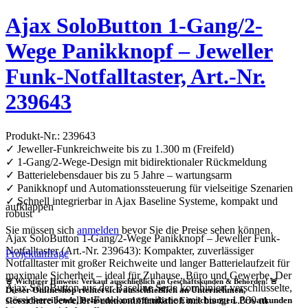
Ajax SoloButton 1-Gang/2-
Wege Panikknopf – Jeweller
Funk-Notfalltaster, Art.-Nr.
239643
Produkt-Nr.: 239643
✓ Jeweller-Funkreichweite bis zu 1.300 m (Freifeld)
✓ 1-Gang/2-Wege-Design mit bidirektionaler Rückmeldung
✓ Batterielebensdauer bis zu 5 Jahre – wartungsarm
✓ Panikknopf und Automationssteuerung für vielseitige Szenarien
✓ Schnell integrierbar in Ajax Baseline Systeme, kompakt und
aufklappen
robust
Sie müssen sich
anmelden
bevor Sie die Preise sehen können.
Ajax SoloButton 1-Gang/2-Wege Panikknopf – Jeweller Funk-
Notfalltaster (Art.-Nr. 239643): Kompakter, zuverlässiger
Projektanfrage
Notfalltaster mit großer Reichweite und langer Batterielaufzeit für
maximale Sicherheit – ideal für Zuhause, Büro und Gewerbe. Der
🚨 Wichtiger Hinweis: Verkauf ausschließlich an Geschäftskunden & Behörden! 🚨
Ajax SoloButton aus der Baseline Serie kombiniert verschlüsselte,
Dieser Onlineshop richtet sich
ausschließlich
an Unternehmen,
störsichere Jeweller-Funkkommunikation mit bis zu 1.300 m
Gewerbetreibende, Behörden und öffentliche Einrichtungen.
Privatkunden