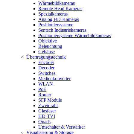
Wärmebildkameras
Remote Head Kameras
Spezialkameras
Analog HD-Kameras
Positioniersysteme
Sentech Industriekameras
Positioniersysteme Wärmebildkameras
Objektive
Beleuchtung
Gehäuse
Übertragungstechnik
Encoder
Decoder
Switches
Medienkonverter
WLAN
PoE
Router
SFP Module
Zweidraht
Glasfaser
HD-TVI
Quads
Umschalter & Verstärker
Visualisierung & Storage