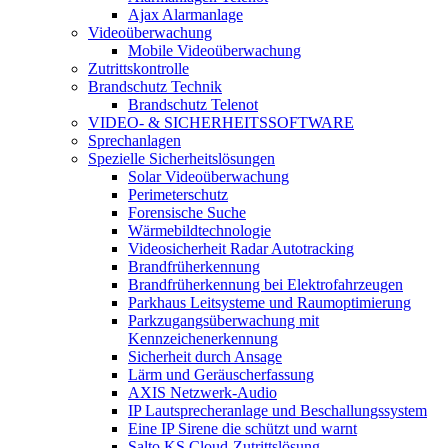
Ajax Alarmanlage
Videoüberwachung
Mobile Videoüberwachung
Zutrittskontrolle
Brandschutz Technik
Brandschutz Telenot
VIDEO- & SICHERHEITSSOFTWARE
Sprechanlagen
Spezielle Sicherheitslösungen
Solar Videoüberwachung
Perimeterschutz
Forensische Suche
Wärmebildtechnologie
Videosicherheit Radar Autotracking​
Brandfrüherkennung
Brandfrüherkennung bei Elektrofahrzeugen
Parkhaus Leitsysteme und Raumoptimierung
Parkzugangsüberwachung mit
Kennzeichenerkennung
Sicherheit durch Ansage
Lärm und Geräuscherfassung
AXIS Netzwerk-Audio
IP Lautsprecheranlage und Beschallungssystem
Eine IP Sirene die schützt und warnt
Salto KS Cloud-Zutrittslösung