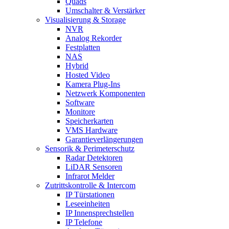
Quads
Umschalter & Verstärker
Visualisierung & Storage
NVR
Analog Rekorder
Festplatten
NAS
Hybrid
Hosted Video
Kamera Plug-Ins
Netzwerk Komponenten
Software
Monitore
Speicherkarten
VMS Hardware
Garantieverlängerungen
Sensorik & Perimeterschutz
Radar Detektoren
LiDAR Sensoren
Infrarot Melder
Zutrittskontrolle & Intercom
IP Türstationen
Leseeinheiten
IP Innensprechstellen
IP Telefone