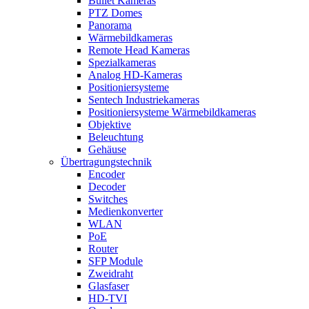
Bullet Kameras
PTZ Domes
Panorama
Wärmebildkameras
Remote Head Kameras
Spezialkameras
Analog HD-Kameras
Positioniersysteme
Sentech Industriekameras
Positioniersysteme Wärmebildkameras
Objektive
Beleuchtung
Gehäuse
Übertragungstechnik
Encoder
Decoder
Switches
Medienkonverter
WLAN
PoE
Router
SFP Module
Zweidraht
Glasfaser
HD-TVI