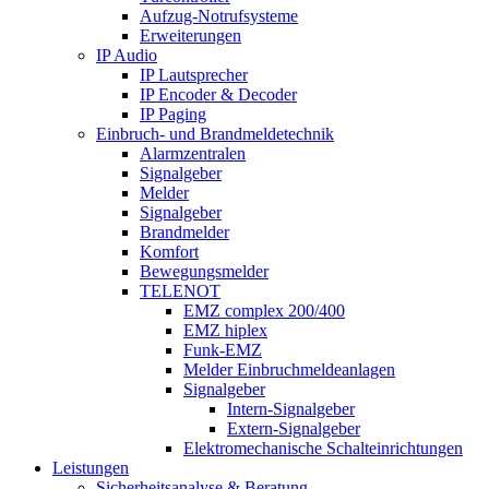
Aufzug-Notrufsysteme
Erweiterungen
IP Audio
IP Lautsprecher
IP Encoder & Decoder
IP Paging
Einbruch- und Brandmeldetechnik
Alarmzentralen
Signalgeber
Melder
Signalgeber
Brandmelder
Komfort
Bewegungsmelder
TELENOT
EMZ complex 200/400
EMZ hiplex
Funk-EMZ
Melder Einbruchmeldeanlagen
Signalgeber
Intern-Signalgeber
Extern-Signalgeber
Elektromechanische Schalteinrichtungen
Leistungen
Sicherheitsanalyse & Beratung