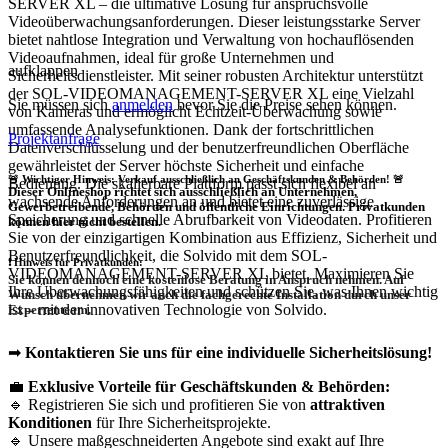
SERVER XL – die ultimative Lösung für anspruchsvolle
Videoüberwachungsanforderungen. Dieser leistungsstarke Server
bietet nahtlose Integration und Verwaltung von hochauflösenden
Videoaufnahmen, ideal für große Unternehmen und
aufklappen
Sicherheitsdienstleister. Mit seiner robusten Architektur unterstützt
der SOL-VIDEOMANAGEMENT-SERVER XL eine Vielzahl
Sie müssen sich
anmelden
bevor Sie die Preise sehen können.
von Kameras und ermöglicht Echtzeit-Überwachung sowie
umfassende Analysefunktionen. Dank der fortschrittlichen
Projektanfrage
Datenverschlüsselung und der benutzerfreundlichen Oberfläche
gewährleistet der Server höchste Sicherheit und einfache
🚨 Wichtiger Hinweis: Verkauf ausschließlich an Geschäftskunden & Behörden! 🚨
Bedienung. Die skalierbare Plattform passt sich flexibel an
Dieser Onlineshop richtet sich
ausschließlich
an Unternehmen,
wachsende Anforderungen an und bietet eine zuverlässige
Gewerbetreibende, Behörden und öffentliche Einrichtungen.
Privatkunden
Speicherung und schnelle Abrufbarkeit von Videodaten. Profitieren
können hier nicht bestellen.
Sie von der einzigartigen Kombination aus Effizienz, Sicherheit und
Benutzerfreundlichkeit, die Solvido mit dem SOL-
❗
Hinweis für Privatkunden:
VIDEOMANAGEMENT-SERVER XL bietet. Maximieren Sie
Sie können dennoch eine
kostenlose Beratung
in Anspruch nehmen. Auf
Ihre Überwachungsfähigkeiten und schützen Sie, was Ihnen wichtig
Wunsch übernehmen wir auch die
fachgerechte Installation
durch unser
ist – mit der innovativen Technologie von Solvido.
Expertenteam.
➡
Kontaktieren Sie uns für eine individuelle Sicherheitslösung!
💼
Exklusive Vorteile für Geschäftskunden & Behörden:
🔹 Registrieren Sie sich und profitieren Sie von
attraktiven
Konditionen
für Ihre Sicherheitsprojekte.
🔹 Unsere maßgeschneiderten Angebote sind exakt auf Ihre