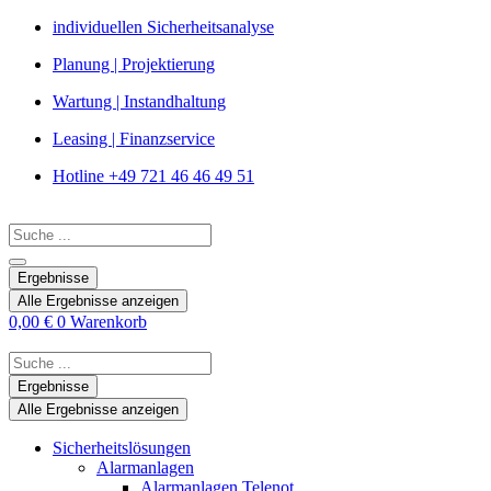
Zum
individuellen Sicherheitsanalyse
Inhalt
Planung | Projektierung
springen
Wartung | Instandhaltung
Leasing | Finanzservice
Hotline +49 721 46 46 49 51
Search
...
Ergebnisse
Alle Ergebnisse anzeigen
0,00
€
0
Warenkorb
Search
...
Ergebnisse
Alle Ergebnisse anzeigen
Sicherheitslösungen
Alarmanlagen
Alarmanlagen Telenot