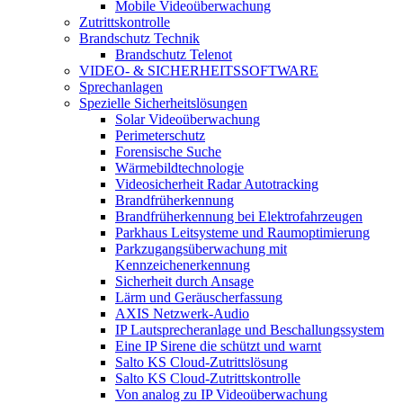
Mobile Videoüberwachung
Zutrittskontrolle
Brandschutz Technik
Brandschutz Telenot
VIDEO- & SICHERHEITSSOFTWARE
Sprechanlagen
Spezielle Sicherheitslösungen
Solar Videoüberwachung
Perimeterschutz
Forensische Suche
Wärmebildtechnologie
Videosicherheit Radar Autotracking​
Brandfrüherkennung
Brandfrüherkennung bei Elektrofahrzeugen
Parkhaus Leitsysteme und Raumoptimierung
Parkzugangsüberwachung mit
Kennzeichenerkennung
Sicherheit durch Ansage
Lärm und Geräuscherfassung
AXIS Netzwerk-Audio
IP Lautsprecheranlage und Beschallungssystem
Eine IP Sirene die schützt und warnt
Salto KS Cloud-Zutrittslösung
Salto KS Cloud-Zutrittskontrolle
Von analog zu IP Videoüberwachung