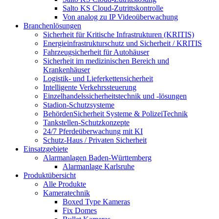
Salto KS Cloud-Zutrittskontrolle
Von analog zu IP Videoüberwachung
Branchenlösungen
Sicherheit für Kritische Infrastrukturen (KRITIS)
Energieinfrastrukturschutz und Sicherheit / KRITIS
Fahrzeugsicherheit für Autohäuser
Sicherheit im medizinischen Bereich und
Krankenhäuser
Logistik- und Lieferkettensicherheit
Intelligente Verkehrssteuerung
Einzelhandelssicherheitstechnik und -lösungen
Stadion-Schutzsysteme
BehördenSicherheit Systeme & PolizeiTechnik
Tankstellen-Schutzkonzepte​
24/7 Pferdeüberwachung mit KI
Schutz-Haus / Privaten Sicherheit
Einsatzgebiete
Alarmanlagen Baden-Württemberg
Alarmanlage Karlsruhe
Produktübersicht
Alle Produkte
Kameratechnik
Boxed Type Kameras
Fix Domes