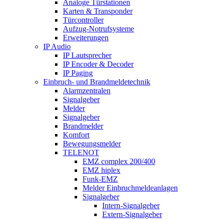
Analoge Türstationen
Karten & Transponder
Türcontroller
Aufzug-Notrufsysteme
Erweiterungen
IP Audio
IP Lautsprecher
IP Encoder & Decoder
IP Paging
Einbruch- und Brandmeldetechnik
Alarmzentralen
Signalgeber
Melder
Signalgeber
Brandmelder
Komfort
Bewegungsmelder
TELENOT
EMZ complex 200/400
EMZ hiplex
Funk-EMZ
Melder Einbruchmeldeanlagen
Signalgeber
Intern-Signalgeber
Extern-Signalgeber