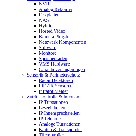
NVR
Analog Rekorder
Festplatten
NAS
Hybrid
Hosted Video
Kamera Plug-Ins
Netzwerk Komponenten
Software
Monitore
Speicherkarten
VMS Hardware
Garantieverlängerungen
Sensorik & Perimeterschutz
Radar Detektoren
LiDAR Sensoren
Infrarot Melder
Zutrittskontrolle & Intercom
IP Türstationen
Leseeinheiten
IP Innensprechstellen
IP Telefone
Analoge Türstationen
Karten & Transponder
Türcontroller