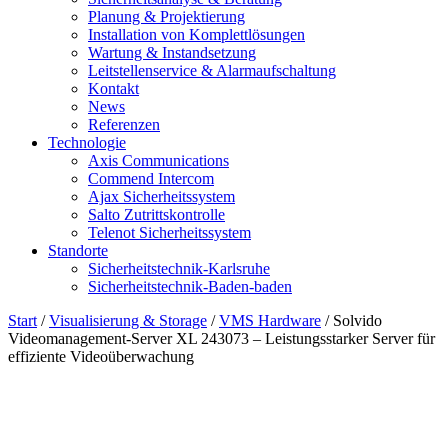
Planung & Projektierung​
Installation von Komplettlösungen
Wartung & Instandsetzung
Leitstellenservice & Alarmaufschaltung
Kontakt
News
Referenzen
Technologie
Axis Communications
Commend Intercom
Ajax Sicherheitssystem​
Salto Zutrittskontrolle
Telenot Sicherheitssystem
Standorte
Sicherheitstechnik-Karlsruhe
Sicherheitstechnik-Baden-baden
Start
/
Visualisierung & Storage
/
VMS Hardware
/ Solvido
Videomanagement-Server XL 243073 – Leistungsstarker Server für
effiziente Videoüberwachung