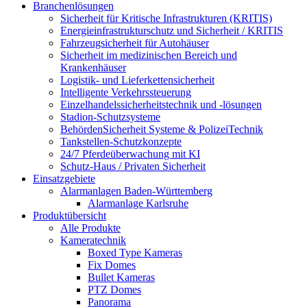
Branchenlösungen
Sicherheit für Kritische Infrastrukturen (KRITIS)
Energieinfrastrukturschutz und Sicherheit / KRITIS
Fahrzeugsicherheit für Autohäuser
Sicherheit im medizinischen Bereich und
Krankenhäuser
Logistik- und Lieferkettensicherheit
Intelligente Verkehrssteuerung
Einzelhandelssicherheitstechnik und -lösungen
Stadion-Schutzsysteme
BehördenSicherheit Systeme & PolizeiTechnik
Tankstellen-Schutzkonzepte​
24/7 Pferdeüberwachung mit KI
Schutz-Haus / Privaten Sicherheit
Einsatzgebiete
Alarmanlagen Baden-Württemberg
Alarmanlage Karlsruhe
Produktübersicht
Alle Produkte
Kameratechnik
Boxed Type Kameras
Fix Domes
Bullet Kameras
PTZ Domes
Panorama