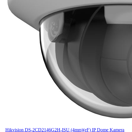
Hikvision DS-2CD2146G2H-ISU (4mm)(eF) IP Dome Kamera