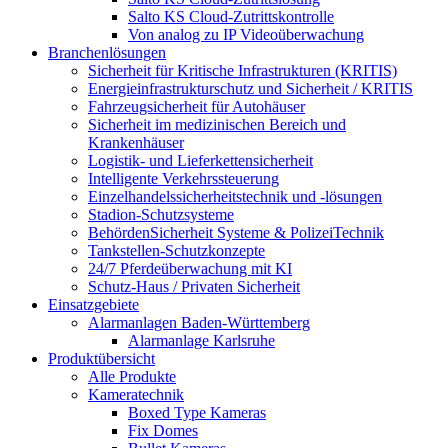
Salto KS Cloud-Zutrittskontrolle
Von analog zu IP Videoüberwachung
Branchenlösungen
Sicherheit für Kritische Infrastrukturen (KRITIS)
Energieinfrastrukturschutz und Sicherheit / KRITIS
Fahrzeugsicherheit für Autohäuser
Sicherheit im medizinischen Bereich und
Krankenhäuser
Logistik- und Lieferkettensicherheit
Intelligente Verkehrssteuerung
Einzelhandelssicherheitstechnik und -lösungen
Stadion-Schutzsysteme
BehördenSicherheit Systeme & PolizeiTechnik
Tankstellen-Schutzkonzepte​
24/7 Pferdeüberwachung mit KI
Schutz-Haus / Privaten Sicherheit
Einsatzgebiete
Alarmanlagen Baden-Württemberg
Alarmanlage Karlsruhe
Produktübersicht
Alle Produkte
Kameratechnik
Boxed Type Kameras
Fix Domes