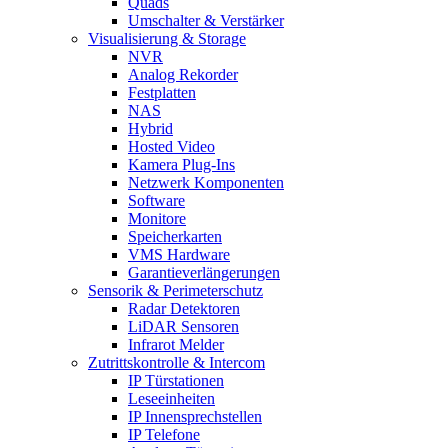
Quads
Umschalter & Verstärker
Visualisierung & Storage
NVR
Analog Rekorder
Festplatten
NAS
Hybrid
Hosted Video
Kamera Plug-Ins
Netzwerk Komponenten
Software
Monitore
Speicherkarten
VMS Hardware
Garantieverlängerungen
Sensorik & Perimeterschutz
Radar Detektoren
LiDAR Sensoren
Infrarot Melder
Zutrittskontrolle & Intercom
IP Türstationen
Leseeinheiten
IP Innensprechstellen
IP Telefone