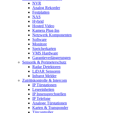
NVR
Analog Rekorder
Festplatten
NAS
Hybrid
Hosted Video
Kamera Plug-Ins
Netzwerk Komponenten
Software
Monitore
Speicherkarten
VMS Hardware
Garantieverlängerungen
Sensorik & Perimeterschutz
Radar Detektoren
LiDAR Sensoren
Infrarot Melder
Zutrittskontrolle & Intercom
IP Türstationen
Leseeinheiten
IP Innensprechstellen
IP Telefone
Analoge Türstationen
Karten & Transponder
Türcontroller