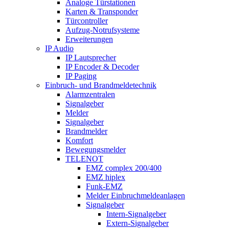
Analoge Türstationen
Karten & Transponder
Türcontroller
Aufzug-Notrufsysteme
Erweiterungen
IP Audio
IP Lautsprecher
IP Encoder & Decoder
IP Paging
Einbruch- und Brandmeldetechnik
Alarmzentralen
Signalgeber
Melder
Signalgeber
Brandmelder
Komfort
Bewegungsmelder
TELENOT
EMZ complex 200/400
EMZ hiplex
Funk-EMZ
Melder Einbruchmeldeanlagen
Signalgeber
Intern-Signalgeber
Extern-Signalgeber