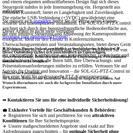
und einem eleganten anthrazitfarbenen Design fügt sich dieses
Steuergerät nahtlos in jede Innenumgebung ein. Hergestellt aus
aufklappen
robustem Kunststoff, bietet es Langlebigkeit und Zuverlässigkeit.
Die einfache USB-Verbindung (+5VDC) gewährleistet eine
Sie müssen sich
anmelden
bevor Sie die Preise sehen können.
schnelle und unkomplizierte Installation. Die SOL-GG-PTZ-Control
zeichnet sich durch ihre benutzerfreundliche Bedienoberfläche aus,
Dieser Artikel ist nicht mehr verfügbar
die eine intuitive Steuerung und Anpassung der Kamerapositionen
Beratung zum alternativen Produkt
ermöglicht. Ideal für den Einsatz in Konferenzräumen,
Überwachungszentralen und Veranstaltungsorten, bietet dieses Gerät
🚨 Wichtiger Hinweis: Verkauf ausschließlich an Geschäftskunden & Behörden! 🚨
eine unvergleichliche Flexibilität und Präzision. Profitieren Sie von
Dieser Onlineshop richtet sich
ausschließlich
an Unternehmen,
der einzigartigen Kombination aus fortschrittlicher Technologie und
Gewerbetreibende, Behörden und öffentliche Einrichtungen.
Privatkunden
durchdachtem Design, die Ihnen hilft, Ihre Überwachungs- und
können hier nicht bestellen.
Präsentationsanforderungen mühelos zu erfüllen. Vertrauen Sie auf
Solvido für Qualität und Innovation – die SOL-GG-PTZ-Control ist
❗
Hinweis für Privatkunden:
Ihre erste Wahl für professionelle PTZ-Kamerasteuerung.
Sie können dennoch eine
kostenlose Beratung
in Anspruch nehmen. Auf
Wunsch übernehmen wir auch die
fachgerechte Installation
durch unser
Expertenteam.
➡
Kontaktieren Sie uns für eine individuelle Sicherheitslösung!
💼
Exklusive Vorteile für Geschäftskunden & Behörden:
🔹 Registrieren Sie sich und profitieren Sie von
attraktiven
Konditionen
für Ihre Sicherheitsprojekte.
🔹 Unsere maßgeschneiderten Angebote sind exakt auf Ihre
Anforderungen zugeschnitten – für
optimale Sicherheit ohne