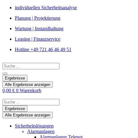
Zum
individuellen Sicherheitsanalyse
Inhalt
Planung | Projektierung
springen
Wartung | Instandhaltung
Leasing | Finanzservice
Hotline +49 721 46 46 49 51
Search
...
Ergebnisse
Alle Ergebnisse anzeigen
0,00
€
0
Warenkorb
Search
...
Ergebnisse
Alle Ergebnisse anzeigen
Sicherheitslösungen
Alarmanlagen
Alarmanlagen Telenot