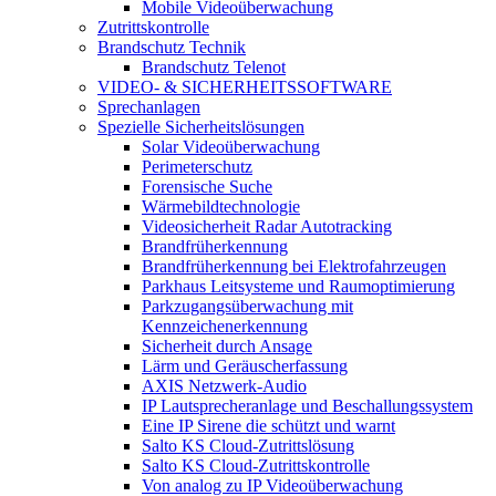
Mobile Videoüberwachung
Zutrittskontrolle
Brandschutz Technik
Brandschutz Telenot
VIDEO- & SICHERHEITSSOFTWARE
Sprechanlagen
Spezielle Sicherheitslösungen
Solar Videoüberwachung
Perimeterschutz
Forensische Suche
Wärmebildtechnologie
Videosicherheit Radar Autotracking​
Brandfrüherkennung
Brandfrüherkennung bei Elektrofahrzeugen
Parkhaus Leitsysteme und Raumoptimierung
Parkzugangsüberwachung mit
Kennzeichenerkennung
Sicherheit durch Ansage
Lärm und Geräuscherfassung
AXIS Netzwerk-Audio
IP Lautsprecheranlage und Beschallungssystem
Eine IP Sirene die schützt und warnt
Salto KS Cloud-Zutrittslösung
Salto KS Cloud-Zutrittskontrolle
Von analog zu IP Videoüberwachung