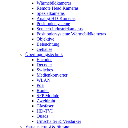
Wärmebildkameras
Remote Head Kameras
Spezialkameras
Analog HD-Kameras
Positioniersysteme
Sentech Industriekameras
Positioniersysteme Wärmebildkameras
Objektive
Beleuchtung
Gehäuse
Übertragungstechnik
Encoder
Decoder
Switches
Medienkonverter
WLAN
PoE
Router
SFP Module
Zweidraht
Glasfaser
HD-TVI
Quads
Umschalter & Verstärker
Visualisierung & Storage