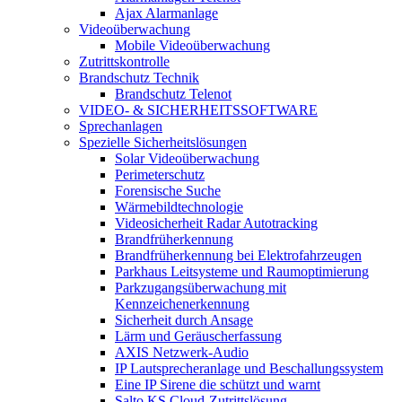
Ajax Alarmanlage
Videoüberwachung
Mobile Videoüberwachung
Zutrittskontrolle
Brandschutz Technik
Brandschutz Telenot
VIDEO- & SICHERHEITSSOFTWARE
Sprechanlagen
Spezielle Sicherheitslösungen
Solar Videoüberwachung
Perimeterschutz
Forensische Suche
Wärmebildtechnologie
Videosicherheit Radar Autotracking​
Brandfrüherkennung
Brandfrüherkennung bei Elektrofahrzeugen
Parkhaus Leitsysteme und Raumoptimierung
Parkzugangsüberwachung mit
Kennzeichenerkennung
Sicherheit durch Ansage
Lärm und Geräuscherfassung
AXIS Netzwerk-Audio
IP Lautsprecheranlage und Beschallungssystem
Eine IP Sirene die schützt und warnt
Salto KS Cloud-Zutrittslösung