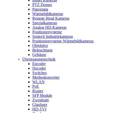
Bullet Kameras
PTZ Domes
Panorama
Wärmebildkameras
Remote Head Kameras
Spezialkameras
Analog HD-Kameras
Positioniersysteme
Sentech Industriekameras
Positioniersysteme Wärmebildkameras
Objektive
Beleuchtung
Gehäuse
Übertragungstechnik
Encoder
Decoder
Switches
Medienkonverter
WLAN
PoE
Router
SFP Module
Zweidraht
Glasfaser
HD-TVI