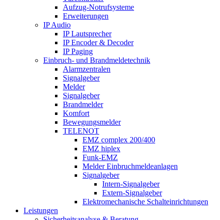
Aufzug-Notrufsysteme
Erweiterungen
IP Audio
IP Lautsprecher
IP Encoder & Decoder
IP Paging
Einbruch- und Brandmeldetechnik
Alarmzentralen
Signalgeber
Melder
Signalgeber
Brandmelder
Komfort
Bewegungsmelder
TELENOT
EMZ complex 200/400
EMZ hiplex
Funk-EMZ
Melder Einbruchmeldeanlagen
Signalgeber
Intern-Signalgeber
Extern-Signalgeber
Elektromechanische Schalteinrichtungen
Leistungen
Sicherheitsanalyse & Beratung