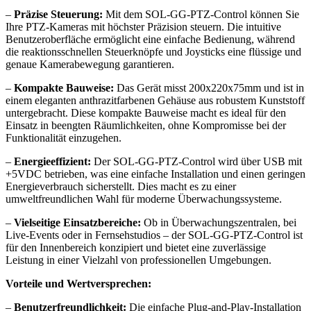
–
Präzise Steuerung:
Mit dem SOL-GG-PTZ-Control können Sie
Ihre PTZ-Kameras mit höchster Präzision steuern. Die intuitive
Benutzeroberfläche ermöglicht eine einfache Bedienung, während
die reaktionsschnellen Steuerknöpfe und Joysticks eine flüssige und
genaue Kamerabewegung garantieren.
–
Kompakte Bauweise:
Das Gerät misst 200x220x75mm und ist in
einem eleganten anthrazitfarbenen Gehäuse aus robustem Kunststoff
untergebracht. Diese kompakte Bauweise macht es ideal für den
Einsatz in beengten Räumlichkeiten, ohne Kompromisse bei der
Funktionalität einzugehen.
–
Energieeffizient:
Der SOL-GG-PTZ-Control wird über USB mit
+5VDC betrieben, was eine einfache Installation und einen geringen
Energieverbrauch sicherstellt. Dies macht es zu einer
umweltfreundlichen Wahl für moderne Überwachungssysteme.
–
Vielseitige Einsatzbereiche:
Ob in Überwachungszentralen, bei
Live-Events oder in Fernsehstudios – der SOL-GG-PTZ-Control ist
für den Innenbereich konzipiert und bietet eine zuverlässige
Leistung in einer Vielzahl von professionellen Umgebungen.
Vorteile und Wertversprechen:
–
Benutzerfreundlichkeit:
Die einfache Plug-and-Play-Installation