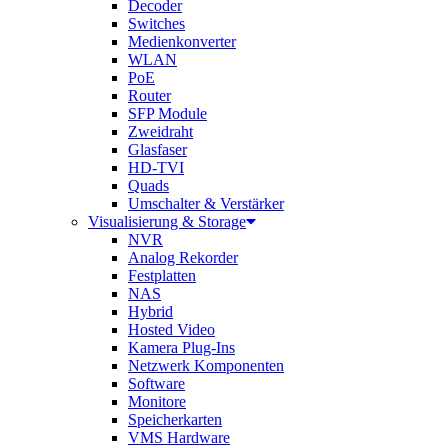
Decoder
Switches
Medienkonverter
WLAN
PoE
Router
SFP Module
Zweidraht
Glasfaser
HD-TVI
Quads
Umschalter & Verstärker
Visualisierung & Storage
NVR
Analog Rekorder
Festplatten
NAS
Hybrid
Hosted Video
Kamera Plug-Ins
Netzwerk Komponenten
Software
Monitore
Speicherkarten
VMS Hardware