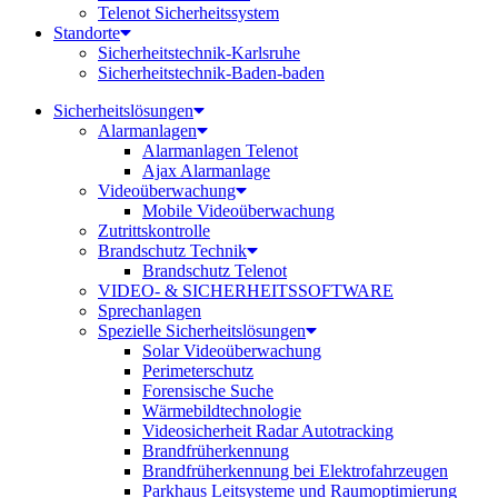
Telenot Sicherheitssystem
Standorte
Sicherheitstechnik-Karlsruhe
Sicherheitstechnik-Baden-baden
Sicherheitslösungen
Alarmanlagen
Alarmanlagen Telenot
Ajax Alarmanlage
Videoüberwachung
Mobile Videoüberwachung
Zutrittskontrolle
Brandschutz Technik
Brandschutz Telenot
VIDEO- & SICHERHEITSSOFTWARE
Sprechanlagen
Spezielle Sicherheitslösungen
Solar Videoüberwachung
Perimeterschutz
Forensische Suche
Wärmebildtechnologie
Videosicherheit Radar Autotracking​
Brandfrüherkennung
Brandfrüherkennung bei Elektrofahrzeugen
Parkhaus Leitsysteme und Raumoptimierung