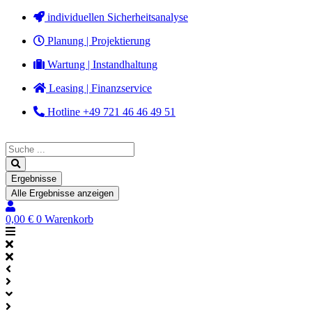
Zum
individuellen Sicherheitsanalyse
Inhalt
Planung | Projektierung
springen
Wartung | Instandhaltung
Leasing | Finanzservice
Hotline +49 721 46 46 49 51
Search
...
Ergebnisse
Alle Ergebnisse anzeigen
0,00
€
0
Warenkorb