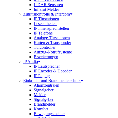
LiDAR Sensoren
Infrarot Melder
Zutrittskontrolle & Intercom
IP Türstationen
Leseeinheiten
IP Innensprechstellen
IP Telefone
Analoge Türstationen
Karten & Transponder
Türcontroller
Aufzug-Notrufsysteme
Erweiterungen
IP Audio
IP Lautsprecher
IP Encoder & Decoder
IP Paging
Einbruch- und Brandmeldetechnik
Alarmzentralen
Signalgeber
Melder
Signalgeber
Brandmelder
Komfort
Bewegungsmelder