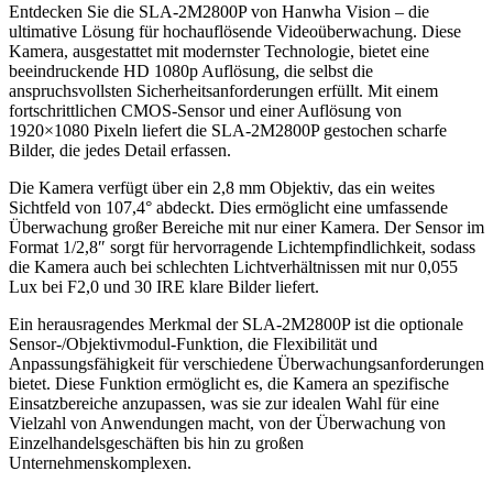
Entdecken Sie die SLA-2M2800P von Hanwha Vision – die
ultimative Lösung für hochauflösende Videoüberwachung. Diese
Kamera, ausgestattet mit modernster Technologie, bietet eine
beeindruckende HD 1080p Auflösung, die selbst die
anspruchsvollsten Sicherheitsanforderungen erfüllt. Mit einem
fortschrittlichen CMOS-Sensor und einer Auflösung von
1920×1080 Pixeln liefert die SLA-2M2800P gestochen scharfe
Bilder, die jedes Detail erfassen.
Die Kamera verfügt über ein 2,8 mm Objektiv, das ein weites
Sichtfeld von 107,4° abdeckt. Dies ermöglicht eine umfassende
Überwachung großer Bereiche mit nur einer Kamera. Der Sensor im
Format 1/2,8″ sorgt für hervorragende Lichtempfindlichkeit, sodass
die Kamera auch bei schlechten Lichtverhältnissen mit nur 0,055
Lux bei F2,0 und 30 IRE klare Bilder liefert.
Ein herausragendes Merkmal der SLA-2M2800P ist die optionale
Sensor-/Objektivmodul-Funktion, die Flexibilität und
Anpassungsfähigkeit für verschiedene Überwachungsanforderungen
bietet. Diese Funktion ermöglicht es, die Kamera an spezifische
Einsatzbereiche anzupassen, was sie zur idealen Wahl für eine
Vielzahl von Anwendungen macht, von der Überwachung von
Einzelhandelsgeschäften bis hin zu großen
Unternehmenskomplexen.