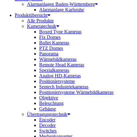
Alarmanlagen Baden-Württemberg
Alarmanlage Karlsruhe
Produktübersicht
Alle Produkte
Kameratechnik
Boxed Type Kameras
Fix Domes
Bullet Kameras
PTZ Domes
Panorama
Wärmebildkameras
Remote Head Kameras
Spezialkameras
Analog HD-Kameras
Positioniersysteme
Sentech Industriekameras
Positioniersysteme Wärmebildkameras
Objektive
Beleuchtung
Gehäuse
Übertragungstechnik
Encoder
Decoder
Switches
Medienkonverter