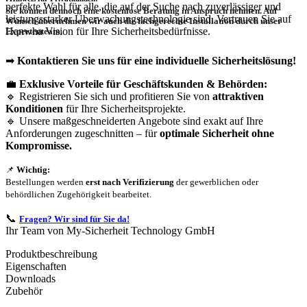
perfekte Wahl für alle, die auf der Suche nach zuverlässiger und
Sie können dennoch eine
kostenlose Beratung
in Anspruch nehmen. Auf
leistungsstarker Überwachungstechnologie sind. Vertrauen Sie auf
Wunsch übernehmen wir auch die
fachgerechte Installation
durch unser
Hanwha Vision für Ihre Sicherheitsbedürfnisse.
Expertenteam.
➡
Kontaktieren Sie uns für eine individuelle Sicherheitslösung!
💼
Exklusive Vorteile für Geschäftskunden & Behörden:
🔹 Registrieren Sie sich und profitieren Sie von
attraktiven
Konditionen
für Ihre Sicherheitsprojekte.
🔹 Unsere maßgeschneiderten Angebote sind exakt auf Ihre
Anforderungen zugeschnitten – für
optimale Sicherheit ohne
Kompromisse.
📌
Wichtig:
Bestellungen werden
erst nach Verifizierung
der gewerblichen oder
behördlichen Zugehörigkeit bearbeitet.
📞
Fragen? Wir sind für Sie da!
Ihr Team von My-Sicherheit Technology GmbH
Produktbeschreibung
Eigenschaften
Downloads
Zubehör