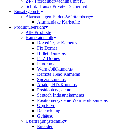
24/7 Pferdeüberwachung mit KI
Schutz-Haus / Privaten Sicherheit
Einsatzgebiete
Alarmanlagen Baden-Württemberg
Alarmanlage Karlsruhe
Produktübersicht
Alle Produkte
Kameratechnik
Boxed Type Kameras
Fix Domes
Bullet Kameras
PTZ Domes
Panorama
Wärmebildkameras
Remote Head Kameras
Spezialkameras
Analog HD-Kameras
Positioniersysteme
Sentech Industriekameras
Positioniersysteme Wärmebildkameras
Objektive
Beleuchtung
Gehäuse
Übertragungstechnik
Encoder