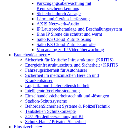
Parkzugangsüberwachung mit
Kennzeichenerkennung
Sicherheit durch Ansage
Lärm und Geräuscherfassung
AXIS Netzwerk-Audio
IP Lautsprecheranlage und Beschallungssystem
Eine IP Sirene die schützt und warnt
Salto KS Cloud-Zutrittslösung
Salto KS Cloud-Zutrittskontrolle
Von analog zu IP Videoüberwachung
Branchenlösungen
Sicherheit für Kritische Infrastrukturen (KRITIS)
Energieinfrastrukturschutz und Sicherheit / KRITIS
Fahrzeugsicherheit für Autohäuser
Sicherheit im medizinischen Bereich und
Krankenhäuser
Logistik- und Lieferkettensicherheit
Intelligente Verkehrssteuerung
Einzelhandelssicherheitstechnik und -lösungen
Stadion-Schutzsysteme
BehördenSicherheit Systeme & PolizeiTechnik
Tankstellen-Schutzkonzepte​
24/7 Pferdeüberwachung mit KI
Schutz-Haus / Privaten Sicherheit
Einsatzgebiete