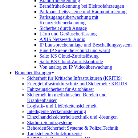
Brandfrüherkennung
Brandfrüherkennung bei Elektrofahrzeugen
Parkhaus Leitsysteme und Raumoptimierung
Parkzugangsüberwachung mit
Kennzeichenerkennung
Sicherheit durch Ansage
Lärm und Geräuscherfassung
AXIS Netzwerk-Audio
IP Lautsprecheranlage und Beschallungssystem
Eine IP Sirene die schützt und warnt
Salto KS Cloud-Zutrittslösung
Salto KS Cloud-Zutrittskontrolle
Von analog zu IP Videoüberwachung
Branchenlösungen
Sicherheit für Kritische Infrastrukturen (KRITIS)
Energieinfrastrukturschutz und Sicherheit / KRITIS
Fahrzeugsicherheit für Autohäuser
Sicherheit im medizinischen Bereich und
Krankenhäuser
Logistik- und Lieferkettensicherheit
Intelligente Verkehrssteuerung
Einzelhandelssicherheitstechnik und -lösungen
Stadion-Schutzsysteme
BehördenSicherheit Systeme & PolizeiTechnik
Tankstellen-Schutzkonzepte​