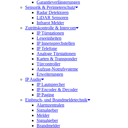
Garantieverlängerungen
Sensorik & Perimeterschutz
Radar Detektoren
LiDAR Sensoren
Infrarot Melder
Zutrittskontrolle & Intercom
IP Türstationen
Leseeinheiten
IP Innensprechstellen
IP Telefone
Analoge Türstationen
Karten & Transponder
Türcontroller
Aufzug-Notrufsysteme
Erweiterungen
IP Audio
IP Lautsprecher
IP Encoder & Decoder
IP Paging
Einbruch- und Brandmeldetechnik
Alarmzentralen
Signalgeber
Melder
Signalgeber
Brandmelder