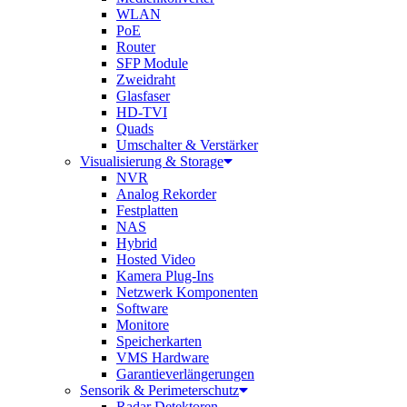
WLAN
PoE
Router
SFP Module
Zweidraht
Glasfaser
HD-TVI
Quads
Umschalter & Verstärker
Visualisierung & Storage
NVR
Analog Rekorder
Festplatten
NAS
Hybrid
Hosted Video
Kamera Plug-Ins
Netzwerk Komponenten
Software
Monitore
Speicherkarten
VMS Hardware
Garantieverlängerungen
Sensorik & Perimeterschutz
Radar Detektoren