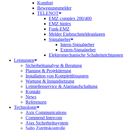
Komfort
Bewegungsmelder
TELENOT
EMZ complex 200/400
EMZ hiplex
Funk-EMZ
Melder Einbruchmeldeanlagen
Signalgeber
Intern-Signalgeber
Extern-Signalgeber
Elektromechanische Schalteinrichtungen
Leistungen
Sicherheitsanalyse & Beratung
Planung & Projektierung​
Installation von Komplettlösungen
Wartung & Instandsetzung
Leitstellenservice & Alarmaufschaltung
Kontakt
News
Referenzen
Technologie
Axis Communications
Commend Intercom
Ajax Sicherheitssystem​
Salto Zutrittskontrolle