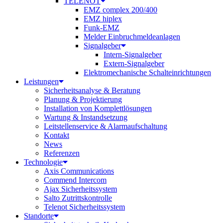
TELENOT
EMZ complex 200/400
EMZ hiplex
Funk-EMZ
Melder Einbruchmeldeanlagen
Signalgeber
Intern-Signalgeber
Extern-Signalgeber
Elektromechanische Schalteinrichtungen
Leistungen
Sicherheitsanalyse & Beratung
Planung & Projektierung​
Installation von Komplettlösungen
Wartung & Instandsetzung
Leitstellenservice & Alarmaufschaltung
Kontakt
News
Referenzen
Technologie
Axis Communications
Commend Intercom
Ajax Sicherheitssystem​
Salto Zutrittskontrolle
Telenot Sicherheitssystem
Standorte