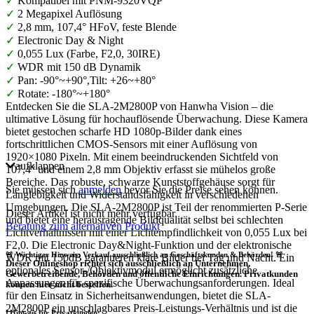
✓
Kompatibel mit PNM-9320VQP
✓
2 Megapixel Auflösung
✓
2,8 mm, 107,4° HFoV, feste Blende
✓
Electronic Day & Night
✓
0,055 Lux (Farbe, F2,0, 30IRE)
✓
WDR mit 150 dB Dynamik
✓
Pan: -90°~+90°,Tilt: +26~+80°
✓
Rotate: -180°~+180°
Entdecken Sie die SLA-2M2800P von Hanwha Vision – die
ultimative Lösung für hochauflösende Überwachung. Diese Kamera
bietet gestochen scharfe HD 1080p-Bilder dank eines
fortschrittlichen CMOS-Sensors mit einer Auflösung von
1920×1080 Pixeln. Mit einem beeindruckenden Sichtfeld von
aufklappen
107,4° und einem 2,8 mm Objektiv erfasst sie mühelos große
Bereiche. Das robuste, schwarze Kunststoffgehäuse sorgt für
Sie müssen sich
anmelden
bevor Sie die Preise sehen können.
Langlebigkeit und Widerstandsfähigkeit in verschiedenen
Umgebungen. Die SLA-2M2800P ist Teil der renommierten P-Serie
Dieser Artikel ist nicht mehr verfügbar
und bietet eine herausragende Bildqualität selbst bei schlechten
Beratung zum alternativen Produkt
Lichtverhältnissen mit einer Lichtempfindlichkeit von 0,055 Lux bei
F2,0. Die Electronic Day&Night-Funktion und der elektronische
🚨 Wichtiger Hinweis: Verkauf ausschließlich an Geschäftskunden & Behörden! 🚨
WDR mit 150dB garantieren klare Bilder bei Tag und Nacht. Ein
Dieser Onlineshop richtet sich
ausschließlich
an Unternehmen,
optionales Sensor-/Objektivmodul ermöglicht zusätzliche
Gewerbetreibende, Behörden und öffentliche Einrichtungen.
Privatkunden
Anpassungen für spezifische Überwachungsanforderungen. Ideal
können hier nicht bestellen.
für den Einsatz in Sicherheitsanwendungen, bietet die SLA-
2M2800P ein unschlagbares Preis-Leistungs-Verhältnis und ist die
❗
Hinweis für Privatkunden: