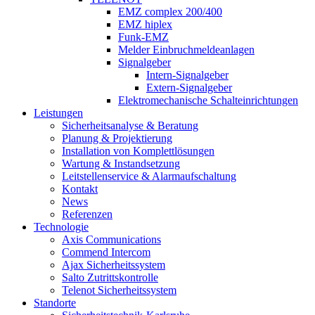
EMZ complex 200/400
EMZ hiplex
Funk-EMZ
Melder Einbruchmeldeanlagen
Signalgeber
Intern-Signalgeber
Extern-Signalgeber
Elektromechanische Schalteinrichtungen
Leistungen
Sicherheitsanalyse & Beratung
Planung & Projektierung​
Installation von Komplettlösungen
Wartung & Instandsetzung
Leitstellenservice & Alarmaufschaltung
Kontakt
News
Referenzen
Technologie
Axis Communications
Commend Intercom
Ajax Sicherheitssystem​
Salto Zutrittskontrolle
Telenot Sicherheitssystem
Standorte