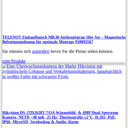
TELENOT Einbauflansch MK30 Anthrazitgrau 10er Set – Magnetische
Befestigungslösung für optimale Montage 910093567
Sie müssen sich
anmelden
bevor Sie die Preise sehen können.
zum Produkt
Hikvision DS-2TD2628T-7/QA Wärmebild- & 4MP Dual-Spectrum
Kamera, NETD <40 mK, 25 Hz, Thermografie ±2°C, H.265, PoE,
IP66, MicroSD, Stroboskop & Audio-Alarm