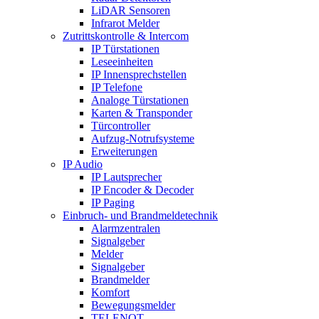
LiDAR Sensoren
Infrarot Melder
Zutrittskontrolle & Intercom
IP Türstationen
Leseeinheiten
IP Innensprechstellen
IP Telefone
Analoge Türstationen
Karten & Transponder
Türcontroller
Aufzug-Notrufsysteme
Erweiterungen
IP Audio
IP Lautsprecher
IP Encoder & Decoder
IP Paging
Einbruch- und Brandmeldetechnik
Alarmzentralen
Signalgeber
Melder
Signalgeber
Brandmelder
Komfort
Bewegungsmelder
TELENOT