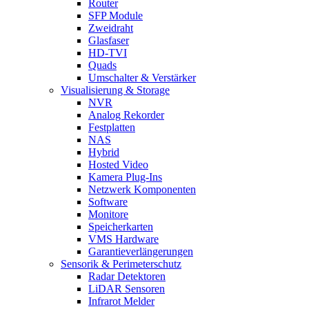
Router
SFP Module
Zweidraht
Glasfaser
HD-TVI
Quads
Umschalter & Verstärker
Visualisierung & Storage
NVR
Analog Rekorder
Festplatten
NAS
Hybrid
Hosted Video
Kamera Plug-Ins
Netzwerk Komponenten
Software
Monitore
Speicherkarten
VMS Hardware
Garantieverlängerungen
Sensorik & Perimeterschutz
Radar Detektoren
LiDAR Sensoren
Infrarot Melder