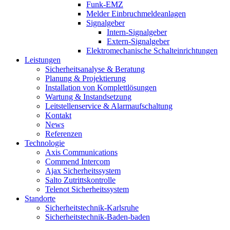
Funk-EMZ
Melder Einbruchmeldeanlagen
Signalgeber
Intern-Signalgeber
Extern-Signalgeber
Elektromechanische Schalteinrichtungen
Leistungen
Sicherheitsanalyse & Beratung
Planung & Projektierung​
Installation von Komplettlösungen
Wartung & Instandsetzung
Leitstellenservice & Alarmaufschaltung
Kontakt
News
Referenzen
Technologie
Axis Communications
Commend Intercom
Ajax Sicherheitssystem​
Salto Zutrittskontrolle
Telenot Sicherheitssystem
Standorte
Sicherheitstechnik-Karlsruhe
Sicherheitstechnik-Baden-baden