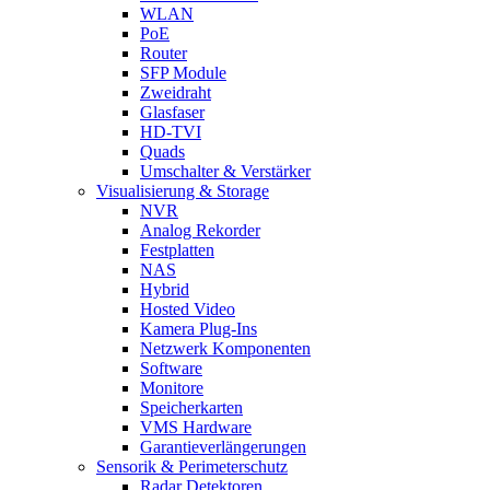
WLAN
PoE
Router
SFP Module
Zweidraht
Glasfaser
HD-TVI
Quads
Umschalter & Verstärker
Visualisierung & Storage
NVR
Analog Rekorder
Festplatten
NAS
Hybrid
Hosted Video
Kamera Plug-Ins
Netzwerk Komponenten
Software
Monitore
Speicherkarten
VMS Hardware
Garantieverlängerungen
Sensorik & Perimeterschutz
Radar Detektoren