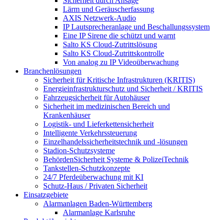
Sicherheit durch Ansage
Lärm und Geräuscherfassung
AXIS Netzwerk-Audio
IP Lautsprecheranlage und Beschallungssystem
Eine IP Sirene die schützt und warnt
Salto KS Cloud-Zutrittslösung
Salto KS Cloud-Zutrittskontrolle
Von analog zu IP Videoüberwachung
Branchenlösungen
Sicherheit für Kritische Infrastrukturen (KRITIS)
Energieinfrastrukturschutz und Sicherheit / KRITIS
Fahrzeugsicherheit für Autohäuser
Sicherheit im medizinischen Bereich und
Krankenhäuser
Logistik- und Lieferkettensicherheit
Intelligente Verkehrssteuerung
Einzelhandelssicherheitstechnik und -lösungen
Stadion-Schutzsysteme
BehördenSicherheit Systeme & PolizeiTechnik
Tankstellen-Schutzkonzepte​
24/7 Pferdeüberwachung mit KI
Schutz-Haus / Privaten Sicherheit
Einsatzgebiete
Alarmanlagen Baden-Württemberg
Alarmanlage Karlsruhe