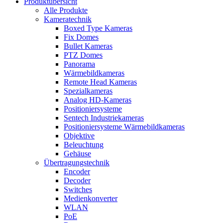
Produktübersicht
Alle Produkte
Kameratechnik
Boxed Type Kameras
Fix Domes
Bullet Kameras
PTZ Domes
Panorama
Wärmebildkameras
Remote Head Kameras
Spezialkameras
Analog HD-Kameras
Positioniersysteme
Sentech Industriekameras
Positioniersysteme Wärmebildkameras
Objektive
Beleuchtung
Gehäuse
Übertragungstechnik
Encoder
Decoder
Switches
Medienkonverter
WLAN
PoE