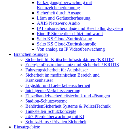
Parkzugangsüberwachung mit
Kennzeichenerkennung
Sicherheit durch Ansage
Lärm und Geräuscherfassung
AXIS Netzwerk-Audio
IP Lautsprecheranlage und Beschallungssystem
Eine IP Sirene die schützt und warnt
Salto KS Cloud-Zutrittslösung
Salto KS Cloud-Zutrittskontrolle
Von analog zu IP Videoüberwachung
Branchenlösungen
Sicherheit für Kritische Infrastrukturen (KRITIS)
Energieinfrastrukturschutz und Sicherheit / KRITIS
Fahrzeugsicherheit für Autohäuser
Sicherheit im medizinischen Bereich und
Krankenhäuser
Logistik- und Lieferkettensicherheit
Intelligente Verkehrssteuerung
Einzelhandelssicherheitstechnik und -lösungen
Stadion-Schutzsysteme
BehördenSicherheit Systeme & PolizeiTechnik
Tankstellen-Schutzkonzepte​
24/7 Pferdeüberwachung mit KI
Schutz-Haus / Privaten Sicherheit
Einsatzgebiete