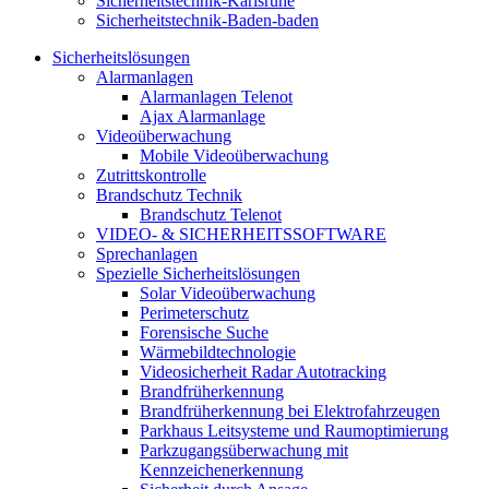
Sicherheitstechnik-Karlsruhe
Sicherheitstechnik-Baden-baden
Sicherheitslösungen
Alarmanlagen
Alarmanlagen Telenot
Ajax Alarmanlage
Videoüberwachung
Mobile Videoüberwachung
Zutrittskontrolle
Brandschutz Technik
Brandschutz Telenot
VIDEO- & SICHERHEITSSOFTWARE
Sprechanlagen
Spezielle Sicherheitslösungen
Solar Videoüberwachung
Perimeterschutz
Forensische Suche
Wärmebildtechnologie
Videosicherheit Radar Autotracking​
Brandfrüherkennung
Brandfrüherkennung bei Elektrofahrzeugen
Parkhaus Leitsysteme und Raumoptimierung
Parkzugangsüberwachung mit
Kennzeichenerkennung