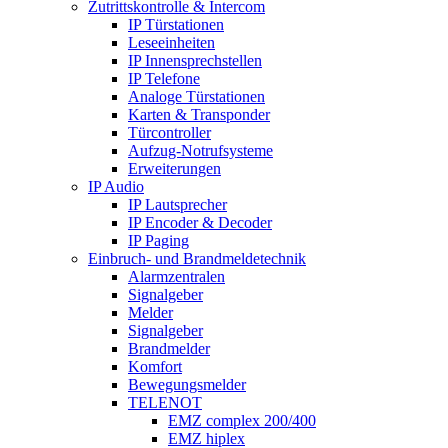
Zutrittskontrolle & Intercom
IP Türstationen
Leseeinheiten
IP Innensprechstellen
IP Telefone
Analoge Türstationen
Karten & Transponder
Türcontroller
Aufzug-Notrufsysteme
Erweiterungen
IP Audio
IP Lautsprecher
IP Encoder & Decoder
IP Paging
Einbruch- und Brandmeldetechnik
Alarmzentralen
Signalgeber
Melder
Signalgeber
Brandmelder
Komfort
Bewegungsmelder
TELENOT
EMZ complex 200/400
EMZ hiplex