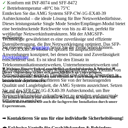
✓
Konform mit INF-8074 und SFF-8472
✓
Betriebstemperatur -40°C bis 75°C
Entdecken Sie das AMG Systems SFP-CW-1G-EX40-39
Aufsteckmodul – die ideale Lösung für Ihre Netzwerkbedürfnisse.
Dieses leistungsstarke Single Mode Sender/Empfänger-Modul bietet
eine beeindruckende Reichweite von bis zu 40 km, perfekt für
weitläufige Netzwerkinfrastrukturen. Mit der AMGSFP-
aufklappen
Technologie gewährleistet es eine zuverlässige und effiziente
Datenübertragung, die Ihre Netzwerkleistung optimiert. Das SFP-
Sie müssen sich
anmelden
bevor Sie die Preise sehen können.
CW-1G-EX40-39 Modul ist speziell für anspruchsvolle
Anwendungen konzipiert, bei denen Distanz und Zuverlässigkeit
Projektanfrage
entscheidend sind. Es ist ideal für den Einsatz in
Telekommunikationsnetzwerken, Unternehmensnetzwerken und
🚨 Wichtiger Hinweis: Verkauf ausschließlich an Geschäftskunden & Behörden! 🚨
Rechenzentren. Dank seiner Kompatibilität mit einer Vielzahl von
Dieser Onlineshop richtet sich
ausschließlich
an Unternehmen,
Netzwerkgeräten bietet es Flexibilität und einfache Integration in
Gewerbetreibende, Behörden und öffentliche Einrichtungen.
Privatkunden
bestehende Systeme. Profitieren Sie von der herausragenden
können hier nicht bestellen.
Qualität und Langlebigkeit, die AMG Systems auszeichnet. Setzen
Sie auf das SFP-CW-1G-EX40-39 Aufsteckmodul, um Ihre
❗
Hinweis für Privatkunden:
Netzwerkinfrastruktur zukunftssicher zu gestalten und maximale
Sie können dennoch eine
kostenlose Beratung
in Anspruch nehmen. Auf
Effizienz zu erreichen.
Wunsch übernehmen wir auch die
fachgerechte Installation
durch unser
Expertenteam.
➡
Kontaktieren Sie uns für eine individuelle Sicherheitslösung!
💼
Exklusive Vorteile für Geschäftskunden & Behörden: