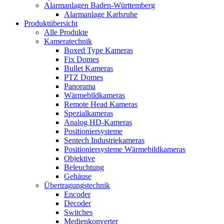
Alarmanlagen Baden-Württemberg
Alarmanlage Karlsruhe
Produktübersicht
Alle Produkte
Kameratechnik
Boxed Type Kameras
Fix Domes
Bullet Kameras
PTZ Domes
Panorama
Wärmebildkameras
Remote Head Kameras
Spezialkameras
Analog HD-Kameras
Positioniersysteme
Sentech Industriekameras
Positioniersysteme Wärmebildkameras
Objektive
Beleuchtung
Gehäuse
Übertragungstechnik
Encoder
Decoder
Switches
Medienkonverter