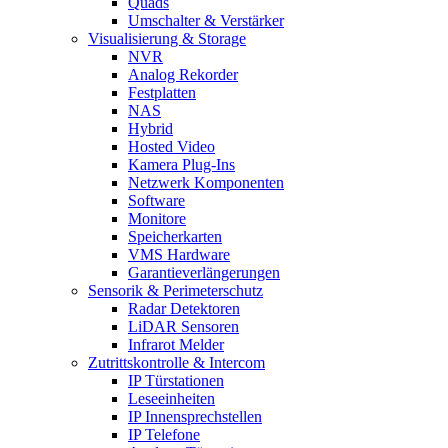
Quads
Umschalter & Verstärker
Visualisierung & Storage
NVR
Analog Rekorder
Festplatten
NAS
Hybrid
Hosted Video
Kamera Plug-Ins
Netzwerk Komponenten
Software
Monitore
Speicherkarten
VMS Hardware
Garantieverlängerungen
Sensorik & Perimeterschutz
Radar Detektoren
LiDAR Sensoren
Infrarot Melder
Zutrittskontrolle & Intercom
IP Türstationen
Leseeinheiten
IP Innensprechstellen
IP Telefone