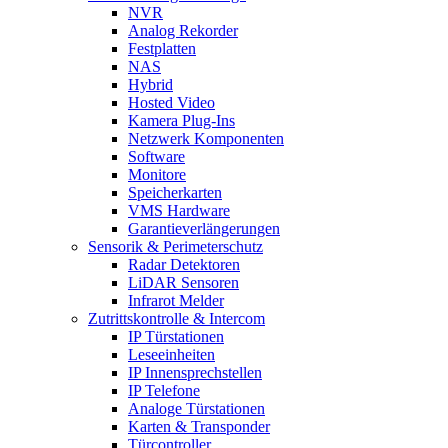
NVR
Analog Rekorder
Festplatten
NAS
Hybrid
Hosted Video
Kamera Plug-Ins
Netzwerk Komponenten
Software
Monitore
Speicherkarten
VMS Hardware
Garantieverlängerungen
Sensorik & Perimeterschutz
Radar Detektoren
LiDAR Sensoren
Infrarot Melder
Zutrittskontrolle & Intercom
IP Türstationen
Leseeinheiten
IP Innensprechstellen
IP Telefone
Analoge Türstationen
Karten & Transponder
Türcontroller