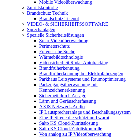
Mobile Videoüberwachung
Zutrittskontrolle
Brandschutz Technik
Brandschutz Telenot
VIDEO- & SICHERHEITSSOFTWARE
Sprechanlagen
Spezielle Sicherheitslösungen
Solar Videoüberwachung
Perimeterschutz
Forensische Suche
Wärmebildtechnologie
Videosicherheit Radar Autotracking​
Brandfrüherkennung
Brandfrüherkennung bei Elektrofahrzeugen
Parkhaus Leitsysteme und Raumoptimierung
Parkzugangsüberwachung mit
Kennzeichenerkennung
Sicherheit durch Ansage
Lärm und Geräuscherfassung
AXIS Netzwerk-Audio
IP Lautsprecheranlage und Beschallungssystem
Eine IP Sirene die schützt und warnt
Salto KS Cloud-Zutrittslösung
Salto KS Cloud-Zutrittskontrolle
Von analog zu IP Videoüberwachung