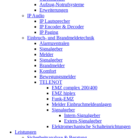
Aufzug-Notrufsysteme
Erweiterungen
IP Audio
IP Lautsprecher
IP Encoder & Decoder
IP Paging
Einbruch- und Brandmeldetechnik
Alarmzentralen
Signalgeber
Melder
Signalgeber
Brandmelder
Komfort
Bewegungsmelder
TELENOT
EMZ complex 200/400
EMZ hiplex
Funk-EMZ
Melder Einbruchmeldeanlagen
Signalgeber
Intern-Signalgeber
Extern-Signalgeber
Elektromechanische Schalteinrichtungen
Leistungen
Sicherheitsanalyse & Beratung