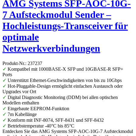
AMG Systems SFP-AOC-10G-
7 Aufsteckmodul Sender –
Hochleistungs-Transceiver für
optimale
Netzwerkverbindungen
Produkt-Nr.: 237237
✓
Kompatibel mit 1000BASE-X SFP und 10GBASE-R SFP+
Ports
✓
Unterstützt Ethernet-Geschwindigkeiten von bis zu 10Gbps
✓
Hot-Pluggable-Design ermöglicht einfachen Austausch oder
Upgrades vor Ort
✓
Digital Diagnostic Monitoring (DDM) bei allen optischen
Modellen enthalten
✓
Eingebaute EEPROM-Funktion
✓
7m Kabellänge
✓
Konform mit INF-8074, SFF-8431 und SFF-8432
✓
Betriebstemperatur -40°C bis 85°C
Entdecken Sie das AMG Systems SFP-AOC-10G-7 Aufsteckmodul