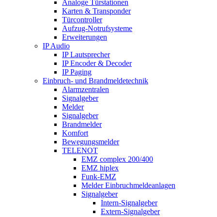
Analoge Türstationen
Karten & Transponder
Türcontroller
Aufzug-Notrufsysteme
Erweiterungen
IP Audio
IP Lautsprecher
IP Encoder & Decoder
IP Paging
Einbruch- und Brandmeldetechnik
Alarmzentralen
Signalgeber
Melder
Signalgeber
Brandmelder
Komfort
Bewegungsmelder
TELENOT
EMZ complex 200/400
EMZ hiplex
Funk-EMZ
Melder Einbruchmeldeanlagen
Signalgeber
Intern-Signalgeber
Extern-Signalgeber