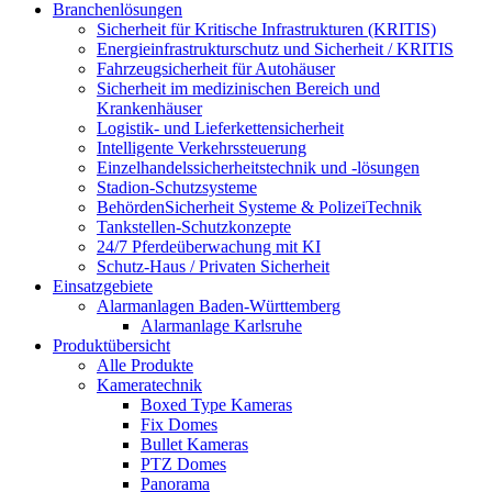
Branchenlösungen
Sicherheit für Kritische Infrastrukturen (KRITIS)
Energieinfrastrukturschutz und Sicherheit / KRITIS
Fahrzeugsicherheit für Autohäuser
Sicherheit im medizinischen Bereich und
Krankenhäuser
Logistik- und Lieferkettensicherheit
Intelligente Verkehrssteuerung
Einzelhandelssicherheitstechnik und -lösungen
Stadion-Schutzsysteme
BehördenSicherheit Systeme & PolizeiTechnik
Tankstellen-Schutzkonzepte​
24/7 Pferdeüberwachung mit KI
Schutz-Haus / Privaten Sicherheit
Einsatzgebiete
Alarmanlagen Baden-Württemberg
Alarmanlage Karlsruhe
Produktübersicht
Alle Produkte
Kameratechnik
Boxed Type Kameras
Fix Domes
Bullet Kameras
PTZ Domes
Panorama