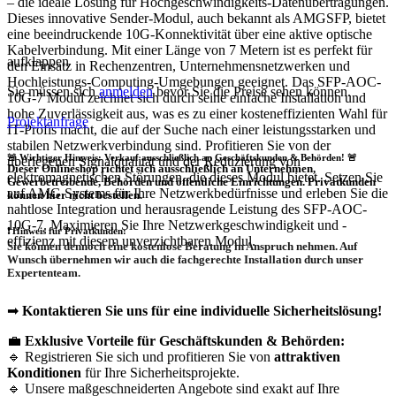
– die ideale Lösung für Hochgeschwindigkeits-Datenübertragungen.
Dieses innovative Sender-Modul, auch bekannt als AMGSFP, bietet
eine beeindruckende 10G-Konnektivität über eine aktive optische
Kabelverbindung. Mit einer Länge von 7 Metern ist es perfekt für
aufklappen
den Einsatz in Rechenzentren, Unternehmensnetzwerken und
Hochleistungs-Computing-Umgebungen geeignet. Das SFP-AOC-
Sie müssen sich
anmelden
bevor Sie die Preise sehen können.
10G-7 Modul zeichnet sich durch seine einfache Installation und
hohe Zuverlässigkeit aus, was es zu einer kosteneffizienten Wahl für
Projektanfrage
IT-Profis macht, die auf der Suche nach einer leistungsstarken und
stabilen Netzwerkverbindung sind. Profitieren Sie von der
🚨 Wichtiger Hinweis: Verkauf ausschließlich an Geschäftskunden & Behörden! 🚨
überlegenen Signalqualität und der Reduzierung von
Dieser Onlineshop richtet sich
ausschließlich
an Unternehmen,
elektromagnetischen Störungen, die dieses Modul bietet. Setzen Sie
Gewerbetreibende, Behörden und öffentliche Einrichtungen.
Privatkunden
auf AMG Systems für Ihre Netzwerkbedürfnisse und erleben Sie die
können hier nicht bestellen.
nahtlose Integration und herausragende Leistung des SFP-AOC-
10G-7. Maximieren Sie Ihre Netzwerkgeschwindigkeit und -
❗
Hinweis für Privatkunden:
effizienz mit diesem unverzichtbaren Modul.
Sie können dennoch eine
kostenlose Beratung
in Anspruch nehmen. Auf
Wunsch übernehmen wir auch die
fachgerechte Installation
durch unser
Expertenteam.
➡
Kontaktieren Sie uns für eine individuelle Sicherheitslösung!
💼
Exklusive Vorteile für Geschäftskunden & Behörden:
🔹 Registrieren Sie sich und profitieren Sie von
attraktiven
Konditionen
für Ihre Sicherheitsprojekte.
🔹 Unsere maßgeschneiderten Angebote sind exakt auf Ihre