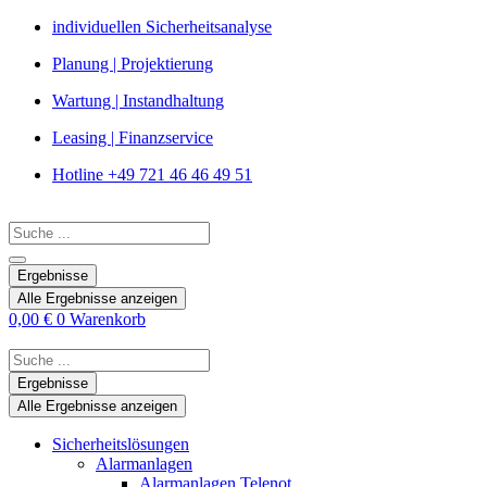
Zum
individuellen Sicherheitsanalyse
Inhalt
Planung | Projektierung
springen
Wartung | Instandhaltung
Leasing | Finanzservice
Hotline +49 721 46 46 49 51
Search
...
Ergebnisse
Alle Ergebnisse anzeigen
0,00
€
0
Warenkorb
Search
...
Ergebnisse
Alle Ergebnisse anzeigen
Sicherheitslösungen
Alarmanlagen
Alarmanlagen Telenot