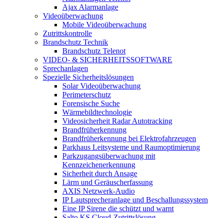
Ajax Alarmanlage
Videoüberwachung
Mobile Videoüberwachung
Zutrittskontrolle
Brandschutz Technik
Brandschutz Telenot
VIDEO- & SICHERHEITSSOFTWARE
Sprechanlagen
Spezielle Sicherheitslösungen
Solar Videoüberwachung
Perimeterschutz
Forensische Suche
Wärmebildtechnologie
Videosicherheit Radar Autotracking​
Brandfrüherkennung
Brandfrüherkennung bei Elektrofahrzeugen
Parkhaus Leitsysteme und Raumoptimierung
Parkzugangsüberwachung mit
Kennzeichenerkennung
Sicherheit durch Ansage
Lärm und Geräuscherfassung
AXIS Netzwerk-Audio
IP Lautsprecheranlage und Beschallungssystem
Eine IP Sirene die schützt und warnt
Salto KS Cloud-Zutrittslösung