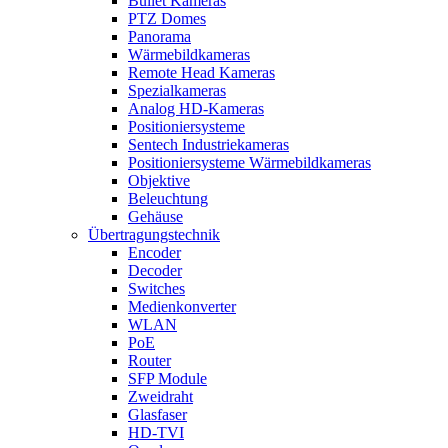
Bullet Kameras
PTZ Domes
Panorama
Wärmebildkameras
Remote Head Kameras
Spezialkameras
Analog HD-Kameras
Positioniersysteme
Sentech Industriekameras
Positioniersysteme Wärmebildkameras
Objektive
Beleuchtung
Gehäuse
Übertragungstechnik
Encoder
Decoder
Switches
Medienkonverter
WLAN
PoE
Router
SFP Module
Zweidraht
Glasfaser
HD-TVI