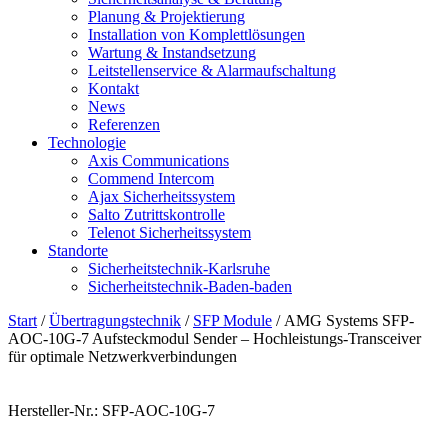
Planung & Projektierung​
Installation von Komplettlösungen
Wartung & Instandsetzung
Leitstellenservice & Alarmaufschaltung
Kontakt
News
Referenzen
Technologie
Axis Communications
Commend Intercom
Ajax Sicherheitssystem​
Salto Zutrittskontrolle
Telenot Sicherheitssystem
Standorte
Sicherheitstechnik-Karlsruhe
Sicherheitstechnik-Baden-baden
Start
/
Übertragungstechnik
/
SFP Module
/ AMG Systems SFP-
AOC-10G-7 Aufsteckmodul Sender – Hochleistungs-Transceiver
für optimale Netzwerkverbindungen
Hersteller-Nr.: SFP-AOC-10G-7