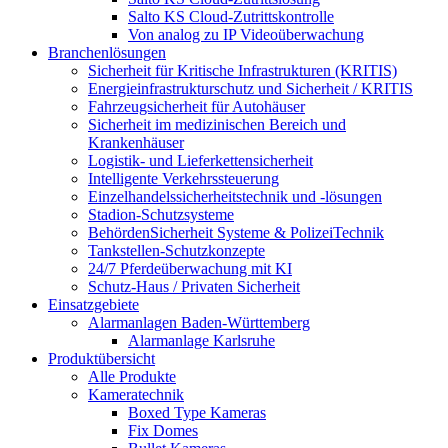
Salto KS Cloud-Zutrittskontrolle
Von analog zu IP Videoüberwachung
Branchenlösungen
Sicherheit für Kritische Infrastrukturen (KRITIS)
Energieinfrastrukturschutz und Sicherheit / KRITIS
Fahrzeugsicherheit für Autohäuser
Sicherheit im medizinischen Bereich und
Krankenhäuser
Logistik- und Lieferkettensicherheit
Intelligente Verkehrssteuerung
Einzelhandelssicherheitstechnik und -lösungen
Stadion-Schutzsysteme
BehördenSicherheit Systeme & PolizeiTechnik
Tankstellen-Schutzkonzepte​
24/7 Pferdeüberwachung mit KI
Schutz-Haus / Privaten Sicherheit
Einsatzgebiete
Alarmanlagen Baden-Württemberg
Alarmanlage Karlsruhe
Produktübersicht
Alle Produkte
Kameratechnik
Boxed Type Kameras
Fix Domes