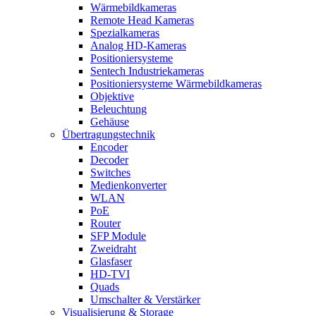
Wärmebildkameras
Remote Head Kameras
Spezialkameras
Analog HD-Kameras
Positioniersysteme
Sentech Industriekameras
Positioniersysteme Wärmebildkameras
Objektive
Beleuchtung
Gehäuse
Übertragungstechnik
Encoder
Decoder
Switches
Medienkonverter
WLAN
PoE
Router
SFP Module
Zweidraht
Glasfaser
HD-TVI
Quads
Umschalter & Verstärker
Visualisierung & Storage