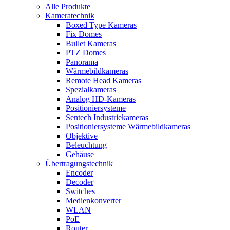
Alle Produkte
Kameratechnik
Boxed Type Kameras
Fix Domes
Bullet Kameras
PTZ Domes
Panorama
Wärmebildkameras
Remote Head Kameras
Spezialkameras
Analog HD-Kameras
Positioniersysteme
Sentech Industriekameras
Positioniersysteme Wärmebildkameras
Objektive
Beleuchtung
Gehäuse
Übertragungstechnik
Encoder
Decoder
Switches
Medienkonverter
WLAN
PoE
Router