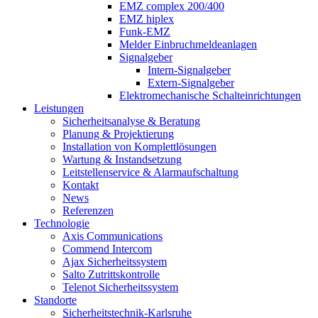
EMZ complex 200/400
EMZ hiplex
Funk-EMZ
Melder Einbruchmeldeanlagen
Signalgeber
Intern-Signalgeber
Extern-Signalgeber
Elektromechanische Schalteinrichtungen
Leistungen
Sicherheitsanalyse & Beratung
Planung & Projektierung​
Installation von Komplettlösungen
Wartung & Instandsetzung
Leitstellenservice & Alarmaufschaltung
Kontakt
News
Referenzen
Technologie
Axis Communications
Commend Intercom
Ajax Sicherheitssystem​
Salto Zutrittskontrolle
Telenot Sicherheitssystem
Standorte
Sicherheitstechnik-Karlsruhe