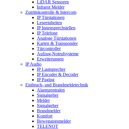
LiDAR Sensoren
Infrarot Melder
Zutrittskontrolle & Intercom
IP Türstationen
Leseeinheiten
IP Innensprechstellen
IP Telefone
Analoge Türstationen
Karten & Transponder
Türcontroller
Aufzug-Notrufsysteme
Erweiterungen
IP Audio
IP Lautsprecher
IP Encoder & Decoder
IP Paging
Einbruch- und Brandmeldetechnik
Alarmzentralen
Signalgeber
Melder
Signalgeber
Brandmelder
Komfort
Bewegungsmelder
TELENOT