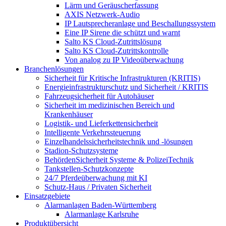
Lärm und Geräuscherfassung
AXIS Netzwerk-Audio
IP Lautsprecheranlage und Beschallungssystem
Eine IP Sirene die schützt und warnt
Salto KS Cloud-Zutrittslösung
Salto KS Cloud-Zutrittskontrolle
Von analog zu IP Videoüberwachung
Branchenlösungen
Sicherheit für Kritische Infrastrukturen (KRITIS)
Energieinfrastrukturschutz und Sicherheit / KRITIS
Fahrzeugsicherheit für Autohäuser
Sicherheit im medizinischen Bereich und
Krankenhäuser
Logistik- und Lieferkettensicherheit
Intelligente Verkehrssteuerung
Einzelhandelssicherheitstechnik und -lösungen
Stadion-Schutzsysteme
BehördenSicherheit Systeme & PolizeiTechnik
Tankstellen-Schutzkonzepte​
24/7 Pferdeüberwachung mit KI
Schutz-Haus / Privaten Sicherheit
Einsatzgebiete
Alarmanlagen Baden-Württemberg
Alarmanlage Karlsruhe
Produktübersicht