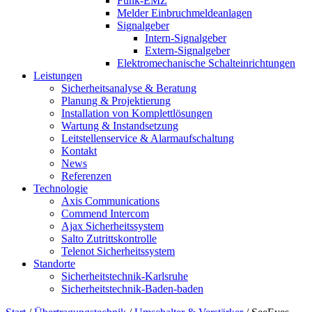
Funk-EMZ
Melder Einbruchmeldeanlagen
Signalgeber
Intern-Signalgeber
Extern-Signalgeber
Elektromechanische Schalteinrichtungen
Leistungen
Sicherheitsanalyse & Beratung
Planung & Projektierung​
Installation von Komplettlösungen
Wartung & Instandsetzung
Leitstellenservice & Alarmaufschaltung
Kontakt
News
Referenzen
Technologie
Axis Communications
Commend Intercom
Ajax Sicherheitssystem​
Salto Zutrittskontrolle
Telenot Sicherheitssystem
Standorte
Sicherheitstechnik-Karlsruhe
Sicherheitstechnik-Baden-baden