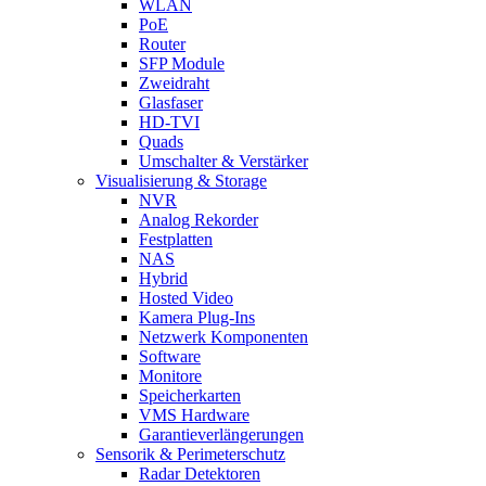
WLAN
PoE
Router
SFP Module
Zweidraht
Glasfaser
HD-TVI
Quads
Umschalter & Verstärker
Visualisierung & Storage
NVR
Analog Rekorder
Festplatten
NAS
Hybrid
Hosted Video
Kamera Plug-Ins
Netzwerk Komponenten
Software
Monitore
Speicherkarten
VMS Hardware
Garantieverlängerungen
Sensorik & Perimeterschutz
Radar Detektoren