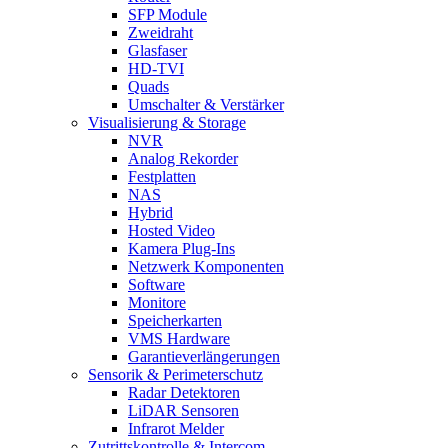
SFP Module
Zweidraht
Glasfaser
HD-TVI
Quads
Umschalter & Verstärker
Visualisierung & Storage
NVR
Analog Rekorder
Festplatten
NAS
Hybrid
Hosted Video
Kamera Plug-Ins
Netzwerk Komponenten
Software
Monitore
Speicherkarten
VMS Hardware
Garantieverlängerungen
Sensorik & Perimeterschutz
Radar Detektoren
LiDAR Sensoren
Infrarot Melder
Zutrittskontrolle & Intercom