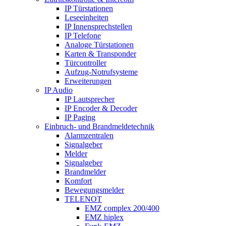
IP Türstationen
Leseeinheiten
IP Innensprechstellen
IP Telefone
Analoge Türstationen
Karten & Transponder
Türcontroller
Aufzug-Notrufsysteme
Erweiterungen
IP Audio
IP Lautsprecher
IP Encoder & Decoder
IP Paging
Einbruch- und Brandmeldetechnik
Alarmzentralen
Signalgeber
Melder
Signalgeber
Brandmelder
Komfort
Bewegungsmelder
TELENOT
EMZ complex 200/400
EMZ hiplex