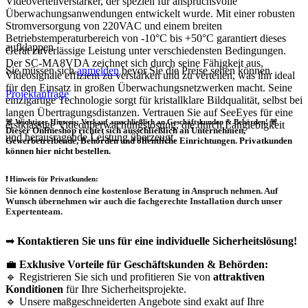
Videoverteilverstärker, der speziell für anspruchsvolle
Überwachungsanwendungen entwickelt wurde. Mit einer robusten
Stromversorgung von 220VAC und einem breiten
Betriebstemperaturbereich von -10°C bis +50°C garantiert dieses
aufklappen
Gerät zuverlässige Leistung unter verschiedensten Bedingungen.
Der SC-MA8VDA zeichnet sich durch seine Fähigkeit aus,
Sie müssen sich
anmelden
bevor Sie die Preise sehen können.
Videosignale effizient zu verstärken und zu verteilen, was ihn ideal
für den Einsatz in großen Überwachungsnetzwerken macht. Seine
Projektanfrage
einzigartige Technologie sorgt für kristallklare Bildqualität, selbst bei
langen Übertragungsdistanzen. Vertrauen Sie auf SeeEyes für eine
🚨 Wichtiger Hinweis: Verkauf ausschließlich an Geschäftskunden & Behörden! 🚨
erstklassige Videoüberwachungslösung, die durch Langlebigkeit
Dieser Onlineshop richtet sich
ausschließlich
an Unternehmen,
und herausragende Leistung überzeugt.
Gewerbetreibende, Behörden und öffentliche Einrichtungen.
Privatkunden
können hier nicht bestellen.
❗
Hinweis für Privatkunden:
Sie können dennoch eine
kostenlose Beratung
in Anspruch nehmen. Auf
Wunsch übernehmen wir auch die
fachgerechte Installation
durch unser
Expertenteam.
➡
Kontaktieren Sie uns für eine individuelle Sicherheitslösung!
💼
Exklusive Vorteile für Geschäftskunden & Behörden:
🔹 Registrieren Sie sich und profitieren Sie von
attraktiven
Konditionen
für Ihre Sicherheitsprojekte.
🔹 Unsere maßgeschneiderten Angebote sind exakt auf Ihre