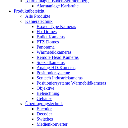
Alarmanlagen Baden-Württemberg
Alarmanlage Karlsruhe
Produktübersicht
Alle Produkte
Kameratechnik
Boxed Type Kameras
Fix Domes
Bullet Kameras
PTZ Domes
Panorama
Wärmebildkameras
Remote Head Kameras
Spezialkameras
Analog HD-Kameras
Positioniersysteme
Sentech Industriekameras
Positioniersysteme Wärmebildkameras
Objektive
Beleuchtung
Gehäuse
Übertragungstechnik
Encoder
Decoder
Switches
Medienkonverter