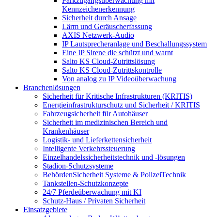
Parkzugangsüberwachung mit
Kennzeichenerkennung
Sicherheit durch Ansage
Lärm und Geräuscherfassung
AXIS Netzwerk-Audio
IP Lautsprecheranlage und Beschallungssystem
Eine IP Sirene die schützt und warnt
Salto KS Cloud-Zutrittslösung
Salto KS Cloud-Zutrittskontrolle
Von analog zu IP Videoüberwachung
Branchenlösungen
Sicherheit für Kritische Infrastrukturen (KRITIS)
Energieinfrastrukturschutz und Sicherheit / KRITIS
Fahrzeugsicherheit für Autohäuser
Sicherheit im medizinischen Bereich und
Krankenhäuser
Logistik- und Lieferkettensicherheit
Intelligente Verkehrssteuerung
Einzelhandelssicherheitstechnik und -lösungen
Stadion-Schutzsysteme
BehördenSicherheit Systeme & PolizeiTechnik
Tankstellen-Schutzkonzepte​
24/7 Pferdeüberwachung mit KI
Schutz-Haus / Privaten Sicherheit
Einsatzgebiete