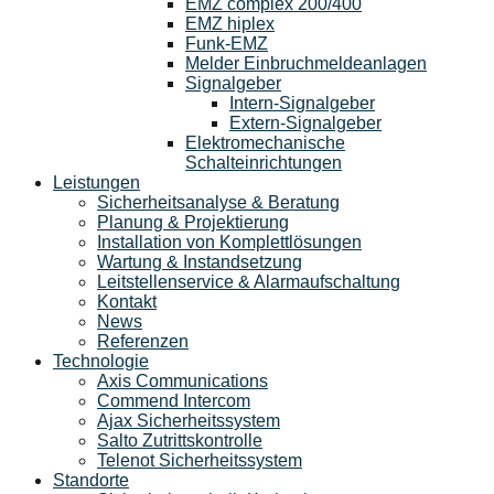
EMZ complex 200/400
EMZ hiplex
Funk-EMZ
Melder Einbruchmeldeanlagen
Signalgeber
Intern-Signalgeber
Extern-Signalgeber
Elektromechanische
Schalteinrichtungen
Leistungen
Sicherheitsanalyse & Beratung
Planung & Projektierung​
Installation von Komplettlösungen
Wartung & Instandsetzung
Leitstellenservice & Alarmaufschaltung
Kontakt
News
Referenzen
Technologie
Axis Communications
Commend Intercom
Ajax Sicherheitssystem​
Salto Zutrittskontrolle
Telenot Sicherheitssystem
Standorte