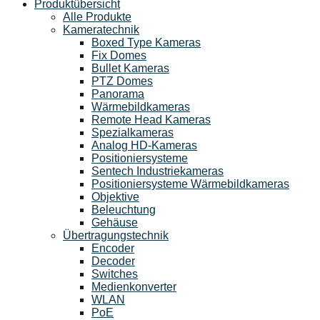
Produktübersicht
Alle Produkte
Kameratechnik
Boxed Type Kameras
Fix Domes
Bullet Kameras
PTZ Domes
Panorama
Wärmebildkameras
Remote Head Kameras
Spezialkameras
Analog HD-Kameras
Positioniersysteme
Sentech Industriekameras
Positioniersysteme Wärmebildkameras
Objektive
Beleuchtung
Gehäuse
Übertragungstechnik
Encoder
Decoder
Switches
Medienkonverter
WLAN
PoE