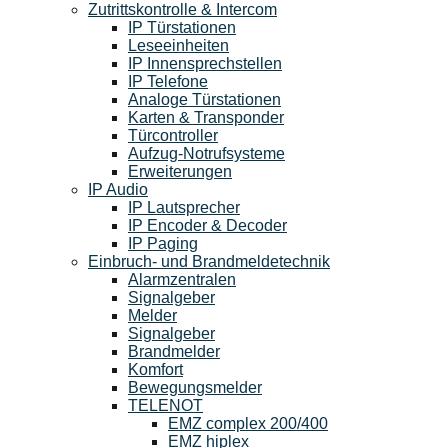
Zutrittskontrolle & Intercom
IP Türstationen
Leseeinheiten
IP Innensprechstellen
IP Telefone
Analoge Türstationen
Karten & Transponder
Türcontroller
Aufzug-Notrufsysteme
Erweiterungen
IP Audio
IP Lautsprecher
IP Encoder & Decoder
IP Paging
Einbruch- und Brandmeldetechnik
Alarmzentralen
Signalgeber
Melder
Signalgeber
Brandmelder
Komfort
Bewegungsmelder
TELENOT
EMZ complex 200/400
EMZ hiplex