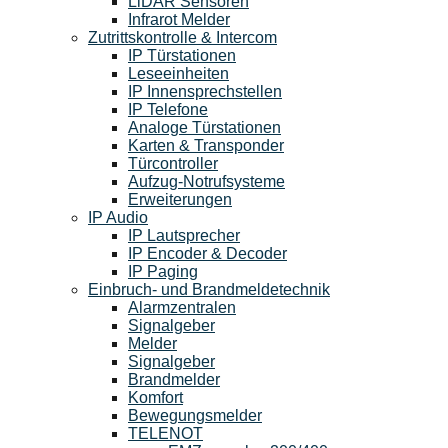
LiDAR Sensoren
Infrarot Melder
Zutrittskontrolle & Intercom
IP Türstationen
Leseeinheiten
IP Innensprechstellen
IP Telefone
Analoge Türstationen
Karten & Transponder
Türcontroller
Aufzug-Notrufsysteme
Erweiterungen
IP Audio
IP Lautsprecher
IP Encoder & Decoder
IP Paging
Einbruch- und Brandmeldetechnik
Alarmzentralen
Signalgeber
Melder
Signalgeber
Brandmelder
Komfort
Bewegungsmelder
TELENOT