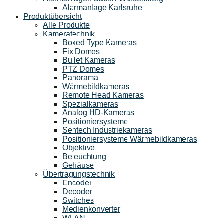
Alarmanlage Karlsruhe
Produktübersicht
Alle Produkte
Kameratechnik
Boxed Type Kameras
Fix Domes
Bullet Kameras
PTZ Domes
Panorama
Wärmebildkameras
Remote Head Kameras
Spezialkameras
Analog HD-Kameras
Positioniersysteme
Sentech Industriekameras
Positioniersysteme Wärmebildkameras
Objektive
Beleuchtung
Gehäuse
Übertragungstechnik
Encoder
Decoder
Switches
Medienkonverter
WLAN