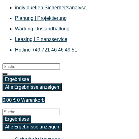
Zum
individuellen Sicherheitsanalyse
Inhalt
Planung | Projektierung
springen
Wartung | Instandhaltung
Leasing | Finanzservice
Hotline +49 721 46 46 49 51
Search
...
Ergebnisse
Alle Ergebnisse anzeigen
0,00
€
0
Warenkorb
Search
...
Ergebnisse
Alle Ergebnisse anzeigen