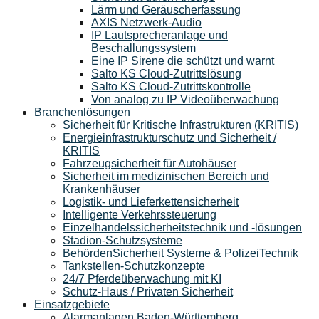
Lärm und Geräuscherfassung
AXIS Netzwerk-Audio
IP Lautsprecheranlage und
Beschallungssystem
Eine IP Sirene die schützt und warnt
Salto KS Cloud-Zutrittslösung
Salto KS Cloud-Zutrittskontrolle
Von analog zu IP Videoüberwachung
Branchenlösungen
Sicherheit für Kritische Infrastrukturen (KRITIS)
Energieinfrastrukturschutz und Sicherheit /
KRITIS
Fahrzeugsicherheit für Autohäuser
Sicherheit im medizinischen Bereich und
Krankenhäuser
Logistik- und Lieferkettensicherheit
Intelligente Verkehrssteuerung
Einzelhandelssicherheitstechnik und -lösungen
Stadion-Schutzsysteme
BehördenSicherheit Systeme & PolizeiTechnik
Tankstellen-Schutzkonzepte​
24/7 Pferdeüberwachung mit KI
Schutz-Haus / Privaten Sicherheit
Einsatzgebiete
Alarmanlagen Baden-Württemberg