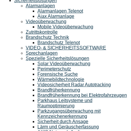
Sicherheitslösungen
Alarmanlagen
Alarmanlagen Telenot
Ajax Alarmanlage
Videoüberwachung
Mobile Videoüberwachung
Zutrittskontrolle
Brandschutz Technik
Brandschutz Telenot
VIDEO- & SICHERHEITSSOFTWARE
Sprechanlagen
Spezielle Sicherheitslösungen
Solar Videoüberwachung
Perimeterschutz
Forensische Suche
Wärmebildtechnologie
Videosicherheit Radar Autotracking​
Brandfrüherkennung
Brandfrüherkennung bei Elektrofahrzeugen
Parkhaus Leitsysteme und
Raumoptimierung
Parkzugangsüberwachung mit
Kennzeichenerkennung
Sicherheit durch Ansage
Lärm und Geräuscherfassung