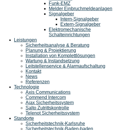
Funk-EMZ
Melder Einbruchmeldeanlagen
Signalgeber
Intern-Signalgeber
Extern-Signalgeber
Elektromechanische
Schalteinrichtungen
Leistungen
Sicherheitsanalyse & Beratung
Planung & Projektierung​
Installation von Komplettlösungen
Wartung & Instandsetzung
Leitstellenservice & Alarmaufschaltung
Kontakt
News
Referenzen
Technologie
Axis Communications
Commend Intercom
Ajax Sicherheitssystem​
Salto Zutrittskontrolle
Telenot Sicherheitssystem
Standorte
Sicherheitstechnik-Karlsruhe
Sicherheitstechnik-Baden-baden