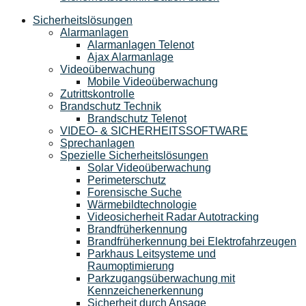
Sicherheitslösungen
Alarmanlagen
Alarmanlagen Telenot
Ajax Alarmanlage
Videoüberwachung
Mobile Videoüberwachung
Zutrittskontrolle
Brandschutz Technik
Brandschutz Telenot
VIDEO- & SICHERHEITSSOFTWARE
Sprechanlagen
Spezielle Sicherheitslösungen
Solar Videoüberwachung
Perimeterschutz
Forensische Suche
Wärmebildtechnologie
Videosicherheit Radar Autotracking​
Brandfrüherkennung
Brandfrüherkennung bei Elektrofahrzeugen
Parkhaus Leitsysteme und
Raumoptimierung
Parkzugangsüberwachung mit
Kennzeichenerkennung
Sicherheit durch Ansage