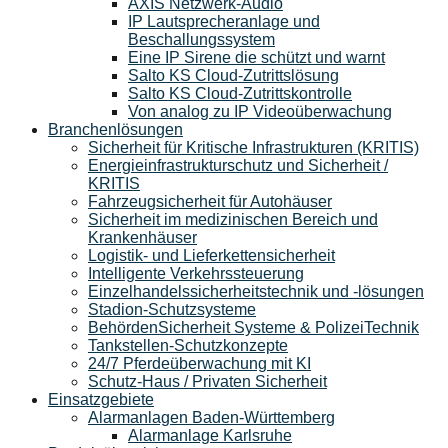
AXIS Netzwerk-Audio
IP Lautsprecheranlage und
Beschallungssystem
Eine IP Sirene die schützt und warnt
Salto KS Cloud-Zutrittslösung
Salto KS Cloud-Zutrittskontrolle
Von analog zu IP Videoüberwachung
Branchenlösungen
Sicherheit für Kritische Infrastrukturen (KRITIS)
Energieinfrastrukturschutz und Sicherheit /
KRITIS
Fahrzeugsicherheit für Autohäuser
Sicherheit im medizinischen Bereich und
Krankenhäuser
Logistik- und Lieferkettensicherheit
Intelligente Verkehrssteuerung
Einzelhandelssicherheitstechnik und -lösungen
Stadion-Schutzsysteme
BehördenSicherheit Systeme & PolizeiTechnik
Tankstellen-Schutzkonzepte​
24/7 Pferdeüberwachung mit KI
Schutz-Haus / Privaten Sicherheit
Einsatzgebiete
Alarmanlagen Baden-Württemberg
Alarmanlage Karlsruhe