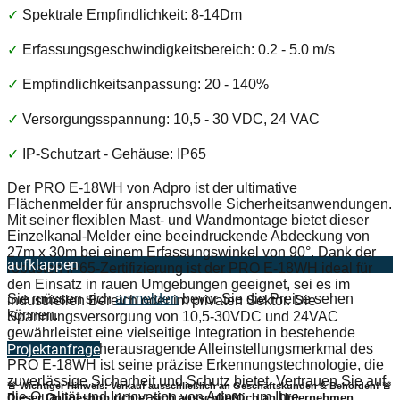
✓
Spektrale Empfindlichkeit: 8-14Dm
✓
Erfassungsgeschwindigkeitsbereich: 0.2 - 5.0 m/s
✓
Empfindlichkeitsanpassung: 20 - 140%
✓
Versorgungsspannung: 10,5 - 30 VDC, 24 VAC
✓
IP-Schutzart - Gehäuse: IP65
Der PRO E-18WH von Adpro ist der ultimative
Flächenmelder für anspruchsvolle Sicherheitsanwendungen.
Mit seiner flexiblen Mast- und Wandmontage bietet dieser
Einzelkanal-Melder eine beeindruckende Abdeckung von
27m x 30m bei einem Erfassungswinkel von 90°. Dank der
aufklappen
robusten IP65-Zertifizierung ist der PRO E-18WH ideal für
den Einsatz in rauen Umgebungen geeignet, sei es im
Sie müssen sich
anmelden
bevor Sie die Preise sehen
industriellen Bereich oder im privaten Sektor. Die
können.
Spannungsversorgung von 10,5-30VDC und 24VAC
gewährleistet eine vielseitige Integration in bestehende
Systeme. Das herausragende Alleinstellungsmerkmal des
Projektanfrage
PRO E-18WH ist seine präzise Erkennungstechnologie, die
zuverlässige Sicherheit und Schutz bietet. Vertrauen Sie auf
🚨 Wichtiger Hinweis: Verkauf ausschließlich an Geschäftskunden & Behörden! 🚨
die Qualität und Innovation von Adpro, um Ihre
Dieser Onlineshop richtet sich
ausschließlich
an Unternehmen,