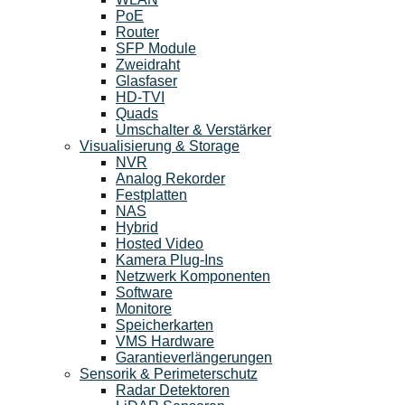
PoE
Router
SFP Module
Zweidraht
Glasfaser
HD-TVI
Quads
Umschalter & Verstärker
Visualisierung & Storage
NVR
Analog Rekorder
Festplatten
NAS
Hybrid
Hosted Video
Kamera Plug-Ins
Netzwerk Komponenten
Software
Monitore
Speicherkarten
VMS Hardware
Garantieverlängerungen
Sensorik & Perimeterschutz
Radar Detektoren