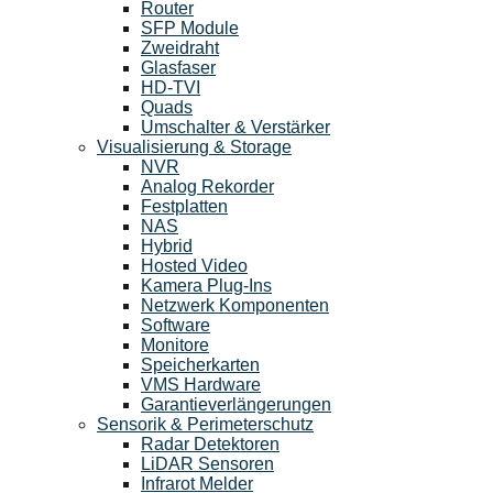
Router
SFP Module
Zweidraht
Glasfaser
HD-TVI
Quads
Umschalter & Verstärker
Visualisierung & Storage
NVR
Analog Rekorder
Festplatten
NAS
Hybrid
Hosted Video
Kamera Plug-Ins
Netzwerk Komponenten
Software
Monitore
Speicherkarten
VMS Hardware
Garantieverlängerungen
Sensorik & Perimeterschutz
Radar Detektoren
LiDAR Sensoren
Infrarot Melder