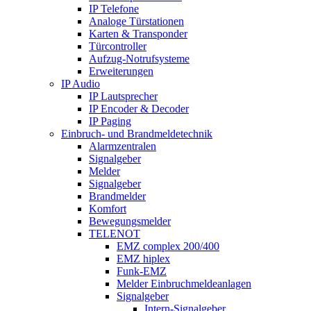
IP Telefone
Analoge Türstationen
Karten & Transponder
Türcontroller
Aufzug-Notrufsysteme
Erweiterungen
IP Audio
IP Lautsprecher
IP Encoder & Decoder
IP Paging
Einbruch- und Brandmeldetechnik
Alarmzentralen
Signalgeber
Melder
Signalgeber
Brandmelder
Komfort
Bewegungsmelder
TELENOT
EMZ complex 200/400
EMZ hiplex
Funk-EMZ
Melder Einbruchmeldeanlagen
Signalgeber
Intern-Signalgeber