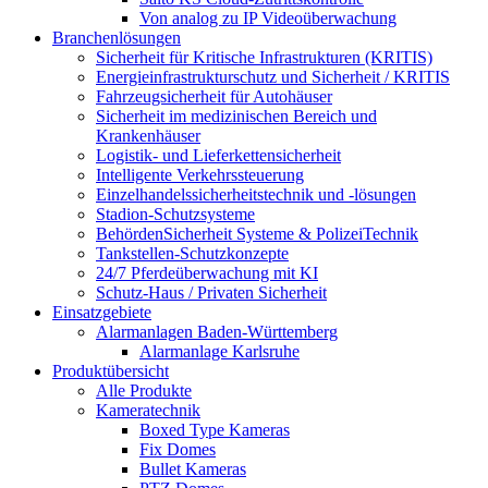
Von analog zu IP Videoüberwachung
Branchenlösungen
Sicherheit für Kritische Infrastrukturen (KRITIS)
Energieinfrastrukturschutz und Sicherheit / KRITIS
Fahrzeugsicherheit für Autohäuser
Sicherheit im medizinischen Bereich und
Krankenhäuser
Logistik- und Lieferkettensicherheit
Intelligente Verkehrssteuerung
Einzelhandelssicherheitstechnik und -lösungen
Stadion-Schutzsysteme
BehördenSicherheit Systeme & PolizeiTechnik
Tankstellen-Schutzkonzepte​
24/7 Pferdeüberwachung mit KI
Schutz-Haus / Privaten Sicherheit
Einsatzgebiete
Alarmanlagen Baden-Württemberg
Alarmanlage Karlsruhe
Produktübersicht
Alle Produkte
Kameratechnik
Boxed Type Kameras
Fix Domes
Bullet Kameras