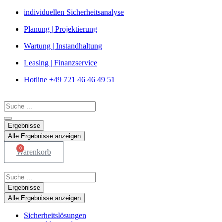
Zum
individuellen Sicherheitsanalyse
Inhalt
Planung | Projektierung
springen
Wartung | Instandhaltung
Leasing | Finanzservice
Hotline +49 721 46 46 49 51
Search
...
Ergebnisse
Alle Ergebnisse anzeigen
0
Warenkorb
Search
...
Ergebnisse
Alle Ergebnisse anzeigen
Sicherheitslösungen