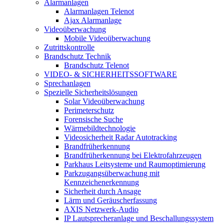
Alarmanlagen
Alarmanlagen Telenot
Ajax Alarmanlage
Videoüberwachung
Mobile Videoüberwachung
Zutrittskontrolle
Brandschutz Technik
Brandschutz Telenot
VIDEO- & SICHERHEITSSOFTWARE
Sprechanlagen
Spezielle Sicherheitslösungen
Solar Videoüberwachung
Perimeterschutz
Forensische Suche
Wärmebildtechnologie
Videosicherheit Radar Autotracking​
Brandfrüherkennung
Brandfrüherkennung bei Elektrofahrzeugen
Parkhaus Leitsysteme und Raumoptimierung
Parkzugangsüberwachung mit
Kennzeichenerkennung
Sicherheit durch Ansage
Lärm und Geräuscherfassung
AXIS Netzwerk-Audio
IP Lautsprecheranlage und Beschallungssystem