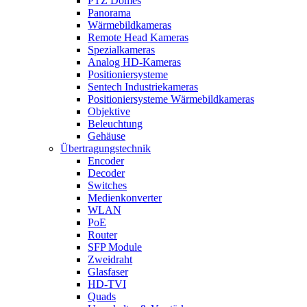
PTZ Domes
Panorama
Wärmebildkameras
Remote Head Kameras
Spezialkameras
Analog HD-Kameras
Positioniersysteme
Sentech Industriekameras
Positioniersysteme Wärmebildkameras
Objektive
Beleuchtung
Gehäuse
Übertragungstechnik
Encoder
Decoder
Switches
Medienkonverter
WLAN
PoE
Router
SFP Module
Zweidraht
Glasfaser
HD-TVI
Quads