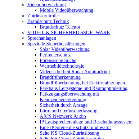
Videoüberwachung
Mobile Videoüberwachung
Zutrittskontrolle
Brandschutz Technik
Brandschutz Telenot
VIDEO- & SICHERHEITSSOFTWARE
Sprechanlagen
Spezielle Sicherheitslösungen
Solar Videoüberwachung
Perimeterschutz
Forensische Suche
Wärmebildtechnologie
Videosicherheit Radar Autotracking​
Brandfrüherkennung
Brandfrüherkennung bei Elektrofahrzeugen
Parkhaus Leitsysteme und Raumoptimierung
Parkzugangsüberwachung mit
Kennzeichenerkennung
Sicherheit durch Ansage
Lärm und Geräuscherfassung
AXIS Netzwerk-Audio
IP Lautsprecheranlage und Beschallungssystem
Eine IP Sirene die schützt und warnt
Salto KS Cloud-Zutrittslösung
Salto KS Cloud-Zutrittskontrolle