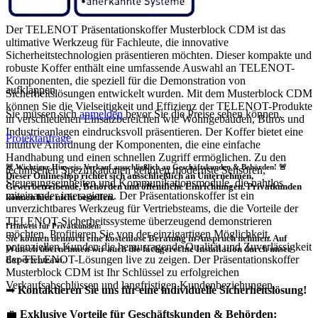
Der TELENOT Präsentationskoffer Musterblock CDM ist das
ultimative Werkzeug für Fachleute, die innovative
Sicherheitstechnologien präsentieren möchten. Dieser kompakte und
robuste Koffer enthält eine umfassende Auswahl an TELENOT-
Komponenten, die speziell für die Demonstration von
aufklappen
Sicherheitslösungen entwickelt wurden. Mit dem Musterblock CDM
können Sie die Vielseitigkeit und Effizienz der TELENOT-Produkte
Sie müssen sich
anmelden
bevor Sie die Preise sehen können.
in verschiedenen Einsatzbereichen wie Wohngebäuden, Büros und
Industrieanlagen eindrucksvoll präsentieren. Der Koffer bietet eine
Projektanfrage
intuitive Anordnung der Komponenten, die eine einfache
Handhabung und einen schnellen Zugriff ermöglichen. Zu den
🚨 Wichtiger Hinweis: Verkauf ausschließlich an Geschäftskunden & Behörden! 🚨
technischen Spezifikationen gehören modernste Sensoren,
Dieser Onlineshop richtet sich
ausschließlich
an Unternehmen,
Steuerungseinheiten und Kommunikationsmodule, die nahtlos
Gewerbetreibende, Behörden und öffentliche Einrichtungen.
Privatkunden
miteinander interagieren. Der Präsentationskoffer ist ein
können hier nicht bestellen.
unverzichtbares Werkzeug für Vertriebsteams, die die Vorteile der
TELENOT-Sicherheitssysteme überzeugend demonstrieren
❗
Hinweis für Privatkunden:
möchten. Profitieren Sie von der einzigartigen Möglichkeit,
Sie können dennoch eine
kostenlose Beratung
in Anspruch nehmen. Auf
potenziellen Kunden die herausragende Qualität und Zuverlässigkeit
Wunsch übernehmen wir auch die
fachgerechte Installation
durch unser
der TELENOT-Lösungen live zu zeigen. Der Präsentationskoffer
Expertenteam.
Musterblock CDM ist Ihr Schlüssel zu erfolgreichen
Verkaufsabschlüssen und langfristigen Kundenbeziehungen.
➡
Kontaktieren Sie uns für eine individuelle Sicherheitslösung!
💼
Exklusive Vorteile für Geschäftskunden & Behörden: