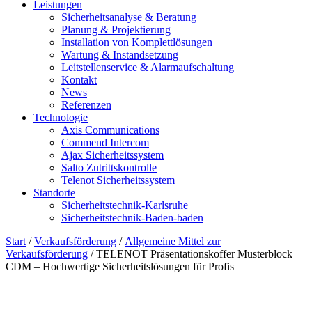
Leistungen
Sicherheitsanalyse & Beratung
Planung & Projektierung​
Installation von Komplettlösungen
Wartung & Instandsetzung
Leitstellenservice & Alarmaufschaltung
Kontakt
News
Referenzen
Technologie
Axis Communications
Commend Intercom
Ajax Sicherheitssystem​
Salto Zutrittskontrolle
Telenot Sicherheitssystem
Standorte
Sicherheitstechnik-Karlsruhe
Sicherheitstechnik-Baden-baden
Start
/
Verkaufsförderung
/
Allgemeine Mittel zur
Verkaufsförderung
/ TELENOT Präsentationskoffer Musterblock
CDM – Hochwertige Sicherheitslösungen für Profis