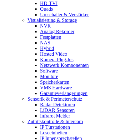
HD-TVI
Quads
Umschalter & Verstärker
Visualisierung & Storage
NVR
Analog Rekorder
Festplatten
NAS
Hybrid
Hosted Video
Kamera Plug-Ins
Netzwerk Komponenten
Software
Monitore
Speicherkarten
VMS Hardware
Garantieverlängerungen
Sensorik & Perimeterschutz
Radar Detektoren
LiDAR Sensoren
Infrarot Melder
Zutrittskontrolle & Intercom
IP Türstationen
Leseeinheiten
IP Innensprechstellen