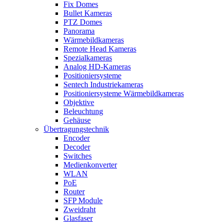
Fix Domes
Bullet Kameras
PTZ Domes
Panorama
Wärmebildkameras
Remote Head Kameras
Spezialkameras
Analog HD-Kameras
Positioniersysteme
Sentech Industriekameras
Positioniersysteme Wärmebildkameras
Objektive
Beleuchtung
Gehäuse
Übertragungstechnik
Encoder
Decoder
Switches
Medienkonverter
WLAN
PoE
Router
SFP Module
Zweidraht
Glasfaser