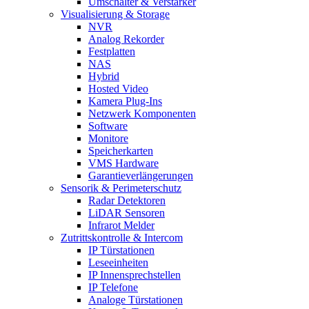
Umschalter & Verstärker
Visualisierung & Storage
NVR
Analog Rekorder
Festplatten
NAS
Hybrid
Hosted Video
Kamera Plug-Ins
Netzwerk Komponenten
Software
Monitore
Speicherkarten
VMS Hardware
Garantieverlängerungen
Sensorik & Perimeterschutz
Radar Detektoren
LiDAR Sensoren
Infrarot Melder
Zutrittskontrolle & Intercom
IP Türstationen
Leseeinheiten
IP Innensprechstellen
IP Telefone
Analoge Türstationen