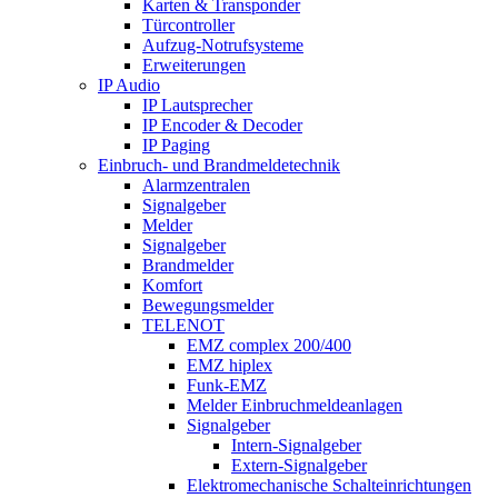
Karten & Transponder
Türcontroller
Aufzug-Notrufsysteme
Erweiterungen
IP Audio
IP Lautsprecher
IP Encoder & Decoder
IP Paging
Einbruch- und Brandmeldetechnik
Alarmzentralen
Signalgeber
Melder
Signalgeber
Brandmelder
Komfort
Bewegungsmelder
TELENOT
EMZ complex 200/400
EMZ hiplex
Funk-EMZ
Melder Einbruchmeldeanlagen
Signalgeber
Intern-Signalgeber
Extern-Signalgeber
Elektromechanische Schalteinrichtungen