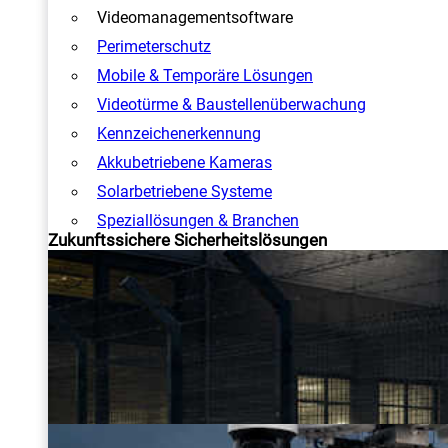
Videomanagementsoftware
Perimeterschutz
Mobile & Temporäre Lösungen
Videotürme & Baustellenüberwachung
Kennzeichenerkennung
Akkubetriebene Kameras
Solarbetriebene Systeme
Speziallösungen & Branchen
Zukunftssichere Sicherheitslösungen