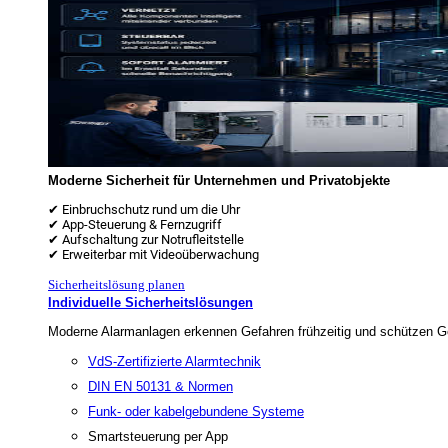
Moderne Sicherheit für Unternehmen und Privatobjekte
✔ Einbruchschutz rund um die Uhr
✔ App-Steuerung & Fernzugriff
✔ Aufschaltung zur Notrufleitstelle
✔ Erweiterbar mit Videoüberwachung
Sicherheitslösung planen
Individuelle Sicherheitslösungen
Moderne Alarmanlagen erkennen Gefahren frühzeitig und schützen Ge
VdS-Zertifizierte Alarmtechnik
DIN EN 50131 & Normen
Funk- oder kabelgebundene Systeme
Smartsteuerung per App