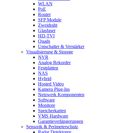
WLAN
PoE
Router
SFP Module
Zweidraht
Glasfaser
HD-TVI
Quads
Umschalter & Verstärker
Visualisierung & Storage
NVR
Analog Rekorder
Festplatten
NAS
Hybrid
Hosted Video
Kamera Plug-Ins
Netzwerk Komponenten
Software
Monitore
Speicherkarten
VMS Hardware
Garantieverlängerungen
Sensorik & Perimeterschutz
Radar Detektoren