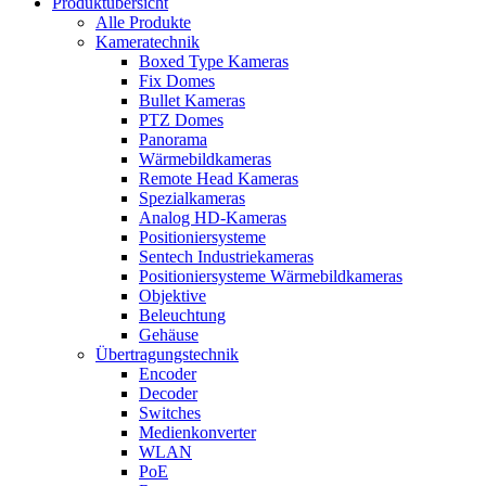
Produktübersicht
Alle Produkte
Kameratechnik
Boxed Type Kameras
Fix Domes
Bullet Kameras
PTZ Domes
Panorama
Wärmebildkameras
Remote Head Kameras
Spezialkameras
Analog HD-Kameras
Positioniersysteme
Sentech Industriekameras
Positioniersysteme Wärmebildkameras
Objektive
Beleuchtung
Gehäuse
Übertragungstechnik
Encoder
Decoder
Switches
Medienkonverter
WLAN
PoE