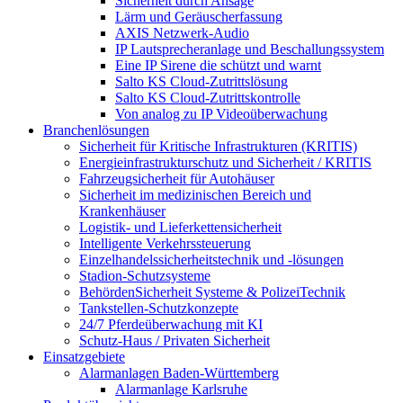
Sicherheit durch Ansage
Lärm und Geräuscherfassung
AXIS Netzwerk-Audio
IP Lautsprecheranlage und Beschallungssystem
Eine IP Sirene die schützt und warnt
Salto KS Cloud-Zutrittslösung
Salto KS Cloud-Zutrittskontrolle
Von analog zu IP Videoüberwachung
Branchenlösungen
Sicherheit für Kritische Infrastrukturen (KRITIS)
Energieinfrastrukturschutz und Sicherheit / KRITIS
Fahrzeugsicherheit für Autohäuser
Sicherheit im medizinischen Bereich und
Krankenhäuser
Logistik- und Lieferkettensicherheit
Intelligente Verkehrssteuerung
Einzelhandelssicherheitstechnik und -lösungen
Stadion-Schutzsysteme
BehördenSicherheit Systeme & PolizeiTechnik
Tankstellen-Schutzkonzepte​
24/7 Pferdeüberwachung mit KI
Schutz-Haus / Privaten Sicherheit
Einsatzgebiete
Alarmanlagen Baden-Württemberg
Alarmanlage Karlsruhe