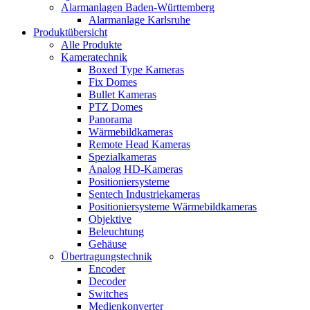
Alarmanlagen Baden-Württemberg
Alarmanlage Karlsruhe
Produktübersicht
Alle Produkte
Kameratechnik
Boxed Type Kameras
Fix Domes
Bullet Kameras
PTZ Domes
Panorama
Wärmebildkameras
Remote Head Kameras
Spezialkameras
Analog HD-Kameras
Positioniersysteme
Sentech Industriekameras
Positioniersysteme Wärmebildkameras
Objektive
Beleuchtung
Gehäuse
Übertragungstechnik
Encoder
Decoder
Switches
Medienkonverter