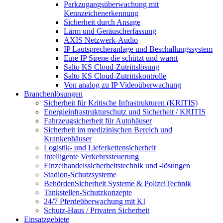
Parkzugangsüberwachung mit
Kennzeichenerkennung
Sicherheit durch Ansage
Lärm und Geräuscherfassung
AXIS Netzwerk-Audio
IP Lautsprecheranlage und Beschallungssystem
Eine IP Sirene die schützt und warnt
Salto KS Cloud-Zutrittslösung
Salto KS Cloud-Zutrittskontrolle
Von analog zu IP Videoüberwachung
Branchenlösungen
Sicherheit für Kritische Infrastrukturen (KRITIS)
Energieinfrastrukturschutz und Sicherheit / KRITIS
Fahrzeugsicherheit für Autohäuser
Sicherheit im medizinischen Bereich und
Krankenhäuser
Logistik- und Lieferkettensicherheit
Intelligente Verkehrssteuerung
Einzelhandelssicherheitstechnik und -lösungen
Stadion-Schutzsysteme
BehördenSicherheit Systeme & PolizeiTechnik
Tankstellen-Schutzkonzepte​
24/7 Pferdeüberwachung mit KI
Schutz-Haus / Privaten Sicherheit
Einsatzgebiete