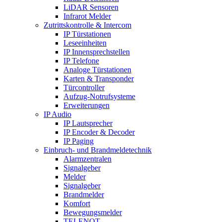
LiDAR Sensoren
Infrarot Melder
Zutrittskontrolle & Intercom
IP Türstationen
Leseeinheiten
IP Innensprechstellen
IP Telefone
Analoge Türstationen
Karten & Transponder
Türcontroller
Aufzug-Notrufsysteme
Erweiterungen
IP Audio
IP Lautsprecher
IP Encoder & Decoder
IP Paging
Einbruch- und Brandmeldetechnik
Alarmzentralen
Signalgeber
Melder
Signalgeber
Brandmelder
Komfort
Bewegungsmelder
TELENOT