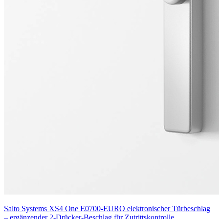
Salto Systems XS4 One E0700-EURO elektronischer Türbeschlag
– ergänzender 2-Drücker-Beschlag für Zutrittskontrolle