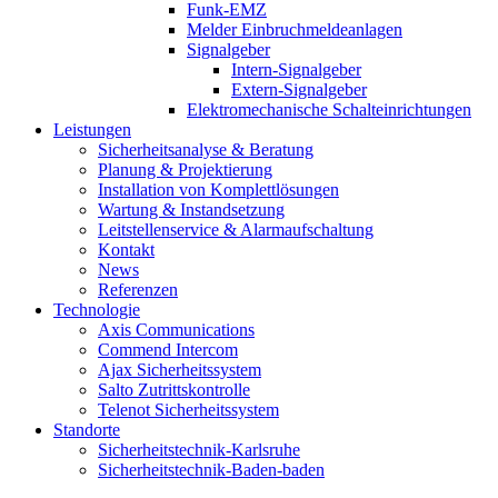
Funk-EMZ
Melder Einbruchmeldeanlagen
Signalgeber
Intern-Signalgeber
Extern-Signalgeber
Elektromechanische Schalteinrichtungen
Leistungen
Sicherheitsanalyse & Beratung
Planung & Projektierung​
Installation von Komplettlösungen
Wartung & Instandsetzung
Leitstellenservice & Alarmaufschaltung
Kontakt
News
Referenzen
Technologie
Axis Communications
Commend Intercom
Ajax Sicherheitssystem​
Salto Zutrittskontrolle
Telenot Sicherheitssystem
Standorte
Sicherheitstechnik-Karlsruhe
Sicherheitstechnik-Baden-baden