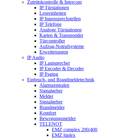
Zutrittskontrolle & Intercom
IP Türstationen
Leseeinheiten
IP Innensprechstellen
IP Telefone
Analoge Türstationen
Karten & Transponder
Türcontroller
Aufzug-Notrufsysteme
Erweiterungen
IP Audio
IP Lautsprecher
IP Encoder & Decoder
IP Paging
Einbruch- und Brandmeldetechnik
Alarmzentralen
Signalgeber
Melder
Signalgeber
Brandmelder
Komfort
Bewegungsmelder
TELENOT
EMZ complex 200/400
EMZ hiplex