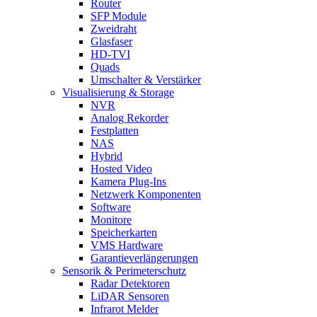
Router
SFP Module
Zweidraht
Glasfaser
HD-TVI
Quads
Umschalter & Verstärker
Visualisierung & Storage
NVR
Analog Rekorder
Festplatten
NAS
Hybrid
Hosted Video
Kamera Plug-Ins
Netzwerk Komponenten
Software
Monitore
Speicherkarten
VMS Hardware
Garantieverlängerungen
Sensorik & Perimeterschutz
Radar Detektoren
LiDAR Sensoren
Infrarot Melder