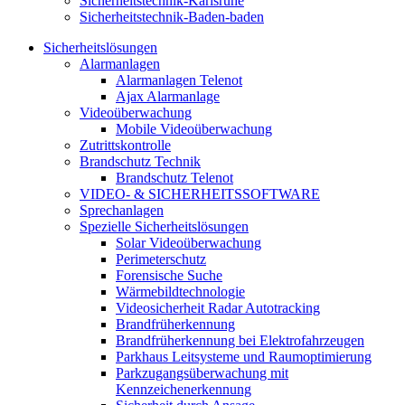
Sicherheitstechnik-Karlsruhe
Sicherheitstechnik-Baden-baden
Sicherheitslösungen
Alarmanlagen
Alarmanlagen Telenot
Ajax Alarmanlage
Videoüberwachung
Mobile Videoüberwachung
Zutrittskontrolle
Brandschutz Technik
Brandschutz Telenot
VIDEO- & SICHERHEITSSOFTWARE
Sprechanlagen
Spezielle Sicherheitslösungen
Solar Videoüberwachung
Perimeterschutz
Forensische Suche
Wärmebildtechnologie
Videosicherheit Radar Autotracking​
Brandfrüherkennung
Brandfrüherkennung bei Elektrofahrzeugen
Parkhaus Leitsysteme und Raumoptimierung
Parkzugangsüberwachung mit
Kennzeichenerkennung