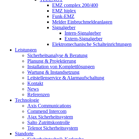
EMZ complex 200/400
EMZ hiplex
Funk-EMZ
Melder Einbruchmeldeanlagen
Signalgeber
Intern-Signalgeber
Extern-Signalgeber
Elektromechanische Schalteinrichtungen
Leistungen
Sicherheitsanalyse & Beratung
Planung & Projektierung​
Installation von Komplettlösungen
Wartung & Instandsetzung
Leitstellenservice & Alarmaufschaltung
Kontakt
News
Referenzen
Technologie
Axis Communications
Commend Intercom
Ajax Sicherheitssystem​
Salto Zutrittskontrolle
Telenot Sicherheitssystem
Standorte