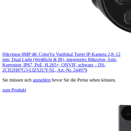
Hikvision 8MP 4K ColorVu Varifokal Turret IP-Kamera 2,8–12
mm, Dual Light (Weißlicht & IR), integriertes Mikrofon, Anti-
Korrosion, IP67, PoE, H.265+, ONVIF, schwarz – DS-
2CD2H87G3-LIZS2UY/SL, Art.-Nr. 244979
Sie müssen sich
anmelden
bevor Sie die Preise sehen können.
zum Produkt