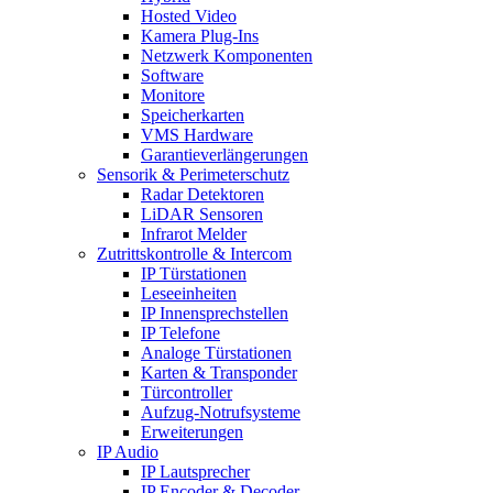
Hosted Video
Kamera Plug-Ins
Netzwerk Komponenten
Software
Monitore
Speicherkarten
VMS Hardware
Garantieverlängerungen
Sensorik & Perimeterschutz
Radar Detektoren
LiDAR Sensoren
Infrarot Melder
Zutrittskontrolle & Intercom
IP Türstationen
Leseeinheiten
IP Innensprechstellen
IP Telefone
Analoge Türstationen
Karten & Transponder
Türcontroller
Aufzug-Notrufsysteme
Erweiterungen
IP Audio
IP Lautsprecher
IP Encoder & Decoder