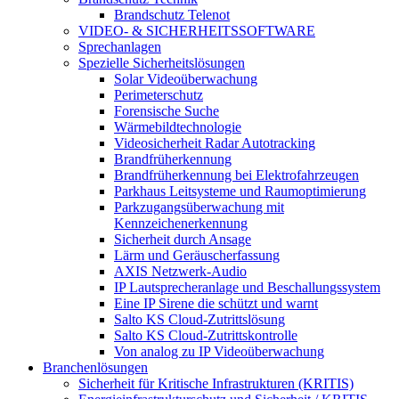
Brandschutz Telenot
VIDEO- & SICHERHEITSSOFTWARE
Sprechanlagen
Spezielle Sicherheitslösungen
Solar Videoüberwachung
Perimeterschutz
Forensische Suche
Wärmebildtechnologie
Videosicherheit Radar Autotracking​
Brandfrüherkennung
Brandfrüherkennung bei Elektrofahrzeugen
Parkhaus Leitsysteme und Raumoptimierung
Parkzugangsüberwachung mit
Kennzeichenerkennung
Sicherheit durch Ansage
Lärm und Geräuscherfassung
AXIS Netzwerk-Audio
IP Lautsprecheranlage und Beschallungssystem
Eine IP Sirene die schützt und warnt
Salto KS Cloud-Zutrittslösung
Salto KS Cloud-Zutrittskontrolle
Von analog zu IP Videoüberwachung
Branchenlösungen
Sicherheit für Kritische Infrastrukturen (KRITIS)