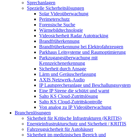
Sprechanlagen
Spezielle Sicherheitslösungen
Solar Videoüberwachung
Perimeterschutz
Forensische Suche
Wärmebildtechnologie
Videosicherheit Radar Autotracking​
Brandfrüherkennung
Brandfrüherkennung bei Elektrofahrzeugen
Parkhaus Leitsysteme und Raumoptimierung
Parkzugangsüberwachung mit
Kennzeichenerkennung
Sicherheit durch Ansage
Lärm und Geräuscherfassung
AXIS Netzwerk-Audio
IP Lautsprecheranlage und Beschallungssystem
Eine IP Sirene die schützt und warnt
Salto KS Cloud-Zutrittslösung
Salto KS Cloud-Zutrittskontrolle
Von analog zu IP Videoüberwachung
Branchenlösungen
Sicherheit für Kritische Infrastrukturen (KRITIS)
Energieinfrastrukturschutz und Sicherheit / KRITIS
Fahrzeugsicherheit für Autohäuser
Sicherheit im medizinischen Bereich und