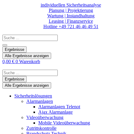
Zum
individuellen Sicherheitsanalyse
Inhalt
Planung | Projektierung
springen
Wartung | Instandhaltung
Leasing | Finanzservice
Hotline +49 721 46 46 49 51
Search
...
Ergebnisse
Alle Ergebnisse anzeigen
0,00
€
0
Warenkorb
Search
...
Ergebnisse
Alle Ergebnisse anzeigen
Sicherheitslösungen
Alarmanlagen
Alarmanlagen Telenot
Ajax Alarmanlage
Videoüberwachung
Mobile Videoüberwachung
Zutrittskontrolle
Brandschutz Technik