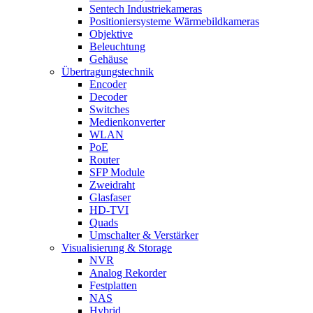
Sentech Industriekameras
Positioniersysteme Wärmebildkameras
Objektive
Beleuchtung
Gehäuse
Übertragungstechnik
Encoder
Decoder
Switches
Medienkonverter
WLAN
PoE
Router
SFP Module
Zweidraht
Glasfaser
HD-TVI
Quads
Umschalter & Verstärker
Visualisierung & Storage
NVR
Analog Rekorder
Festplatten
NAS
Hybrid