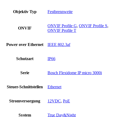
Objektiv Typ
Festbrennweite
ONVIF Profile G
,
ONVIF Profile S
,
ONVIF
ONVIF Profile T
Power over Ethernet
IEEE 802.3af
Schutzart
IP66
Serie
Bosch Flexidome IP micro 3000i
Steuer-Schnittstellen
Ethernet
Stromversorgung
12VDC
,
PoE
System
True Day&Night