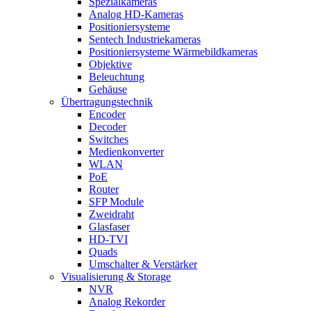
Spezialkameras
Analog HD-Kameras
Positioniersysteme
Sentech Industriekameras
Positioniersysteme Wärmebildkameras
Objektive
Beleuchtung
Gehäuse
Übertragungstechnik
Encoder
Decoder
Switches
Medienkonverter
WLAN
PoE
Router
SFP Module
Zweidraht
Glasfaser
HD-TVI
Quads
Umschalter & Verstärker
Visualisierung & Storage
NVR
Analog Rekorder