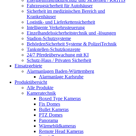
Energieinfrastrukturschutz und Sicherheit / KRITIS
Fahrzeugsicherheit für Autohäuser
Sicherheit im medizinischen Bereich und
Krankenhäuser
Logistik- und Lieferkettensicherheit
Intelligente Verkehrssteuerung
Einzelhandelssicherheitstechnik und -lösungen
Stadion-Schutzsysteme
BehördenSicherheit Systeme & PolizeiTechnik
Tankstellen-Schutzkonzepte​
24/7 Pferdeüberwachung mit KI
Schutz-Haus / Privaten Sicherheit
Einsatzgebiete
Alarmanlagen Baden-Württemberg
Alarmanlage Karlsruhe
Produktübersicht
Alle Produkte
Kameratechnik
Boxed Type Kameras
Fix Domes
Bullet Kameras
PTZ Domes
Panorama
Wärmebildkameras
Remote Head Kameras