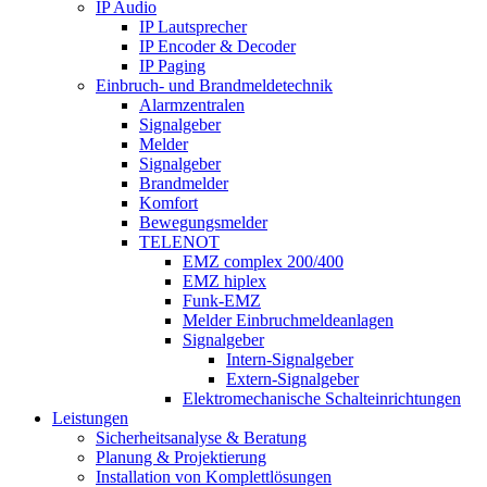
IP Audio
IP Lautsprecher
IP Encoder & Decoder
IP Paging
Einbruch- und Brandmeldetechnik
Alarmzentralen
Signalgeber
Melder
Signalgeber
Brandmelder
Komfort
Bewegungsmelder
TELENOT
EMZ complex 200/400
EMZ hiplex
Funk-EMZ
Melder Einbruchmeldeanlagen
Signalgeber
Intern-Signalgeber
Extern-Signalgeber
Elektromechanische Schalteinrichtungen
Leistungen
Sicherheitsanalyse & Beratung
Planung & Projektierung​
Installation von Komplettlösungen