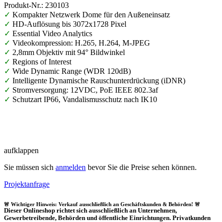
Produkt-Nr.: 230103
✓
Kompakter Netzwerk Dome für den Außeneinsatz
✓
HD-Auflösung bis 3072x1728 Pixel
✓
Essential Video Analytics
✓
Videokompression: H.265, H.264, M-JPEG
✓
2,8mm Objektiv mit 94° Bildwinkel
✓
Regions of Interest
✓
Wide Dynamic Range (WDR 120dB)
✓
Intelligente Dynamische Rauschunterdrückung (iDNR)
✓
Stromversorgung: 12VDC, PoE IEEE 802.3af
✓
Schutzart IP66, Vandalismusschutz nach IK10
aufklappen
Sie müssen sich
anmelden
bevor Sie die Preise sehen können.
Projektanfrage
🚨 Wichtiger Hinweis: Verkauf ausschließlich an Geschäftskunden & Behörden! 🚨
Dieser Onlineshop richtet sich
ausschließlich
an Unternehmen,
Gewerbetreibende, Behörden und öffentliche Einrichtungen.
Privatkunden