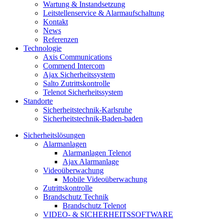
Wartung & Instandsetzung
Leitstellenservice & Alarmaufschaltung
Kontakt
News
Referenzen
Technologie
Axis Communications
Commend Intercom
Ajax Sicherheitssystem​
Salto Zutrittskontrolle
Telenot Sicherheitssystem
Standorte
Sicherheitstechnik-Karlsruhe
Sicherheitstechnik-Baden-baden
Sicherheitslösungen
Alarmanlagen
Alarmanlagen Telenot
Ajax Alarmanlage
Videoüberwachung
Mobile Videoüberwachung
Zutrittskontrolle
Brandschutz Technik
Brandschutz Telenot
VIDEO- & SICHERHEITSSOFTWARE