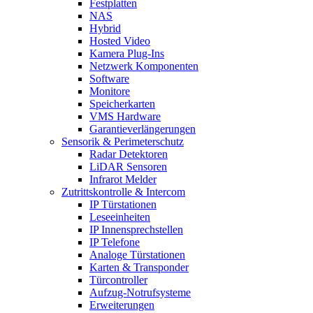
Festplatten
NAS
Hybrid
Hosted Video
Kamera Plug-Ins
Netzwerk Komponenten
Software
Monitore
Speicherkarten
VMS Hardware
Garantieverlängerungen
Sensorik & Perimeterschutz
Radar Detektoren
LiDAR Sensoren
Infrarot Melder
Zutrittskontrolle & Intercom
IP Türstationen
Leseeinheiten
IP Innensprechstellen
IP Telefone
Analoge Türstationen
Karten & Transponder
Türcontroller
Aufzug-Notrufsysteme
Erweiterungen