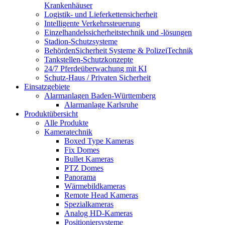
Krankenhäuser
Logistik- und Lieferkettensicherheit
Intelligente Verkehrssteuerung
Einzelhandelssicherheitstechnik und -lösungen
Stadion-Schutzsysteme
BehördenSicherheit Systeme & PolizeiTechnik
Tankstellen-Schutzkonzepte​
24/7 Pferdeüberwachung mit KI
Schutz-Haus / Privaten Sicherheit
Einsatzgebiete
Alarmanlagen Baden-Württemberg
Alarmanlage Karlsruhe
Produktübersicht
Alle Produkte
Kameratechnik
Boxed Type Kameras
Fix Domes
Bullet Kameras
PTZ Domes
Panorama
Wärmebildkameras
Remote Head Kameras
Spezialkameras
Analog HD-Kameras
Positioniersysteme