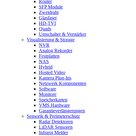
Router
SFP Module
Zweidraht
Glasfaser
HD-TVI
Quads
Umschalter & Verstärker
Visualisierung & Storage
NVR
Analog Rekorder
Festplatten
NAS
Hybrid
Hosted Video
Kamera Plug-Ins
Netzwerk Komponenten
Software
Monitore
Speicherkarten
VMS Hardware
Garantieverlängerungen
Sensorik & Perimeterschutz
Radar Detektoren
LiDAR Sensoren
Infrarot Melder