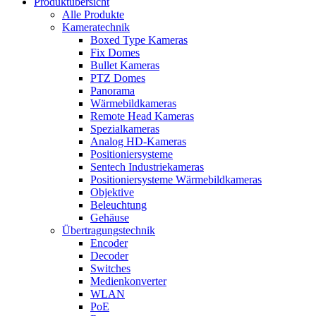
Produktübersicht
Alle Produkte
Kameratechnik
Boxed Type Kameras
Fix Domes
Bullet Kameras
PTZ Domes
Panorama
Wärmebildkameras
Remote Head Kameras
Spezialkameras
Analog HD-Kameras
Positioniersysteme
Sentech Industriekameras
Positioniersysteme Wärmebildkameras
Objektive
Beleuchtung
Gehäuse
Übertragungstechnik
Encoder
Decoder
Switches
Medienkonverter
WLAN
PoE