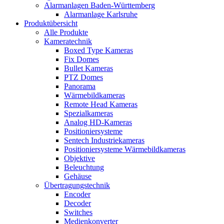
Alarmanlagen Baden-Württemberg
Alarmanlage Karlsruhe
Produktübersicht
Alle Produkte
Kameratechnik
Boxed Type Kameras
Fix Domes
Bullet Kameras
PTZ Domes
Panorama
Wärmebildkameras
Remote Head Kameras
Spezialkameras
Analog HD-Kameras
Positioniersysteme
Sentech Industriekameras
Positioniersysteme Wärmebildkameras
Objektive
Beleuchtung
Gehäuse
Übertragungstechnik
Encoder
Decoder
Switches
Medienkonverter