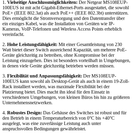
1.
Vielseitige Anschlussmöglichkeiten:
Der Netgear MS108EUP-
100EUS ist mit acht Gigabit-Ethernet-Ports ausgestattet, die sowohl
PoE+ (IEEE 802.3at) als auch PoE++ (IEEE 802.3bt) unterstützen.
Dies ermöglicht die Stromversorgung und den Datentransfer über
ein einziges Kabel, was die Installation von Geräten wie IP-
Kameras, VoIP-Telefonen und Wireless Access Points erheblich
vereinfacht.
2.
Hohe Leistungsfähigkeit:
Mit einer Gesamtleistung von 230
Watt bietet dieser Switch ausreichend Kapazität, um mehrere PoE-
Geräte gleichzeitig zu betreiben, ohne Kompromisse bei der
Leistung einzugehen. Dies ist besonders vorteilhaft in Umgebungen,
in denen viele Geräte gleichzeitig betrieben werden müssen.
3.
Flexibilität und Anpassungsfähigkeit:
Der MS108EUP-
100EUS kann sowohl als Desktop-Gerät als auch in einem 19-Zoll-
Rack installiert werden, was maximale Flexibilität bei der
Platzierung bietet. Dies macht ihn ideal für den Einsatz in
verschiedenen Umgebungen, von kleinen Büros bis hin zu größeren
Unternehmensnetzwerken.
4.
Robustes Design:
Das Gehäuse des Switches ist robust und für
den Betrieb in einem Temperaturbereich von 0°C bis +40°C
ausgelegt, was eine zuverlässige Leistung auch unter
anspruchsvollen Bedingungen gewährleistet.