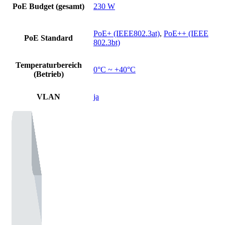
PoE Budget (gesamt)
230 W
PoE+ (IEEE802.3at)
,
PoE++ (IEEE
PoE Standard
802.3bt)
Temperaturbereich
0°C ~ +40°C
(Betrieb)
VLAN
ja