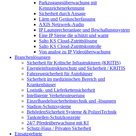
Parkzugangsüberwachung mit
Kennzeichenerkennung
Sicherheit durch Ansage
Lärm und Geräuscherfassung
AXIS Netzwerk-Audio
IP Lautsprecheranlage und Beschallungssystem
Eine IP Sirene die schützt und warnt
Salto KS Cloud-Zutrittslösung
Salto KS Cloud-Zutrittskontrolle
Von analog zu IP Videoüberwachung
Branchenlösungen
Sicherheit für Kritische Infrastrukturen (KRITIS)
Energieinfrastrukturschutz und Sicherheit / KRITIS
Fahrzeugsicherheit für Autohäuser
Sicherheit im medizinischen Bereich und
Krankenhäuser
Logistik- und Lieferkettensicherheit
Intelligente Verkehrssteuerung
Einzelhandelssicherheitstechnik und -lösungen
Stadion-Schutzsysteme
BehördenSicherheit Systeme & PolizeiTechnik
Tankstellen-Schutzkonzepte​
24/7 Pferdeüberwachung mit KI
Schutz-Haus / Privaten Sicherheit
Einsatzgebiete