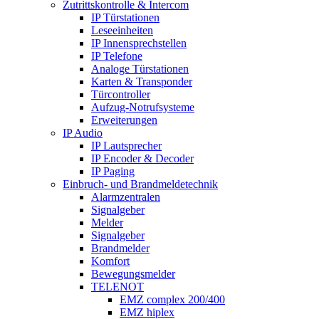
Zutrittskontrolle & Intercom
IP Türstationen
Leseeinheiten
IP Innensprechstellen
IP Telefone
Analoge Türstationen
Karten & Transponder
Türcontroller
Aufzug-Notrufsysteme
Erweiterungen
IP Audio
IP Lautsprecher
IP Encoder & Decoder
IP Paging
Einbruch- und Brandmeldetechnik
Alarmzentralen
Signalgeber
Melder
Signalgeber
Brandmelder
Komfort
Bewegungsmelder
TELENOT
EMZ complex 200/400
EMZ hiplex