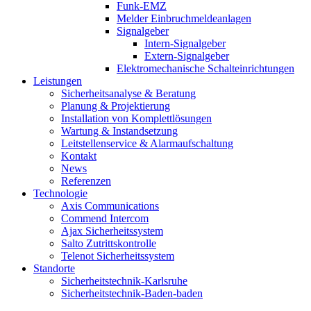
Funk-EMZ
Melder Einbruchmeldeanlagen
Signalgeber
Intern-Signalgeber
Extern-Signalgeber
Elektromechanische Schalteinrichtungen
Leistungen
Sicherheitsanalyse & Beratung
Planung & Projektierung​
Installation von Komplettlösungen
Wartung & Instandsetzung
Leitstellenservice & Alarmaufschaltung
Kontakt
News
Referenzen
Technologie
Axis Communications
Commend Intercom
Ajax Sicherheitssystem​
Salto Zutrittskontrolle
Telenot Sicherheitssystem
Standorte
Sicherheitstechnik-Karlsruhe
Sicherheitstechnik-Baden-baden