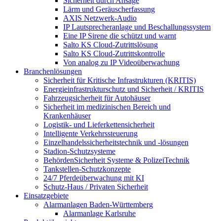
Sicherheit durch Ansage
Lärm und Geräuscherfassung
AXIS Netzwerk-Audio
IP Lautsprecheranlage und Beschallungssystem
Eine IP Sirene die schützt und warnt
Salto KS Cloud-Zutrittslösung
Salto KS Cloud-Zutrittskontrolle
Von analog zu IP Videoüberwachung
Branchenlösungen
Sicherheit für Kritische Infrastrukturen (KRITIS)
Energieinfrastrukturschutz und Sicherheit / KRITIS
Fahrzeugsicherheit für Autohäuser
Sicherheit im medizinischen Bereich und
Krankenhäuser
Logistik- und Lieferkettensicherheit
Intelligente Verkehrssteuerung
Einzelhandelssicherheitstechnik und -lösungen
Stadion-Schutzsysteme
BehördenSicherheit Systeme & PolizeiTechnik
Tankstellen-Schutzkonzepte​
24/7 Pferdeüberwachung mit KI
Schutz-Haus / Privaten Sicherheit
Einsatzgebiete
Alarmanlagen Baden-Württemberg
Alarmanlage Karlsruhe