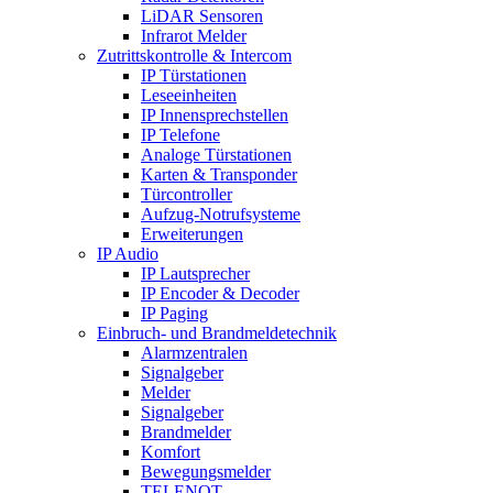
LiDAR Sensoren
Infrarot Melder
Zutrittskontrolle & Intercom
IP Türstationen
Leseeinheiten
IP Innensprechstellen
IP Telefone
Analoge Türstationen
Karten & Transponder
Türcontroller
Aufzug-Notrufsysteme
Erweiterungen
IP Audio
IP Lautsprecher
IP Encoder & Decoder
IP Paging
Einbruch- und Brandmeldetechnik
Alarmzentralen
Signalgeber
Melder
Signalgeber
Brandmelder
Komfort
Bewegungsmelder
TELENOT