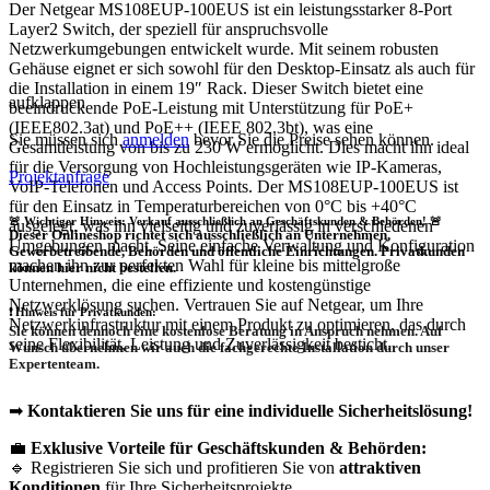
Der Netgear MS108EUP-100EUS ist ein leistungsstarker 8-Port
Layer2 Switch, der speziell für anspruchsvolle
Netzwerkumgebungen entwickelt wurde. Mit seinem robusten
Gehäuse eignet er sich sowohl für den Desktop-Einsatz als auch für
die Installation in einem 19″ Rack. Dieser Switch bietet eine
aufklappen
beeindruckende PoE-Leistung mit Unterstützung für PoE+
(IEEE802.3at) und PoE++ (IEEE 802.3bt), was eine
Sie müssen sich
anmelden
bevor Sie die Preise sehen können.
Gesamtleistung von bis zu 230 W ermöglicht. Dies macht ihn ideal
für die Versorgung von Hochleistungsgeräten wie IP-Kameras,
Projektanfrage
VoIP-Telefonen und Access Points. Der MS108EUP-100EUS ist
für den Einsatz in Temperaturbereichen von 0°C bis +40°C
🚨 Wichtiger Hinweis: Verkauf ausschließlich an Geschäftskunden & Behörden! 🚨
ausgelegt, was ihn vielseitig und zuverlässig in verschiedenen
Dieser Onlineshop richtet sich
ausschließlich
an Unternehmen,
Umgebungen macht. Seine einfache Verwaltung und Konfiguration
Gewerbetreibende, Behörden und öffentliche Einrichtungen.
Privatkunden
machen ihn zur perfekten Wahl für kleine bis mittelgroße
können hier nicht bestellen.
Unternehmen, die eine effiziente und kostengünstige
Netzwerklösung suchen. Vertrauen Sie auf Netgear, um Ihre
❗
Hinweis für Privatkunden:
Netzwerkinfrastruktur mit einem Produkt zu optimieren, das durch
Sie können dennoch eine
kostenlose Beratung
in Anspruch nehmen. Auf
seine Flexibilität, Leistung und Zuverlässigkeit besticht.
Wunsch übernehmen wir auch die
fachgerechte Installation
durch unser
Expertenteam.
➡
Kontaktieren Sie uns für eine individuelle Sicherheitslösung!
💼
Exklusive Vorteile für Geschäftskunden & Behörden:
🔹 Registrieren Sie sich und profitieren Sie von
attraktiven
Konditionen
für Ihre Sicherheitsprojekte.