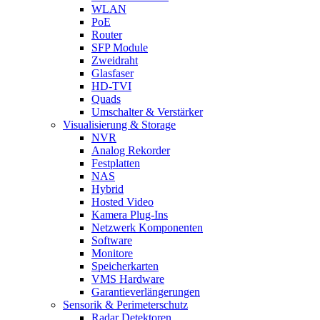
WLAN
PoE
Router
SFP Module
Zweidraht
Glasfaser
HD-TVI
Quads
Umschalter & Verstärker
Visualisierung & Storage
NVR
Analog Rekorder
Festplatten
NAS
Hybrid
Hosted Video
Kamera Plug-Ins
Netzwerk Komponenten
Software
Monitore
Speicherkarten
VMS Hardware
Garantieverlängerungen
Sensorik & Perimeterschutz
Radar Detektoren