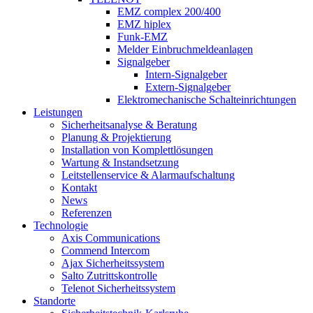
EMZ complex 200/400
EMZ hiplex
Funk-EMZ
Melder Einbruchmeldeanlagen
Signalgeber
Intern-Signalgeber
Extern-Signalgeber
Elektromechanische Schalteinrichtungen
Leistungen
Sicherheitsanalyse & Beratung
Planung & Projektierung​
Installation von Komplettlösungen
Wartung & Instandsetzung
Leitstellenservice & Alarmaufschaltung
Kontakt
News
Referenzen
Technologie
Axis Communications
Commend Intercom
Ajax Sicherheitssystem​
Salto Zutrittskontrolle
Telenot Sicherheitssystem
Standorte