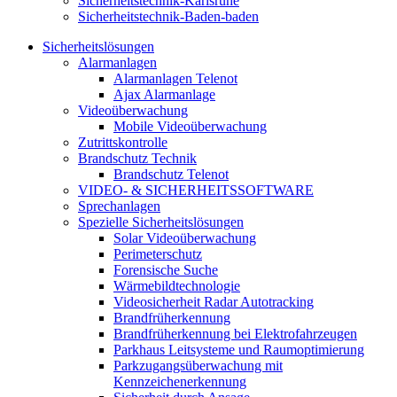
Sicherheitstechnik-Karlsruhe
Sicherheitstechnik-Baden-baden
Sicherheitslösungen
Alarmanlagen
Alarmanlagen Telenot
Ajax Alarmanlage
Videoüberwachung
Mobile Videoüberwachung
Zutrittskontrolle
Brandschutz Technik
Brandschutz Telenot
VIDEO- & SICHERHEITSSOFTWARE
Sprechanlagen
Spezielle Sicherheitslösungen
Solar Videoüberwachung
Perimeterschutz
Forensische Suche
Wärmebildtechnologie
Videosicherheit Radar Autotracking​
Brandfrüherkennung
Brandfrüherkennung bei Elektrofahrzeugen
Parkhaus Leitsysteme und Raumoptimierung
Parkzugangsüberwachung mit
Kennzeichenerkennung