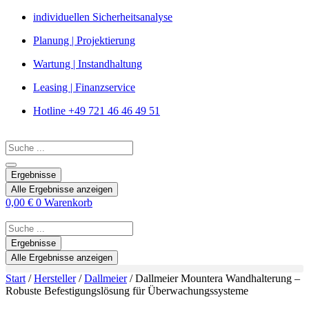
Zum
individuellen Sicherheitsanalyse
Inhalt
Planung | Projektierung
springen
Wartung | Instandhaltung
Leasing | Finanzservice
Hotline +49 721 46 46 49 51
Search
...
Ergebnisse
Alle Ergebnisse anzeigen
0,00
€
0
Warenkorb
Search
...
Ergebnisse
Alle Ergebnisse anzeigen
Start
/
Hersteller
/
Dallmeier
/ Dallmeier Mountera Wandhalterung –
Robuste Befestigungslösung für Überwachungssysteme