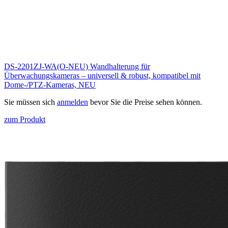
DS-2201ZJ-WA(O-NEU) Wandhalterung für
Überwachungskameras – universell & robust, kompatibel mit
Dome-/PTZ-Kameras, NEU
Sie müssen sich
anmelden
bevor Sie die Preise sehen können.
zum Produkt