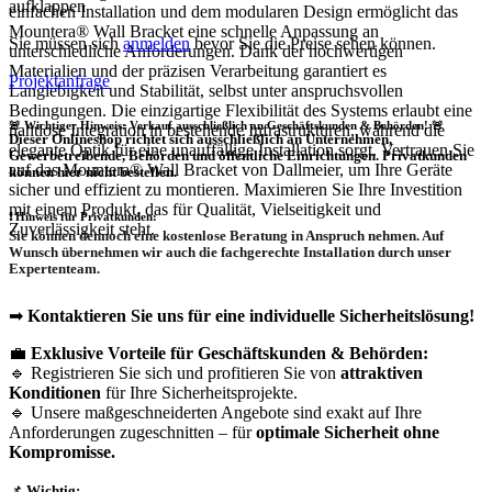
aufklappen
einfachen Installation und dem modularen Design ermöglicht das
Mountera® Wall Bracket eine schnelle Anpassung an
Sie müssen sich
anmelden
bevor Sie die Preise sehen können.
unterschiedliche Anforderungen. Dank der hochwertigen
Materialien und der präzisen Verarbeitung garantiert es
Projektanfrage
Langlebigkeit und Stabilität, selbst unter anspruchsvollen
Bedingungen. Die einzigartige Flexibilität des Systems erlaubt eine
🚨 Wichtiger Hinweis: Verkauf ausschließlich an Geschäftskunden & Behörden! 🚨
nahtlose Integration in bestehende Infrastrukturen, während die
Dieser Onlineshop richtet sich
ausschließlich
an Unternehmen,
elegante Optik für eine unauffällige Installation sorgt. Vertrauen Sie
Gewerbetreibende, Behörden und öffentliche Einrichtungen.
Privatkunden
auf das Mountera® Wall Bracket von Dallmeier, um Ihre Geräte
können hier nicht bestellen.
sicher und effizient zu montieren. Maximieren Sie Ihre Investition
mit einem Produkt, das für Qualität, Vielseitigkeit und
❗
Hinweis für Privatkunden:
Zuverlässigkeit steht.
Sie können dennoch eine
kostenlose Beratung
in Anspruch nehmen. Auf
Wunsch übernehmen wir auch die
fachgerechte Installation
durch unser
Expertenteam.
➡
Kontaktieren Sie uns für eine individuelle Sicherheitslösung!
💼
Exklusive Vorteile für Geschäftskunden & Behörden:
🔹 Registrieren Sie sich und profitieren Sie von
attraktiven
Konditionen
für Ihre Sicherheitsprojekte.
🔹 Unsere maßgeschneiderten Angebote sind exakt auf Ihre
Anforderungen zugeschnitten – für
optimale Sicherheit ohne
Kompromisse.
📌
Wichtig: