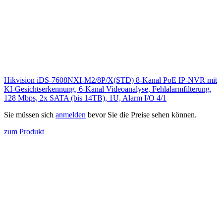
Hikvision iDS-7608NXI-M2/8P/X(STD) 8-Kanal PoE IP-NVR mit
KI-Gesichtserkennung, 6-Kanal Videoanalyse, Fehlalarmfilterung,
128 Mbps, 2x SATA (bis 14TB), 1U, Alarm I/O 4/1
Sie müssen sich
anmelden
bevor Sie die Preise sehen können.
zum Produkt