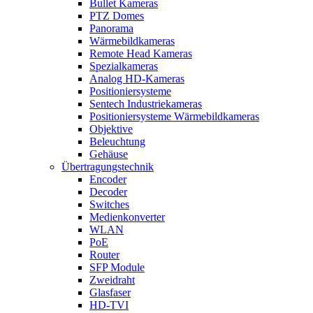
Bullet Kameras
PTZ Domes
Panorama
Wärmebildkameras
Remote Head Kameras
Spezialkameras
Analog HD-Kameras
Positioniersysteme
Sentech Industriekameras
Positioniersysteme Wärmebildkameras
Objektive
Beleuchtung
Gehäuse
Übertragungstechnik
Encoder
Decoder
Switches
Medienkonverter
WLAN
PoE
Router
SFP Module
Zweidraht
Glasfaser
HD-TVI