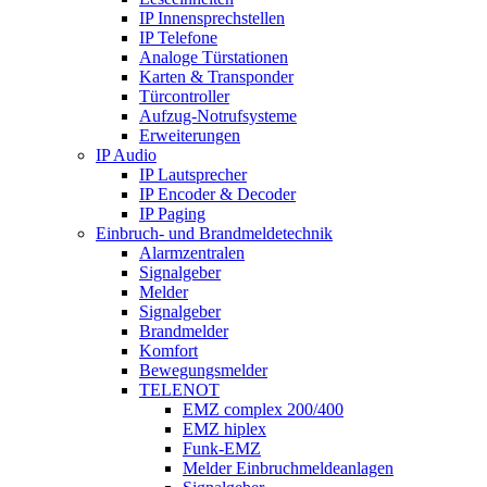
IP Innensprechstellen
IP Telefone
Analoge Türstationen
Karten & Transponder
Türcontroller
Aufzug-Notrufsysteme
Erweiterungen
IP Audio
IP Lautsprecher
IP Encoder & Decoder
IP Paging
Einbruch- und Brandmeldetechnik
Alarmzentralen
Signalgeber
Melder
Signalgeber
Brandmelder
Komfort
Bewegungsmelder
TELENOT
EMZ complex 200/400
EMZ hiplex
Funk-EMZ
Melder Einbruchmeldeanlagen