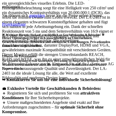
ein unvergleichliches visuelles Erlebnis. Die LED-
aufklappen
Hintergrundbeleuchtung sorgt für eine Helligkeit von 250 cd/m² und
ein dynamisches Kontrastverhältnis von 20.000.000:1 (DCR), das
Sie müssen sich
anmelden
bevor Sie die Preise sehen können.
selbst die feinsten Details zum Leben erweckt. Der LA-2403 ist in
einem eleganten schwarzen Kunststoffgehäuse gehalten und fügt
Projektanfrage
sich nahtlos in jede Arbeitsumgebung ein. Dank der schnellen
Reaktionszeit von 5 ms und dem Seitenverhältnis von 16:9 eignet er
🚨 Wichtiger Hinweis: Verkauf ausschließlich an Geschäftskunden & Behörden! 🚨
sich ideal für Multimedia-Anwendungen, Büroarbeiten und
Dieser Onlineshop richtet sich
ausschließlich
an Unternehmen,
anspruchsvolle Grafikprojekte. Die vielseitigen
Gewerbetreibende, Behörden und öffentliche Einrichtungen.
Privatkunden
Anschlussmöglichkeiten, darunter DisplayPort, HDMI und VGA,
können hier nicht bestellen.
gewährleisten maximale Kompatibilität mit verschiedenen Geräten.
Dieser Monitor erfüllt die strengen Umweltstandards REACH,
❗
Hinweis für Privatkunden:
RoHS und WEEE, was ihn zu einer umweltfreundlichen Wahl für
Sie können dennoch eine
kostenlose Beratung
in Anspruch nehmen. Auf
Ihr Büro oder Zuhause macht. Vertrauen Sie auf die L-Serie von AG
Wunsch übernehmen wir auch die
fachgerechte Installation
durch unser
Neovo für herausragende Qualität und Zuverlässigkeit. Der LA-
Expertenteam.
2403 ist die ideale Lösung für alle, die Wert auf exzellente
Bildqualität und modernes Design legen.
➡
Kontaktieren Sie uns für eine individuelle Sicherheitslösung!
💼
Exklusive Vorteile für Geschäftskunden & Behörden:
🔹 Registrieren Sie sich und profitieren Sie von
attraktiven
Konditionen
für Ihre Sicherheitsprojekte.
🔹 Unsere maßgeschneiderten Angebote sind exakt auf Ihre
Anforderungen zugeschnitten – für
optimale Sicherheit ohne
Kompromisse.