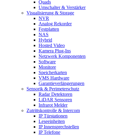
Quads
Umschalter & Verstärker
Visualisierung & Storage
NVR
Analog Rekorder
Festplatten
NAS
Hybrid
Hosted Video
Kamera Plug-Ins
Netzwerk Komponenten
Software
Monitore
Speicherkarten
VMS Hardware
Garantieverlängerungen
Sensorik & Perimeterschutz
Radar Detektoren
LiDAR Sensoren
Infrarot Melder
Zutrittskontrolle & Intercom
IP Türstationen
Leseeinheiten
IP Innensprechstellen
IP Telefone