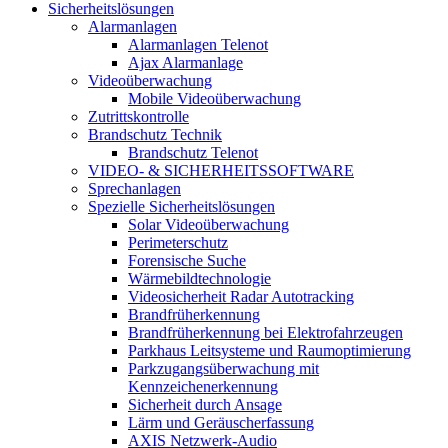
Sicherheitslösungen
Alarmanlagen
Alarmanlagen Telenot
Ajax Alarmanlage
Videoüberwachung
Mobile Videoüberwachung
Zutrittskontrolle
Brandschutz Technik
Brandschutz Telenot
VIDEO- & SICHERHEITSSOFTWARE
Sprechanlagen
Spezielle Sicherheitslösungen
Solar Videoüberwachung
Perimeterschutz
Forensische Suche
Wärmebildtechnologie
Videosicherheit Radar Autotracking​
Brandfrüherkennung
Brandfrüherkennung bei Elektrofahrzeugen
Parkhaus Leitsysteme und Raumoptimierung
Parkzugangsüberwachung mit
Kennzeichenerkennung
Sicherheit durch Ansage
Lärm und Geräuscherfassung
AXIS Netzwerk-Audio