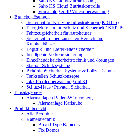
Salto KS Cloud-Zutrittslösung
Salto KS Cloud-Zutrittskontrolle
Von analog zu IP Videoüberwachung
Branchenlösungen
Sicherheit für Kritische Infrastrukturen (KRITIS)
Energieinfrastrukturschutz und Sicherheit / KRITIS
Fahrzeugsicherheit für Autohäuser
Sicherheit im medizinischen Bereich und
Krankenhäuser
Logistik- und Lieferkettensicherheit
Intelligente Verkehrssteuerung
Einzelhandelssicherheitstechnik und -lösungen
Stadion-Schutzsysteme
BehördenSicherheit Systeme & PolizeiTechnik
Tankstellen-Schutzkonzepte​
24/7 Pferdeüberwachung mit KI
Schutz-Haus / Privaten Sicherheit
Einsatzgebiete
Alarmanlagen Baden-Württemberg
Alarmanlage Karlsruhe
Produktübersicht
Alle Produkte
Kameratechnik
Boxed Type Kameras
Fix Domes