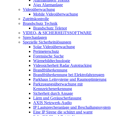
Alarmanlagen Telenot
Ajax Alarmanlage
Videoüberwachung
Mobile Videoüberwachung
Zutrittskontrolle
Brandschutz Technik
Brandschutz Telenot
VIDEO- & SICHERHEITSSOFTWARE
Sprechanlagen
Spezielle Sicherheitslösungen
Solar Videoüberwachung
Perimeterschutz
Forensische Suche
Wärmebildtechnologie
Videosicherheit Radar Autotracking​
Brandfrüherkennung
Brandfrüherkennung bei Elektrofahrzeugen
Parkhaus Leitsysteme und Raumoptimierung
Parkzugangsüberwachung mit
Kennzeichenerkennung
Sicherheit durch Ansage
Lärm und Geräuscherfassung
AXIS Netzwerk-Audio
IP Lautsprecheranlage und Beschallungssystem
Eine IP Sirene die schützt und warnt