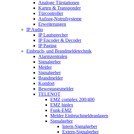
Analoge Türstationen
Karten & Transponder
Türcontroller
Aufzug-Notrufsysteme
Erweiterungen
IP Audio
IP Lautsprecher
IP Encoder & Decoder
IP Paging
Einbruch- und Brandmeldetechnik
Alarmzentralen
Signalgeber
Melder
Signalgeber
Brandmelder
Komfort
Bewegungsmelder
TELENOT
EMZ complex 200/400
EMZ hiplex
Funk-EMZ
Melder Einbruchmeldeanlagen
Signalgeber
Intern-Signalgeber
Extern-Signalgeber