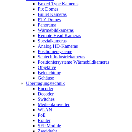
Boxed Type Kameras
Fix Domes
Bullet Kameras
PTZ Domes
Panorama
Wärmebildkameras
Remote Head Kameras
Spezialkameras
Analog HD-Kameras
Positioniersysteme
Sentech Industriekameras
Positioniersysteme Wärmebildkameras
Objektive
Beleuchtung
Gehäuse
Übertragungstechnik
Encoder
Decoder
Switches
Medienkonverter
WLAN
PoE
Router
SFP Module
Zweidraht