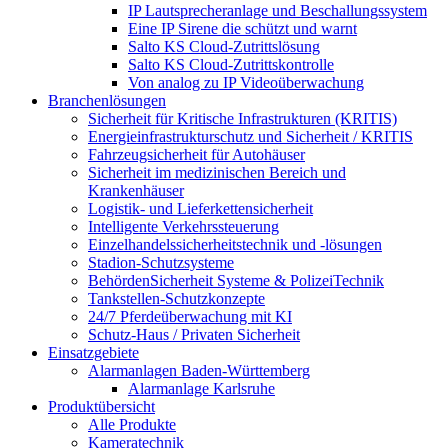
IP Lautsprecheranlage und Beschallungssystem
Eine IP Sirene die schützt und warnt
Salto KS Cloud-Zutrittslösung
Salto KS Cloud-Zutrittskontrolle
Von analog zu IP Videoüberwachung
Branchenlösungen
Sicherheit für Kritische Infrastrukturen (KRITIS)
Energieinfrastrukturschutz und Sicherheit / KRITIS
Fahrzeugsicherheit für Autohäuser
Sicherheit im medizinischen Bereich und
Krankenhäuser
Logistik- und Lieferkettensicherheit
Intelligente Verkehrssteuerung
Einzelhandelssicherheitstechnik und -lösungen
Stadion-Schutzsysteme
BehördenSicherheit Systeme & PolizeiTechnik
Tankstellen-Schutzkonzepte​
24/7 Pferdeüberwachung mit KI
Schutz-Haus / Privaten Sicherheit
Einsatzgebiete
Alarmanlagen Baden-Württemberg
Alarmanlage Karlsruhe
Produktübersicht
Alle Produkte
Kameratechnik