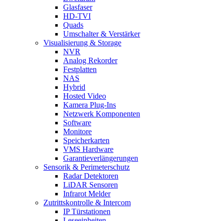
Glasfaser
HD-TVI
Quads
Umschalter & Verstärker
Visualisierung & Storage
NVR
Analog Rekorder
Festplatten
NAS
Hybrid
Hosted Video
Kamera Plug-Ins
Netzwerk Komponenten
Software
Monitore
Speicherkarten
VMS Hardware
Garantieverlängerungen
Sensorik & Perimeterschutz
Radar Detektoren
LiDAR Sensoren
Infrarot Melder
Zutrittskontrolle & Intercom
IP Türstationen
Leseeinheiten