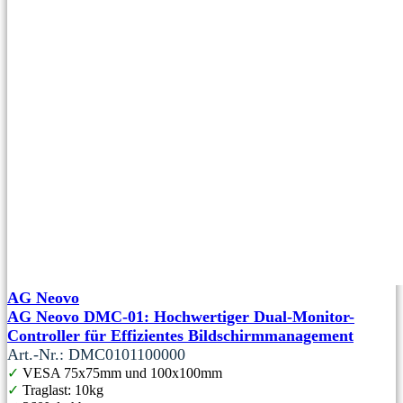
AG Neovo
AG Neovo DMC-01: Hochwertiger Dual-Monitor-
Controller für Effizientes Bildschirmmanagement
Art.-Nr.: DMC0101100000
✓
VESA 75x75mm und 100x100mm
✓
Traglast: 10kg