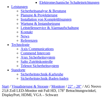
Elektromechanische Schalteinrichtungen
Leistungen
Sicherheitsanalyse & Beratung
Planung & Projektierung​
Installation von Komplettlösungen
Wartung & Instandsetzung
Leitstellenservice & Alarmaufschaltung
Kontakt
News
Referenzen
Technologie
Axis Communications
Commend Intercom
Ajax Sicherheitssystem​
Salto Zutrittskontrolle
Telenot Sicherheitssystem
Standorte
Sicherheitstechnik-Karlsruhe
Sicherheitstechnik-Baden-baden
Start
/
Visualisierung & Storage
/
Monitore
/
22" - 28"
/ AG Neovo
23,8 Zoll LED-Monitor mit Full HD, 178° Betrachtungswinkel,
DisplayPort, HDMI, VGA – Schwarz