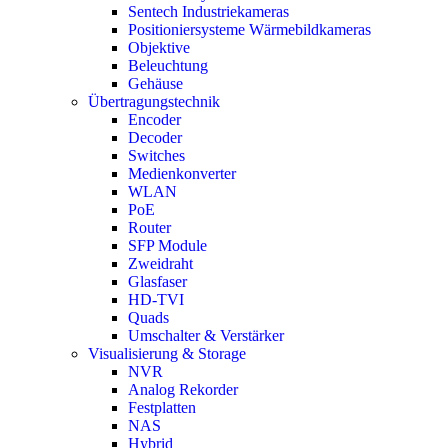
Sentech Industriekameras
Positioniersysteme Wärmebildkameras
Objektive
Beleuchtung
Gehäuse
Übertragungstechnik
Encoder
Decoder
Switches
Medienkonverter
WLAN
PoE
Router
SFP Module
Zweidraht
Glasfaser
HD-TVI
Quads
Umschalter & Verstärker
Visualisierung & Storage
NVR
Analog Rekorder
Festplatten
NAS
Hybrid