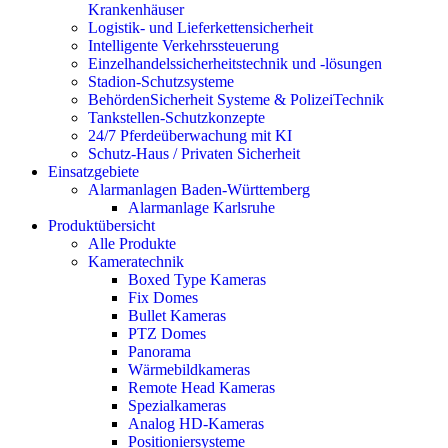
Krankenhäuser
Logistik- und Lieferkettensicherheit
Intelligente Verkehrssteuerung
Einzelhandelssicherheitstechnik und -lösungen
Stadion-Schutzsysteme
BehördenSicherheit Systeme & PolizeiTechnik
Tankstellen-Schutzkonzepte​
24/7 Pferdeüberwachung mit KI
Schutz-Haus / Privaten Sicherheit
Einsatzgebiete
Alarmanlagen Baden-Württemberg
Alarmanlage Karlsruhe
Produktübersicht
Alle Produkte
Kameratechnik
Boxed Type Kameras
Fix Domes
Bullet Kameras
PTZ Domes
Panorama
Wärmebildkameras
Remote Head Kameras
Spezialkameras
Analog HD-Kameras
Positioniersysteme