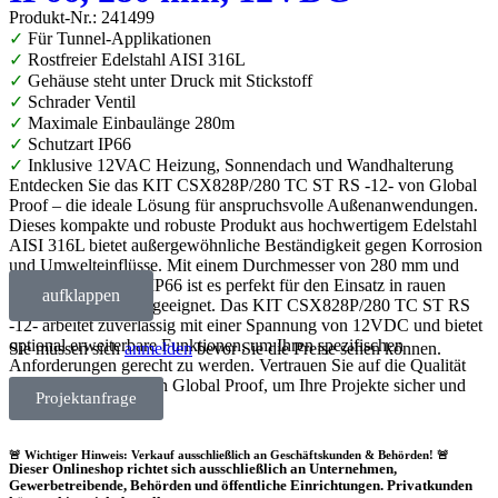
Produkt-Nr.: 241499
✓
Für Tunnel-Applikationen
✓
Rostfreier Edelstahl AISI 316L
✓
Gehäuse steht unter Druck mit Stickstoff
✓
Schrader Ventil
✓
Maximale Einbaulänge 280m
✓
Schutzart IP66
✓
Inklusive 12VAC Heizung, Sonnendach und Wandhalterung
Entdecken Sie das KIT CSX828P/280 TC ST RS -12- von Global
Proof – die ideale Lösung für anspruchsvolle Außenanwendungen.
Dieses kompakte und robuste Produkt aus hochwertigem Edelstahl
AISI 316L bietet außergewöhnliche Beständigkeit gegen Korrosion
und Umwelteinflüsse. Mit einem Durchmesser von 280 mm und
einer Schutzart von IP66 ist es perfekt für den Einsatz in rauen
aufklappen
Außenbedingungen geeignet. Das KIT CSX828P/280 TC ST RS
-12- arbeitet zuverlässig mit einer Spannung von 12VDC und bietet
optional erweiterbare Funktionen, um Ihren spezifischen
Sie müssen sich
anmelden
bevor Sie die Preise sehen können.
Anforderungen gerecht zu werden. Vertrauen Sie auf die Qualität
und Langlebigkeit von Global Proof, um Ihre Projekte sicher und
Projektanfrage
effizient zu gestalten.
🚨 Wichtiger Hinweis: Verkauf ausschließlich an Geschäftskunden & Behörden! 🚨
Dieser Onlineshop richtet sich
ausschließlich
an Unternehmen,
Gewerbetreibende, Behörden und öffentliche Einrichtungen.
Privatkunden