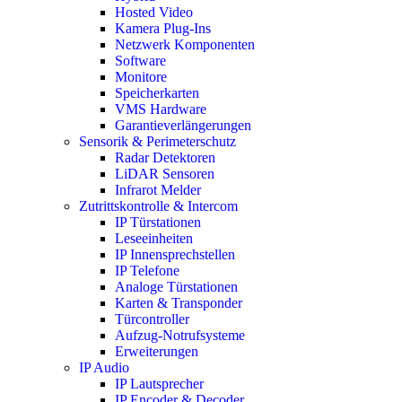
Hosted Video
Kamera Plug-Ins
Netzwerk Komponenten
Software
Monitore
Speicherkarten
VMS Hardware
Garantieverlängerungen
Sensorik & Perimeterschutz
Radar Detektoren
LiDAR Sensoren
Infrarot Melder
Zutrittskontrolle & Intercom
IP Türstationen
Leseeinheiten
IP Innensprechstellen
IP Telefone
Analoge Türstationen
Karten & Transponder
Türcontroller
Aufzug-Notrufsysteme
Erweiterungen
IP Audio
IP Lautsprecher
IP Encoder & Decoder