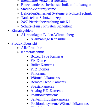
Intelligente Verkehrssteuerung
Einzelhandelssicherheitstechnik und -lösungen
Stadion-Schutzsysteme
BehördenSicherheit Systeme & PolizeiTechnik
Tankstellen-Schutzkonzepte​
24/7 Pferdeüberwachung mit KI
Schutz-Haus / Privaten Sicherheit
Einsatzgebiete
Alarmanlagen Baden-Württemberg
Alarmanlage Karlsruhe
Produktübersicht
Alle Produkte
Kameratechnik
Boxed Type Kameras
Fix Domes
Bullet Kameras
PTZ Domes
Panorama
Wärmebildkameras
Remote Head Kameras
Spezialkameras
Analog HD-Kameras
Positioniersysteme
Sentech Industriekameras
Positioniersysteme Wärmebildkameras