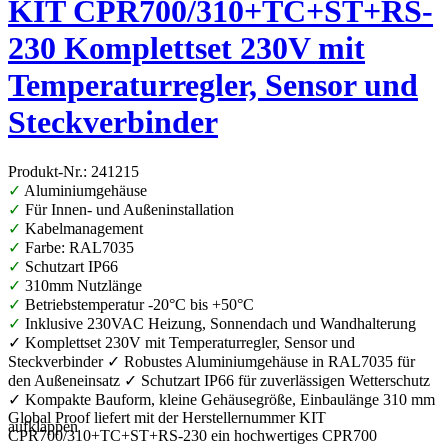
KIT CPR700/310+TC+ST+RS-
230 Komplettset 230V mit
Temperaturregler, Sensor und
Steckverbinder
Produkt-Nr.: 241215
✓
Aluminiumgehäuse
✓
Für Innen- und Außeninstallation
✓
Kabelmanagement
✓
Farbe: RAL7035
✓
Schutzart IP66
✓
310mm Nutzlänge
✓
Betriebstemperatur -20°C bis +50°C
✓
Inklusive 230VAC Heizung, Sonnendach und Wandhalterung
✓ Komplettset 230V mit Temperaturregler, Sensor und
Steckverbinder ✓ Robustes Aluminiumgehäuse in RAL7035 für
den Außeneinsatz ✓ Schutzart IP66 für zuverlässigen Wetterschutz
✓ Kompakte Bauform, kleine Gehäusegröße, Einbaulänge 310 mm
Global Proof liefert mit der Herstellernummer KIT
aufklappen
CPR700/310+TC+ST+RS-230 ein hochwertiges CPR700