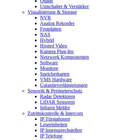
Quads
Umschalter & Verstärker
Visualisierung & Storage
NVR
Analog Rekorder
Festplatten
NAS
Hybrid
Hosted Video
Kamera Plug-Ins
Netzwerk Komponenten
Software
Monitore
Speicherkarten
VMS Hardware
Garantieverlängerungen
Sensorik & Perimeterschutz
Radar Detektoren
LiDAR Sensoren
Infrarot Melder
Zutrittskontrolle & Intercom
IP Türstationen
Leseeinheiten
IP Innensprechstellen
IP Telefone