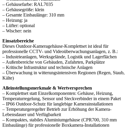
– Gehäusefarbe: RAL7035
– Gehäusegröße: klein
– Gesamte Einbaulänge: 310 mm
– Heizung: ja
– Lüfter: optional
– Wischer: nein
Einsatzbereiche
Dieses Outdoor-Kameragehäuse-Komplettset ist ideal für
professionelle CCTV- und Videoüberwachungsanlagen, z. B.:
– Industrieanlagen, Werksgelände, Logistik und Lagerflächen
– Außenbereiche von Gebäuden, Zufahrten, Parkplätze
– Kritische Infrastruktur und technische Anlagen
– Überwachung in witterungsintensiven Regionen (Regen, Staub,
Kälte)
Alleinstellungsmerkmale & Wertversprechen
– Komplettset statt Einzelkomponenten: Gehäuse, Heizung,
Temperaturregelung, Sensor und Steckverbinder in einem Paket
– IP66 Outdoor-Schutz für langlebige Kamerainstallationen
– Temperaturgeregelter Betrieb zur Erhöhung der Kamera-
Lebensdauer und Verfügbarkeit
– Kompaktes, stabiles Aluminiumgehäuse (CPR700, 310 mm
Einbaulänge) für professionelle Boxkamera-Installationen