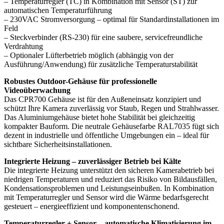
– Temperaturregler (TC) in Kombination mit Sensor (ST) zur
automatischen Temperaturführung
– 230VAC Stromversorgung – optimal für Standardinstallationen im
Feld
– Steckverbinder (RS-230) für eine saubere, servicefreundliche
Verdrahtung
– Optionaler Lüfterbetrieb möglich (abhängig von der
Ausführung/Anwendung) für zusätzliche Temperaturstabilität
Robustes Outdoor-Gehäuse für professionelle
Videoüberwachung
Das CPR700 Gehäuse ist für den Außeneinsatz konzipiert und
schützt Ihre Kamera zuverlässig vor Staub, Regen und Strahlwasser.
Das Aluminiumgehäuse bietet hohe Stabilität bei gleichzeitig
kompakter Bauform. Die neutrale Gehäusefarbe RAL7035 fügt sich
dezent in industrielle und öffentliche Umgebungen ein – ideal für
sichtbare Sicherheitsinstallationen.
Integrierte Heizung – zuverlässiger Betrieb bei Kälte
Die integrierte Heizung unterstützt den sicheren Kamerabetrieb bei
niedrigen Temperaturen und reduziert das Risiko von Bildausfällen,
Kondensationsproblemen und Leistungseinbußen. In Kombination
mit Temperaturregler und Sensor wird die Wärme bedarfsgerecht
gesteuert – energieeffizient und komponentenschonend.
Temperaturregler + Sensor – automatische Klimatisierung im