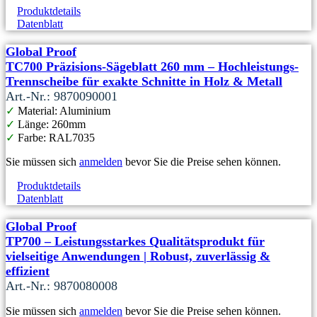
Produktdetails
Datenblatt
Global Proof
TC700 Präzisions-Sägeblatt 260 mm – Hochleistungs-
Trennscheibe für exakte Schnitte in Holz & Metall
Art.-Nr.: 9870090001
✓
Material: Aluminium
✓
Länge: 260mm
✓
Farbe: RAL7035
Sie müssen sich
anmelden
bevor Sie die Preise sehen können.
Produktdetails
Datenblatt
Global Proof
TP700 – Leistungsstarkes Qualitätsprodukt für
vielseitige Anwendungen | Robust, zuverlässig &
effizient
Art.-Nr.: 9870080008
Sie müssen sich
anmelden
bevor Sie die Preise sehen können.