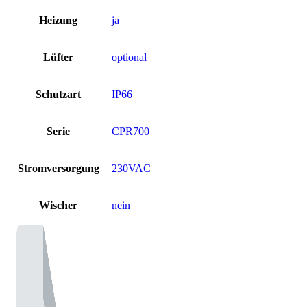
Heizung
ja
Lüfter
optional
Schutzart
IP66
Serie
CPR700
Stromversorgung
230VAC
Wischer
nein