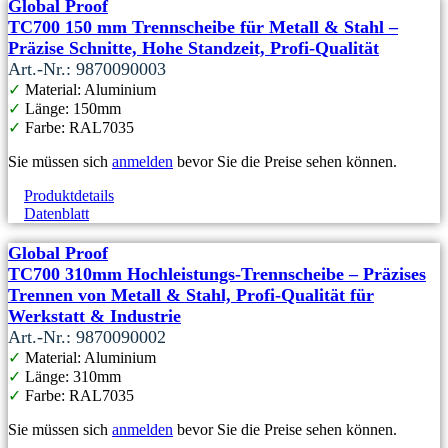
Global Proof
TC700 150 mm Trennscheibe für Metall & Stahl –
Präzise Schnitte, Hohe Standzeit, Profi-Qualität
Art.-Nr.: 9870090003
✓
Material: Aluminium
✓
Länge: 150mm
✓
Farbe: RAL7035
Sie müssen sich
anmelden
bevor Sie die Preise sehen können.
Produktdetails
Datenblatt
Global Proof
TC700 310mm Hochleistungs-Trennscheibe – Präzises
Trennen von Metall & Stahl, Profi-Qualität für
Werkstatt & Industrie
Art.-Nr.: 9870090002
✓
Material: Aluminium
✓
Länge: 310mm
✓
Farbe: RAL7035
Sie müssen sich
anmelden
bevor Sie die Preise sehen können.