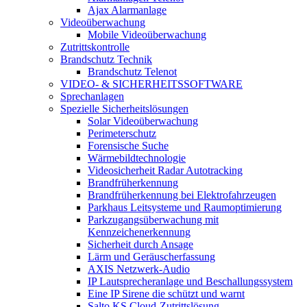
Ajax Alarmanlage
Videoüberwachung
Mobile Videoüberwachung
Zutrittskontrolle
Brandschutz Technik
Brandschutz Telenot
VIDEO- & SICHERHEITSSOFTWARE
Sprechanlagen
Spezielle Sicherheitslösungen
Solar Videoüberwachung
Perimeterschutz
Forensische Suche
Wärmebildtechnologie
Videosicherheit Radar Autotracking​
Brandfrüherkennung
Brandfrüherkennung bei Elektrofahrzeugen
Parkhaus Leitsysteme und Raumoptimierung
Parkzugangsüberwachung mit
Kennzeichenerkennung
Sicherheit durch Ansage
Lärm und Geräuscherfassung
AXIS Netzwerk-Audio
IP Lautsprecheranlage und Beschallungssystem
Eine IP Sirene die schützt und warnt
Salto KS Cloud-Zutrittslösung