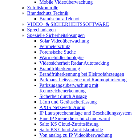
Mobile Videoüberwachung
Zutrittskontrolle
Brandschutz Technik
Brandschutz Telenot
VIDEO- & SICHERHEITSSOFTWARE
Sprechanlagen
Spezielle Sicherheitslösungen
Solar Videoüberwachung
Perimeterschutz
Forensische Suche
Wärmebildtechnologie
Videosicherheit Radar Autotracking​
Brandfrüherkennung
Brandfrüherkennung bei Elektrofahrzeugen
Parkhaus Leitsysteme und Raumoptimierung
Parkzugangsüberwachung mit
Kennzeichenerkennung
Sicherheit durch Ansage
Lärm und Geräuscherfassung
AXIS Netzwerk-Audio
IP Lautsprecheranlage und Beschallungssystem
Eine IP Sirene die schützt und warnt
Salto KS Cloud-Zutrittslösung
Salto KS Cloud-Zutrittskontrolle
Von analog zu IP Videoüberwachung