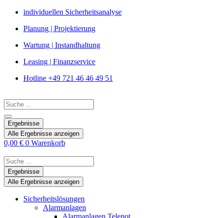
Zum
individuellen Sicherheitsanalyse
Inhalt
Planung | Projektierung
springen
Wartung | Instandhaltung
Leasing | Finanzservice
Hotline +49 721 46 46 49 51
Search
...
Ergebnisse
Alle Ergebnisse anzeigen
0,00
€
0
Warenkorb
Search
...
Ergebnisse
Alle Ergebnisse anzeigen
Sicherheitslösungen
Alarmanlagen
Alarmanlagen Telenot