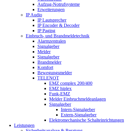
Aufzug-Notrufsysteme
Erweiterungen
IP Audio
IP Lautsprecher
IP Encoder & Decoder
IP Paging
Einbruch- und Brandmeldetechnik
Alarmzentralen
Signalgeber
Melder
Signalgeber
Brandmelder
Komfort
Bewegungsmelder
TELENOT
EMZ complex 200/400
EMZ hiplex
Funk-EMZ
Melder Einbruchmeldeanlagen
Signalgeber
Intern-Signalgeber
Extern-Signalgeber
Elektromechanische Schalteinrichtungen
Leistungen
Sicherheitsanalyse & Beratung