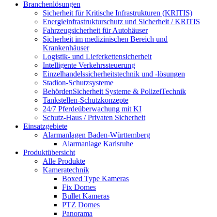
Branchenlösungen
Sicherheit für Kritische Infrastrukturen (KRITIS)
Energieinfrastrukturschutz und Sicherheit / KRITIS
Fahrzeugsicherheit für Autohäuser
Sicherheit im medizinischen Bereich und
Krankenhäuser
Logistik- und Lieferkettensicherheit
Intelligente Verkehrssteuerung
Einzelhandelssicherheitstechnik und -lösungen
Stadion-Schutzsysteme
BehördenSicherheit Systeme & PolizeiTechnik
Tankstellen-Schutzkonzepte​
24/7 Pferdeüberwachung mit KI
Schutz-Haus / Privaten Sicherheit
Einsatzgebiete
Alarmanlagen Baden-Württemberg
Alarmanlage Karlsruhe
Produktübersicht
Alle Produkte
Kameratechnik
Boxed Type Kameras
Fix Domes
Bullet Kameras
PTZ Domes
Panorama