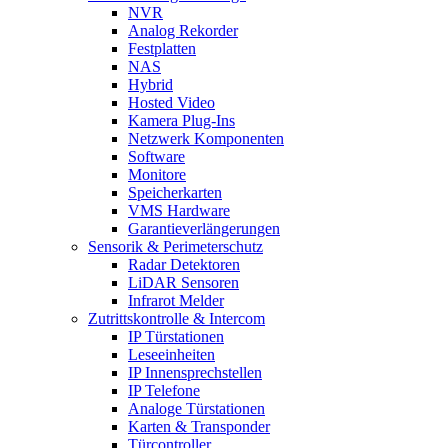
NVR
Analog Rekorder
Festplatten
NAS
Hybrid
Hosted Video
Kamera Plug-Ins
Netzwerk Komponenten
Software
Monitore
Speicherkarten
VMS Hardware
Garantieverlängerungen
Sensorik & Perimeterschutz
Radar Detektoren
LiDAR Sensoren
Infrarot Melder
Zutrittskontrolle & Intercom
IP Türstationen
Leseeinheiten
IP Innensprechstellen
IP Telefone
Analoge Türstationen
Karten & Transponder
Türcontroller