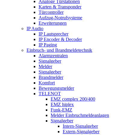
Analoge Türstationen
Karten & Transponder
Türcontroller
Aufzug-Notrufsysteme
Erweiterungen
IP Audio
IP Lautsprecher
IP Encoder & Decoder
IP Paging
Einbruch- und Brandmeldetechnik
Alarmzentralen
Signalgeber
Melder
Signalgeber
Brandmelder
Komfort
Bewegungsmelder
TELENOT
EMZ complex 200/400
EMZ hiplex
Funk-EMZ
Melder Einbruchmeldeanlagen
Signalgeber
Intern-Signalgeber
Extern-Signalgeber