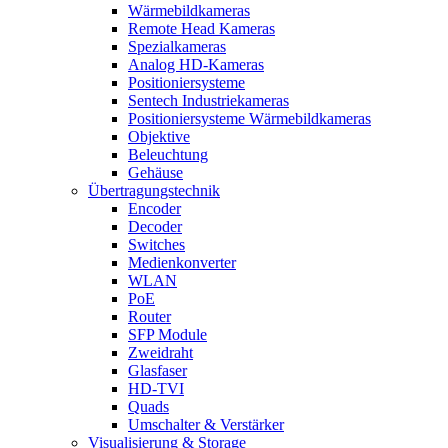
Wärmebildkameras
Remote Head Kameras
Spezialkameras
Analog HD-Kameras
Positioniersysteme
Sentech Industriekameras
Positioniersysteme Wärmebildkameras
Objektive
Beleuchtung
Gehäuse
Übertragungstechnik
Encoder
Decoder
Switches
Medienkonverter
WLAN
PoE
Router
SFP Module
Zweidraht
Glasfaser
HD-TVI
Quads
Umschalter & Verstärker
Visualisierung & Storage