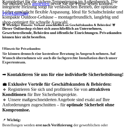
Komplettset für die sichere Temperierung im Außenbereich. Die
Sie müssen sich
anmelden
bevor Sie die Preise sehen können.
integrierte Heizung sorgt für verlässlichen Betrieb, der optionale
Lüfter ermöglicht flexible Anpassung. Ideal für Schaltschränke und
Projektanfrage
kompakte Outdoor-Gehäuse – montagefreundlich, langlebig und
shop-optimiert für schnelle Auswahl.
🚨 Wichtiger Hinweis: Verkauf ausschließlich an Geschäftskunden & Behörden! 🚨
Dieser Onlineshop richtet sich
ausschließlich
an Unternehmen,
Gewerbetreibende, Behörden und öffentliche Einrichtungen.
Privatkunden
können hier nicht bestellen.
❗
Hinweis für Privatkunden:
Sie können dennoch eine
kostenlose Beratung
in Anspruch nehmen. Auf
Wunsch übernehmen wir auch die
fachgerechte Installation
durch unser
Expertenteam.
➡
Kontaktieren Sie uns für eine individuelle Sicherheitslösung!
💼
Exklusive Vorteile für Geschäftskunden & Behörden:
🔹 Registrieren Sie sich und profitieren Sie von
attraktiven
Konditionen
für Ihre Sicherheitsprojekte.
🔹 Unsere maßgeschneiderten Angebote sind exakt auf Ihre
Anforderungen zugeschnitten – für
optimale Sicherheit ohne
Kompromisse.
📌
Wichtig:
Bestellungen werden
erst nach Verifizierung
der gewerblichen oder