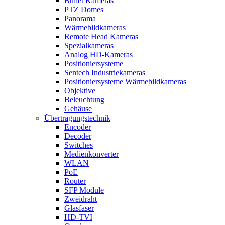
Bullet Kameras
PTZ Domes
Panorama
Wärmebildkameras
Remote Head Kameras
Spezialkameras
Analog HD-Kameras
Positioniersysteme
Sentech Industriekameras
Positioniersysteme Wärmebildkameras
Objektive
Beleuchtung
Gehäuse
Übertragungstechnik
Encoder
Decoder
Switches
Medienkonverter
WLAN
PoE
Router
SFP Module
Zweidraht
Glasfaser
HD-TVI