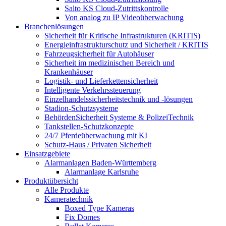
Salto KS Cloud-Zutrittskontrolle
Von analog zu IP Videoüberwachung
Branchenlösungen
Sicherheit für Kritische Infrastrukturen (KRITIS)
Energieinfrastrukturschutz und Sicherheit / KRITIS
Fahrzeugsicherheit für Autohäuser
Sicherheit im medizinischen Bereich und
Krankenhäuser
Logistik- und Lieferkettensicherheit
Intelligente Verkehrssteuerung
Einzelhandelssicherheitstechnik und -lösungen
Stadion-Schutzsysteme
BehördenSicherheit Systeme & PolizeiTechnik
Tankstellen-Schutzkonzepte​
24/7 Pferdeüberwachung mit KI
Schutz-Haus / Privaten Sicherheit
Einsatzgebiete
Alarmanlagen Baden-Württemberg
Alarmanlage Karlsruhe
Produktübersicht
Alle Produkte
Kameratechnik
Boxed Type Kameras
Fix Domes