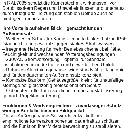
in RAL7035 schützt die Kameratechnik wirkungsvoll vor
Staub, starkem Regen und Umwelteinflüssen und unterstützt
durch integrierte Heizung den stabilen Betrieb auch bei
niedrigen Temperaturen.
Ihre Vorteile auf einen Blick – gemacht für den
Außeneinsatz
– Wetterfester Schutz für Kameratechnik dank Schutzart IP66
(staubdicht und geschützt gegen starkes Strahlwasser)
– Integrierte Heizung für mehr Betriebssicherheit bei Kälte,
Feuchtigkeit und wechselnden Witterungsbedingungen
– 230VAC Stromversorgung – optimal für Standard-
Installationen im industriellen und gewerblichen Umfeld
– Robustes Aluminiumgehäuse: widerstandsfähig, langlebig
und für den dauerhaften Außeneinsatz konzipiert
– Kompakte Bauform (Gehäusegröße: klein) für unauffällige
Montage bei gleichzeitig professionellem Schutz
– Optionaler Lüfter für zusätzliche Temperaturstabilisierung
(je nach Projektanforderung)
Funktionen & Wertversprechen – zuverlässiger Schutz,
weniger Ausfälle, bessere Bildqualität
Dieses Außengehäuse-Set wurde entwickelt, um
empfindliche Kamerakomponenten dauerhaft zu schützen
und die Funktion Ihrer Videoüberwachung zu stabilisieren.