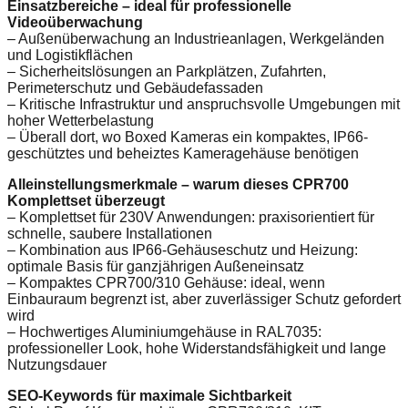
Einsatzbereiche – ideal für professionelle
Videoüberwachung
– Außenüberwachung an Industrieanlagen, Werkgeländen
und Logistikflächen
– Sicherheitslösungen an Parkplätzen, Zufahrten,
Perimeterschutz und Gebäudefassaden
– Kritische Infrastruktur und anspruchsvolle Umgebungen mit
hoher Wetterbelastung
– Überall dort, wo Boxed Kameras ein kompaktes, IP66-
geschütztes und beheiztes Kameragehäuse benötigen
Alleinstellungsmerkmale – warum dieses CPR700
Komplettset überzeugt
– Komplettset für 230V Anwendungen: praxisorientiert für
schnelle, saubere Installationen
– Kombination aus IP66-Gehäuseschutz und Heizung:
optimale Basis für ganzjährigen Außeneinsatz
– Kompaktes CPR700/310 Gehäuse: ideal, wenn
Einbauraum begrenzt ist, aber zuverlässiger Schutz gefordert
wird
– Hochwertiges Aluminiumgehäuse in RAL7035:
professioneller Look, hohe Widerstandsfähigkeit und lange
Nutzungsdauer
SEO-Keywords für maximale Sichtbarkeit