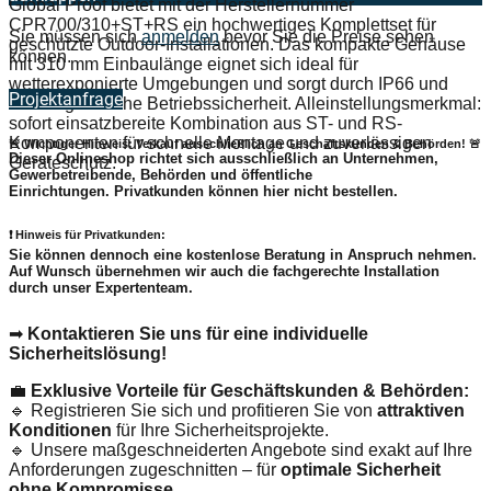
Global Proof bietet mit der Herstellernummer
CPR700/310+ST+RS ein hochwertiges Komplettset für
Sie müssen sich
anmelden
bevor Sie die Preise sehen
geschützte Outdoor-Installationen. Das kompakte Gehäuse
können.
mit 310 mm Einbaulänge eignet sich ideal für
wetterexponierte Umgebungen und sorgt durch IP66 und
Projektanfrage
Heizung für hohe Betriebssicherheit. Alleinstellungsmerkmal:
sofort einsatzbereite Kombination aus ST- und RS-
Komponenten für schnelle Montage und zuverlässigen
🚨 Wichtiger Hinweis: Verkauf ausschließlich an Geschäftskunden & Behörden! 🚨
Dieser Onlineshop richtet sich
ausschließlich
an Unternehmen,
Geräteschutz.
Gewerbetreibende, Behörden und öffentliche
Einrichtungen.
Privatkunden können hier nicht bestellen.
❗
Hinweis für Privatkunden:
Sie können dennoch eine
kostenlose Beratung
in Anspruch nehmen.
Auf Wunsch übernehmen wir auch die
fachgerechte Installation
durch unser Expertenteam.
➡
Kontaktieren Sie uns für eine individuelle
Sicherheitslösung!
💼
Exklusive Vorteile für Geschäftskunden & Behörden:
🔹 Registrieren Sie sich und profitieren Sie von
attraktiven
Konditionen
für Ihre Sicherheitsprojekte.
🔹 Unsere maßgeschneiderten Angebote sind exakt auf Ihre
Anforderungen zugeschnitten – für
optimale Sicherheit
ohne Kompromisse.