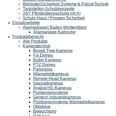
BehördenSicherheit Systeme & PolizeiTechnik
Tankstellen-Schutzkonzepte​
24/7 Pferdeüberwachung mit KI
Schutz-Haus / Privaten Sicherheit
Einsatzgebiete
Alarmanlagen Baden-Württemberg
Alarmanlage Karlsruhe
Produktübersicht
Alle Produkte
Kameratechnik
Boxed Type Kameras
Fix Domes
Bullet Kameras
PTZ Domes
Panorama
Wärmebildkameras
Remote Head Kameras
Spezialkameras
Analog HD-Kameras
Positioniersysteme
Sentech Industriekameras
Positioniersysteme Wärmebildkameras
Objektive
Beleuchtung
Gehäuse