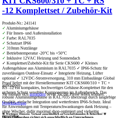
KIT CKS600/310 + TC + RS
-12 Komplettset / Zubehör-Kit
Produkt-Nr.: 241141
✓
Aluminiumgehäuse
✓
Für Innen- und Außeninstallation
✓
Farbe: RAL7035
✓
Schutzart IP66
✓
310mm Nutzlänge
✓
Betriebstemperatur -20°C bis +50°C
✓
Inklusive 12VAC Heizung und Sonnendach
✓ Komplettset/Zubehör-Kit für Serie CKS600 ✓ Kleines
Außengehäuse aus Aluminium in RAL7035 ✓ IP66-Schutz für
zuverlässigen Outdoor-Einsatz ✓ Integrierte Heizung, Lüfter
optional ✓ 12VDC-Stromversorgung, 310 mm Einbaulänge Global
Proof liefert mit der Herstellernummer KIT CKS600/310 + TC +
aufklappen
RS -12 ein kompaktes, hochwertiges Gehäuse-Komplettset für den
sicheren Schutz sensibler Komponenten im Außenbereich. Das
Sie müssen sich
anmelden
bevor Sie die Preise sehen können.
robuste Aluminiumgehäuse in RAL7035 überzeugt durch langlebige
Qualität, einfache Integration und wetterfesten IP66-Schutz. Ideal
Projektanfrage
für Anwendungen mit Temperaturschwankungen dank Heizung –
ohne Wischer, dafür maximal shop-optimiert und vielseitig
🚨 Wichtiger Hinweis: Verkauf ausschließlich an Geschäftskunden & Behörden! 🚨
einsetzbar.
Dieser Onlineshop richtet sich
ausschließlich
an Unternehmen,