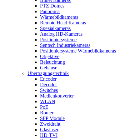
Bullet Kameras
PTZ Domes
Panorama
Wärmebildkameras
Remote Head Kameras
Spezialkameras
Analog HD-Kameras
Positioniersysteme
Sentech Industriekameras
Positioniersysteme Wärmebildkameras
Objektive
Beleuchtung
Gehäuse
Übertragungstechnik
Encoder
Decoder
Switches
Medienkonverter
WLAN
PoE
Router
SFP Module
Zweidraht
Glasfaser
HD-TVI