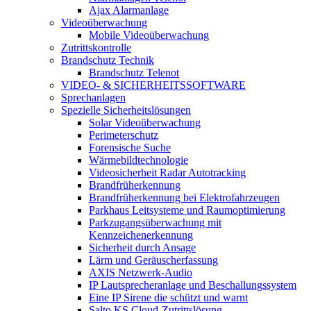
Ajax Alarmanlage
Videoüberwachung
Mobile Videoüberwachung
Zutrittskontrolle
Brandschutz Technik
Brandschutz Telenot
VIDEO- & SICHERHEITSSOFTWARE
Sprechanlagen
Spezielle Sicherheitslösungen
Solar Videoüberwachung
Perimeterschutz
Forensische Suche
Wärmebildtechnologie
Videosicherheit Radar Autotracking​
Brandfrüherkennung
Brandfrüherkennung bei Elektrofahrzeugen
Parkhaus Leitsysteme und Raumoptimierung
Parkzugangsüberwachung mit
Kennzeichenerkennung
Sicherheit durch Ansage
Lärm und Geräuscherfassung
AXIS Netzwerk-Audio
IP Lautsprecheranlage und Beschallungssystem
Eine IP Sirene die schützt und warnt
Salto KS Cloud-Zutrittslösung