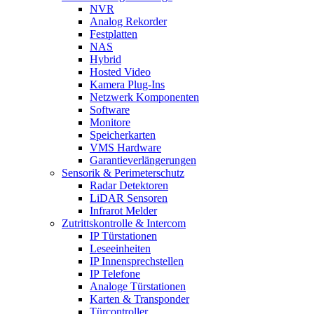
NVR
Analog Rekorder
Festplatten
NAS
Hybrid
Hosted Video
Kamera Plug-Ins
Netzwerk Komponenten
Software
Monitore
Speicherkarten
VMS Hardware
Garantieverlängerungen
Sensorik & Perimeterschutz
Radar Detektoren
LiDAR Sensoren
Infrarot Melder
Zutrittskontrolle & Intercom
IP Türstationen
Leseeinheiten
IP Innensprechstellen
IP Telefone
Analoge Türstationen
Karten & Transponder
Türcontroller