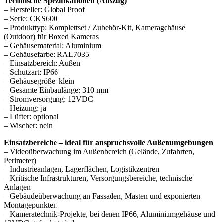
Technische Spezifikationen (Auszug)
– Hersteller: Global Proof
– Serie: CKS600
– Produkttyp: Komplettset / Zubehör-Kit, Kameragehäuse
(Outdoor) für Boxed Kameras
– Gehäusematerial: Aluminium
– Gehäusefarbe: RAL7035
– Einsatzbereich: Außen
– Schutzart: IP66
– Gehäusegröße: klein
– Gesamte Einbaulänge: 310 mm
– Stromversorgung: 12VDC
– Heizung: ja
– Lüfter: optional
– Wischer: nein
Einsatzbereiche – ideal für anspruchsvolle Außenumgebungen
– Videoüberwachung im Außenbereich (Gelände, Zufahrten,
Perimeter)
– Industrieanlagen, Lagerflächen, Logistikzentren
– Kritische Infrastrukturen, Versorgungsbereiche, technische
Anlagen
– Gebäudeüberwachung an Fassaden, Masten und exponierten
Montagepunkten
– Kameratechnik-Projekte, bei denen IP66, Aluminiumgehäuse und