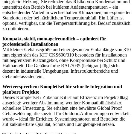
integrierte Heizung. Sie reduziert das Risiko von Kondensation und
unterstützt den Betrieb bei kühleren Außentemperaturen – ein
entscheidender Vorteil in wechselhaften Klimazonen, an exponierten
Standorten oder bei nächtlichem Temperaturabfall. Ein Lüfter ist
optional verfügbar, um die Temperaturführung bei Bedarf zusätzlich
zu optimieren.
Kompakt, stabil, montagefreundlich – optimiert für
professionelle Installationen
Mit kleiner Gehäusegröße und einer gesamten Einbaulänge von 310
mm eignet sich das KIT CKS600/310 besonders für Installationen
mit begrenztem Platzangebot, ohne Kompromisse bei Schutz und
Haltbarkeit. Die Gehäusefarbe RAL7035 (lichtgrau) fügt sich
dezent in industrielle Umgebungen, Infrastrukturbereiche und
Gebäudefassaden ein.
Wertversprechen: Komplettset für schnelle Integration und
planbare Projekte
Dieses Komplettset / Zubehör-Kit ist auf Effizienz im Projektalltag
ausgelegt: weniger Abstimmung, weniger Kompatibilitätsrisiko,
schnellere Umsetzung. Sie erhalten eine bewährte Global Proof
Gehäuselösung, die speziell für Outdoor-Anforderungen entwickelt
wurde – ideal für Errichter, Systemintegratoren und Betreiber, die
auf kalkulierbare Qualität, Schutz und Langlebigkeit setzen.