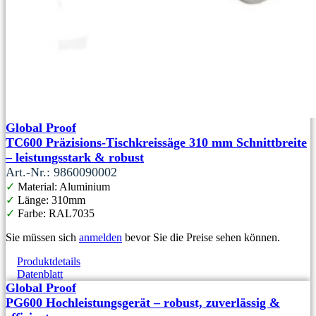
Global Proof
TC600 Präzisions-Tischkreissäge 310 mm Schnittbreite
– leistungsstark & robust
Art.-Nr.: 9860090002
✓
Material: Aluminium
✓
Länge: 310mm
✓
Farbe: RAL7035
Sie müssen sich
anmelden
bevor Sie die Preise sehen können.
Produktdetails
Datenblatt
Global Proof
PG600 Hochleistungsgerät – robust, zuverlässig &