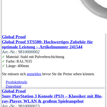
Global Proof
Global Proof STS500: Hochwertiges Zubehör für
optimale Leistung – Artikelnummer 241544
Art.-Nr.: 9810000002
✓
Material: Stahl mit Pulverbeschichtung
✓
Farbe: RAL7035
✓
Länge: 400mm
Sie müssen sich
anmelden
bevor Sie die Preise sehen können.
Produktdetails
Datenblatt
Global Proof
Sony PlayStation 3 Konsole (PS3) – Klassiker mit Blu-
ray-Player, WLAN & großem Spieleangebot
Art.-Nr.: 9810000023