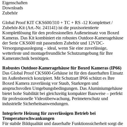
Eigenschaften
Downloads
Zubehör
Global Proof KIT CKS600/310 + TC + RS -12 Komplettset /
Zubehör-Kit (Art.-Nr. 241141) ist die praxisorientierte
Komplettlösung für den professionellen Außeneinsatz von Boxed
Kameras. Das Kit kombiniert ein robustes Outdoor-Kameragehäuse
der Serie CKS600 mit passendem Zubehör und 12VDC-
Versorgungsauslegung – ideal, wenn Sie eine zuverlässige,
wetterfeste und montagefreundliche Schutzumgebung für Ihre
Kameratechnik benötigen.
Robustes Outdoor-Kameragehäuse für Boxed Kameras (IP66)
Das Global Proof CKS600-Gehäuse ist für den dauerhaften Einsatz
im Außenbereich konzipiert. Mit Schutzart IP66 schützt es Ihre
Boxed Kamera zuverlässig vor Staub, Starkregen und
anspruchsvollen Umgebungsbedingungen. Das Aluminiumgehäuse
bietet hohe Stabilität bei gleichzeitig kompakter Bauweise – perfekt
für professionelle Videoüberwachung, Perimeterschutz und
industrielle Sicherheitsanwendungen.
Integrierte Heizung für zuverlässigen Betrieb bei
Temperaturschwankungen
Für stabile Bildqualität und dauerhafte Funktionssicherheit sorgt die