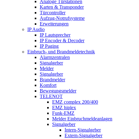
Analoge Türstationen
Karten & Transponder
Türcontroller
Aufzug-Notrufsysteme
Erweiterungen
IP Audio
IP Lautsprecher
IP Encoder & Decoder
IP Paging
Einbruch- und Brandmeldetechnik
Alarmzentralen
Signalgeber
Melder
Signalgeber
Brandmelder
Komfort
Bewegungsmelder
TELENOT
EMZ complex 200/400
EMZ hiplex
Funk-EMZ
Melder Einbruchmeldeanlagen
Signalgeber
Intern-Signalgeber
Extern-Signalgeber