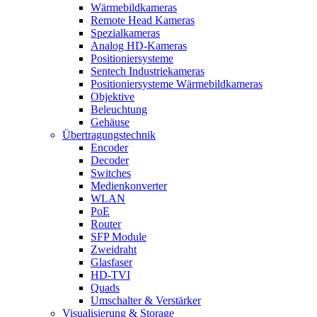
Wärmebildkameras
Remote Head Kameras
Spezialkameras
Analog HD-Kameras
Positioniersysteme
Sentech Industriekameras
Positioniersysteme Wärmebildkameras
Objektive
Beleuchtung
Gehäuse
Übertragungstechnik
Encoder
Decoder
Switches
Medienkonverter
WLAN
PoE
Router
SFP Module
Zweidraht
Glasfaser
HD-TVI
Quads
Umschalter & Verstärker
Visualisierung & Storage