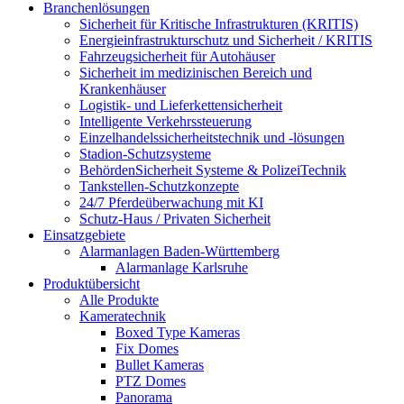
Branchenlösungen
Sicherheit für Kritische Infrastrukturen (KRITIS)
Energieinfrastrukturschutz und Sicherheit / KRITIS
Fahrzeugsicherheit für Autohäuser
Sicherheit im medizinischen Bereich und
Krankenhäuser
Logistik- und Lieferkettensicherheit
Intelligente Verkehrssteuerung
Einzelhandelssicherheitstechnik und -lösungen
Stadion-Schutzsysteme
BehördenSicherheit Systeme & PolizeiTechnik
Tankstellen-Schutzkonzepte​
24/7 Pferdeüberwachung mit KI
Schutz-Haus / Privaten Sicherheit
Einsatzgebiete
Alarmanlagen Baden-Württemberg
Alarmanlage Karlsruhe
Produktübersicht
Alle Produkte
Kameratechnik
Boxed Type Kameras
Fix Domes
Bullet Kameras
PTZ Domes
Panorama