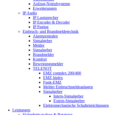
Aufzug-Notrufsysteme
Erweiterungen
IP Audio
IP Lautsprecher
IP Encoder & Decoder
IP Paging
Einbruch- und Brandmeldetechnik
Alarmzentralen
Signalgeber
Melder
Signalgeber
Brandmelder
Komfort
Bewegungsmelder
TELENOT
EMZ complex 200/400
EMZ hiplex
Funk-EMZ
Melder Einbruchmeldeanlagen
Signalgeber
Intern-Signalgeber
Extern-Signalgeber
Elektromechanische Schalteinrichtungen
Leistungen
Sicherheitsanalyse & Beratung