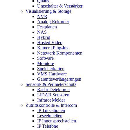
Quads
Umschalter & Verstärker
Visualisierung & Storage
NVR
Analog Rekorder
Festplatten
NAS
Hybrid
Hosted Video
Kamera Plug-Ins
Netzwerk Komponenten
Software
Monitore
Speicherkarten
VMS Hardware
Garantieverlängerungen
Sensorik & Perimeterschutz
Radar Detektoren
LiDAR Sensoren
Infrarot Melder
Zutrittskontrolle & Intercom
IP Türstationen
Leseeinheiten
IP Innensprechstellen
IP Telefone