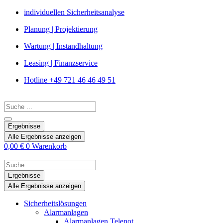
Zum
individuellen Sicherheitsanalyse
Inhalt
Planung | Projektierung
springen
Wartung | Instandhaltung
Leasing | Finanzservice
Hotline +49 721 46 46 49 51
Search
...
Ergebnisse
Alle Ergebnisse anzeigen
0,00
€
0
Warenkorb
Search
...
Ergebnisse
Alle Ergebnisse anzeigen
Sicherheitslösungen
Alarmanlagen
Alarmanlagen Telenot