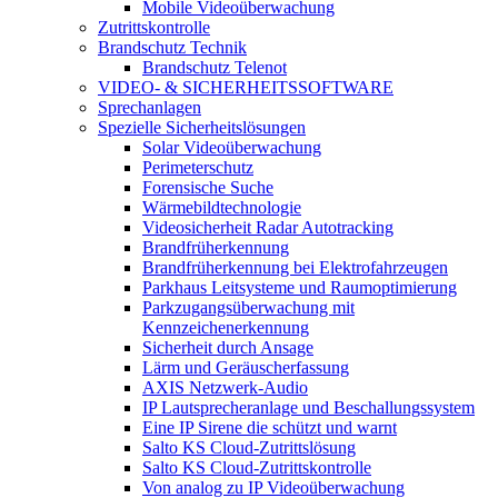
Mobile Videoüberwachung
Zutrittskontrolle
Brandschutz Technik
Brandschutz Telenot
VIDEO- & SICHERHEITSSOFTWARE
Sprechanlagen
Spezielle Sicherheitslösungen
Solar Videoüberwachung
Perimeterschutz
Forensische Suche
Wärmebildtechnologie
Videosicherheit Radar Autotracking​
Brandfrüherkennung
Brandfrüherkennung bei Elektrofahrzeugen
Parkhaus Leitsysteme und Raumoptimierung
Parkzugangsüberwachung mit
Kennzeichenerkennung
Sicherheit durch Ansage
Lärm und Geräuscherfassung
AXIS Netzwerk-Audio
IP Lautsprecheranlage und Beschallungssystem
Eine IP Sirene die schützt und warnt
Salto KS Cloud-Zutrittslösung
Salto KS Cloud-Zutrittskontrolle
Von analog zu IP Videoüberwachung