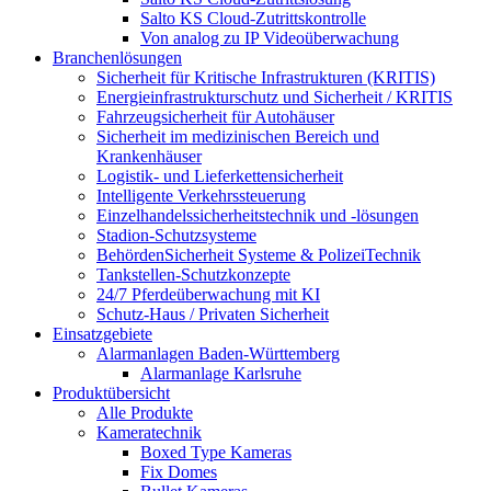
Salto KS Cloud-Zutrittskontrolle
Von analog zu IP Videoüberwachung
Branchenlösungen
Sicherheit für Kritische Infrastrukturen (KRITIS)
Energieinfrastrukturschutz und Sicherheit / KRITIS
Fahrzeugsicherheit für Autohäuser
Sicherheit im medizinischen Bereich und
Krankenhäuser
Logistik- und Lieferkettensicherheit
Intelligente Verkehrssteuerung
Einzelhandelssicherheitstechnik und -lösungen
Stadion-Schutzsysteme
BehördenSicherheit Systeme & PolizeiTechnik
Tankstellen-Schutzkonzepte​
24/7 Pferdeüberwachung mit KI
Schutz-Haus / Privaten Sicherheit
Einsatzgebiete
Alarmanlagen Baden-Württemberg
Alarmanlage Karlsruhe
Produktübersicht
Alle Produkte
Kameratechnik
Boxed Type Kameras
Fix Domes