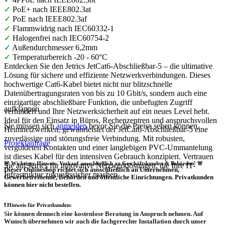
✓
PoE+ nach IEEE802.3at
✓
PoE nach IEEE802.3af
✓
Flammwidrig nach IEC60332-1
✓
Halogenfrei nach IEC60754-2
✓
Außendurchmesser 6,2mm
✓
Temperaturbereich -20 - 60°C
Entdecken Sie den Jetrics JetCat6-Abschließbar-5 – die ultimative
Lösung für sichere und effiziente Netzwerkverbindungen. Dieses
hochwertige Cat6-Kabel bietet nicht nur blitzschnelle
Datenübertragungsraten von bis zu 10 Gbit/s, sondern auch eine
einzigartige abschließbare Funktion, die unbefugten Zugriff
aufklappen
verhindert und Ihre Netzwerksicherheit auf ein neues Level hebt.
Ideal für den Einsatz in Büros, Rechenzentren und anspruchsvollen
Sie müssen sich
anmelden
bevor Sie die Preise sehen können.
Heimnetzwerken, gewährleistet der JetCat6-Abschließbar-5 eine
zuverlässige und störungsfreie Verbindung. Mit robusten,
Projektanfrage
vergoldeten Kontakten und einer langlebigen PVC-Ummantelung
ist dieses Kabel für den intensiven Gebrauch konzipiert. Vertrauen
🚨 Wichtiger Hinweis: Verkauf ausschließlich an Geschäftskunden & Behörden! 🚨
Sie auf Jetrics für innovative Netzwerklösungen, die Ihre IT-
Dieser Onlineshop richtet sich
ausschließlich
an Unternehmen,
Infrastruktur zukunftssicher machen.
Gewerbetreibende, Behörden und öffentliche Einrichtungen.
Privatkunden
können hier nicht bestellen.
❗
Hinweis für Privatkunden:
Sie können dennoch eine
kostenlose Beratung
in Anspruch nehmen. Auf
Wunsch übernehmen wir auch die
fachgerechte Installation
durch unser