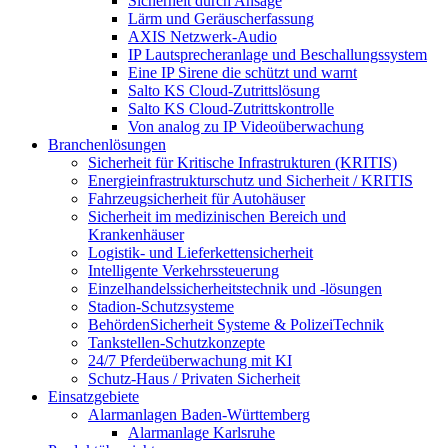
Sicherheit durch Ansage
Lärm und Geräuscherfassung
AXIS Netzwerk-Audio
IP Lautsprecheranlage und Beschallungssystem
Eine IP Sirene die schützt und warnt
Salto KS Cloud-Zutrittslösung
Salto KS Cloud-Zutrittskontrolle
Von analog zu IP Videoüberwachung
Branchenlösungen
Sicherheit für Kritische Infrastrukturen (KRITIS)
Energieinfrastrukturschutz und Sicherheit / KRITIS
Fahrzeugsicherheit für Autohäuser
Sicherheit im medizinischen Bereich und
Krankenhäuser
Logistik- und Lieferkettensicherheit
Intelligente Verkehrssteuerung
Einzelhandelssicherheitstechnik und -lösungen
Stadion-Schutzsysteme
BehördenSicherheit Systeme & PolizeiTechnik
Tankstellen-Schutzkonzepte​
24/7 Pferdeüberwachung mit KI
Schutz-Haus / Privaten Sicherheit
Einsatzgebiete
Alarmanlagen Baden-Württemberg
Alarmanlage Karlsruhe