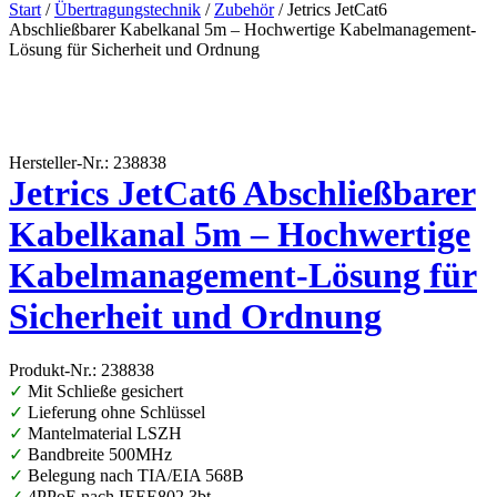
Start
/
Übertragungstechnik
/
Zubehör
/ Jetrics JetCat6
Abschließbarer Kabelkanal 5m – Hochwertige Kabelmanagement-
Lösung für Sicherheit und Ordnung
Hersteller-Nr.: 238838
Jetrics JetCat6 Abschließbarer
Kabelkanal 5m – Hochwertige
Kabelmanagement-Lösung für
Sicherheit und Ordnung
Produkt-Nr.: 238838
✓
Mit Schließe gesichert
✓
Lieferung ohne Schlüssel
✓
Mantelmaterial LSZH
✓
Bandbreite 500MHz
✓
Belegung nach TIA/EIA 568B
✓
4PPoE nach IEEE802.3bt