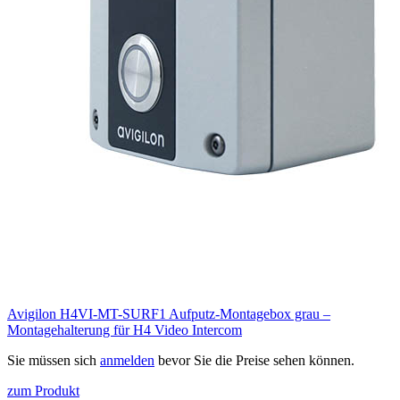
Avigilon H4VI-MT-SURF1 Aufputz-Montagebox grau –
Montagehalterung für H4 Video Intercom
Sie müssen sich
anmelden
bevor Sie die Preise sehen können.
zum Produkt