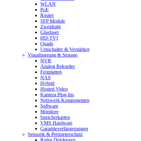
WLAN
PoE
Router
SFP Module
Zweidraht
Glasfaser
HD-TVI
Quads
Umschalter & Verstärker
Visualisierung & Storage
NVR
Analog Rekorder
Festplatten
NAS
Hybrid
Hosted Video
Kamera Plug-Ins
Netzwerk Komponenten
Software
Monitore
Speicherkarten
VMS Hardware
Garantieverlängerungen
Sensorik & Perimeterschutz
Radar Detektoren