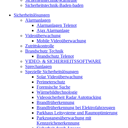
Sicherheitstechnik-Karlsruhe
Sicherheitstechnik-Baden-baden
Sicherheitslösungen
Alarmanlagen
Alarmanlagen Telenot
Ajax Alarmanlage
Videoüberwachung
Mobile Videoüberwachung
Zutrittskontrolle
Brandschutz Technik
Brandschutz Telenot
VIDEO- & SICHERHEITSSOFTWARE
Sprechanlagen
Spezielle Sicherheitslösungen
Solar Videoüberwachung
Perimeterschutz
Forensische Suche
Wärmebildtechnologie
Videosicherheit Radar Autotracking​
Brandfrüherkennung
Brandfrüherkennung bei Elektrofahrzeugen
Parkhaus Leitsysteme und Raumoptimierung
Parkzugangsüberwachung mit
Kennzeichenerkennung