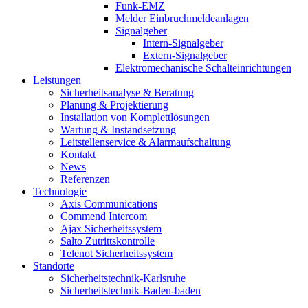
Funk-EMZ
Melder Einbruchmeldeanlagen
Signalgeber
Intern-Signalgeber
Extern-Signalgeber
Elektromechanische Schalteinrichtungen
Leistungen
Sicherheitsanalyse & Beratung
Planung & Projektierung​
Installation von Komplettlösungen
Wartung & Instandsetzung
Leitstellenservice & Alarmaufschaltung
Kontakt
News
Referenzen
Technologie
Axis Communications
Commend Intercom
Ajax Sicherheitssystem​
Salto Zutrittskontrolle
Telenot Sicherheitssystem
Standorte
Sicherheitstechnik-Karlsruhe
Sicherheitstechnik-Baden-baden