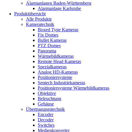
Alarmanlagen Baden-Württemberg
Alarmanlage Karlsruhe
Produktübersicht
Alle Produkte
Kameratechnik
Boxed Type Kameras
Fix Domes
Bullet Kameras
PTZ Domes
Panorama
Wärmebildkameras
Remote Head Kameras
Spezialkameras
Analog HD-Kameras
Positioniersysteme
Sentech Industriekameras
Positioniersysteme Wärmebildkameras
Objektive
Beleuchtung
Gehäuse
Übertragungstechnik
Encoder
Decoder
Switches
Medienkonverter