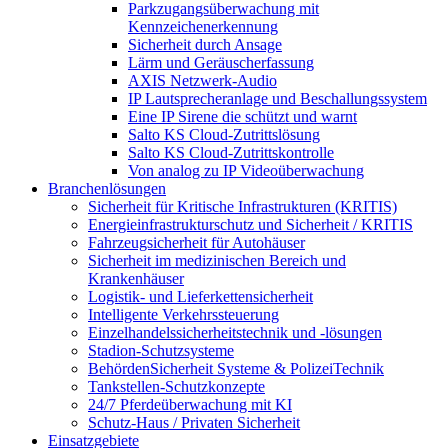
Parkzugangsüberwachung mit
Kennzeichenerkennung
Sicherheit durch Ansage
Lärm und Geräuscherfassung
AXIS Netzwerk-Audio
IP Lautsprecheranlage und Beschallungssystem
Eine IP Sirene die schützt und warnt
Salto KS Cloud-Zutrittslösung
Salto KS Cloud-Zutrittskontrolle
Von analog zu IP Videoüberwachung
Branchenlösungen
Sicherheit für Kritische Infrastrukturen (KRITIS)
Energieinfrastrukturschutz und Sicherheit / KRITIS
Fahrzeugsicherheit für Autohäuser
Sicherheit im medizinischen Bereich und
Krankenhäuser
Logistik- und Lieferkettensicherheit
Intelligente Verkehrssteuerung
Einzelhandelssicherheitstechnik und -lösungen
Stadion-Schutzsysteme
BehördenSicherheit Systeme & PolizeiTechnik
Tankstellen-Schutzkonzepte​
24/7 Pferdeüberwachung mit KI
Schutz-Haus / Privaten Sicherheit
Einsatzgebiete