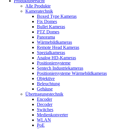
Produktübersicht
Alle Produkte
Kameratechnik
Boxed Type Kameras
Fix Domes
Bullet Kameras
PTZ Domes
Panorama
Wärmebildkameras
Remote Head Kameras
Spezialkameras
Analog HD-Kameras
Positioniersysteme
Sentech Industriekameras
Positioniersysteme Wärmebildkameras
Objektive
Beleuchtung
Gehäuse
Übertragungstechnik
Encoder
Decoder
Switches
Medienkonverter
WLAN
PoE