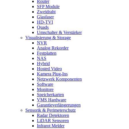
Router
SFP Module
Zweidraht
Glasfaser
HD-TVI
Quads
Umschalter & Verstärker
Visualisierung & Storage
NVR
Analog Rekorder
Festplatten
NAS
Hybrid
Hosted Video
Kamera Plug-Ins
Netzwerk Komponenten
Software
Monitore
Speicherkarten
VMS Hardware
Garantieverlängerungen
Sensorik & Perimeterschutz
Radar Detektoren
LiDAR Sensoren
Infrarot Melder