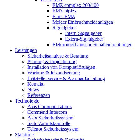
EMZ complex 200/400
EMZ hiplex
Funk-EMZ
Melder Einbruchmeldeanlagen
Signalgeber
Intern-Signalgeber
Extern-Signalgeber
Elektromechanische Schalteinrichtungen
Leistungen
Sicherheitsanalyse & Beratung
Planung & Projektierung​
Installation von Komplettlösungen
Wartung & Instandsetzung
Leitstellenservice & Alarmaufschaltung
Kontakt
News
Referenzen
Technologie
Axis Communications
Commend Intercom
Ajax Sicherheitssystem​
Salto Zutrittskontrolle
Telenot Sicherheitssystem
Standorte