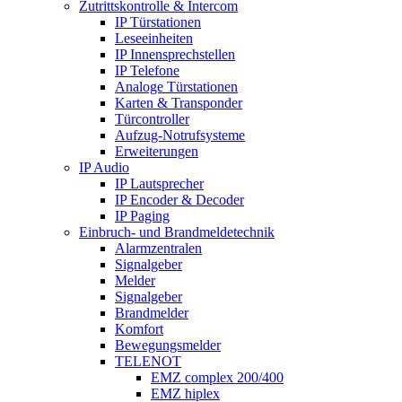
Zutrittskontrolle & Intercom
IP Türstationen
Leseeinheiten
IP Innensprechstellen
IP Telefone
Analoge Türstationen
Karten & Transponder
Türcontroller
Aufzug-Notrufsysteme
Erweiterungen
IP Audio
IP Lautsprecher
IP Encoder & Decoder
IP Paging
Einbruch- und Brandmeldetechnik
Alarmzentralen
Signalgeber
Melder
Signalgeber
Brandmelder
Komfort
Bewegungsmelder
TELENOT
EMZ complex 200/400
EMZ hiplex