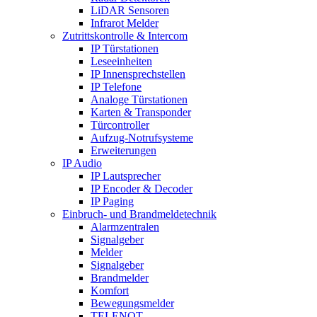
LiDAR Sensoren
Infrarot Melder
Zutrittskontrolle & Intercom
IP Türstationen
Leseeinheiten
IP Innensprechstellen
IP Telefone
Analoge Türstationen
Karten & Transponder
Türcontroller
Aufzug-Notrufsysteme
Erweiterungen
IP Audio
IP Lautsprecher
IP Encoder & Decoder
IP Paging
Einbruch- und Brandmeldetechnik
Alarmzentralen
Signalgeber
Melder
Signalgeber
Brandmelder
Komfort
Bewegungsmelder
TELENOT