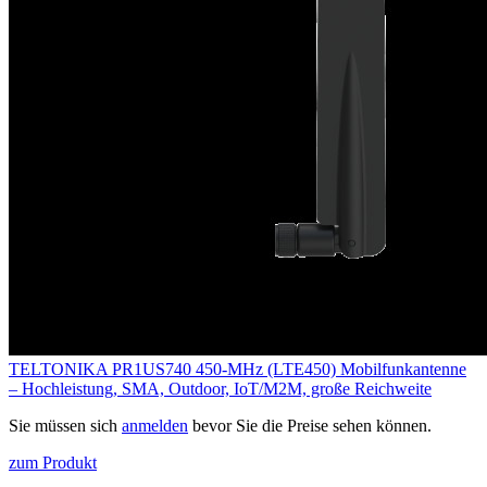
TELTONIKA PR1US740 450‑MHz (LTE450) Mobilfunkantenne
– Hochleistung, SMA, Outdoor, IoT/M2M, große Reichweite
Sie müssen sich
anmelden
bevor Sie die Preise sehen können.
zum Produkt