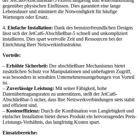
der JetCat6-Abschließbar-5 extrem langlebig und widerstandsfähig
gegenüber physischen Einflüssen. Dies garantiert eine lange
Lebensdauer und minimiert die Notwendigkeit für häufige
Wartungen oder Ersatz.
4.
Einfache Installation:
Dank des benutzerfreundlichen Designs
lässt sich der JetCat6-Abschließbar-5 schnell und unkompliziert
installieren. Dies spart wertvolle Zeit und Ressourcen bei der
Einrichtung Ihrer Netzwerkinfrastruktur.
Vorteile:
–
Erhöhte Sicherheit:
Der abschließbare Mechanismus bietet
zusätzlichen Schutz vor Manipulationen und unbefugtem Zugriff,
was besonders in sensiblen Unternehmensumgebungen von Vorteil
ist.
–
Zuverlässige Leistung:
Mit seiner Fähigkeit, hohe
Datenübertragungsraten zu unterstützen, stellt der JetCat6-
Abschließbar-5 sicher, dass Ihre Netzwerkverbindungen stets stabil
und effizient sind.
–
Kosteneffizienz:
Durch die Kombination von Langlebigkeit und
einfacher Installation bietet dieses Produkt ein hervorragendes Preis-
Leistungs-Verhältnis, das langfristig Kosten spart.
Einsatzbereiche: