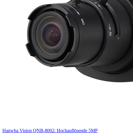
Hanwha Vision QNB-8002: Hochauflösende 5MP