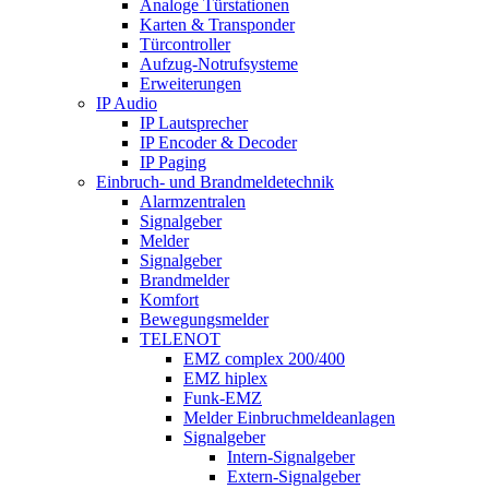
Analoge Türstationen
Karten & Transponder
Türcontroller
Aufzug-Notrufsysteme
Erweiterungen
IP Audio
IP Lautsprecher
IP Encoder & Decoder
IP Paging
Einbruch- und Brandmeldetechnik
Alarmzentralen
Signalgeber
Melder
Signalgeber
Brandmelder
Komfort
Bewegungsmelder
TELENOT
EMZ complex 200/400
EMZ hiplex
Funk-EMZ
Melder Einbruchmeldeanlagen
Signalgeber
Intern-Signalgeber
Extern-Signalgeber