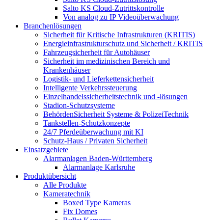
Salto KS Cloud-Zutrittskontrolle
Von analog zu IP Videoüberwachung
Branchenlösungen
Sicherheit für Kritische Infrastrukturen (KRITIS)
Energieinfrastrukturschutz und Sicherheit / KRITIS
Fahrzeugsicherheit für Autohäuser
Sicherheit im medizinischen Bereich und
Krankenhäuser
Logistik- und Lieferkettensicherheit
Intelligente Verkehrssteuerung
Einzelhandelssicherheitstechnik und -lösungen
Stadion-Schutzsysteme
BehördenSicherheit Systeme & PolizeiTechnik
Tankstellen-Schutzkonzepte​
24/7 Pferdeüberwachung mit KI
Schutz-Haus / Privaten Sicherheit
Einsatzgebiete
Alarmanlagen Baden-Württemberg
Alarmanlage Karlsruhe
Produktübersicht
Alle Produkte
Kameratechnik
Boxed Type Kameras
Fix Domes