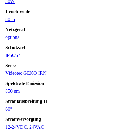
30W
Leuchtweite
80 m
Netzgerät
optional
Schutzart
IP66/67
Serie
Videotec GEKO IRN
Spektrale Emission
850 nm
Strahlausbreitung H
60°
Stromversorgung
12-24VDC
,
24VAC