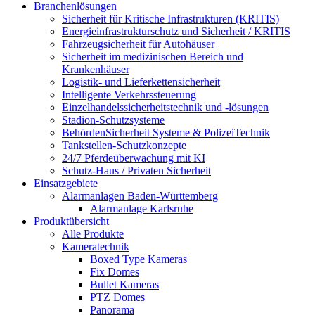
Branchenlösungen
Sicherheit für Kritische Infrastrukturen (KRITIS)
Energieinfrastrukturschutz und Sicherheit / KRITIS
Fahrzeugsicherheit für Autohäuser
Sicherheit im medizinischen Bereich und
Krankenhäuser
Logistik- und Lieferkettensicherheit
Intelligente Verkehrssteuerung
Einzelhandelssicherheitstechnik und -lösungen
Stadion-Schutzsysteme
BehördenSicherheit Systeme & PolizeiTechnik
Tankstellen-Schutzkonzepte​
24/7 Pferdeüberwachung mit KI
Schutz-Haus / Privaten Sicherheit
Einsatzgebiete
Alarmanlagen Baden-Württemberg
Alarmanlage Karlsruhe
Produktübersicht
Alle Produkte
Kameratechnik
Boxed Type Kameras
Fix Domes
Bullet Kameras
PTZ Domes
Panorama