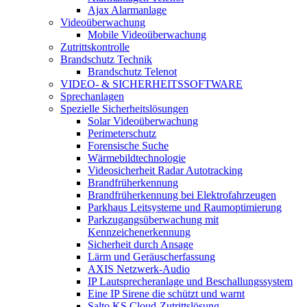
Ajax Alarmanlage
Videoüberwachung
Mobile Videoüberwachung
Zutrittskontrolle
Brandschutz Technik
Brandschutz Telenot
VIDEO- & SICHERHEITSSOFTWARE
Sprechanlagen
Spezielle Sicherheitslösungen
Solar Videoüberwachung
Perimeterschutz
Forensische Suche
Wärmebildtechnologie
Videosicherheit Radar Autotracking​
Brandfrüherkennung
Brandfrüherkennung bei Elektrofahrzeugen
Parkhaus Leitsysteme und Raumoptimierung
Parkzugangsüberwachung mit
Kennzeichenerkennung
Sicherheit durch Ansage
Lärm und Geräuscherfassung
AXIS Netzwerk-Audio
IP Lautsprecheranlage und Beschallungssystem
Eine IP Sirene die schützt und warnt
Salto KS Cloud-Zutrittslösung