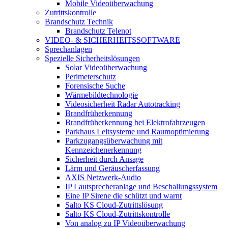
Mobile Videoüberwachung
Zutrittskontrolle
Brandschutz Technik
Brandschutz Telenot
VIDEO- & SICHERHEITSSOFTWARE
Sprechanlagen
Spezielle Sicherheitslösungen
Solar Videoüberwachung
Perimeterschutz
Forensische Suche
Wärmebildtechnologie
Videosicherheit Radar Autotracking​
Brandfrüherkennung
Brandfrüherkennung bei Elektrofahrzeugen
Parkhaus Leitsysteme und Raumoptimierung
Parkzugangsüberwachung mit
Kennzeichenerkennung
Sicherheit durch Ansage
Lärm und Geräuscherfassung
AXIS Netzwerk-Audio
IP Lautsprecheranlage und Beschallungssystem
Eine IP Sirene die schützt und warnt
Salto KS Cloud-Zutrittslösung
Salto KS Cloud-Zutrittskontrolle
Von analog zu IP Videoüberwachung