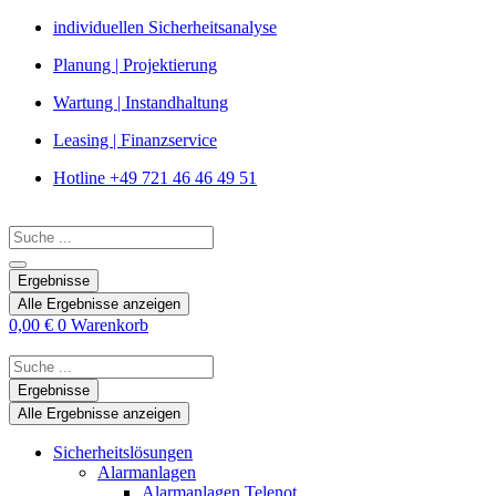
Zum
individuellen Sicherheitsanalyse
Inhalt
Planung | Projektierung
springen
Wartung | Instandhaltung
Leasing | Finanzservice
Hotline +49 721 46 46 49 51
Search
...
Ergebnisse
Alle Ergebnisse anzeigen
0,00
€
0
Warenkorb
Search
...
Ergebnisse
Alle Ergebnisse anzeigen
Sicherheitslösungen
Alarmanlagen
Alarmanlagen Telenot