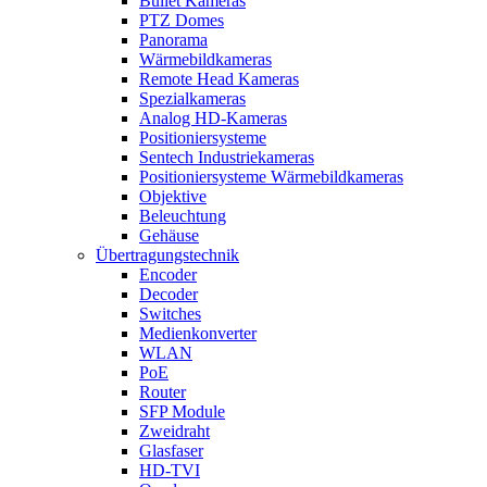
Bullet Kameras
PTZ Domes
Panorama
Wärmebildkameras
Remote Head Kameras
Spezialkameras
Analog HD-Kameras
Positioniersysteme
Sentech Industriekameras
Positioniersysteme Wärmebildkameras
Objektive
Beleuchtung
Gehäuse
Übertragungstechnik
Encoder
Decoder
Switches
Medienkonverter
WLAN
PoE
Router
SFP Module
Zweidraht
Glasfaser
HD-TVI