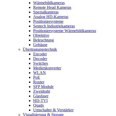
Wärmebildkameras
Remote Head Kameras
Spezialkameras
Analog HD-Kameras
Positioniersysteme
Sentech Industriekameras
Positioniersysteme Wärmebildkameras
Objektive
Beleuchtung
Gehäuse
Übertragungstechnik
Encoder
Decoder
Switches
Medienkonverter
WLAN
PoE
Router
SFP Module
Zweidraht
Glasfaser
HD-TVI
Quads
Umschalter & Verstärker
Visualisierung & Storage