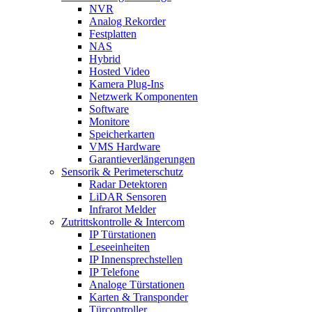
NVR
Analog Rekorder
Festplatten
NAS
Hybrid
Hosted Video
Kamera Plug-Ins
Netzwerk Komponenten
Software
Monitore
Speicherkarten
VMS Hardware
Garantieverlängerungen
Sensorik & Perimeterschutz
Radar Detektoren
LiDAR Sensoren
Infrarot Melder
Zutrittskontrolle & Intercom
IP Türstationen
Leseeinheiten
IP Innensprechstellen
IP Telefone
Analoge Türstationen
Karten & Transponder
Türcontroller