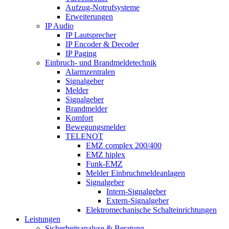
Aufzug-Notrufsysteme
Erweiterungen
IP Audio
IP Lautsprecher
IP Encoder & Decoder
IP Paging
Einbruch- und Brandmeldetechnik
Alarmzentralen
Signalgeber
Melder
Signalgeber
Brandmelder
Komfort
Bewegungsmelder
TELENOT
EMZ complex 200/400
EMZ hiplex
Funk-EMZ
Melder Einbruchmeldeanlagen
Signalgeber
Intern-Signalgeber
Extern-Signalgeber
Elektromechanische Schalteinrichtungen
Leistungen
Sicherheitsanalyse & Beratung