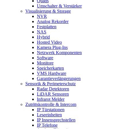
Quads
Umschalter & Verstärker
Visualisierung & Storage
NVR
Analog Rekorder
Festplatten
NAS
Hybrid
Hosted Video
Kamera Plug-Ins
Netzwerk Komponenten
Software
Monitore
Speicherkarten
VMS Hardware
Garantieverlängerungen
Sensorik & Perimeterschutz
Radar Detektoren
LiDAR Sensoren
Infrarot Melder
Zutrittskontrolle & Intercom
IP Türstationen
Leseeinheiten
IP Innensprechstellen
IP Telefone