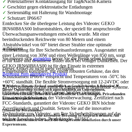
✓
Potenzialfreier Kontaktausgang für Tag&Nacht-Kamera
✓
Geschützt gegen elektrostatische Entladungen
✓
Serienmäßig mit Halterung für Wandmontage
✓
Schutzart: IP66/67
Entdecken Sie die überlegene Leistung des Videotec GEKO
IRN60B8AS00 Infrarotstrahlers, der speziell für anspruchsvolle
Überwachungsanwendungen entwickelt wurde. Mit einer
beeindruckenden Reichweite von 80 Metern und einem
Abstrahlwinkel von 60° bietet dieser Strahler eine optimale
aufklappen
Ausleuchtung für Ihre Sicherheitsanforderungen. Ausgestattet mit
einer Leistung von 30W und einer Wellenlänge von 850 nm, sorgt
Sie müssen sich
anmelden
bevor Sie die Preise sehen können.
er für klare und detaillierte Bilder auch bei völliger Dunkelheit. Der
GEKO IRN60B8AS00 ist für den Einsatz in extremen
Dieser Artikel ist nicht mehr verfügbar
Umgebungen konzipiert, mit einem robusten Gehäuse, das den
Beratung zum alternativen Produkt
Schutzklassen IP66/67 entspricht und Temperaturen von -50°C bis
+60°C standhält. Die flexible Stromversorgung mit 12-24VDC oder
🚨 Wichtiger Hinweis: Verkauf ausschließlich an Geschäftskunden & Behörden! 🚨
24VAC ermöglicht eine einfache Integration in bestehende Systeme.
Dieser Onlineshop richtet sich
ausschließlich
an Unternehmen,
Optional erweiterbar, bietet dieser Strahler vielseitige
Gewerbetreibende, Behörden und öffentliche Einrichtungen.
Privatkunden
Einsatzmöglichkeiten in der Videoüberwachung. Zertifiziert nach
können hier nicht bestellen.
FCC-Standards, garantiert der Videotec GEKO IRN höchste
Zuverlässigkeit und Qualität. Setzen Sie auf die innovative
❗
Hinweis für Privatkunden:
Technologie von Videotec, um Ihre Sicherheitslösungen auf das
Sie können dennoch eine
kostenlose Beratung
in Anspruch nehmen. Auf
nächste Level zu heben. Produktcode: 241561.
Wunsch übernehmen wir auch die
fachgerechte Installation
durch unser
Expertenteam.