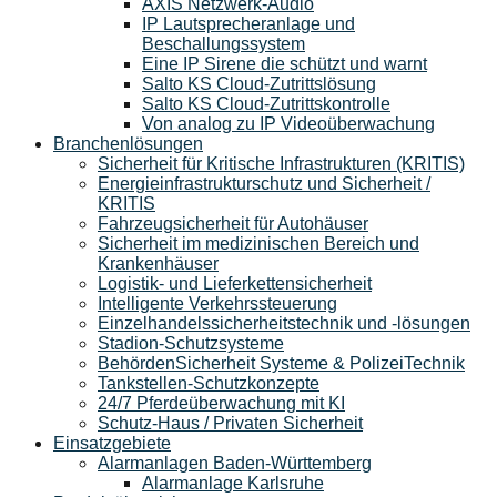
AXIS Netzwerk-Audio
IP Lautsprecheranlage und
Beschallungssystem
Eine IP Sirene die schützt und warnt
Salto KS Cloud-Zutrittslösung
Salto KS Cloud-Zutrittskontrolle
Von analog zu IP Videoüberwachung
Branchenlösungen
Sicherheit für Kritische Infrastrukturen (KRITIS)
Energieinfrastrukturschutz und Sicherheit /
KRITIS
Fahrzeugsicherheit für Autohäuser
Sicherheit im medizinischen Bereich und
Krankenhäuser
Logistik- und Lieferkettensicherheit
Intelligente Verkehrssteuerung
Einzelhandelssicherheitstechnik und -lösungen
Stadion-Schutzsysteme
BehördenSicherheit Systeme & PolizeiTechnik
Tankstellen-Schutzkonzepte​
24/7 Pferdeüberwachung mit KI
Schutz-Haus / Privaten Sicherheit
Einsatzgebiete
Alarmanlagen Baden-Württemberg
Alarmanlage Karlsruhe