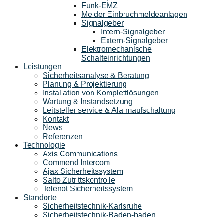
Funk-EMZ
Melder Einbruchmeldeanlagen
Signalgeber
Intern-Signalgeber
Extern-Signalgeber
Elektromechanische
Schalteinrichtungen
Leistungen
Sicherheitsanalyse & Beratung
Planung & Projektierung​
Installation von Komplettlösungen
Wartung & Instandsetzung
Leitstellenservice & Alarmaufschaltung
Kontakt
News
Referenzen
Technologie
Axis Communications
Commend Intercom
Ajax Sicherheitssystem​
Salto Zutrittskontrolle
Telenot Sicherheitssystem
Standorte
Sicherheitstechnik-Karlsruhe
Sicherheitstechnik-Baden-baden