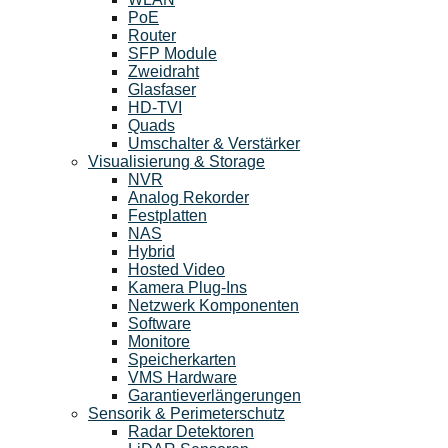
PoE
Router
SFP Module
Zweidraht
Glasfaser
HD-TVI
Quads
Umschalter & Verstärker
Visualisierung & Storage
NVR
Analog Rekorder
Festplatten
NAS
Hybrid
Hosted Video
Kamera Plug-Ins
Netzwerk Komponenten
Software
Monitore
Speicherkarten
VMS Hardware
Garantieverlängerungen
Sensorik & Perimeterschutz
Radar Detektoren