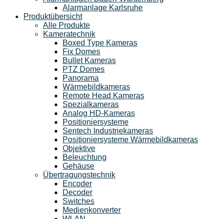
Alarmanlage Karlsruhe
Produktübersicht
Alle Produkte
Kameratechnik
Boxed Type Kameras
Fix Domes
Bullet Kameras
PTZ Domes
Panorama
Wärmebildkameras
Remote Head Kameras
Spezialkameras
Analog HD-Kameras
Positioniersysteme
Sentech Industriekameras
Positioniersysteme Wärmebildkameras
Objektive
Beleuchtung
Gehäuse
Übertragungstechnik
Encoder
Decoder
Switches
Medienkonverter
WLAN