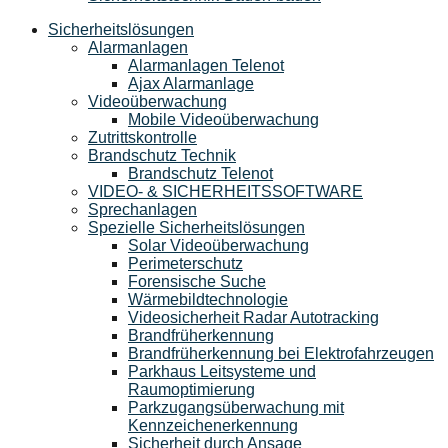
Sicherheitslösungen
Alarmanlagen
Alarmanlagen Telenot
Ajax Alarmanlage
Videoüberwachung
Mobile Videoüberwachung
Zutrittskontrolle
Brandschutz Technik
Brandschutz Telenot
VIDEO- & SICHERHEITSSOFTWARE
Sprechanlagen
Spezielle Sicherheitslösungen
Solar Videoüberwachung
Perimeterschutz
Forensische Suche
Wärmebildtechnologie
Videosicherheit Radar Autotracking​
Brandfrüherkennung
Brandfrüherkennung bei Elektrofahrzeugen
Parkhaus Leitsysteme und
Raumoptimierung
Parkzugangsüberwachung mit
Kennzeichenerkennung
Sicherheit durch Ansage