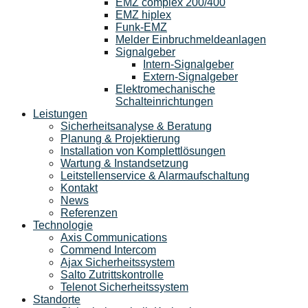
EMZ complex 200/400
EMZ hiplex
Funk-EMZ
Melder Einbruchmeldeanlagen
Signalgeber
Intern-Signalgeber
Extern-Signalgeber
Elektromechanische
Schalteinrichtungen
Leistungen
Sicherheitsanalyse & Beratung
Planung & Projektierung​
Installation von Komplettlösungen
Wartung & Instandsetzung
Leitstellenservice & Alarmaufschaltung
Kontakt
News
Referenzen
Technologie
Axis Communications
Commend Intercom
Ajax Sicherheitssystem​
Salto Zutrittskontrolle
Telenot Sicherheitssystem
Standorte