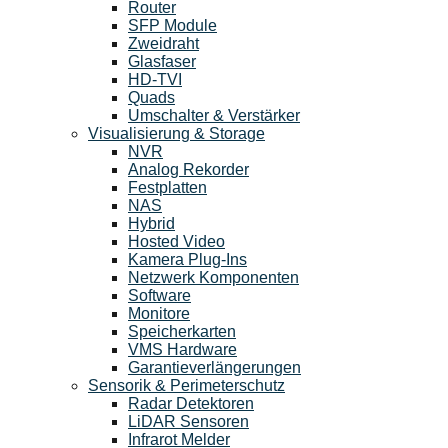
Router
SFP Module
Zweidraht
Glasfaser
HD-TVI
Quads
Umschalter & Verstärker
Visualisierung & Storage
NVR
Analog Rekorder
Festplatten
NAS
Hybrid
Hosted Video
Kamera Plug-Ins
Netzwerk Komponenten
Software
Monitore
Speicherkarten
VMS Hardware
Garantieverlängerungen
Sensorik & Perimeterschutz
Radar Detektoren
LiDAR Sensoren
Infrarot Melder