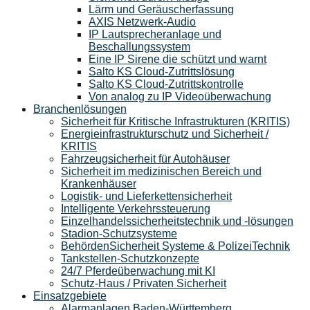
Lärm und Geräuscherfassung
AXIS Netzwerk-Audio
IP Lautsprecheranlage und
Beschallungssystem
Eine IP Sirene die schützt und warnt
Salto KS Cloud-Zutrittslösung
Salto KS Cloud-Zutrittskontrolle
Von analog zu IP Videoüberwachung
Branchenlösungen
Sicherheit für Kritische Infrastrukturen (KRITIS)
Energieinfrastrukturschutz und Sicherheit /
KRITIS
Fahrzeugsicherheit für Autohäuser
Sicherheit im medizinischen Bereich und
Krankenhäuser
Logistik- und Lieferkettensicherheit
Intelligente Verkehrssteuerung
Einzelhandelssicherheitstechnik und -lösungen
Stadion-Schutzsysteme
BehördenSicherheit Systeme & PolizeiTechnik
Tankstellen-Schutzkonzepte​
24/7 Pferdeüberwachung mit KI
Schutz-Haus / Privaten Sicherheit
Einsatzgebiete
Alarmanlagen Baden-Württemberg