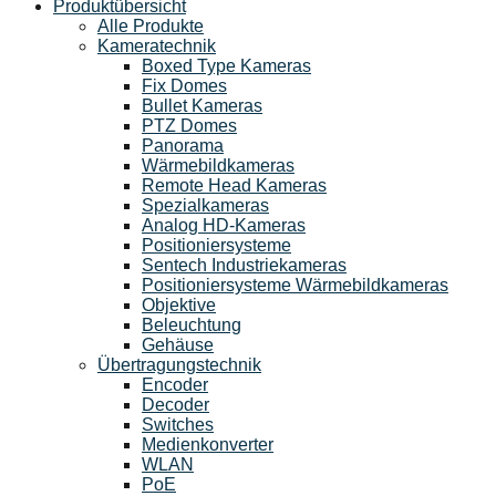
Produktübersicht
Alle Produkte
Kameratechnik
Boxed Type Kameras
Fix Domes
Bullet Kameras
PTZ Domes
Panorama
Wärmebildkameras
Remote Head Kameras
Spezialkameras
Analog HD-Kameras
Positioniersysteme
Sentech Industriekameras
Positioniersysteme Wärmebildkameras
Objektive
Beleuchtung
Gehäuse
Übertragungstechnik
Encoder
Decoder
Switches
Medienkonverter
WLAN
PoE