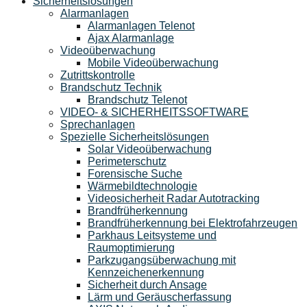
Sicherheitslösungen
Alarmanlagen
Alarmanlagen Telenot
Ajax Alarmanlage
Videoüberwachung
Mobile Videoüberwachung
Zutrittskontrolle
Brandschutz Technik
Brandschutz Telenot
VIDEO- & SICHERHEITSSOFTWARE
Sprechanlagen
Spezielle Sicherheitslösungen
Solar Videoüberwachung
Perimeterschutz
Forensische Suche
Wärmebildtechnologie
Videosicherheit Radar Autotracking​
Brandfrüherkennung
Brandfrüherkennung bei Elektrofahrzeugen
Parkhaus Leitsysteme und
Raumoptimierung
Parkzugangsüberwachung mit
Kennzeichenerkennung
Sicherheit durch Ansage
Lärm und Geräuscherfassung