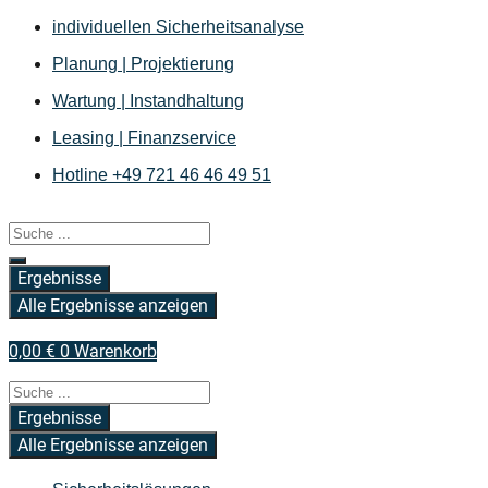
Zum
individuellen Sicherheitsanalyse
Inhalt
Planung | Projektierung
springen
Wartung | Instandhaltung
Leasing | Finanzservice
Hotline +49 721 46 46 49 51
Search
...
Ergebnisse
Alle Ergebnisse anzeigen
0,00
€
0
Warenkorb
Search
...
Ergebnisse
Alle Ergebnisse anzeigen