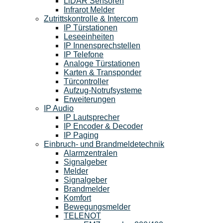
LiDAR Sensoren
Infrarot Melder
Zutrittskontrolle & Intercom
IP Türstationen
Leseeinheiten
IP Innensprechstellen
IP Telefone
Analoge Türstationen
Karten & Transponder
Türcontroller
Aufzug-Notrufsysteme
Erweiterungen
IP Audio
IP Lautsprecher
IP Encoder & Decoder
IP Paging
Einbruch- und Brandmeldetechnik
Alarmzentralen
Signalgeber
Melder
Signalgeber
Brandmelder
Komfort
Bewegungsmelder
TELENOT