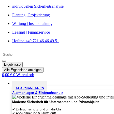
Zum
individuellen Sicherheitsanalyse
Inhalt
Planung | Projektierung
springen
Wartung | Instandhaltung
Leasing | Finanzservice
Hotline +49 721 46 46 49 51
Search
...
Ergebnisse
Alle Ergebnisse anzeigen
0,00
€
0
Warenkorb
Sicherheitslösungen
ALARMANLAGEN
Alarmanlagen & Einbruchschutz
Moderne Sicherheit für Unternehmen und Privatobjekte
✔ Einbruchschutz rund um die Uhr
✔ App-Steuerung & Fernzugriff