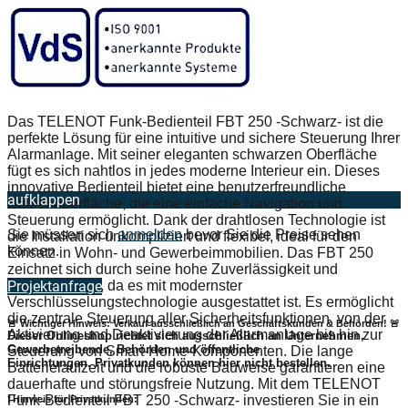
Das TELENOT Funk-Bedienteil FBT 250 -Schwarz- ist die
perfekte Lösung für eine intuitive und sichere Steuerung Ihrer
Alarmanlage. Mit seiner eleganten schwarzen Oberfläche
fügt es sich nahtlos in jedes moderne Interieur ein. Dieses
innovative Bedienteil bietet eine benutzerfreundliche
aufklappen
Bedienoberfläche, die eine einfache Navigation und
Steuerung ermöglicht. Dank der drahtlosen Technologie ist
Sie müssen sich
anmelden
bevor Sie die Preise sehen
die Installation unkompliziert und flexibel, ideal für den
können.
Einsatz in Wohn- und Gewerbeimmobilien. Das FBT 250
zeichnet sich durch seine hohe Zuverlässigkeit und
Sicherheit aus, da es mit modernster
Projektanfrage
Verschlüsselungstechnologie ausgestattet ist. Es ermöglicht
die zentrale Steuerung aller Sicherheitsfunktionen, von der
🚨 Wichtiger Hinweis: Verkauf ausschließlich an Geschäftskunden & Behörden! 🚨
Aktivierung und Deaktivierung der Alarmanlage bis hin zur
Dieser Onlineshop richtet sich
ausschließlich
an Unternehmen,
Gewerbetreibende, Behörden und öffentliche
Steuerung von Smart-Home-Komponenten. Die lange
Einrichtungen.
Privatkunden können hier nicht bestellen.
Batterielaufzeit und die robuste Bauweise garantieren eine
dauerhafte und störungsfreie Nutzung. Mit dem TELENOT
Funk-Bedienteil FBT 250 -Schwarz- investieren Sie in ein
❗
Hinweis für Privatkunden: