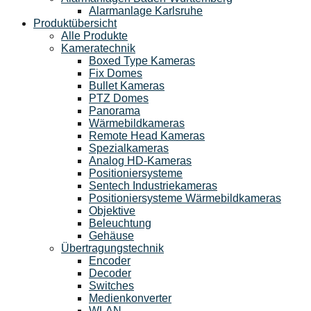
Alarmanlage Karlsruhe
Produktübersicht
Alle Produkte
Kameratechnik
Boxed Type Kameras
Fix Domes
Bullet Kameras
PTZ Domes
Panorama
Wärmebildkameras
Remote Head Kameras
Spezialkameras
Analog HD-Kameras
Positioniersysteme
Sentech Industriekameras
Positioniersysteme Wärmebildkameras
Objektive
Beleuchtung
Gehäuse
Übertragungstechnik
Encoder
Decoder
Switches
Medienkonverter
WLAN