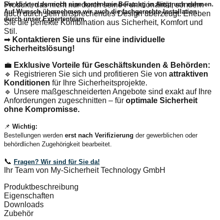
Sie können dennoch eine
kostenlose Beratung
in Anspruch nehmen.
Produkt, das nicht nur durch seine Funktionalität, sondern
Auf Wunsch übernehmen wir auch die
fachgerechte Installation
auch durch sein ansprechendes Design überzeugt. Erleben
durch unser Expertenteam.
Sie die perfekte Kombination aus Sicherheit, Komfort und
Stil.
➡
Kontaktieren Sie uns für eine individuelle
Sicherheitslösung!
💼
Exklusive Vorteile für Geschäftskunden & Behörden:
🔹 Registrieren Sie sich und profitieren Sie von
attraktiven
Konditionen
für Ihre Sicherheitsprojekte.
🔹 Unsere maßgeschneiderten Angebote sind exakt auf Ihre
Anforderungen zugeschnitten – für
optimale Sicherheit
ohne Kompromisse.
📌
Wichtig:
Bestellungen werden
erst nach Verifizierung
der gewerblichen oder
behördlichen Zugehörigkeit bearbeitet.
📞
Fragen? Wir sind für Sie da!
Ihr Team von My-Sicherheit Technology GmbH
Produktbeschreibung
Eigenschaften
Downloads
Zubehör