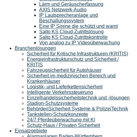
Lärm und Geräuscherfassung
AXIS Netzwerk-Audio
IP Lautsprecheranlage und
Beschallungssystem
Eine IP Sirene die schützt und warnt
Salto KS Cloud-Zutrittslösung
Salto KS Cloud-Zutrittskontrolle
Von analog zu IP Videoüberwachung
Branchenlösungen
Sicherheit für Kritische Infrastrukturen (KRITIS)
Energieinfrastrukturschutz und Sicherheit /
KRITIS
Fahrzeugsicherheit für Autohäuser
Sicherheit im medizinischen Bereich und
Krankenhäuser
Logistik- und Lieferkettensicherheit
Intelligente Verkehrssteuerung
Einzelhandelssicherheitstechnik und -lösungen
Stadion-Schutzsysteme
BehördenSicherheit Systeme & PolizeiTechnik
Tankstellen-Schutzkonzepte​
24/7 Pferdeüberwachung mit KI
Schutz-Haus / Privaten Sicherheit
Einsatzgebiete
Alarmanlagen Baden-Württemberg