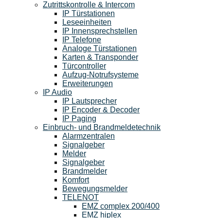
Zutrittskontrolle & Intercom
IP Türstationen
Leseeinheiten
IP Innensprechstellen
IP Telefone
Analoge Türstationen
Karten & Transponder
Türcontroller
Aufzug-Notrufsysteme
Erweiterungen
IP Audio
IP Lautsprecher
IP Encoder & Decoder
IP Paging
Einbruch- und Brandmeldetechnik
Alarmzentralen
Signalgeber
Melder
Signalgeber
Brandmelder
Komfort
Bewegungsmelder
TELENOT
EMZ complex 200/400
EMZ hiplex