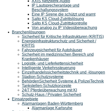
AXIS Netzwerk-Audio
IP Lautsprecheranlage und
Beschallungssystem
Eine IP Sirene die schützt und warnt
Salto KS Cloud-Zutrittslösung
Salto KS Cloud-Zutrittskontrolle
Von analog zu IP Videoüberwachung
Branchenlösungen
Sicherheit für Kritische Infrastrukturen (KRITIS)
Energieinfrastrukturschutz und Sicherheit /
KRITIS
Fahrzeugsicherheit für Autohäuser
Sicherheit im medizinischen Bereich und
Krankenhäuser
Logistik- und Lieferkettensicherheit
Intelligente Verkehrssteuerung
Einzelhandelssicherheitstechnik und -lösungen
Stadion-Schutzsysteme
BehördenSicherheit Systeme & PolizeiTechnik
Tankstellen-Schutzkonzepte​
24/7 Pferdeüberwachung mit KI
Schutz-Haus / Privaten Sicherheit
Einsatzgebiete
Alarmanlagen Baden-Württemberg
Alarmanlage Karlsruhe