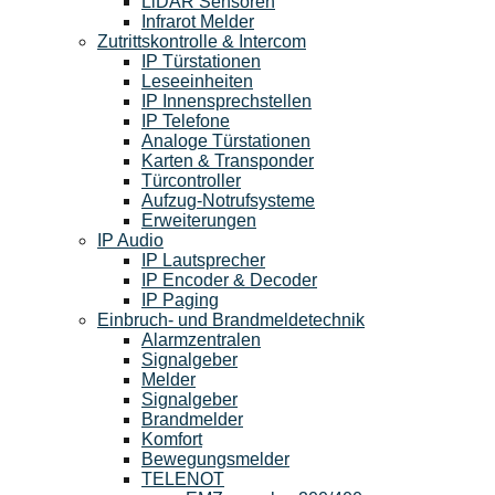
LiDAR Sensoren
Infrarot Melder
Zutrittskontrolle & Intercom
IP Türstationen
Leseeinheiten
IP Innensprechstellen
IP Telefone
Analoge Türstationen
Karten & Transponder
Türcontroller
Aufzug-Notrufsysteme
Erweiterungen
IP Audio
IP Lautsprecher
IP Encoder & Decoder
IP Paging
Einbruch- und Brandmeldetechnik
Alarmzentralen
Signalgeber
Melder
Signalgeber
Brandmelder
Komfort
Bewegungsmelder
TELENOT