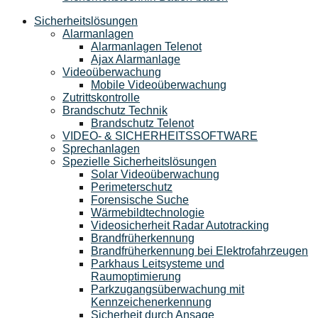
Sicherheitslösungen
Alarmanlagen
Alarmanlagen Telenot
Ajax Alarmanlage
Videoüberwachung
Mobile Videoüberwachung
Zutrittskontrolle
Brandschutz Technik
Brandschutz Telenot
VIDEO- & SICHERHEITSSOFTWARE
Sprechanlagen
Spezielle Sicherheitslösungen
Solar Videoüberwachung
Perimeterschutz
Forensische Suche
Wärmebildtechnologie
Videosicherheit Radar Autotracking​
Brandfrüherkennung
Brandfrüherkennung bei Elektrofahrzeugen
Parkhaus Leitsysteme und
Raumoptimierung
Parkzugangsüberwachung mit
Kennzeichenerkennung
Sicherheit durch Ansage