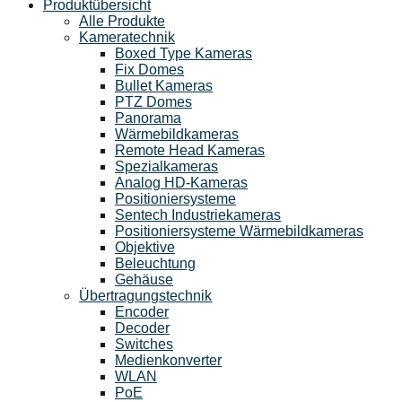
Produktübersicht
Alle Produkte
Kameratechnik
Boxed Type Kameras
Fix Domes
Bullet Kameras
PTZ Domes
Panorama
Wärmebildkameras
Remote Head Kameras
Spezialkameras
Analog HD-Kameras
Positioniersysteme
Sentech Industriekameras
Positioniersysteme Wärmebildkameras
Objektive
Beleuchtung
Gehäuse
Übertragungstechnik
Encoder
Decoder
Switches
Medienkonverter
WLAN
PoE