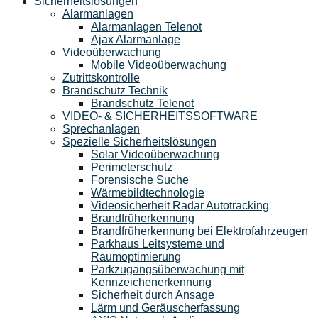
Sicherheitslösungen
Alarmanlagen
Alarmanlagen Telenot
Ajax Alarmanlage
Videoüberwachung
Mobile Videoüberwachung
Zutrittskontrolle
Brandschutz Technik
Brandschutz Telenot
VIDEO- & SICHERHEITSSOFTWARE
Sprechanlagen
Spezielle Sicherheitslösungen
Solar Videoüberwachung
Perimeterschutz
Forensische Suche
Wärmebildtechnologie
Videosicherheit Radar Autotracking​
Brandfrüherkennung
Brandfrüherkennung bei Elektrofahrzeugen
Parkhaus Leitsysteme und
Raumoptimierung
Parkzugangsüberwachung mit
Kennzeichenerkennung
Sicherheit durch Ansage
Lärm und Geräuscherfassung