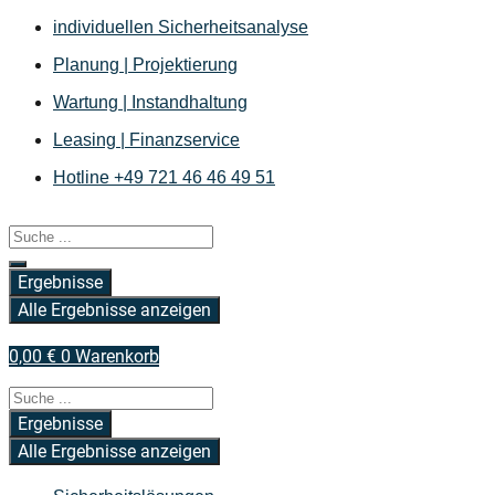
Zum
individuellen Sicherheitsanalyse
Inhalt
Planung | Projektierung
springen
Wartung | Instandhaltung
Leasing | Finanzservice
Hotline +49 721 46 46 49 51
Search
...
Ergebnisse
Alle Ergebnisse anzeigen
0,00
€
0
Warenkorb
Search
...
Ergebnisse
Alle Ergebnisse anzeigen