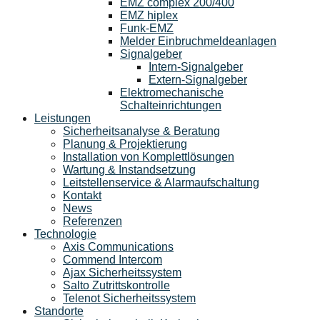
EMZ complex 200/400
EMZ hiplex
Funk-EMZ
Melder Einbruchmeldeanlagen
Signalgeber
Intern-Signalgeber
Extern-Signalgeber
Elektromechanische
Schalteinrichtungen
Leistungen
Sicherheitsanalyse & Beratung
Planung & Projektierung​
Installation von Komplettlösungen
Wartung & Instandsetzung
Leitstellenservice & Alarmaufschaltung
Kontakt
News
Referenzen
Technologie
Axis Communications
Commend Intercom
Ajax Sicherheitssystem​
Salto Zutrittskontrolle
Telenot Sicherheitssystem
Standorte