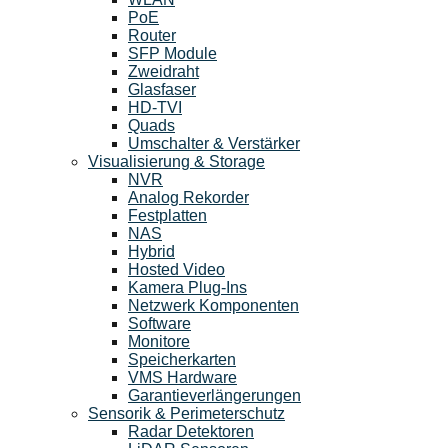
PoE
Router
SFP Module
Zweidraht
Glasfaser
HD-TVI
Quads
Umschalter & Verstärker
Visualisierung & Storage
NVR
Analog Rekorder
Festplatten
NAS
Hybrid
Hosted Video
Kamera Plug-Ins
Netzwerk Komponenten
Software
Monitore
Speicherkarten
VMS Hardware
Garantieverlängerungen
Sensorik & Perimeterschutz
Radar Detektoren