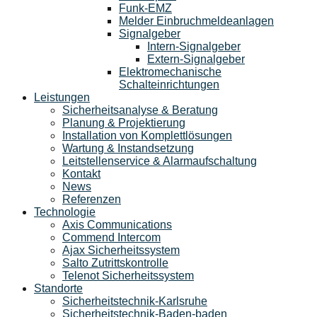
Funk-EMZ
Melder Einbruchmeldeanlagen
Signalgeber
Intern-Signalgeber
Extern-Signalgeber
Elektromechanische
Schalteinrichtungen
Leistungen
Sicherheitsanalyse & Beratung
Planung & Projektierung​
Installation von Komplettlösungen
Wartung & Instandsetzung
Leitstellenservice & Alarmaufschaltung
Kontakt
News
Referenzen
Technologie
Axis Communications
Commend Intercom
Ajax Sicherheitssystem​
Salto Zutrittskontrolle
Telenot Sicherheitssystem
Standorte
Sicherheitstechnik-Karlsruhe
Sicherheitstechnik-Baden-baden