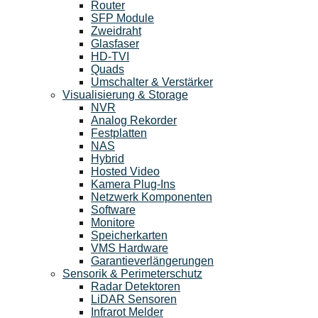
Router
SFP Module
Zweidraht
Glasfaser
HD-TVI
Quads
Umschalter & Verstärker
Visualisierung & Storage
NVR
Analog Rekorder
Festplatten
NAS
Hybrid
Hosted Video
Kamera Plug-Ins
Netzwerk Komponenten
Software
Monitore
Speicherkarten
VMS Hardware
Garantieverlängerungen
Sensorik & Perimeterschutz
Radar Detektoren
LiDAR Sensoren
Infrarot Melder