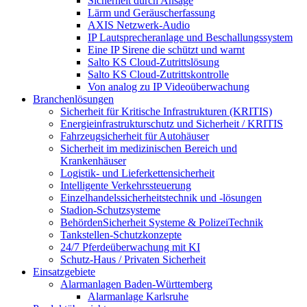
Sicherheit durch Ansage
Lärm und Geräuscherfassung
AXIS Netzwerk-Audio
IP Lautsprecheranlage und Beschallungssystem
Eine IP Sirene die schützt und warnt
Salto KS Cloud-Zutrittslösung
Salto KS Cloud-Zutrittskontrolle
Von analog zu IP Videoüberwachung
Branchenlösungen
Sicherheit für Kritische Infrastrukturen (KRITIS)
Energieinfrastrukturschutz und Sicherheit / KRITIS
Fahrzeugsicherheit für Autohäuser
Sicherheit im medizinischen Bereich und
Krankenhäuser
Logistik- und Lieferkettensicherheit
Intelligente Verkehrssteuerung
Einzelhandelssicherheitstechnik und -lösungen
Stadion-Schutzsysteme
BehördenSicherheit Systeme & PolizeiTechnik
Tankstellen-Schutzkonzepte​
24/7 Pferdeüberwachung mit KI
Schutz-Haus / Privaten Sicherheit
Einsatzgebiete
Alarmanlagen Baden-Württemberg
Alarmanlage Karlsruhe