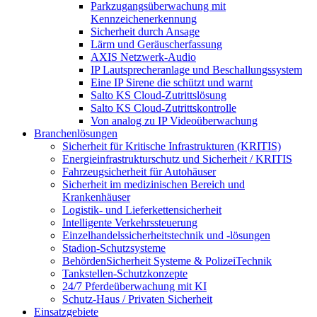
Parkzugangsüberwachung mit
Kennzeichenerkennung
Sicherheit durch Ansage
Lärm und Geräuscherfassung
AXIS Netzwerk-Audio
IP Lautsprecheranlage und Beschallungssystem
Eine IP Sirene die schützt und warnt
Salto KS Cloud-Zutrittslösung
Salto KS Cloud-Zutrittskontrolle
Von analog zu IP Videoüberwachung
Branchenlösungen
Sicherheit für Kritische Infrastrukturen (KRITIS)
Energieinfrastrukturschutz und Sicherheit / KRITIS
Fahrzeugsicherheit für Autohäuser
Sicherheit im medizinischen Bereich und
Krankenhäuser
Logistik- und Lieferkettensicherheit
Intelligente Verkehrssteuerung
Einzelhandelssicherheitstechnik und -lösungen
Stadion-Schutzsysteme
BehördenSicherheit Systeme & PolizeiTechnik
Tankstellen-Schutzkonzepte​
24/7 Pferdeüberwachung mit KI
Schutz-Haus / Privaten Sicherheit
Einsatzgebiete