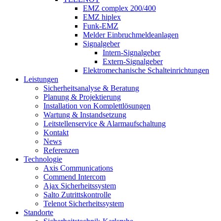
EMZ complex 200/400
EMZ hiplex
Funk-EMZ
Melder Einbruchmeldeanlagen
Signalgeber
Intern-Signalgeber
Extern-Signalgeber
Elektromechanische Schalteinrichtungen
Leistungen
Sicherheitsanalyse & Beratung
Planung & Projektierung​
Installation von Komplettlösungen
Wartung & Instandsetzung
Leitstellenservice & Alarmaufschaltung
Kontakt
News
Referenzen
Technologie
Axis Communications
Commend Intercom
Ajax Sicherheitssystem​
Salto Zutrittskontrolle
Telenot Sicherheitssystem
Standorte