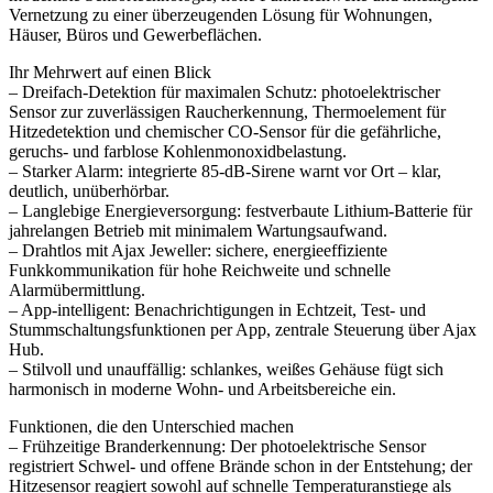
Vernetzung zu einer überzeugenden Lösung für Wohnungen,
Häuser, Büros und Gewerbeflächen.
Ihr Mehrwert auf einen Blick
– Dreifach-Detektion für maximalen Schutz: photoelektrischer
Sensor zur zuverlässigen Raucherkennung, Thermoelement für
Hitzedetektion und chemischer CO-Sensor für die gefährliche,
geruchs- und farblose Kohlenmonoxidbelastung.
– Starker Alarm: integrierte 85-dB-Sirene warnt vor Ort – klar,
deutlich, unüberhörbar.
– Langlebige Energieversorgung: festverbaute Lithium-Batterie für
jahrelangen Betrieb mit minimalem Wartungsaufwand.
– Drahtlos mit Ajax Jeweller: sichere, energieeffiziente
Funkkommunikation für hohe Reichweite und schnelle
Alarmübermittlung.
– App-intelligent: Benachrichtigungen in Echtzeit, Test- und
Stummschaltungsfunktionen per App, zentrale Steuerung über Ajax
Hub.
– Stilvoll und unauffällig: schlankes, weißes Gehäuse fügt sich
harmonisch in moderne Wohn- und Arbeitsbereiche ein.
Funktionen, die den Unterschied machen
– Frühzeitige Branderkennung: Der photoelektrische Sensor
registriert Schwel- und offene Brände schon in der Entstehung; der
Hitzesensor reagiert sowohl auf schnelle Temperaturanstiege als