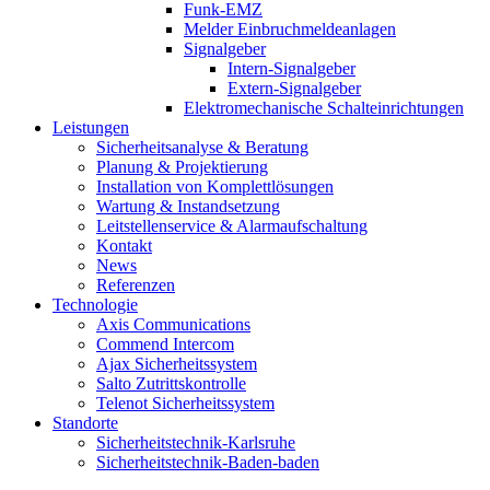
Funk-EMZ
Melder Einbruchmeldeanlagen
Signalgeber
Intern-Signalgeber
Extern-Signalgeber
Elektromechanische Schalteinrichtungen
Leistungen
Sicherheitsanalyse & Beratung
Planung & Projektierung​
Installation von Komplettlösungen
Wartung & Instandsetzung
Leitstellenservice & Alarmaufschaltung
Kontakt
News
Referenzen
Technologie
Axis Communications
Commend Intercom
Ajax Sicherheitssystem​
Salto Zutrittskontrolle
Telenot Sicherheitssystem
Standorte
Sicherheitstechnik-Karlsruhe
Sicherheitstechnik-Baden-baden