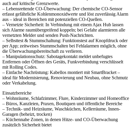
auch auf kritische Grenzwerte.
– Lebensrettende CO-Überwachung: Der chemische CO-Sensor
erfasst gefährliche Kohlenmonoxidwerte und löst zuverlässig Alarm
aus – ideal in Bereichen mit potenziellen CO-Quellen.
– Vernetzte Sicherheit: In Verbindung mit einem Ajax Hub lassen
sich Alarme raumübergreifend koppeln; bei Gefahr alarmieren alle
vernetzten Melder und senden Push-Nachrichten.
– Selbsttest & Stummschaltung: Funktionstest auf Knopfdruck oder
per App; zeitweises Stummschalten bei Fehlalarmen möglich, ohne
die Überwachungsbereitschaft zu verlieren.
– Manipulationsschutz: Sabotagekontakt meldet unbefugtes
Entfernen oder Öffnen des Geräts, Funkverbindung verschlüsselt
mit Rolling Codes.
– Einfache Nachrüstung: Kabellos montiert mit SmartBracket –
ideal für Modernisierung, Renovierung und Neubau, ohne Schmutz
oder Verkabelung.
Einsatzbereiche
– Wohnräume, Schlafzimmer, Flure, Kinderzimmer und Homeoffice
– Büros, Kanzleien, Praxen, Boutiquen und öffentliche Bereiche
– Technik- und Heizräume, Waschküchen, Kellerräume, Innen-
Garagen (beheizt, trocken)
– Küchennahe Zonen, in denen Hitze- und CO-Überwachung
zusätzlich Sicherheit bietet