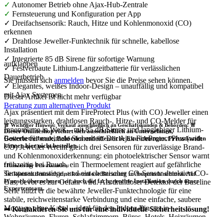
✓
Autonomer Betrieb ohne Ajax-Hub-Zentrale
✓
Fernsteuerung und Konfiguration per App
✓ Dreifachsensorik: Rauch, Hitze und Kohlenmonoxid (CO)
erkennen
✓ Drahtlose Jeweller-Funktechnik für schnelle, kabellose
Installation
✓ Integrierte 85 dB Sirene für sofortige Warnung
aufklappen
✓ Festverbaute Lithium-Langzeitbatterie für verlässlichen
Dauerbetrieb
Sie müssen sich
anmelden
bevor Sie die Preise sehen können.
✓ Elegantes, weißes Indoor-Design – unauffällig und kompatibel
mit Ajax Systemen
Dieser Artikel ist nicht mehr verfügbar
Beratung zum alternativen Produkt
Ajax präsentiert mit dem FireProtect Plus (with CO) Jeweller einen
leistungsstarken, drahtlosen Rauch-, Hitze- und CO-Melder für
🚨 Wichtiger Hinweis: Verkauf ausschließlich an Geschäftskunden & Behörden! 🚨
Innenräume in Weiß – mit 85 dB Sirene und langlebiger Lithium-
Dieser Onlineshop richtet sich
ausschließlich
an Unternehmen,
Batterie für maximale Sicherheit. Der Ajax FireProtect Plus (with
Gewerbetreibende, Behörden und öffentliche Einrichtungen.
Privatkunden
können hier nicht bestellen.
CO) Jeweller vereint gleich drei Sensoren für zuverlässige Brand-
und Kohlenmonoxiderkennung: ein photoelektrischer Sensor warnt
frühzeitig bei Rauch, ein Thermoelement reagiert auf gefährliche
❗
Hinweis für Privatkunden:
Temperaturanstiege, und ein chemischer CO-Sensor detektiert CO-
Sie können dennoch eine
kostenlose Beratung
in Anspruch nehmen. Auf
Wunsch übernehmen wir auch die
fachgerechte Installation
durch unser
Gas, bevor es zur Gefahr wird. Als drahtloser Detektor der Baseline
Expertenteam.
Serie nutzt er die bewährte Jeweller-Funktechnologie für eine
stabile, reichweitenstarke Verbindung und eine einfache, saubere
Montage ohne Kabel – ideal für den Indoor-Einsatz in
➡
Kontaktieren Sie uns für eine individuelle Sicherheitslösung!
Wohnräumen, Fluren, Schlafzimmern, Büros, Hotels, Heizräumen,