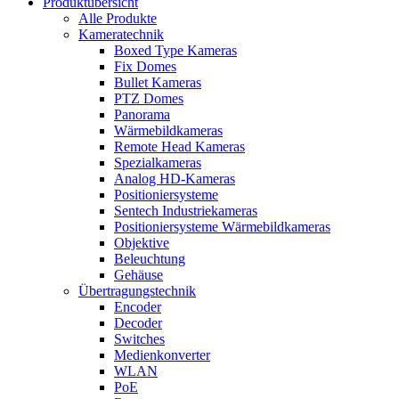
Produktübersicht
Alle Produkte
Kameratechnik
Boxed Type Kameras
Fix Domes
Bullet Kameras
PTZ Domes
Panorama
Wärmebildkameras
Remote Head Kameras
Spezialkameras
Analog HD-Kameras
Positioniersysteme
Sentech Industriekameras
Positioniersysteme Wärmebildkameras
Objektive
Beleuchtung
Gehäuse
Übertragungstechnik
Encoder
Decoder
Switches
Medienkonverter
WLAN
PoE