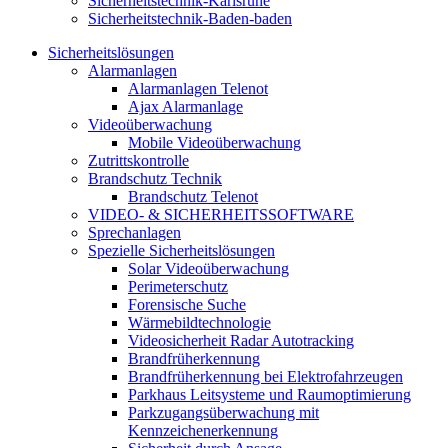
Sicherheitstechnik-Karlsruhe
Sicherheitstechnik-Baden-baden
Sicherheitslösungen
Alarmanlagen
Alarmanlagen Telenot
Ajax Alarmanlage
Videoüberwachung
Mobile Videoüberwachung
Zutrittskontrolle
Brandschutz Technik
Brandschutz Telenot
VIDEO- & SICHERHEITSSOFTWARE
Sprechanlagen
Spezielle Sicherheitslösungen
Solar Videoüberwachung
Perimeterschutz
Forensische Suche
Wärmebildtechnologie
Videosicherheit Radar Autotracking​
Brandfrüherkennung
Brandfrüherkennung bei Elektrofahrzeugen
Parkhaus Leitsysteme und Raumoptimierung
Parkzugangsüberwachung mit
Kennzeichenerkennung