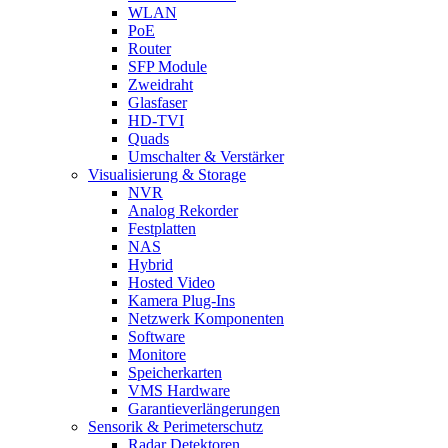
WLAN
PoE
Router
SFP Module
Zweidraht
Glasfaser
HD-TVI
Quads
Umschalter & Verstärker
Visualisierung & Storage
NVR
Analog Rekorder
Festplatten
NAS
Hybrid
Hosted Video
Kamera Plug-Ins
Netzwerk Komponenten
Software
Monitore
Speicherkarten
VMS Hardware
Garantieverlängerungen
Sensorik & Perimeterschutz
Radar Detektoren