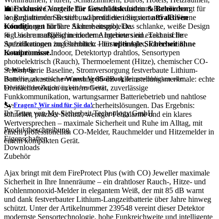
💼
Exklusive Vorteile für Geschäftskunden & Behörden:
Küchen und Garagen. Die festverbaute Lithium-Batterie sorgt für
🔹 Registrieren Sie sich und profitieren Sie von
attraktiven
langanhaltenden Betrieb, während die integrierte 85 dB Sirene
Konditionen
für Ihre Sicherheitsprojekte.
sofortige, gut hörbare Alarme ausgibt. Das schlanke, weiße Design
🔹 Unsere maßgeschneiderten Angebote sind exakt auf Ihre
fügt sich unauffällig in moderne Interieurs ein. Technische
Anforderungen zugeschnitten – für
optimale Sicherheit ohne
Spezifikationen im Überblick: Hersteller Ajax, Farbe weiß,
Kompromisse.
Installationsort Indoor, Detektortyp drahtlos, Sensortypen
photoelektrisch (Rauch), Thermoelement (Hitze), chemischer CO-
Sensor, Serie Baseline, Stromversorgung festverbaute Lithium-
📌
Wichtig:
Batterie, akustische Warnung 85 dB. Alleinstellungsmerkmale: echte
Bestellungen werden
erst nach Verifizierung
der gewerblichen oder
Dreifachdetektion in einem Gerät, zuverlässige
behördlichen Zugehörigkeit bearbeitet.
Funkkommunikation, wartungsarmer Batteriebetrieb und nahtlose
📞
Systemintegration in Ajax Sicherheitslösungen. Das Ergebnis:
Fragen? Wir sind für Sie da!
Ihr Team von My-Sicherheit Technology GmbH
schneller, präziser Schutz, weniger Fehlalarme und ein klares
Wertversprechen – maximale Sicherheit und Ruhe im Alltag, mit
Produktbeschreibung
einem professionellen CO-Melder, Rauchmelder und Hitzemelder in
Eigenschaften
einem kompakten Gerät.
Downloads
Zubehör
Ajax bringt mit dem FireProtect Plus (with CO) Jeweller maximale
Sicherheit in Ihre Innenräume – ein drahtloser Rauch-, Hitze- und
Kohlenmonoxid-Melder in elegantem Weiß, der mit 85 dB warnt
und dank festverbauter Lithium-Langzeitbatterie über Jahre hinweg
schützt. Unter der Artikelnummer 239548 vereint dieser Detektor
modernste Sensortechnologie, hohe Funkreichweite und intelligente