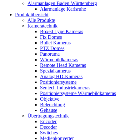
Alarmanlagen Baden-Württemberg
Alarmanlage Karlsruhe
Produktübersicht
Alle Produkte
Kameratechnik
Boxed Type Kameras
Fix Domes
Bullet Kameras
PTZ Domes
Panorama
Wärmebildkameras
Remote Head Kameras
Spezialkameras
Analog HD-Kameras
Positioniersysteme
Sentech Industriekameras
Positioniersysteme Wärmebildkameras
Objektive
Beleuchtung
Gehäuse
Übertragungstechnik
Encoder
Decoder
Switches
Medienkonverter