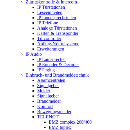
Zutrittskontrolle & Intercom
IP Türstationen
Leseeinheiten
IP Innensprechstellen
IP Telefone
Analoge Türstationen
Karten & Transponder
Türcontroller
Aufzug-Notrufsysteme
Erweiterungen
IP Audio
IP Lautsprecher
IP Encoder & Decoder
IP Paging
Einbruch- und Brandmeldetechnik
Alarmzentralen
Signalgeber
Melder
Signalgeber
Brandmelder
Komfort
Bewegungsmelder
TELENOT
EMZ complex 200/400
EMZ hiplex