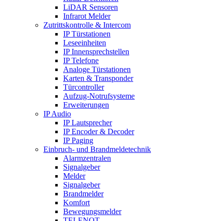
LiDAR Sensoren
Infrarot Melder
Zutrittskontrolle & Intercom
IP Türstationen
Leseeinheiten
IP Innensprechstellen
IP Telefone
Analoge Türstationen
Karten & Transponder
Türcontroller
Aufzug-Notrufsysteme
Erweiterungen
IP Audio
IP Lautsprecher
IP Encoder & Decoder
IP Paging
Einbruch- und Brandmeldetechnik
Alarmzentralen
Signalgeber
Melder
Signalgeber
Brandmelder
Komfort
Bewegungsmelder
TELENOT