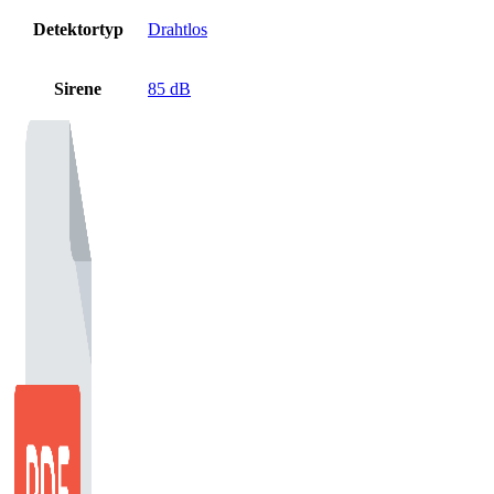
Detektortyp
Drahtlos
Sirene
85 dB