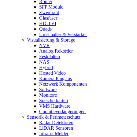
Router
SFP Module
Zweidraht
Glasfaser
HD-TVI
Quads
Umschalter & Verstärker
Visualisierung & Storage
NVR
Analog Rekorder
Festplatten
NAS
Hybrid
Hosted Video
Kamera Plug-Ins
Netzwerk Komponenten
Software
Monitore
Speicherkarten
VMS Hardware
Garantieverlängerungen
Sensorik & Perimeterschutz
Radar Detektoren
LiDAR Sensoren
Infrarot Melder