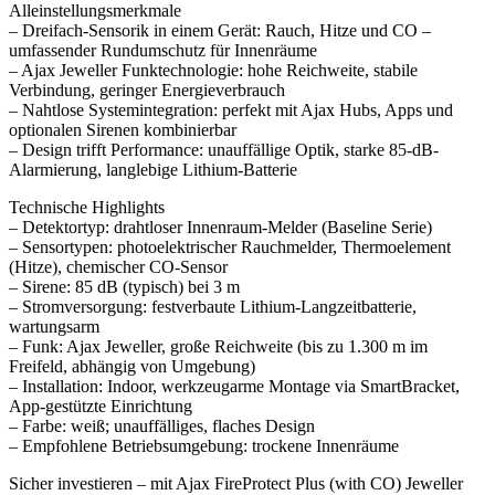
Alleinstellungsmerkmale
– Dreifach-Sensorik in einem Gerät: Rauch, Hitze und CO –
umfassender Rundumschutz für Innenräume
– Ajax Jeweller Funktechnologie: hohe Reichweite, stabile
Verbindung, geringer Energieverbrauch
– Nahtlose Systemintegration: perfekt mit Ajax Hubs, Apps und
optionalen Sirenen kombinierbar
– Design trifft Performance: unauffällige Optik, starke 85-dB-
Alarmierung, langlebige Lithium-Batterie
Technische Highlights
– Detektortyp: drahtloser Innenraum-Melder (Baseline Serie)
– Sensortypen: photoelektrischer Rauchmelder, Thermoelement
(Hitze), chemischer CO-Sensor
– Sirene: 85 dB (typisch) bei 3 m
– Stromversorgung: festverbaute Lithium-Langzeitbatterie,
wartungsarm
– Funk: Ajax Jeweller, große Reichweite (bis zu 1.300 m im
Freifeld, abhängig von Umgebung)
– Installation: Indoor, werkzeugarme Montage via SmartBracket,
App-gestützte Einrichtung
– Farbe: weiß; unauffälliges, flaches Design
– Empfohlene Betriebsumgebung: trockene Innenräume
Sicher investieren – mit Ajax FireProtect Plus (with CO) Jeweller