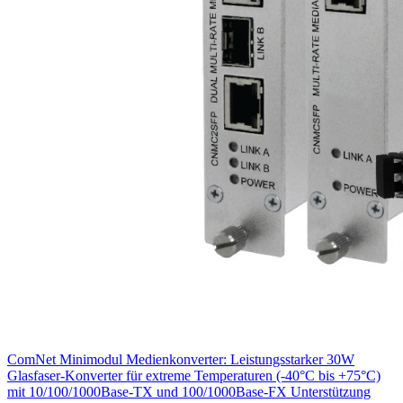
ComNet Minimodul Medienkonverter: Leistungsstarker 30W
Glasfaser-Konverter für extreme Temperaturen (-40°C bis +75°C)
mit 10/100/1000Base-TX und 100/1000Base-FX Unterstützung