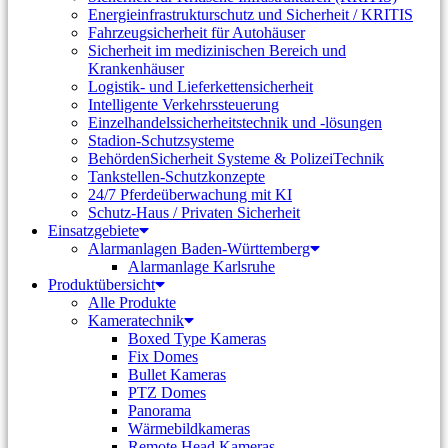
Energieinfrastrukturschutz und Sicherheit / KRITIS
Fahrzeugsicherheit für Autohäuser
Sicherheit im medizinischen Bereich und
Krankenhäuser
Logistik- und Lieferkettensicherheit
Intelligente Verkehrssteuerung
Einzelhandelssicherheitstechnik und -lösungen
Stadion-Schutzsysteme
BehördenSicherheit Systeme & PolizeiTechnik
Tankstellen-Schutzkonzepte​
24/7 Pferdeüberwachung mit KI
Schutz-Haus / Privaten Sicherheit
Einsatzgebiete
Alarmanlagen Baden-Württemberg
Alarmanlage Karlsruhe
Produktübersicht
Alle Produkte
Kameratechnik
Boxed Type Kameras
Fix Domes
Bullet Kameras
PTZ Domes
Panorama
Wärmebildkameras
Remote Head Kameras