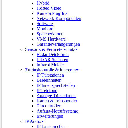
Hybrid
Hosted Video
Kamera Plug-Ins
Netzwerk Komponenten
Software
Monitore
Speicherkarten
VMS Hardware
Garantieverlängerungen
Sensorik & Perimeterschutz
Radar Detektoren
LiDAR Sensoren
Infrarot Melder
Zutrittskontrolle & Intercom
IP Türstationen
Leseeinheiten
IP Innensprechstellen
IP Telefone
Analoge Türstationen
Karten & Transponder
Türcontroller
Aufzug-Notrufsysteme
Erweiterungen
IP Audio
IP Lautsprecher