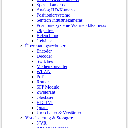
Spezialkameras
Analog HD-Kameras
Positioniersysteme
Sentech Industriekameras
Positioniersysteme Wärmebildkameras
Objektive
Beleuchtung
Gehäuse
Übertragungstechnik
Encoder
Decoder
Switches
Medienkonverter
WLAN
PoE
Router
SFP Module
Zweidraht
Glasfaser
HD-TVI
Quads
Umschalter & Verstärker
Visualisierung & Storage
NVR