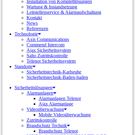
Installation von Komplettlösungen
Wartung & Instandsetzung
Leitstellenservice & Alarmaufschaltung
Kontakt
News
Referenzen
Technologie
Axis Communications
Commend Intercom
Ajax Sicherheitssystem​
Salto Zutrittskontrolle
Telenot Sicherheitssystem
Standorte
Sicherheitstechnik-Karlsruhe
Sicherheitstechnik-Baden-baden
Sicherheitslösungen
Alarmanlagen
Alarmanlagen Telenot
Ajax Alarmanlage
Videoüberwachung
Mobile Videoüberwachung
Zutrittskontrolle
Brandschutz Technik
Brandschutz Telenot