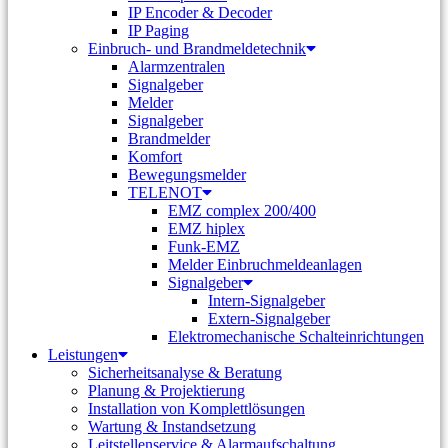
IP Encoder & Decoder
IP Paging
Einbruch- und Brandmeldetechnik
Alarmzentralen
Signalgeber
Melder
Signalgeber
Brandmelder
Komfort
Bewegungsmelder
TELENOT
EMZ complex 200/400
EMZ hiplex
Funk-EMZ
Melder Einbruchmeldeanlagen
Signalgeber
Intern-Signalgeber
Extern-Signalgeber
Elektromechanische Schalteinrichtungen
Leistungen
Sicherheitsanalyse & Beratung
Planung & Projektierung​
Installation von Komplettlösungen
Wartung & Instandsetzung
Leitstellenservice & Alarmaufschaltung