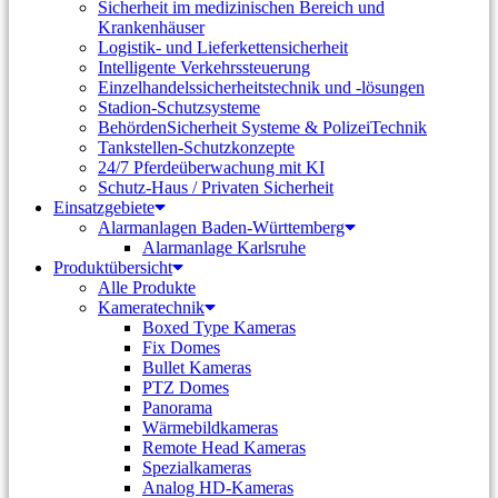
Sicherheit im medizinischen Bereich und
Krankenhäuser
Logistik- und Lieferkettensicherheit
Intelligente Verkehrssteuerung
Einzelhandelssicherheitstechnik und -lösungen
Stadion-Schutzsysteme
BehördenSicherheit Systeme & PolizeiTechnik
Tankstellen-Schutzkonzepte​
24/7 Pferdeüberwachung mit KI
Schutz-Haus / Privaten Sicherheit
Einsatzgebiete
Alarmanlagen Baden-Württemberg
Alarmanlage Karlsruhe
Produktübersicht
Alle Produkte
Kameratechnik
Boxed Type Kameras
Fix Domes
Bullet Kameras
PTZ Domes
Panorama
Wärmebildkameras
Remote Head Kameras
Spezialkameras
Analog HD-Kameras