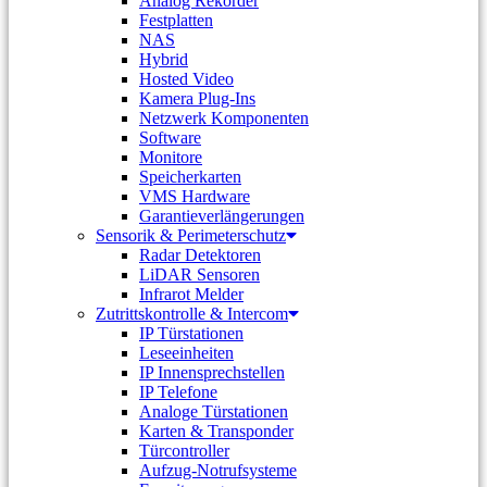
Analog Rekorder
Festplatten
NAS
Hybrid
Hosted Video
Kamera Plug-Ins
Netzwerk Komponenten
Software
Monitore
Speicherkarten
VMS Hardware
Garantieverlängerungen
Sensorik & Perimeterschutz
Radar Detektoren
LiDAR Sensoren
Infrarot Melder
Zutrittskontrolle & Intercom
IP Türstationen
Leseeinheiten
IP Innensprechstellen
IP Telefone
Analoge Türstationen
Karten & Transponder
Türcontroller
Aufzug-Notrufsysteme