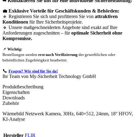
➡
Kontaktieren Sie uns für eine individuelle Sicherheitslösung!
💼
Exklusive Vorteile für Geschäftskunden & Behörden:
🔹 Registrieren Sie sich und profitieren Sie von
attraktiven
Konditionen
für Ihre Sicherheitsprojekte.
🔹 Unsere maßgeschneiderten Angebote sind exakt auf Ihre
Anforderungen zugeschnitten – für
optimale Sicherheit ohne
Kompromisse.
📌
Wichtig:
Bestellungen werden
erst nach Verifizierung
der gewerblichen oder
behördlichen Zugehörigkeit bearbeitet.
📞
Fragen? Wir sind für Sie da!
Ihr Team von My-Sicherheit Technology GmbH
Produktbeschreibung
Eigenschaften
Downloads
Zubehör
Wärmebild Netzwerk Kamera, 30Hz, 640×512, 24mm, 18° HFOV,
KI-Analyse
Hersteller
FLIR