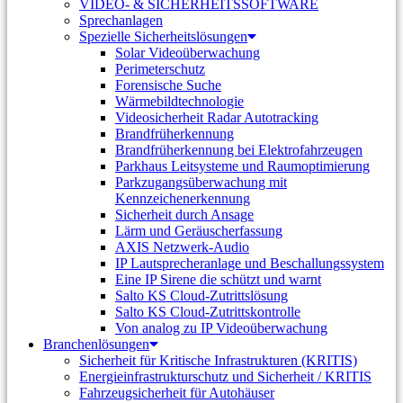
VIDEO- & SICHERHEITSSOFTWARE
Sprechanlagen
Spezielle Sicherheitslösungen
Solar Videoüberwachung
Perimeterschutz
Forensische Suche
Wärmebildtechnologie
Videosicherheit Radar Autotracking​
Brandfrüherkennung
Brandfrüherkennung bei Elektrofahrzeugen
Parkhaus Leitsysteme und Raumoptimierung
Parkzugangsüberwachung mit
Kennzeichenerkennung
Sicherheit durch Ansage
Lärm und Geräuscherfassung
AXIS Netzwerk-Audio
IP Lautsprecheranlage und Beschallungssystem
Eine IP Sirene die schützt und warnt
Salto KS Cloud-Zutrittslösung
Salto KS Cloud-Zutrittskontrolle
Von analog zu IP Videoüberwachung
Branchenlösungen
Sicherheit für Kritische Infrastrukturen (KRITIS)
Energieinfrastrukturschutz und Sicherheit / KRITIS
Fahrzeugsicherheit für Autohäuser