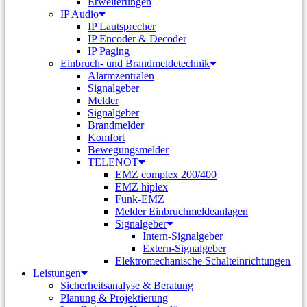
Erweiterungen
IP Audio
IP Lautsprecher
IP Encoder & Decoder
IP Paging
Einbruch- und Brandmeldetechnik
Alarmzentralen
Signalgeber
Melder
Signalgeber
Brandmelder
Komfort
Bewegungsmelder
TELENOT
EMZ complex 200/400
EMZ hiplex
Funk-EMZ
Melder Einbruchmeldeanlagen
Signalgeber
Intern-Signalgeber
Extern-Signalgeber
Elektromechanische Schalteinrichtungen
Leistungen
Sicherheitsanalyse & Beratung
Planung & Projektierung​