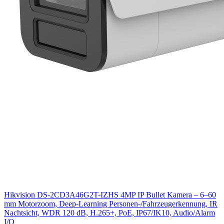
Hikvision DS-2CD3A46G2T-IZHS 4MP IP Bullet Kamera – 6–60
mm Motorzoom, Deep-Learning Personen-/Fahrzeugerkennung, IR
Nachtsicht, WDR 120 dB, H.265+, PoE, IP67/IK10, Audio/Alarm
I/O