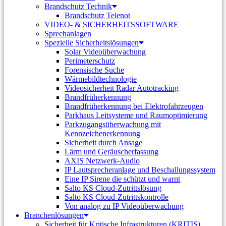
Brandschutz Technik
Brandschutz Telenot
VIDEO- & SICHERHEITSSOFTWARE
Sprechanlagen
Spezielle Sicherheitslösungen
Solar Videoüberwachung
Perimeterschutz
Forensische Suche
Wärmebildtechnologie
Videosicherheit Radar Autotracking​
Brandfrüherkennung
Brandfrüherkennung bei Elektrofahrzeugen
Parkhaus Leitsysteme und Raumoptimierung
Parkzugangsüberwachung mit
Kennzeichenerkennung
Sicherheit durch Ansage
Lärm und Geräuscherfassung
AXIS Netzwerk-Audio
IP Lautsprecheranlage und Beschallungssystem
Eine IP Sirene die schützt und warnt
Salto KS Cloud-Zutrittslösung
Salto KS Cloud-Zutrittskontrolle
Von analog zu IP Videoüberwachung
Branchenlösungen
Sicherheit für Kritische Infrastrukturen (KRITIS)