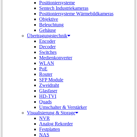
Positioniersysteme
Sentech Industriekameras
Positioniersysteme Wärmebildkameras
Objektive
Beleuchtung
Gehäuse
Übertragungstechnik
Encoder
Decoder
Switches
Medienkonverter
WLAN
PoE
Router
SFP Module
Zweidraht
Glasfaser
HD-TVI
Quads
Umschalter & Verstärker
Visualisierung & Storage
NVR
Analog Rekorder
Festplatten
NAS