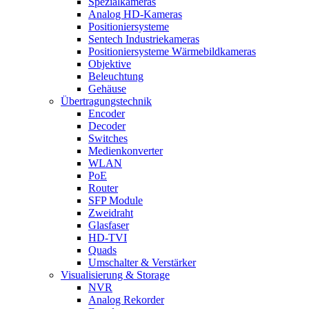
Spezialkameras
Analog HD-Kameras
Positioniersysteme
Sentech Industriekameras
Positioniersysteme Wärmebildkameras
Objektive
Beleuchtung
Gehäuse
Übertragungstechnik
Encoder
Decoder
Switches
Medienkonverter
WLAN
PoE
Router
SFP Module
Zweidraht
Glasfaser
HD-TVI
Quads
Umschalter & Verstärker
Visualisierung & Storage
NVR
Analog Rekorder