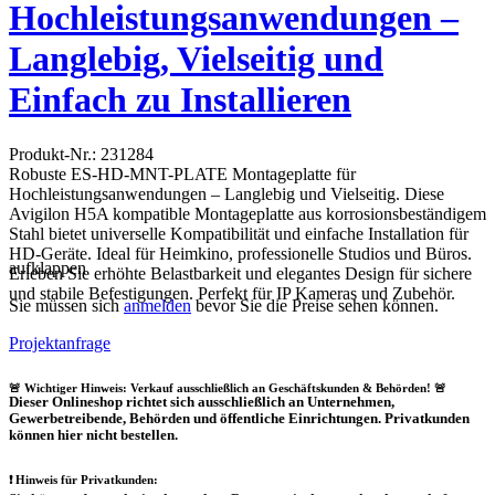
Hochleistungsanwendungen –
Langlebig, Vielseitig und
Einfach zu Installieren
Produkt-Nr.: 231284
Robuste ES-HD-MNT-PLATE Montageplatte für
Hochleistungsanwendungen – Langlebig und Vielseitig. Diese
Avigilon H5A kompatible Montageplatte aus korrosionsbeständigem
Stahl bietet universelle Kompatibilität und einfache Installation für
HD-Geräte. Ideal für Heimkino, professionelle Studios und Büros.
aufklappen
Erleben Sie erhöhte Belastbarkeit und elegantes Design für sichere
und stabile Befestigungen. Perfekt für IP Kameras und Zubehör.
Sie müssen sich
anmelden
bevor Sie die Preise sehen können.
Projektanfrage
🚨 Wichtiger Hinweis: Verkauf ausschließlich an Geschäftskunden & Behörden! 🚨
Dieser Onlineshop richtet sich
ausschließlich
an Unternehmen,
Gewerbetreibende, Behörden und öffentliche Einrichtungen.
Privatkunden
können hier nicht bestellen.
❗
Hinweis für Privatkunden: