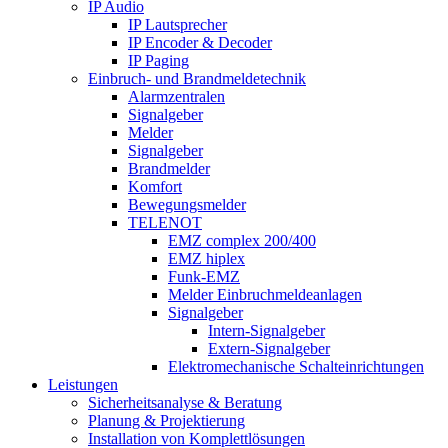
IP Audio
IP Lautsprecher
IP Encoder & Decoder
IP Paging
Einbruch- und Brandmeldetechnik
Alarmzentralen
Signalgeber
Melder
Signalgeber
Brandmelder
Komfort
Bewegungsmelder
TELENOT
EMZ complex 200/400
EMZ hiplex
Funk-EMZ
Melder Einbruchmeldeanlagen
Signalgeber
Intern-Signalgeber
Extern-Signalgeber
Elektromechanische Schalteinrichtungen
Leistungen
Sicherheitsanalyse & Beratung
Planung & Projektierung​
Installation von Komplettlösungen