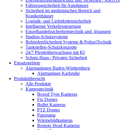
Energieinfrastrukturschutz und Sicherheit / KRITIS
Fahrzeugsicherheit für Autohäuser
Sicherheit im medizinischen Bereich und
Krankenhäuser
Logistik- und Lieferkettensicherheit
Intelligente Verkehrssteuerung
Einzelhandelssicherheitstechnik und -lösungen
Stadion-Schutzsysteme
BehördenSicherheit Systeme & PolizeiTechnik
Tankstellen-Schutzkonzepte​
24/7 Pferdeüberwachung mit KI
Schutz-Haus / Privaten Sicherheit
Einsatzgebiete
Alarmanlagen Baden-Württemberg
Alarmanlage Karlsruhe
Produktübersicht
Alle Produkte
Kameratechnik
Boxed Type Kameras
Fix Domes
Bullet Kameras
PTZ Domes
Panorama
Wärmebildkameras
Remote Head Kameras