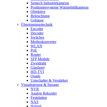
Sentech Industriekameras
Positioniersysteme Wärmebildkameras
Objektive
Beleuchtung
Gehäuse
Übertragungstechnik
Encoder
Decoder
Switches
Medienkonverter
WLAN
PoE
Router
SFP Module
Zweidraht
Glasfaser
HD-TVI
Quads
Umschalter & Verstärker
Visualisierung & Storage
NVR
Analog Rekorder
Festplatten
NAS
Hybrid