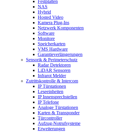
Festplatten
NAS
Hybrid
Hosted Video
Kamera Plug-Ins
Netzwerk Komponenten
Software
Monitore
Speicherkarten
VMS Hardware
Garantieverlängerungen
Sensorik & Perimeterschutz
Radar Detektoren
LiDAR Sensoren
Infrarot Melder
Zutrittskontrolle & Intercom
IP Türstationen
Leseeinheiten
IP Innensprechstellen
IP Telefone
Analoge Türstationen
Karten & Transponder
Türcontroller
Aufzug-Notrufsysteme
Erweiterungen