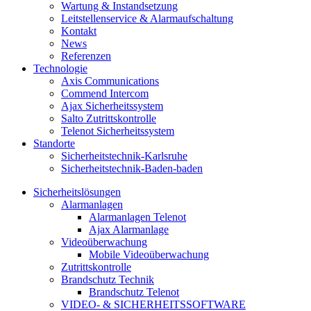
Wartung & Instandsetzung
Leitstellenservice & Alarmaufschaltung
Kontakt
News
Referenzen
Technologie
Axis Communications
Commend Intercom
Ajax Sicherheitssystem​
Salto Zutrittskontrolle
Telenot Sicherheitssystem
Standorte
Sicherheitstechnik-Karlsruhe
Sicherheitstechnik-Baden-baden
Sicherheitslösungen
Alarmanlagen
Alarmanlagen Telenot
Ajax Alarmanlage
Videoüberwachung
Mobile Videoüberwachung
Zutrittskontrolle
Brandschutz Technik
Brandschutz Telenot
VIDEO- & SICHERHEITSSOFTWARE