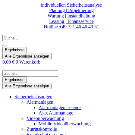
Zum
individuellen Sicherheitsanalyse
Inhalt
Planung | Projektierung
springen
Wartung | Instandhaltung
Leasing | Finanzservice
Hotline +49 721 46 46 49 51
Search
...
Ergebnisse
Alle Ergebnisse anzeigen
0,00
€
0
Warenkorb
Search
...
Ergebnisse
Alle Ergebnisse anzeigen
Sicherheitslösungen
Alarmanlagen
Alarmanlagen Telenot
Ajax Alarmanlage
Videoüberwachung
Mobile Videoüberwachung
Zutrittskontrolle
Brandschutz Technik