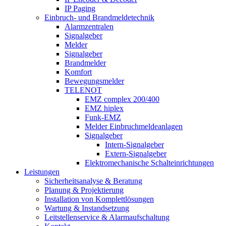
IP Paging
Einbruch- und Brandmeldetechnik
Alarmzentralen
Signalgeber
Melder
Signalgeber
Brandmelder
Komfort
Bewegungsmelder
TELENOT
EMZ complex 200/400
EMZ hiplex
Funk-EMZ
Melder Einbruchmeldeanlagen
Signalgeber
Intern-Signalgeber
Extern-Signalgeber
Elektromechanische Schalteinrichtungen
Leistungen
Sicherheitsanalyse & Beratung
Planung & Projektierung​
Installation von Komplettlösungen
Wartung & Instandsetzung
Leitstellenservice & Alarmaufschaltung