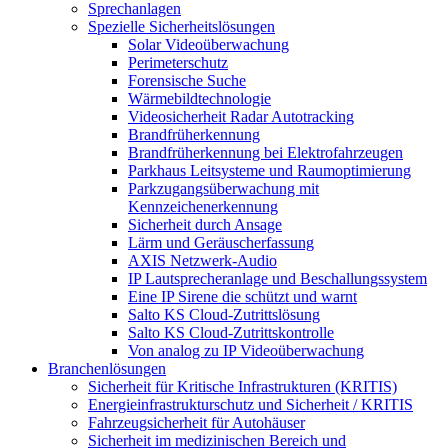
Sprechanlagen
Spezielle Sicherheitslösungen
Solar Videoüberwachung
Perimeterschutz
Forensische Suche
Wärmebildtechnologie
Videosicherheit Radar Autotracking​
Brandfrüherkennung
Brandfrüherkennung bei Elektrofahrzeugen
Parkhaus Leitsysteme und Raumoptimierung
Parkzugangsüberwachung mit
Kennzeichenerkennung
Sicherheit durch Ansage
Lärm und Geräuscherfassung
AXIS Netzwerk-Audio
IP Lautsprecheranlage und Beschallungssystem
Eine IP Sirene die schützt und warnt
Salto KS Cloud-Zutrittslösung
Salto KS Cloud-Zutrittskontrolle
Von analog zu IP Videoüberwachung
Branchenlösungen
Sicherheit für Kritische Infrastrukturen (KRITIS)
Energieinfrastrukturschutz und Sicherheit / KRITIS
Fahrzeugsicherheit für Autohäuser
Sicherheit im medizinischen Bereich und