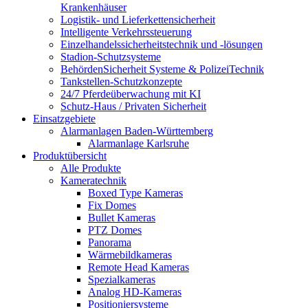
Krankenhäuser
Logistik- und Lieferkettensicherheit
Intelligente Verkehrssteuerung
Einzelhandelssicherheitstechnik und -lösungen
Stadion-Schutzsysteme
BehördenSicherheit Systeme & PolizeiTechnik
Tankstellen-Schutzkonzepte​
24/7 Pferdeüberwachung mit KI
Schutz-Haus / Privaten Sicherheit
Einsatzgebiete
Alarmanlagen Baden-Württemberg
Alarmanlage Karlsruhe
Produktübersicht
Alle Produkte
Kameratechnik
Boxed Type Kameras
Fix Domes
Bullet Kameras
PTZ Domes
Panorama
Wärmebildkameras
Remote Head Kameras
Spezialkameras
Analog HD-Kameras
Positioniersysteme