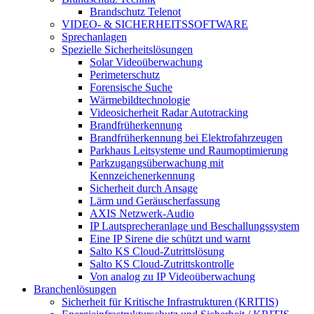
Brandschutz Telenot
VIDEO- & SICHERHEITSSOFTWARE
Sprechanlagen
Spezielle Sicherheitslösungen
Solar Videoüberwachung
Perimeterschutz
Forensische Suche
Wärmebildtechnologie
Videosicherheit Radar Autotracking​
Brandfrüherkennung
Brandfrüherkennung bei Elektrofahrzeugen
Parkhaus Leitsysteme und Raumoptimierung
Parkzugangsüberwachung mit
Kennzeichenerkennung
Sicherheit durch Ansage
Lärm und Geräuscherfassung
AXIS Netzwerk-Audio
IP Lautsprecheranlage und Beschallungssystem
Eine IP Sirene die schützt und warnt
Salto KS Cloud-Zutrittslösung
Salto KS Cloud-Zutrittskontrolle
Von analog zu IP Videoüberwachung
Branchenlösungen
Sicherheit für Kritische Infrastrukturen (KRITIS)