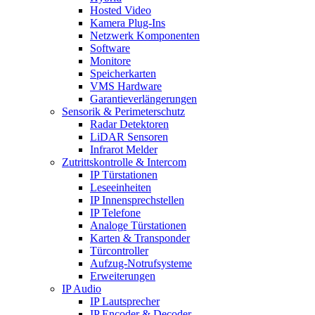
Hosted Video
Kamera Plug-Ins
Netzwerk Komponenten
Software
Monitore
Speicherkarten
VMS Hardware
Garantieverlängerungen
Sensorik & Perimeterschutz
Radar Detektoren
LiDAR Sensoren
Infrarot Melder
Zutrittskontrolle & Intercom
IP Türstationen
Leseeinheiten
IP Innensprechstellen
IP Telefone
Analoge Türstationen
Karten & Transponder
Türcontroller
Aufzug-Notrufsysteme
Erweiterungen
IP Audio
IP Lautsprecher
IP Encoder & Decoder