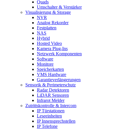
Quads
Umschalter & Verstärker
Visualisierung & Storage
NVR
Analog Rekorder
Festplatten
NAS
Hybrid
Hosted Video
Kamera Plug-Ins
Netzwerk Komponenten
Software
Monitore
Speicherkarten
VMS Hardware
Garantieverlängerungen
Sensorik & Perimeterschutz
Radar Detektoren
LiDAR Sensoren
Infrarot Melder
Zutrittskontrolle & Intercom
IP Türstationen
Leseeinheiten
IP Innensprechstellen
IP Telefone