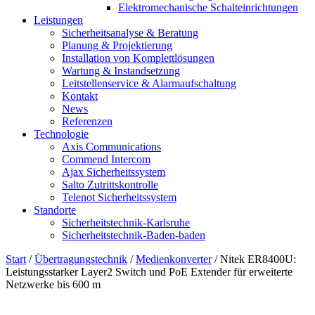
Elektromechanische Schalteinrichtungen
Leistungen
Sicherheitsanalyse & Beratung
Planung & Projektierung​
Installation von Komplettlösungen
Wartung & Instandsetzung
Leitstellenservice & Alarmaufschaltung
Kontakt
News
Referenzen
Technologie
Axis Communications
Commend Intercom
Ajax Sicherheitssystem​
Salto Zutrittskontrolle
Telenot Sicherheitssystem
Standorte
Sicherheitstechnik-Karlsruhe
Sicherheitstechnik-Baden-baden
Start
/
Übertragungstechnik
/
Medienkonverter
/ Nitek ER8400U:
Leistungsstarker Layer2 Switch und PoE Extender für erweiterte
Netzwerke bis 600 m