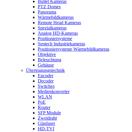
Bullet Kameras
PTZ Domes
Panorama
Wärmebildkameras
Remote Head Kameras
Spezialkameras
Analog HD-Kameras
Positioniersysteme
Sentech Industriekameras
Positioniersysteme Wärmebildkameras
Objektive
Beleuchtung
Gehäuse
Übertragungstechnik
Encoder
Decoder
Switches
Medienkonverter
WLAN
PoE
Router
SFP Module
Zweidraht
Glasfaser
HD-TVI