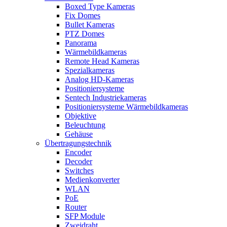
Boxed Type Kameras
Fix Domes
Bullet Kameras
PTZ Domes
Panorama
Wärmebildkameras
Remote Head Kameras
Spezialkameras
Analog HD-Kameras
Positioniersysteme
Sentech Industriekameras
Positioniersysteme Wärmebildkameras
Objektive
Beleuchtung
Gehäuse
Übertragungstechnik
Encoder
Decoder
Switches
Medienkonverter
WLAN
PoE
Router
SFP Module
Zweidraht