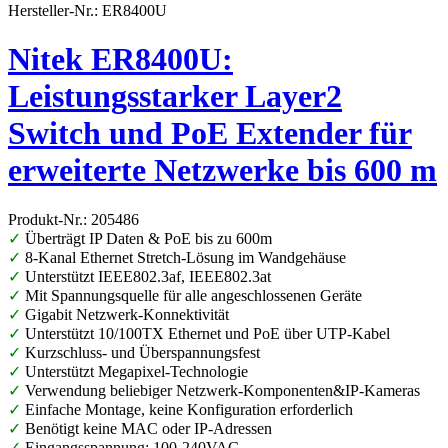
Hersteller-Nr.: ER8400U
Nitek ER8400U:
Leistungsstarker Layer2
Switch und PoE Extender für
erweiterte Netzwerke bis 600 m
Produkt-Nr.: 205486
✓
Überträgt IP Daten & PoE bis zu 600m
✓
8-Kanal Ethernet Stretch-Lösung im Wandgehäuse
✓
Unterstützt IEEE802.3af, IEEE802.3at
✓
Mit Spannungsquelle für alle angeschlossenen Geräte
✓
Gigabit Netzwerk-Konnektivität
✓
Unterstützt 10/100TX Ethernet und PoE über UTP-Kabel
✓
Kurzschluss- und Überspannungsfest
✓
Unterstützt Megapixel-Technologie
✓
Verwendung beliebiger Netzwerk-Komponenten&IP-Kameras
✓
Einfache Montage, keine Konfiguration erforderlich
✓
Benötigt keine MAC oder IP-Adressen
✓
Eingangsspannung: 100-240VAC