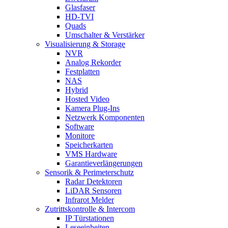
Glasfaser
HD-TVI
Quads
Umschalter & Verstärker
Visualisierung & Storage
NVR
Analog Rekorder
Festplatten
NAS
Hybrid
Hosted Video
Kamera Plug-Ins
Netzwerk Komponenten
Software
Monitore
Speicherkarten
VMS Hardware
Garantieverlängerungen
Sensorik & Perimeterschutz
Radar Detektoren
LiDAR Sensoren
Infrarot Melder
Zutrittskontrolle & Intercom
IP Türstationen
Leseeinheiten