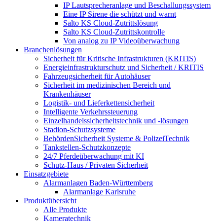
IP Lautsprecheranlage und Beschallungssystem
Eine IP Sirene die schützt und warnt
Salto KS Cloud-Zutrittslösung
Salto KS Cloud-Zutrittskontrolle
Von analog zu IP Videoüberwachung
Branchenlösungen
Sicherheit für Kritische Infrastrukturen (KRITIS)
Energieinfrastrukturschutz und Sicherheit / KRITIS
Fahrzeugsicherheit für Autohäuser
Sicherheit im medizinischen Bereich und
Krankenhäuser
Logistik- und Lieferkettensicherheit
Intelligente Verkehrssteuerung
Einzelhandelssicherheitstechnik und -lösungen
Stadion-Schutzsysteme
BehördenSicherheit Systeme & PolizeiTechnik
Tankstellen-Schutzkonzepte​
24/7 Pferdeüberwachung mit KI
Schutz-Haus / Privaten Sicherheit
Einsatzgebiete
Alarmanlagen Baden-Württemberg
Alarmanlage Karlsruhe
Produktübersicht
Alle Produkte
Kameratechnik