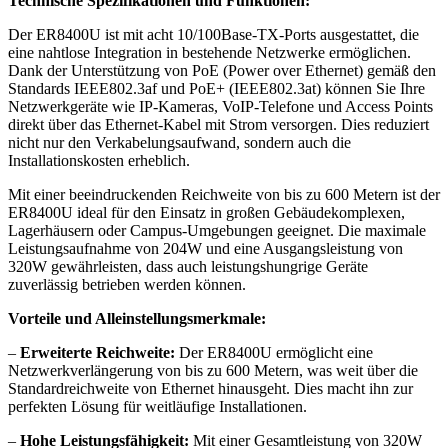
Technische Spezifikationen und Funktionen:
Der ER8400U ist mit acht 10/100Base-TX-Ports ausgestattet, die
eine nahtlose Integration in bestehende Netzwerke ermöglichen.
Dank der Unterstützung von PoE (Power over Ethernet) gemäß den
Standards IEEE802.3af und PoE+ (IEEE802.3at) können Sie Ihre
Netzwerkgeräte wie IP-Kameras, VoIP-Telefone und Access Points
direkt über das Ethernet-Kabel mit Strom versorgen. Dies reduziert
nicht nur den Verkabelungsaufwand, sondern auch die
Installationskosten erheblich.
Mit einer beeindruckenden Reichweite von bis zu 600 Metern ist der
ER8400U ideal für den Einsatz in großen Gebäudekomplexen,
Lagerhäusern oder Campus-Umgebungen geeignet. Die maximale
Leistungsaufnahme von 204W und eine Ausgangsleistung von
320W gewährleisten, dass auch leistungshungrige Geräte
zuverlässig betrieben werden können.
Vorteile und Alleinstellungsmerkmale:
–
Erweiterte Reichweite:
Der ER8400U ermöglicht eine
Netzwerkverlängerung von bis zu 600 Metern, was weit über die
Standardreichweite von Ethernet hinausgeht. Dies macht ihn zur
perfekten Lösung für weitläufige Installationen.
–
Hohe Leistungsfähigkeit:
Mit einer Gesamtleistung von 320W