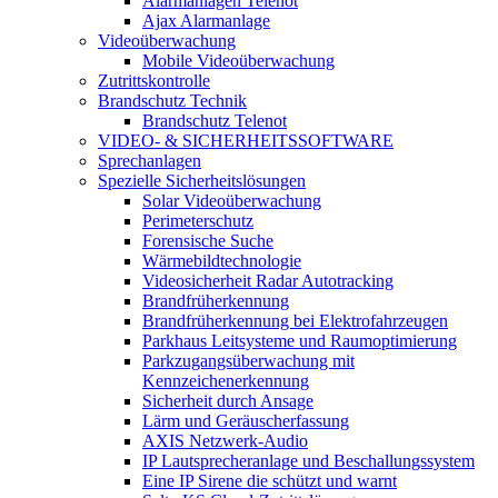
Alarmanlagen Telenot
Ajax Alarmanlage
Videoüberwachung
Mobile Videoüberwachung
Zutrittskontrolle
Brandschutz Technik
Brandschutz Telenot
VIDEO- & SICHERHEITSSOFTWARE
Sprechanlagen
Spezielle Sicherheitslösungen
Solar Videoüberwachung
Perimeterschutz
Forensische Suche
Wärmebildtechnologie
Videosicherheit Radar Autotracking​
Brandfrüherkennung
Brandfrüherkennung bei Elektrofahrzeugen
Parkhaus Leitsysteme und Raumoptimierung
Parkzugangsüberwachung mit
Kennzeichenerkennung
Sicherheit durch Ansage
Lärm und Geräuscherfassung
AXIS Netzwerk-Audio
IP Lautsprecheranlage und Beschallungssystem
Eine IP Sirene die schützt und warnt