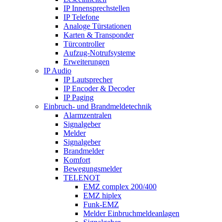
IP Innensprechstellen
IP Telefone
Analoge Türstationen
Karten & Transponder
Türcontroller
Aufzug-Notrufsysteme
Erweiterungen
IP Audio
IP Lautsprecher
IP Encoder & Decoder
IP Paging
Einbruch- und Brandmeldetechnik
Alarmzentralen
Signalgeber
Melder
Signalgeber
Brandmelder
Komfort
Bewegungsmelder
TELENOT
EMZ complex 200/400
EMZ hiplex
Funk-EMZ
Melder Einbruchmeldeanlagen