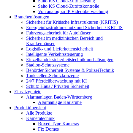
Salto KS Cloud-Zutrittslösung
Salto KS Cloud-Zutrittskontrolle
Von analog zu IP Videoüberwachung
Branchenlösungen
Sicherheit für Kritische Infrastrukturen (KRITIS)
Energieinfrastrukturschutz und Sicherheit / KRITIS
Fahrzeugsicherheit für Autohäuser
Sicherheit im medizinischen Bereich und
Krankenhäuser
Logistik- und Lieferkettensicherheit
Intelligente Verkehrssteuerung
Einzelhandelssicherheitstechnik und -lösungen
Stadion-Schutzsysteme
BehördenSicherheit Systeme & PolizeiTechnik
Tankstellen-Schutzkonzepte​
24/7 Pferdeüberwachung mit KI
Schutz-Haus / Privaten Sicherheit
Einsatzgebiete
Alarmanlagen Baden-Württemberg
Alarmanlage Karlsruhe
Produktübersicht
Alle Produkte
Kameratechnik
Boxed Type Kameras
Fix Domes