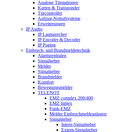
Analoge Türstationen
Karten & Transponder
Türcontroller
Aufzug-Notrufsysteme
Erweiterungen
IP Audio
IP Lautsprecher
IP Encoder & Decoder
IP Paging
Einbruch- und Brandmeldetechnik
Alarmzentralen
Signalgeber
Melder
Signalgeber
Brandmelder
Komfort
Bewegungsmelder
TELENOT
EMZ complex 200/400
EMZ hiplex
Funk-EMZ
Melder Einbruchmeldeanlagen
Signalgeber
Intern-Signalgeber
Extern-Signalgeber