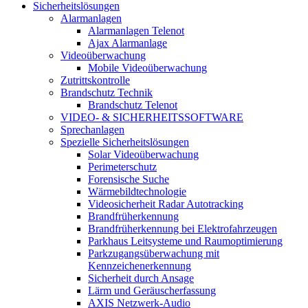
Sicherheitslösungen
Alarmanlagen
Alarmanlagen Telenot
Ajax Alarmanlage
Videoüberwachung
Mobile Videoüberwachung
Zutrittskontrolle
Brandschutz Technik
Brandschutz Telenot
VIDEO- & SICHERHEITSSOFTWARE
Sprechanlagen
Spezielle Sicherheitslösungen
Solar Videoüberwachung
Perimeterschutz
Forensische Suche
Wärmebildtechnologie
Videosicherheit Radar Autotracking​
Brandfrüherkennung
Brandfrüherkennung bei Elektrofahrzeugen
Parkhaus Leitsysteme und Raumoptimierung
Parkzugangsüberwachung mit
Kennzeichenerkennung
Sicherheit durch Ansage
Lärm und Geräuscherfassung
AXIS Netzwerk-Audio