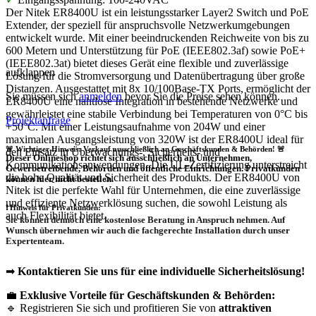
Der Nitek ER8400U ist ein leistungsstarker Layer2 Switch und PoE
Extender, der speziell für anspruchsvolle Netzwerkumgebungen
entwickelt wurde. Mit einer beeindruckenden Reichweite von bis zu
600 Metern und Unterstützung für PoE (IEEE802.3af) sowie PoE+
(IEEE802.3at) bietet dieses Gerät eine flexible und zuverlässige
aufklappen
Lösung für die Stromversorgung und Datenübertragung über große
Distanzen. Ausgestattet mit 8x 10/100Base-TX Ports, ermöglicht der
Sie müssen sich
anmelden
bevor Sie die Preise sehen können.
ER8400U eine nahtlose Integration in bestehende Netzwerke und
gewährleistet eine stabile Verbindung bei Temperaturen von 0°C bis
Projektanfrage
+50°C. Mit einer Leistungsaufnahme von 204W und einer
maximalen Ausgangsleistung von 320W ist der ER8400U ideal für
🚨 Wichtiger Hinweis: Verkauf ausschließlich an Geschäftskunden & Behörden! 🚨
den Einsatz in Überwachungs-, Sicherheits- und
Dieser Onlineshop richtet sich
ausschließlich
an Unternehmen,
Kommunikationsanwendungen. Die UL-Zertifizierung unterstreicht
Gewerbetreibende, Behörden und öffentliche Einrichtungen.
Privatkunden
die hohe Qualität und Sicherheit des Produkts. Der ER8400U von
können hier nicht bestellen.
Nitek ist die perfekte Wahl für Unternehmen, die eine zuverlässige
und effiziente Netzwerklösung suchen, die sowohl Leistung als
❗
Hinweis für Privatkunden:
auch Flexibilität bietet.
Sie können dennoch eine
kostenlose Beratung
in Anspruch nehmen. Auf
Wunsch übernehmen wir auch die
fachgerechte Installation
durch unser
Expertenteam.
➡
Kontaktieren Sie uns für eine individuelle Sicherheitslösung!
💼
Exklusive Vorteile für Geschäftskunden & Behörden:
🔹 Registrieren Sie sich und profitieren Sie von
attraktiven