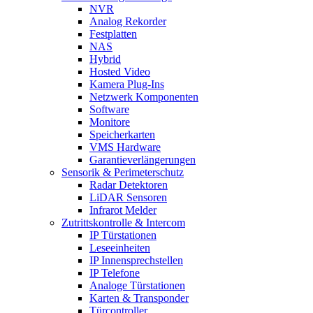
NVR
Analog Rekorder
Festplatten
NAS
Hybrid
Hosted Video
Kamera Plug-Ins
Netzwerk Komponenten
Software
Monitore
Speicherkarten
VMS Hardware
Garantieverlängerungen
Sensorik & Perimeterschutz
Radar Detektoren
LiDAR Sensoren
Infrarot Melder
Zutrittskontrolle & Intercom
IP Türstationen
Leseeinheiten
IP Innensprechstellen
IP Telefone
Analoge Türstationen
Karten & Transponder
Türcontroller