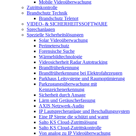
Mobile Videoüberwachung
Zutrittskontrolle
Brandschutz Technik
Brandschutz Telenot
VIDEO- & SICHERHEITSSOFTWARE
Sprechanlagen
Spezielle Sicherheitslösungen
Solar Videoüberwachung
Perimeterschutz
Forensische Suche
Wärmebildtechnologie
Videosicherheit Radar Autotracking​
Brandfrüherkennung
Brandfrüherkennung bei Elektrofahrzeugen
Parkhaus Leitsysteme und Raumoptimierung
Parkzugangsüberwachung mit
Kennzeichenerkennung
Sicherheit durch Ansage
Lärm und Geräuscherfassung
AXIS Netzwerk-Audio
IP Lautsprecheranlage und Beschallungssystem
Eine IP Sirene die schützt und warnt
Salto KS Cloud-Zutrittslösung
Salto KS Cloud-Zutrittskontrolle
Von analog zu IP Videoüberwachung