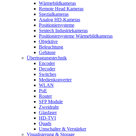
Wärmebildkameras
Remote Head Kameras
Spezialkameras
Analog HD-Kameras
Positioniersysteme
Sentech Industriekameras
Positioniersysteme Wärmebildkameras
Objektive
Beleuchtung
Gehäuse
Übertragungstechnik
Encoder
Decoder
Switches
Medienkonverter
WLAN
PoE
Router
SFP Module
Zweidraht
Glasfaser
HD-TVI
Quads
Umschalter & Verstärker
Visualisierung & Storage