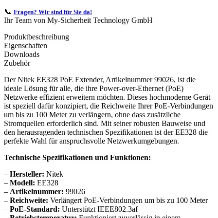
📞
Fragen? Wir sind für Sie da!
Ihr Team von My-Sicherheit Technology GmbH
Produktbeschreibung
Eigenschaften
Downloads
Zubehör
Der Nitek EE328 PoE Extender, Artikelnummer 99026, ist die
ideale Lösung für alle, die ihre Power-over-Ethernet (PoE)
Netzwerke effizient erweitern möchten. Dieses hochmoderne Gerät
ist speziell dafür konzipiert, die Reichweite Ihrer PoE-Verbindungen
um bis zu 100 Meter zu verlängern, ohne dass zusätzliche
Stromquellen erforderlich sind. Mit seiner robusten Bauweise und
den herausragenden technischen Spezifikationen ist der EE328 die
perfekte Wahl für anspruchsvolle Netzwerkumgebungen.
Technische Spezifikationen und Funktionen:
–
Hersteller:
Nitek
–
Modell:
EE328
–
Artikelnummer:
99026
–
Reichweite:
Verlängert PoE-Verbindungen um bis zu 100 Meter
–
PoE-Standard:
Unterstützt IEEE802.3af
–
Betriebstemperatur:
Funktioniert zuverlässig in einem