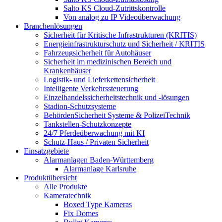
Salto KS Cloud-Zutrittskontrolle
Von analog zu IP Videoüberwachung
Branchenlösungen
Sicherheit für Kritische Infrastrukturen (KRITIS)
Energieinfrastrukturschutz und Sicherheit / KRITIS
Fahrzeugsicherheit für Autohäuser
Sicherheit im medizinischen Bereich und
Krankenhäuser
Logistik- und Lieferkettensicherheit
Intelligente Verkehrssteuerung
Einzelhandelssicherheitstechnik und -lösungen
Stadion-Schutzsysteme
BehördenSicherheit Systeme & PolizeiTechnik
Tankstellen-Schutzkonzepte​
24/7 Pferdeüberwachung mit KI
Schutz-Haus / Privaten Sicherheit
Einsatzgebiete
Alarmanlagen Baden-Württemberg
Alarmanlage Karlsruhe
Produktübersicht
Alle Produkte
Kameratechnik
Boxed Type Kameras
Fix Domes