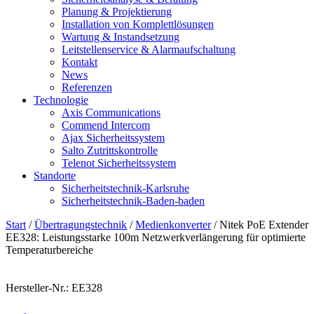
Planung & Projektierung​
Installation von Komplettlösungen
Wartung & Instandsetzung
Leitstellenservice & Alarmaufschaltung
Kontakt
News
Referenzen
Technologie
Axis Communications
Commend Intercom
Ajax Sicherheitssystem​
Salto Zutrittskontrolle
Telenot Sicherheitssystem
Standorte
Sicherheitstechnik-Karlsruhe
Sicherheitstechnik-Baden-baden
Start
/
Übertragungstechnik
/
Medienkonverter
/ Nitek PoE Extender
EE328: Leistungsstarke 100m Netzwerkverlängerung für optimierte
Temperaturbereiche
Hersteller-Nr.: EE328