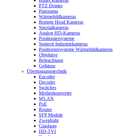
Bullet Kameras
PTZ Domes
Panorama
Wärmebildkameras
Remote Head Kameras
Spezialkameras
Analog HD-Kameras
Positioniersysteme
Sentech Industriekameras
Positioniersysteme Wärmebildkameras
Objektive
Beleuchtung
Gehäuse
Übertragungstechnik
Encoder
Decoder
Switches
Medienkonverter
WLAN
PoE
Router
SFP Module
Zweidraht
Glasfaser
HD-TVI