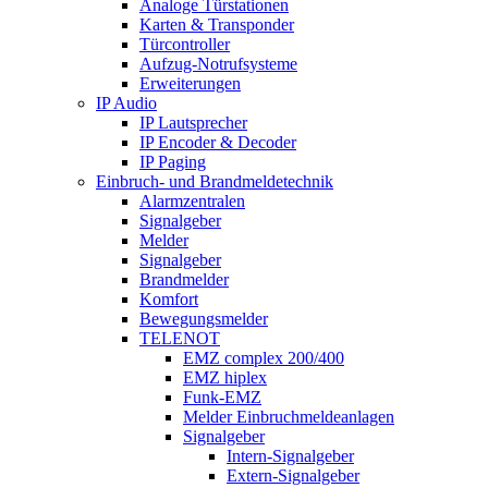
Analoge Türstationen
Karten & Transponder
Türcontroller
Aufzug-Notrufsysteme
Erweiterungen
IP Audio
IP Lautsprecher
IP Encoder & Decoder
IP Paging
Einbruch- und Brandmeldetechnik
Alarmzentralen
Signalgeber
Melder
Signalgeber
Brandmelder
Komfort
Bewegungsmelder
TELENOT
EMZ complex 200/400
EMZ hiplex
Funk-EMZ
Melder Einbruchmeldeanlagen
Signalgeber
Intern-Signalgeber
Extern-Signalgeber