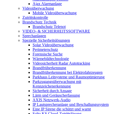
Ajax Alarmanlage
Videoüberwachung
Mobile Videoüberwachung
Zutrittskontrolle
Brandschutz Technik
Brandschutz Telenot
VIDEO- & SICHERHEITSSOFTWARE
Sprechanlagen
Spezielle Sicherheitslösungen
Solar Videoüberwachung
Perimeterschutz
Forensische Suche
Wärmebildtechnologie
Videosicherheit Radar Autotracking​
Brandfrüherkennung
Brandfrüherkennung bei Elektrofahrzeugen
Parkhaus Leitsysteme und Raumoptimierung
Parkzugangsüberwachung mit
Kennzeichenerkennung
Sicherheit durch Ansage
Lärm und Geräuscherfassung
AXIS Netzwerk-Audio
IP Lautsprecheranlage und Beschallungssystem
Eine IP Sirene die schützt und warnt
Salto KS Cloud-Zutrittslösung