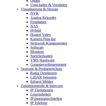
Quads
Umschalter & Verstärker
Visualisierung & Storage
NVR
Analog Rekorder
Festplatten
NAS
Hybrid
Hosted Video
Kamera Plug-Ins
Netzwerk Komponenten
Software
Monitore
Speicherkarten
VMS Hardware
Garantieverlängerungen
Sensorik & Perimeterschutz
Radar Detektoren
LiDAR Sensoren
Infrarot Melder
Zutrittskontrolle & Intercom
IP Türstationen
Leseeinheiten
IP Innensprechstellen
IP Telefone