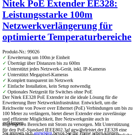
Nitek PoE Extender EE328:
Leistungsstarke 100m
Netzwerkverlängerung für
optimierte Temperaturbereiche
Produkt-Nr.: 99026
✓
Erweiterung um 100m je Einheit
✓
Überträgt über Distanzen bis zu 600m
✓
Unterstützt jedes Netzwerk-Gerät, inkl. IP-Kameras
✓
Unterstützt Megapixel-Kameras
✓
Komplett transparent im Netzwerk
✓
Einfache Installation, kein Setup notwendig
✓
Optionales Netzgerät für Switches ohne PoE
Der Nitek EE328 PoE Extender ist die ideale Lösung für die
Erweiterung Ihrer Netzwerkinfrastruktur. Entwickelt, um die
Reichweite von Power over Ethernet (PoE) Verbindungen um bis zu
100 Meter zu verlängern, bietet dieser Extender eine zuverlässige
und effiziente Möglichkeit, Ihre Netzwerkgeräte auch in
aufklappen
abgelegenen Bereichen mit Strom zu versorgen. Mit Unterstützung
für den PoE-Standard IEEE802.3af gewährleistet der EE328 eine
Sie müssen sich
anmelden
bevor Sie die Preise sehen können.