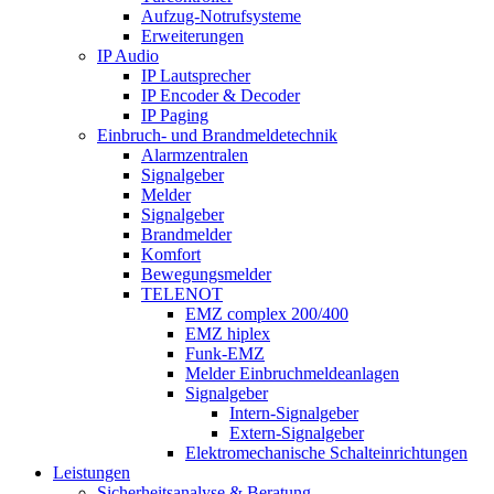
Aufzug-Notrufsysteme
Erweiterungen
IP Audio
IP Lautsprecher
IP Encoder & Decoder
IP Paging
Einbruch- und Brandmeldetechnik
Alarmzentralen
Signalgeber
Melder
Signalgeber
Brandmelder
Komfort
Bewegungsmelder
TELENOT
EMZ complex 200/400
EMZ hiplex
Funk-EMZ
Melder Einbruchmeldeanlagen
Signalgeber
Intern-Signalgeber
Extern-Signalgeber
Elektromechanische Schalteinrichtungen
Leistungen
Sicherheitsanalyse & Beratung