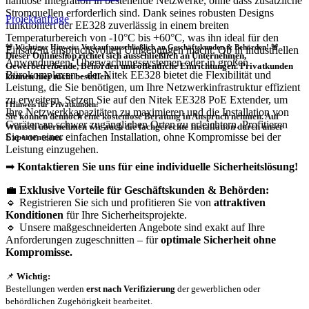
nahtlose Integration in bestehende Netzwerke, ohne dass zusätzliche
Stromquellen erforderlich sind. Dank seines robusten Designs
Projektanfrage
funktioniert der EE328 zuverlässig in einem breiten
Temperaturbereich von -10°C bis +60°C, was ihn ideal für den
🚨 Wichtiger Hinweis: Verkauf ausschließlich an Geschäftskunden & Behörden! 🚨
Einsatz in anspruchsvollen Umgebungen macht. Ob in industriellen
Dieser Onlineshop richtet sich
ausschließlich
an Unternehmen,
Anwendungen, Überwachungssystemen oder in großen
Gewerbetreibende, Behörden und öffentliche Einrichtungen.
Privatkunden
Bürokomplexen – der Nitek EE328 bietet die Flexibilität und
können hier nicht bestellen.
Leistung, die Sie benötigen, um Ihre Netzwerkinfrastruktur effizient
zu erweitern. Setzen Sie auf den Nitek EE328 PoE Extender, um
❗
Hinweis für Privatkunden:
Ihre Netzwerkkapazitäten zu maximieren und die Installation von
Sie können dennoch eine
kostenlose Beratung
in Anspruch nehmen. Auf
Geräten an schwer zugänglichen Orten zu erleichtern. Profitieren
Wunsch übernehmen wir auch die
fachgerechte Installation
durch unser
Sie von einer einfachen Installation, ohne Kompromisse bei der
Expertenteam.
Leistung einzugehen.
➡
Kontaktieren Sie uns für eine individuelle Sicherheitslösung!
💼
Exklusive Vorteile für Geschäftskunden & Behörden:
🔹 Registrieren Sie sich und profitieren Sie von
attraktiven
Konditionen
für Ihre Sicherheitsprojekte.
🔹 Unsere maßgeschneiderten Angebote sind exakt auf Ihre
Anforderungen zugeschnitten – für
optimale Sicherheit ohne
Kompromisse.
📌
Wichtig:
Bestellungen werden
erst nach Verifizierung
der gewerblichen oder
behördlichen Zugehörigkeit bearbeitet.