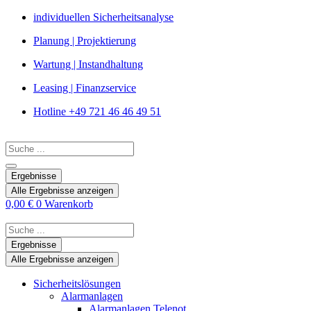
Zum
individuellen Sicherheitsanalyse
Inhalt
Planung | Projektierung
springen
Wartung | Instandhaltung
Leasing | Finanzservice
Hotline +49 721 46 46 49 51
Search
...
Ergebnisse
Alle Ergebnisse anzeigen
0,00
€
0
Warenkorb
Search
...
Ergebnisse
Alle Ergebnisse anzeigen
Sicherheitslösungen
Alarmanlagen
Alarmanlagen Telenot