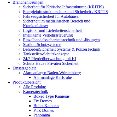
Branchenlösungen
Sicherheit für Kritische Infrastrukturen (KRITIS)
Energieinfrastrukturschutz und Sicherheit / KRITIS
Fahrzeugsicherheit für Autohäuser
Sicherheit im medizinischen Bereich und
Krankenhäuser
Logistik- und Lieferkettensicherheit
Intelligente Verkehrssteuerung
Einzelhandelssicherheitstechnik und -lösungen
Stadion-Schutzsysteme
BehördenSicherheit Systeme & PolizeiTechnik
Tankstellen-Schutzkonzepte​
24/7 Pferdeüberwachung mit KI
Schutz-Haus / Privaten Sicherheit
Einsatzgebiete
Alarmanlagen Baden-Württemberg
Alarmanlage Karlsruhe
Produktübersicht
Alle Produkte
Kameratechnik
Boxed Type Kameras
Fix Domes
Bullet Kameras
PTZ Domes
Panorama