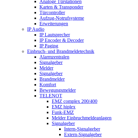
Analoge Türstationen
Karten & Transponder
Türcontroller
Aufzug-Notrufsysteme
Erweiterungen
IP Audio
IP Lautsprecher
IP Encoder & Decoder
IP Paging
Einbruch- und Brandmeldetechnik
Alarmzentralen
Signalgeber
Melder
Signalgeber
Brandmelder
Komfort
Bewegungsmelder
TELENOT
EMZ complex 200/400
EMZ hiplex
Funk-EMZ
Melder Einbruchmeldeanlagen
Signalgeber
Intern-Signalgeber
Extern-Signalgeber