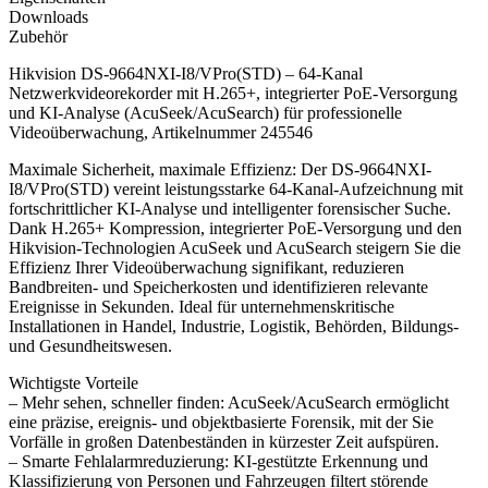
Downloads
Zubehör
Hikvision DS-9664NXI-I8/VPro(STD) – 64‑Kanal
Netzwerkvideorekorder mit H.265+, integrierter PoE‑Versorgung
und KI-Analyse (AcuSeek/AcuSearch) für professionelle
Videoüberwachung, Artikelnummer 245546
Maximale Sicherheit, maximale Effizienz: Der DS-9664NXI-
I8/VPro(STD) vereint leistungsstarke 64-Kanal-Aufzeichnung mit
fortschrittlicher KI-Analyse und intelligenter forensischer Suche.
Dank H.265+ Kompression, integrierter PoE-Versorgung und den
Hikvision-Technologien AcuSeek und AcuSearch steigern Sie die
Effizienz Ihrer Videoüberwachung signifikant, reduzieren
Bandbreiten- und Speicherkosten und identifizieren relevante
Ereignisse in Sekunden. Ideal für unternehmenskritische
Installationen in Handel, Industrie, Logistik, Behörden, Bildungs-
und Gesundheitswesen.
Wichtigste Vorteile
– Mehr sehen, schneller finden: AcuSeek/AcuSearch ermöglicht
eine präzise, ereignis- und objektbasierte Forensik, mit der Sie
Vorfälle in großen Datenbeständen in kürzester Zeit aufspüren.
– Smarte Fehlalarmreduzierung: KI-gestützte Erkennung und
Klassifizierung von Personen und Fahrzeugen filtert störende