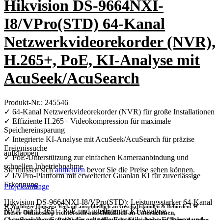
Hikvision DS-9664NXI-
I8/VPro(STD) 64‑Kanal
Netzwerkvideorekorder (NVR),
H.265+, PoE, KI-Analyse mit
AcuSeek/AcuSearch
Produkt-Nr.: 245546
✓ 64‑Kanal Netzwerkvideorekorder (NVR) für große Installationen
✓ Effiziente H.265+ Videokompression für maximale
Speichereinsparung
✓ Integrierte KI-Analyse mit AcuSeek/AcuSearch für präzise
Ereignissuche
aufklappen
✓ PoE-Unterstützung zur einfachen Kameraanbindung und
schnellen Inbetriebnahme
Sie müssen sich
anmelden
bevor Sie die Preise sehen können.
✓ I/VPro-Plattform mit erweiterter Guanlan KI für zuverlässige
Erkennung
Projektanfrage
Hikvision DS-9664NXI-I8/VPro(STD): Leistungsstarker 64‑Kanal
🚨 Wichtiger Hinweis: Verkauf ausschließlich an Geschäftskunden & Behörden! 🚨
NVR mit H.265+, PoE und intelligenter KI-Analyse
Dieser Onlineshop richtet sich
ausschließlich
an Unternehmen,
(AcuSeek/AcuSearch) für schnelle Forensik, hohe Effizienz und
Gewerbetreibende, Behörden und öffentliche Einrichtungen.
Privatkunden