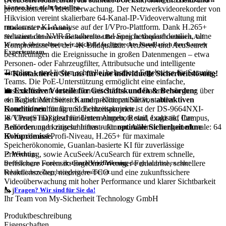
können hier nicht bestellen.
professionelle Videoüberwachung. Der Netzwerkvideorekorder von
Hikvision vereint skalierbare 64‑Kanal-IP-Videoverwaltung mit
modernster KI-Analyse auf der I/VPro-Plattform. Dank H.265+
❗
Hinweis für Privatkunden:
reduziert der NVR Bandbreite und Speicherbedarf deutlich, ohne
Sie können dennoch eine
kostenlose Beratung
in Anspruch nehmen. Auf
Wunsch übernehmen wir auch die
fachgerechte Installation
durch unser
Kompromisse bei der 4K-Bildqualität. AcuSeek und AcuSearch
Expertenteam.
beschleunigen die Ereignissuche in großen Datenmengen – etwa
Personen- oder Fahrzeugfilter, Attributsuche und intelligente
Timeline – und liefern schnelle, belastbare Ergebnisse für Security-
➡
Kontaktieren Sie uns für eine individuelle Sicherheitslösung!
Teams. Die PoE-Unterstützung ermöglicht eine einfache,
💼
Exklusive Vorteile für Geschäftskunden & Behörden:
kosteneffiziente Installation mit Strom- und Datenversorgung über
🔹 Registrieren Sie sich und profitieren Sie von
attraktiven
ein Kabel. Mit breiter Kamera-Kompatibilität, stabiler
Konditionen
für Ihre Sicherheitsprojekte.
Daueraufzeichnung und Echtzeitalarmen ist der DS-9664NXI-
🔹 Unsere maßgeschneiderten Angebote sind exakt auf Ihre
I8/VPro(STD) ideal für Unternehmen, Retail, Logistik, Campus,
Anforderungen zugeschnitten – für
optimale Sicherheit ohne
Behörden und kritische Infrastrukturen. Alleinstellungsmerkmale: 64
Kompromisse.
IP-Kanäle auf Profi-Niveau, H.265+ für maximale
Speicherökonomie, Guanlan-basierte KI für zuverlässige
Erkennung, sowie AcuSeek/AcuSearch für extrem schnelle,
📌
Wichtig:
treffsichere Forensik. Ergebnis: Weniger Fehlalarme, schnellere
Bestellungen werden
erst nach Verifizierung
der gewerblichen oder
Reaktionszeiten, niedrigere TCO und eine zukunftssichere
behördlichen Zugehörigkeit bearbeitet.
Videoüberwachung mit hoher Performance und klarer Sichtbarkeit
📞
in jedem Szenario.
Fragen? Wir sind für Sie da!
Ihr Team von My-Sicherheit Technology GmbH
Produktbeschreibung
Eigenschaften