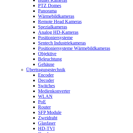
Bullet Kameras
PTZ Domes
Panorama
Wärmebildkameras
Remote Head Kameras
Spezialkameras
Analog HD-Kameras
Positioniersysteme
Sentech Industriekameras
Positioniersysteme Wärmebildkameras
Objektive
Beleuchtung
Gehäuse
Übertragungstechnik
Encoder
Decoder
Switches
Medienkonverter
WLAN
PoE
Router
SFP Module
Zweidraht
Glasfaser
HD-TVI