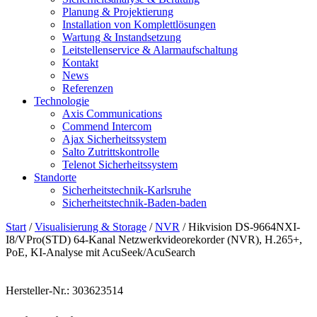
Planung & Projektierung​
Installation von Komplettlösungen
Wartung & Instandsetzung
Leitstellenservice & Alarmaufschaltung
Kontakt
News
Referenzen
Technologie
Axis Communications
Commend Intercom
Ajax Sicherheitssystem​
Salto Zutrittskontrolle
Telenot Sicherheitssystem
Standorte
Sicherheitstechnik-Karlsruhe
Sicherheitstechnik-Baden-baden
Start
/
Visualisierung & Storage
/
NVR
/ Hikvision DS-9664NXI-
I8/VPro(STD) 64‑Kanal Netzwerkvideorekorder (NVR), H.265+,
PoE, KI-Analyse mit AcuSeek/AcuSearch
Hersteller-Nr.: 303623514