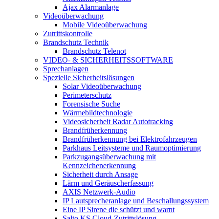
Ajax Alarmanlage
Videoüberwachung
Mobile Videoüberwachung
Zutrittskontrolle
Brandschutz Technik
Brandschutz Telenot
VIDEO- & SICHERHEITSSOFTWARE
Sprechanlagen
Spezielle Sicherheitslösungen
Solar Videoüberwachung
Perimeterschutz
Forensische Suche
Wärmebildtechnologie
Videosicherheit Radar Autotracking​
Brandfrüherkennung
Brandfrüherkennung bei Elektrofahrzeugen
Parkhaus Leitsysteme und Raumoptimierung
Parkzugangsüberwachung mit
Kennzeichenerkennung
Sicherheit durch Ansage
Lärm und Geräuscherfassung
AXIS Netzwerk-Audio
IP Lautsprecheranlage und Beschallungssystem
Eine IP Sirene die schützt und warnt
Salto KS Cloud-Zutrittslösung