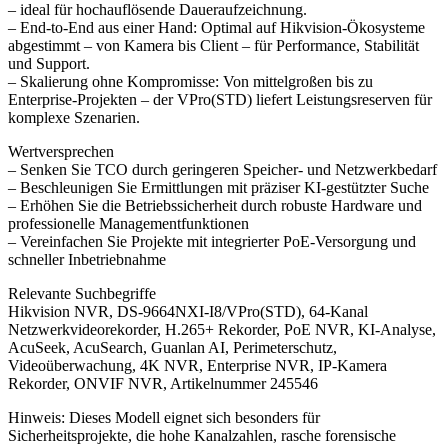
– ideal für hochauflösende Daueraufzeichnung.
– End-to-End aus einer Hand: Optimal auf Hikvision-Ökosysteme
abgestimmt – von Kamera bis Client – für Performance, Stabilität
und Support.
– Skalierung ohne Kompromisse: Von mittelgroßen bis zu
Enterprise-Projekten – der VPro(STD) liefert Leistungsreserven für
komplexe Szenarien.
Wertversprechen
– Senken Sie TCO durch geringeren Speicher- und Netzwerkbedarf
– Beschleunigen Sie Ermittlungen mit präziser KI-gestützter Suche
– Erhöhen Sie die Betriebssicherheit durch robuste Hardware und
professionelle Managementfunktionen
– Vereinfachen Sie Projekte mit integrierter PoE-Versorgung und
schneller Inbetriebnahme
Relevante Suchbegriffe
Hikvision NVR, DS-9664NXI-I8/VPro(STD), 64-Kanal
Netzwerkvideorekorder, H.265+ Rekorder, PoE NVR, KI-Analyse,
AcuSeek, AcuSearch, Guanlan AI, Perimeterschutz,
Videoüberwachung, 4K NVR, Enterprise NVR, IP-Kamera
Rekorder, ONVIF NVR, Artikelnummer 245546
Hinweis: Dieses Modell eignet sich besonders für
Sicherheitsprojekte, die hohe Kanalzahlen, rasche forensische