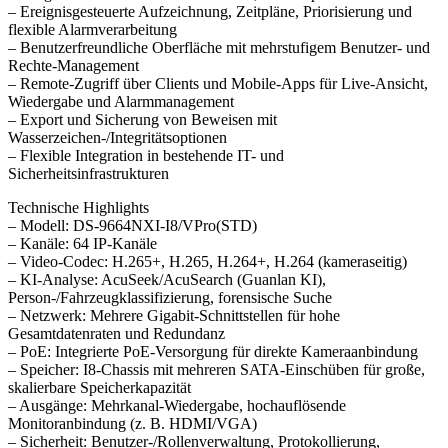
– Ereignisgesteuerte Aufzeichnung, Zeitpläne, Priorisierung und
flexible Alarmverarbeitung
– Benutzerfreundliche Oberfläche mit mehrstufigem Benutzer- und
Rechte-Management
– Remote-Zugriff über Clients und Mobile-Apps für Live-Ansicht,
Wiedergabe und Alarmmanagement
– Export und Sicherung von Beweisen mit
Wasserzeichen-/Integritätsoptionen
– Flexible Integration in bestehende IT- und
Sicherheitsinfrastrukturen
Technische Highlights
– Modell: DS-9664NXI-I8/VPro(STD)
– Kanäle: 64 IP-Kanäle
– Video-Codec: H.265+, H.265, H.264+, H.264 (kameraseitig)
– KI-Analyse: AcuSeek/AcuSearch (Guanlan KI),
Person-/Fahrzeugklassifizierung, forensische Suche
– Netzwerk: Mehrere Gigabit-Schnittstellen für hohe
Gesamtdatenraten und Redundanz
– PoE: Integrierte PoE-Versorgung für direkte Kameraanbindung
– Speicher: I8-Chassis mit mehreren SATA-Einschüben für große,
skalierbare Speicherkapazität
– Ausgänge: Mehrkanal-Wiedergabe, hochauflösende
Monitoranbindung (z. B. HDMI/VGA)
– Sicherheit: Benutzer-/Rollenverwaltung, Protokollierung,