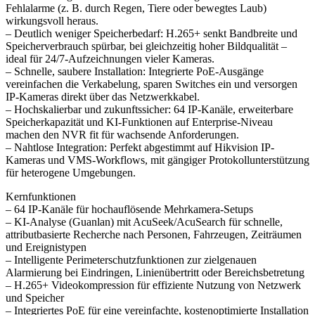
Fehlalarme (z. B. durch Regen, Tiere oder bewegtes Laub)
wirkungsvoll heraus.
– Deutlich weniger Speicherbedarf: H.265+ senkt Bandbreite und
Speicherverbrauch spürbar, bei gleichzeitig hoher Bildqualität –
ideal für 24/7-Aufzeichnungen vieler Kameras.
– Schnelle, saubere Installation: Integrierte PoE-Ausgänge
vereinfachen die Verkabelung, sparen Switches ein und versorgen
IP-Kameras direkt über das Netzwerkkabel.
– Hochskalierbar und zukunftssicher: 64 IP-Kanäle, erweiterbare
Speicherkapazität und KI-Funktionen auf Enterprise-Niveau
machen den NVR fit für wachsende Anforderungen.
– Nahtlose Integration: Perfekt abgestimmt auf Hikvision IP-
Kameras und VMS-Workflows, mit gängiger Protokollunterstützung
für heterogene Umgebungen.
Kernfunktionen
– 64 IP-Kanäle für hochauflösende Mehrkamera-Setups
– KI-Analyse (Guanlan) mit AcuSeek/AcuSearch für schnelle,
attributbasierte Recherche nach Personen, Fahrzeugen, Zeiträumen
und Ereignistypen
– Intelligente Perimeterschutzfunktionen zur zielgenauen
Alarmierung bei Eindringen, Linienübertritt oder Bereichsbetretung
– H.265+ Videokompression für effiziente Nutzung von Netzwerk
und Speicher
– Integriertes PoE für eine vereinfachte, kostenoptimierte Installation