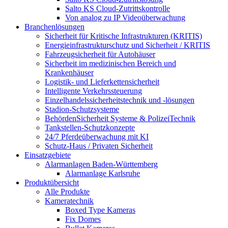
Salto KS Cloud-Zutrittskontrolle
Von analog zu IP Videoüberwachung
Branchenlösungen
Sicherheit für Kritische Infrastrukturen (KRITIS)
Energieinfrastrukturschutz und Sicherheit / KRITIS
Fahrzeugsicherheit für Autohäuser
Sicherheit im medizinischen Bereich und
Krankenhäuser
Logistik- und Lieferkettensicherheit
Intelligente Verkehrssteuerung
Einzelhandelssicherheitstechnik und -lösungen
Stadion-Schutzsysteme
BehördenSicherheit Systeme & PolizeiTechnik
Tankstellen-Schutzkonzepte​
24/7 Pferdeüberwachung mit KI
Schutz-Haus / Privaten Sicherheit
Einsatzgebiete
Alarmanlagen Baden-Württemberg
Alarmanlage Karlsruhe
Produktübersicht
Alle Produkte
Kameratechnik
Boxed Type Kameras
Fix Domes