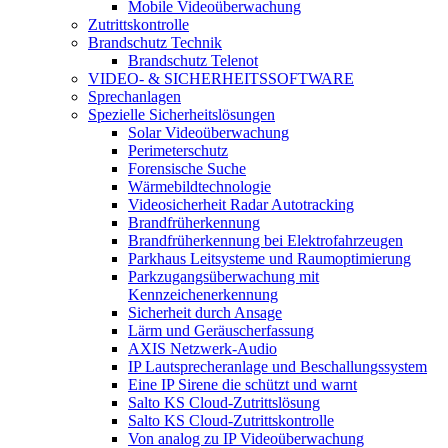
Mobile Videoüberwachung
Zutrittskontrolle
Brandschutz Technik
Brandschutz Telenot
VIDEO- & SICHERHEITSSOFTWARE
Sprechanlagen
Spezielle Sicherheitslösungen
Solar Videoüberwachung
Perimeterschutz
Forensische Suche
Wärmebildtechnologie
Videosicherheit Radar Autotracking​
Brandfrüherkennung
Brandfrüherkennung bei Elektrofahrzeugen
Parkhaus Leitsysteme und Raumoptimierung
Parkzugangsüberwachung mit
Kennzeichenerkennung
Sicherheit durch Ansage
Lärm und Geräuscherfassung
AXIS Netzwerk-Audio
IP Lautsprecheranlage und Beschallungssystem
Eine IP Sirene die schützt und warnt
Salto KS Cloud-Zutrittslösung
Salto KS Cloud-Zutrittskontrolle
Von analog zu IP Videoüberwachung