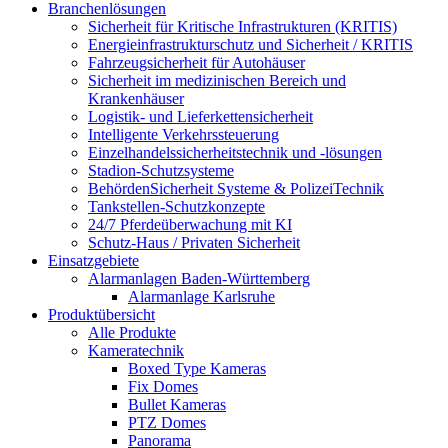
Branchenlösungen
Sicherheit für Kritische Infrastrukturen (KRITIS)
Energieinfrastrukturschutz und Sicherheit / KRITIS
Fahrzeugsicherheit für Autohäuser
Sicherheit im medizinischen Bereich und
Krankenhäuser
Logistik- und Lieferkettensicherheit
Intelligente Verkehrssteuerung
Einzelhandelssicherheitstechnik und -lösungen
Stadion-Schutzsysteme
BehördenSicherheit Systeme & PolizeiTechnik
Tankstellen-Schutzkonzepte​
24/7 Pferdeüberwachung mit KI
Schutz-Haus / Privaten Sicherheit
Einsatzgebiete
Alarmanlagen Baden-Württemberg
Alarmanlage Karlsruhe
Produktübersicht
Alle Produkte
Kameratechnik
Boxed Type Kameras
Fix Domes
Bullet Kameras
PTZ Domes
Panorama