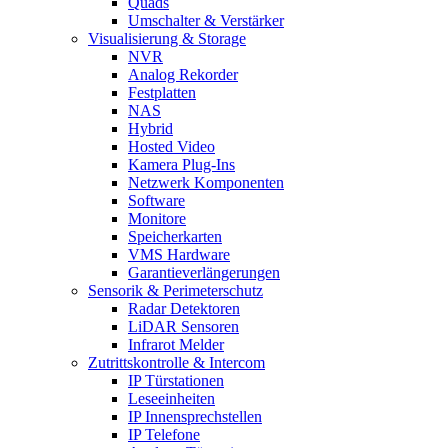
Quads
Umschalter & Verstärker
Visualisierung & Storage
NVR
Analog Rekorder
Festplatten
NAS
Hybrid
Hosted Video
Kamera Plug-Ins
Netzwerk Komponenten
Software
Monitore
Speicherkarten
VMS Hardware
Garantieverlängerungen
Sensorik & Perimeterschutz
Radar Detektoren
LiDAR Sensoren
Infrarot Melder
Zutrittskontrolle & Intercom
IP Türstationen
Leseeinheiten
IP Innensprechstellen
IP Telefone