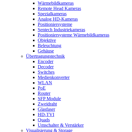
Wärmebildkameras
Remote Head Kameras
Spezialkameras
Analog HD-Kameras
Positioniersysteme
Sentech Industriekameras
Positioniersysteme Wärmebildkameras
Objektive
Beleuchtung
Gehäuse
Übertragungstechnik
Encoder
Decoder
Switches
Medienkonverter
WLAN
PoE
Router
SFP Module
Zweidraht
Glasfaser
HD-TVI
Quads
Umschalter & Verstärker
Visualisierung & Storage