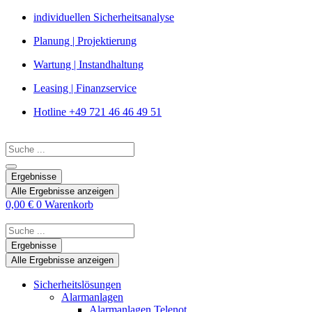
Zum
individuellen Sicherheitsanalyse
Inhalt
Planung | Projektierung
springen
Wartung | Instandhaltung
Leasing | Finanzservice
Hotline +49 721 46 46 49 51
Search
...
Ergebnisse
Alle Ergebnisse anzeigen
0,00
€
0
Warenkorb
Search
...
Ergebnisse
Alle Ergebnisse anzeigen
Sicherheitslösungen
Alarmanlagen
Alarmanlagen Telenot