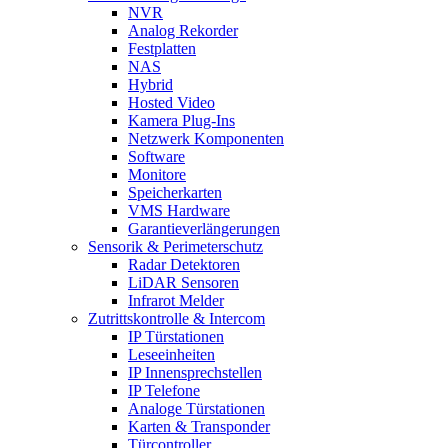
NVR
Analog Rekorder
Festplatten
NAS
Hybrid
Hosted Video
Kamera Plug-Ins
Netzwerk Komponenten
Software
Monitore
Speicherkarten
VMS Hardware
Garantieverlängerungen
Sensorik & Perimeterschutz
Radar Detektoren
LiDAR Sensoren
Infrarot Melder
Zutrittskontrolle & Intercom
IP Türstationen
Leseeinheiten
IP Innensprechstellen
IP Telefone
Analoge Türstationen
Karten & Transponder
Türcontroller