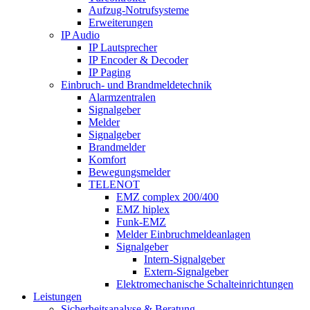
Aufzug-Notrufsysteme
Erweiterungen
IP Audio
IP Lautsprecher
IP Encoder & Decoder
IP Paging
Einbruch- und Brandmeldetechnik
Alarmzentralen
Signalgeber
Melder
Signalgeber
Brandmelder
Komfort
Bewegungsmelder
TELENOT
EMZ complex 200/400
EMZ hiplex
Funk-EMZ
Melder Einbruchmeldeanlagen
Signalgeber
Intern-Signalgeber
Extern-Signalgeber
Elektromechanische Schalteinrichtungen
Leistungen
Sicherheitsanalyse & Beratung