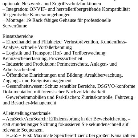
optionale Netzwerk- und Zugriffsschutzfunktionen
– Integration: ONVIF- und herstellerübergreifende Kompatibilität
für gemischte Kameraumgebungen
– Montage: 19-Rack-fähiges Gehäuse für professionelle
Serverräume
Einsatzbereiche
– Einzelhandel und Filialnetze: Verlustprävention, Kundenfluss-
Analyse, schnelle Vorfallerkennung
– Logistik und Transport: Hof- und Torüberwachung,
Kennzeichenerfassung, Prozesssicherheit
– Industrie und Produktion: Perimeterschutz, Anlagen- und
Arbeitssicherheit
– Öffentliche Einrichtungen und Bildung: Arealüberwachung,
Zugangs- und Ereignismanagement
– Gesundheitswesen: Schutz sensibler Bereiche, DSGVO-konforme
Dokumentation mit forensischer Nachvollziehbarkeit
– Gewerbeimmobilien und Parkflächen: Zutrittskontrolle, Fahrzeug-
und Besucher-Management
Alleinstellungsmerkmale
– AcuSeek/AcuSearch: Effizienzsprung in der Beweissicherung –
statt stundenlanger Sichtung fokussieren Sie sekundenschnell auf
relevante Sequenzen.
– H.265+ First: Maximale Speichereffizienz bei großen Kanalzahlen