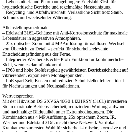
– Lebensmittel- und Pharmaumgebungen: Edelstahl 316L für
hygienekritische Bereiche und regelmäßige Nassreinigung.
– Recycling- und Abfallwirtschaft: Verlässliche Sicht trotz Staub,
Schmutz und wechselnder Witterung.
Alleinstellungsmerkmale
– Edelstahl 316L-Gehäuse mit Anti-Korrosionsschutz für maximale
Lebensdauer in aggressiven Atmosphären.
– 25x optischer Zoom mit 4 MP Auflösung für nahtlosen Wechsel
von Übersicht zu Detail – perfekt für sicherheitsrelevante
Entscheidungsfindung aus der Ferne.
– Integrierter Wischer als echte Profi-Funktion für kontinuierliche
Sicht, wenn es darauf ankommt.
– IP68 und hohe Stoßfestigkeit gewährleisten Betriebssicherheit auf
vibrierenden, exponierten Montagepunkten.
– PoE spart Zeit, Kosten und reduziert Schnittstellenfehler – ideal
für Nachrüstungen und Neuinstallationen.
Wertversprechen
Mit der Hikvision DS-2XV6A46G0-LIZHRSY (316L) investieren
Sie in maximale Betriebssicherheit, reduziertem Wartungsaufwand
und nachhaltige Bildqualität unter Extrembedingungen. Die
Kombination aus 4 MP Auflösung, 25x optischem Zoom, IR,
Wischer und Edelstahl 316L macht diese Netzwerk Varifokal-
Krankamera zur ersten Wahl für sicherheitskritische, korrosive und