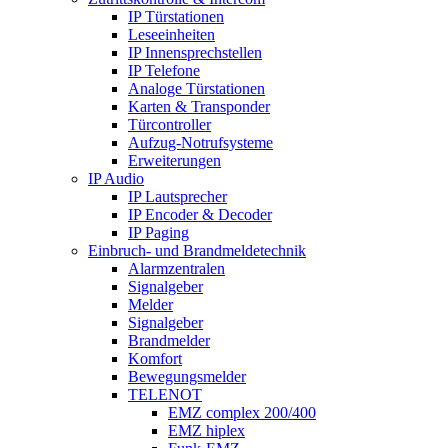
IP Türstationen
Leseeinheiten
IP Innensprechstellen
IP Telefone
Analoge Türstationen
Karten & Transponder
Türcontroller
Aufzug-Notrufsysteme
Erweiterungen
IP Audio
IP Lautsprecher
IP Encoder & Decoder
IP Paging
Einbruch- und Brandmeldetechnik
Alarmzentralen
Signalgeber
Melder
Signalgeber
Brandmelder
Komfort
Bewegungsmelder
TELENOT
EMZ complex 200/400
EMZ hiplex