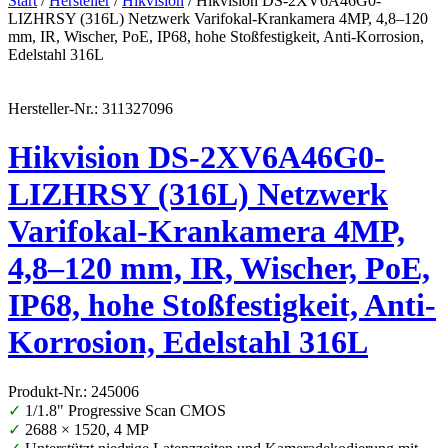
Start
/
Hersteller
/
Hikvision
/ Hikvision DS-2XV6A46G0-
LIZHRSY (316L) Netzwerk Varifokal-Krankamera 4MP, 4,8–120
mm, IR, Wischer, PoE, IP68, hohe Stoßfestigkeit, Anti-Korrosion,
Edelstahl 316L
Hersteller-Nr.: 311327096
Hikvision DS-2XV6A46G0-
LIZHRSY (316L) Netzwerk
Varifokal-Krankamera 4MP,
4,8–120 mm, IR, Wischer, PoE,
IP68, hohe Stoßfestigkeit, Anti-
Korrosion, Edelstahl 316L
Produkt-Nr.: 245006
✓
1/1.8" Progressive Scan CMOS
✓
2688 × 1520, 4 MP