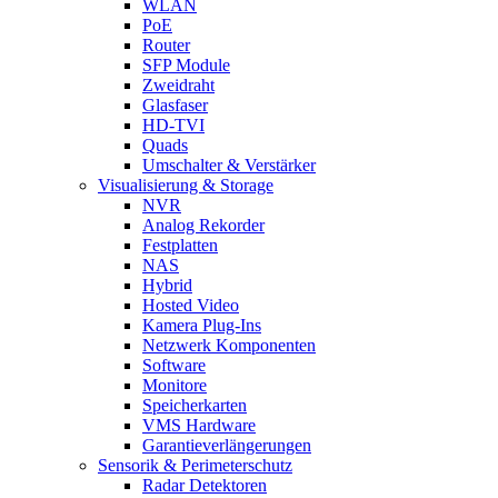
WLAN
PoE
Router
SFP Module
Zweidraht
Glasfaser
HD-TVI
Quads
Umschalter & Verstärker
Visualisierung & Storage
NVR
Analog Rekorder
Festplatten
NAS
Hybrid
Hosted Video
Kamera Plug-Ins
Netzwerk Komponenten
Software
Monitore
Speicherkarten
VMS Hardware
Garantieverlängerungen
Sensorik & Perimeterschutz
Radar Detektoren