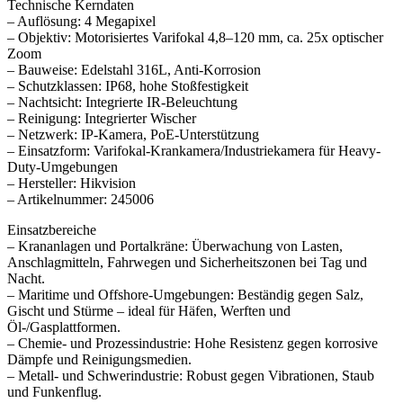
Technische Kerndaten
– Auflösung: 4 Megapixel
– Objektiv: Motorisiertes Varifokal 4,8–120 mm, ca. 25x optischer
Zoom
– Bauweise: Edelstahl 316L, Anti-Korrosion
– Schutzklassen: IP68, hohe Stoßfestigkeit
– Nachtsicht: Integrierte IR-Beleuchtung
– Reinigung: Integrierter Wischer
– Netzwerk: IP-Kamera, PoE-Unterstützung
– Einsatzform: Varifokal-Krankamera/Industriekamera für Heavy-
Duty-Umgebungen
– Hersteller: Hikvision
– Artikelnummer: 245006
Einsatzbereiche
– Krananlagen und Portalkräne: Überwachung von Lasten,
Anschlagmitteln, Fahrwegen und Sicherheitszonen bei Tag und
Nacht.
– Maritime und Offshore-Umgebungen: Beständig gegen Salz,
Gischt und Stürme – ideal für Häfen, Werften und
Öl-/Gasplattformen.
– Chemie- und Prozessindustrie: Hohe Resistenz gegen korrosive
Dämpfe und Reinigungsmedien.
– Metall- und Schwerindustrie: Robust gegen Vibrationen, Staub
und Funkenflug.