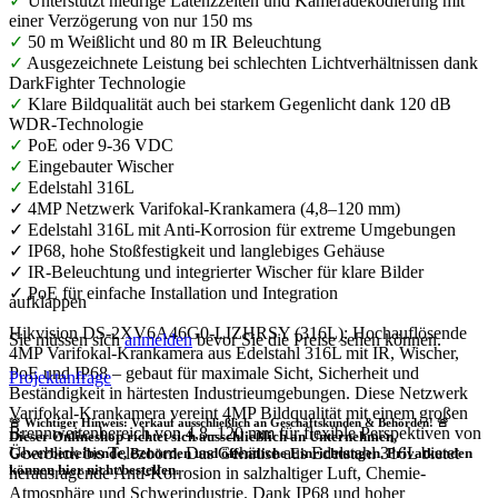
✓
Unterstützt niedrige Latenzzeiten und Kameradekodierung mit
einer Verzögerung von nur 150 ms
✓
50 m Weißlicht und 80 m IR Beleuchtung
✓
Ausgezeichnete Leistung bei schlechten Lichtverhältnissen dank
DarkFighter Technologie
✓
Klare Bildqualität auch bei starkem Gegenlicht dank 120 dB
WDR-Technologie
✓
PoE oder 9-36 VDC
✓
Eingebauter Wischer
✓
Edelstahl 316L
✓ 4MP Netzwerk Varifokal-Krankamera (4,8–120 mm)
✓ Edelstahl 316L mit Anti-Korrosion für extreme Umgebungen
✓ IP68, hohe Stoßfestigkeit und langlebiges Gehäuse
✓ IR-Beleuchtung und integrierter Wischer für klare Bilder
✓ PoE für einfache Installation und Integration
aufklappen
Hikvision DS-2XV6A46G0-LIZHRSY (316L): Hochauflösende
Sie müssen sich
anmelden
bevor Sie die Preise sehen können.
4MP Varifokal-Krankamera aus Edelstahl 316L mit IR, Wischer,
PoE und IP68 – gebaut für maximale Sicht, Sicherheit und
Projektanfrage
Beständigkeit in härtesten Industrieumgebungen. Diese Netzwerk
Varifokal-Krankamera vereint 4MP Bildqualität mit einem großen
🚨 Wichtiger Hinweis: Verkauf ausschließlich an Geschäftskunden & Behörden! 🚨
Brennweitenbereich von 4,8–120 mm für flexible Perspektiven von
Dieser Onlineshop richtet sich
ausschließlich
an Unternehmen,
Überblick bis Telezoom. Das Gehäuse aus Edelstahl 316L bietet
Gewerbetreibende, Behörden und öffentliche Einrichtungen.
Privatkunden
können hier nicht bestellen.
herausragende Anti-Korrosion in salzhaltiger Luft, Chemie-
Atmosphäre und Schwerindustrie. Dank IP68 und hoher