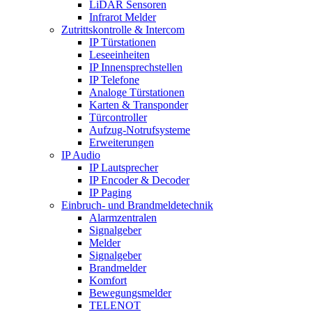
LiDAR Sensoren
Infrarot Melder
Zutrittskontrolle & Intercom
IP Türstationen
Leseeinheiten
IP Innensprechstellen
IP Telefone
Analoge Türstationen
Karten & Transponder
Türcontroller
Aufzug-Notrufsysteme
Erweiterungen
IP Audio
IP Lautsprecher
IP Encoder & Decoder
IP Paging
Einbruch- und Brandmeldetechnik
Alarmzentralen
Signalgeber
Melder
Signalgeber
Brandmelder
Komfort
Bewegungsmelder
TELENOT