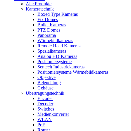
Alle Produkte
Kameratechnik
Boxed Type Kameras
Fix Domes
Bullet Kameras
PTZ Domes
Panorama
Wärmebildkameras
Remote Head Kameras
Spezialkameras
Analog HD-Kameras
Positioniersysteme
Sentech Industriekameras
Positioniersysteme Wärmebildkameras
Objektive
Beleuchtung
Gehäuse
Übertragungstechnik
Encoder
Decoder
Switches
Medienkonverter
WLAN
PoE
Router