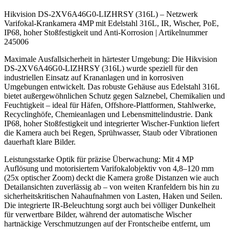
Hikvision DS-2XV6A46G0-LIZHRSY (316L) – Netzwerk
Varifokal-Krankamera 4MP mit Edelstahl 316L, IR, Wischer, PoE,
IP68, hoher Stoßfestigkeit und Anti-Korrosion | Artikelnummer
245006
Maximale Ausfallsicherheit in härtester Umgebung: Die Hikvision
DS-2XV6A46G0-LIZHRSY (316L) wurde speziell für den
industriellen Einsatz auf Krananlagen und in korrosiven
Umgebungen entwickelt. Das robuste Gehäuse aus Edelstahl 316L
bietet außergewöhnlichen Schutz gegen Salznebel, Chemikalien und
Feuchtigkeit – ideal für Häfen, Offshore-Plattformen, Stahlwerke,
Recyclinghöfe, Chemieanlagen und Lebensmittelindustrie. Dank
IP68, hoher Stoßfestigkeit und integrierter Wischer-Funktion liefert
die Kamera auch bei Regen, Sprühwasser, Staub oder Vibrationen
dauerhaft klare Bilder.
Leistungsstarke Optik für präzise Überwachung: Mit 4 MP
Auflösung und motorisiertem Varifokalobjektiv von 4,8–120 mm
(25x optischer Zoom) deckt die Kamera große Distanzen wie auch
Detailansichten zuverlässig ab – von weiten Kranfeldern bis hin zu
sicherheitskritischen Nahaufnahmen von Lasten, Haken und Seilen.
Die integrierte IR-Beleuchtung sorgt auch bei völliger Dunkelheit
für verwertbare Bilder, während der automatische Wischer
hartnäckige Verschmutzungen auf der Frontscheibe entfernt, um