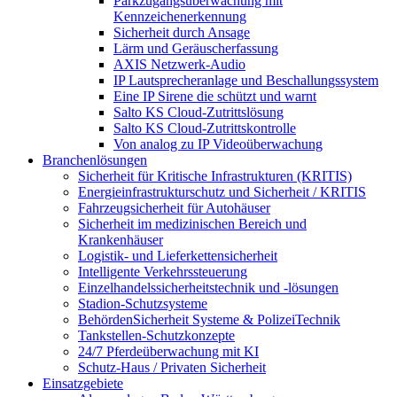
Parkzugangsüberwachung mit
Kennzeichenerkennung
Sicherheit durch Ansage
Lärm und Geräuscherfassung
AXIS Netzwerk-Audio
IP Lautsprecheranlage und Beschallungssystem
Eine IP Sirene die schützt und warnt
Salto KS Cloud-Zutrittslösung
Salto KS Cloud-Zutrittskontrolle
Von analog zu IP Videoüberwachung
Branchenlösungen
Sicherheit für Kritische Infrastrukturen (KRITIS)
Energieinfrastrukturschutz und Sicherheit / KRITIS
Fahrzeugsicherheit für Autohäuser
Sicherheit im medizinischen Bereich und
Krankenhäuser
Logistik- und Lieferkettensicherheit
Intelligente Verkehrssteuerung
Einzelhandelssicherheitstechnik und -lösungen
Stadion-Schutzsysteme
BehördenSicherheit Systeme & PolizeiTechnik
Tankstellen-Schutzkonzepte​
24/7 Pferdeüberwachung mit KI
Schutz-Haus / Privaten Sicherheit
Einsatzgebiete