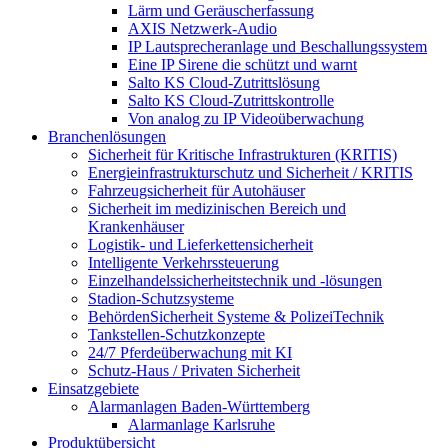
Lärm und Geräuscherfassung
AXIS Netzwerk-Audio
IP Lautsprecheranlage und Beschallungssystem
Eine IP Sirene die schützt und warnt
Salto KS Cloud-Zutrittslösung
Salto KS Cloud-Zutrittskontrolle
Von analog zu IP Videoüberwachung
Branchenlösungen
Sicherheit für Kritische Infrastrukturen (KRITIS)
Energieinfrastrukturschutz und Sicherheit / KRITIS
Fahrzeugsicherheit für Autohäuser
Sicherheit im medizinischen Bereich und
Krankenhäuser
Logistik- und Lieferkettensicherheit
Intelligente Verkehrssteuerung
Einzelhandelssicherheitstechnik und -lösungen
Stadion-Schutzsysteme
BehördenSicherheit Systeme & PolizeiTechnik
Tankstellen-Schutzkonzepte​
24/7 Pferdeüberwachung mit KI
Schutz-Haus / Privaten Sicherheit
Einsatzgebiete
Alarmanlagen Baden-Württemberg
Alarmanlage Karlsruhe
Produktübersicht