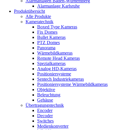
Alarmanlagen Baden-Württemberg
Alarmanlage Karlsruhe
Produktübersicht
Alle Produkte
Kameratechnik
Boxed Type Kameras
Fix Domes
Bullet Kameras
PTZ Domes
Panorama
Wärmebildkameras
Remote Head Kameras
Spezialkameras
Analog HD-Kameras
Positioniersysteme
Sentech Industriekameras
Positioniersysteme Wärmebildkameras
Objektive
Beleuchtung
Gehäuse
Übertragungstechnik
Encoder
Decoder
Switches
Medienkonverter