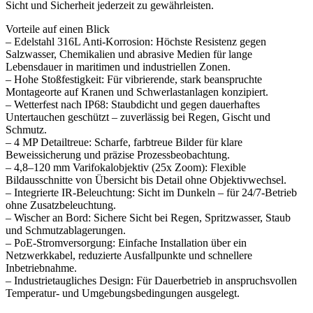
Sicht und Sicherheit jederzeit zu gewährleisten.
Vorteile auf einen Blick
– Edelstahl 316L Anti-Korrosion: Höchste Resistenz gegen
Salzwasser, Chemikalien und abrasive Medien für lange
Lebensdauer in maritimen und industriellen Zonen.
– Hohe Stoßfestigkeit: Für vibrierende, stark beanspruchte
Montageorte auf Kranen und Schwerlastanlagen konzipiert.
– Wetterfest nach IP68: Staubdicht und gegen dauerhaftes
Untertauchen geschützt – zuverlässig bei Regen, Gischt und
Schmutz.
– 4 MP Detailtreue: Scharfe, farbtreue Bilder für klare
Beweissicherung und präzise Prozessbeobachtung.
– 4,8–120 mm Varifokalobjektiv (25x Zoom): Flexible
Bildausschnitte von Übersicht bis Detail ohne Objektivwechsel.
– Integrierte IR-Beleuchtung: Sicht im Dunkeln – für 24/7-Betrieb
ohne Zusatzbeleuchtung.
– Wischer an Bord: Sichere Sicht bei Regen, Spritzwasser, Staub
und Schmutzablagerungen.
– PoE-Stromversorgung: Einfache Installation über ein
Netzwerkkabel, reduzierte Ausfallpunkte und schnellere
Inbetriebnahme.
– Industrietaugliches Design: Für Dauerbetrieb in anspruchsvollen
Temperatur- und Umgebungsbedingungen ausgelegt.