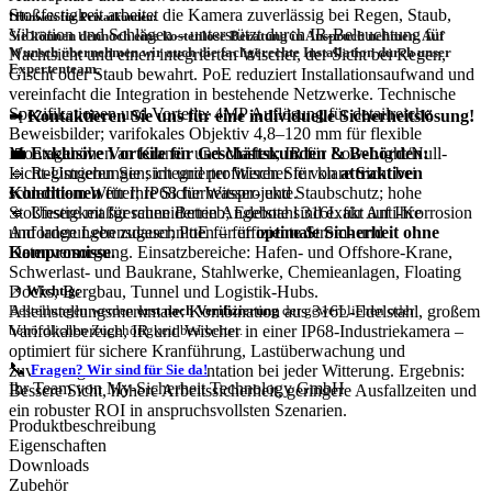
Stoßfestigkeit arbeitet die Kamera zuverlässig bei Regen, Staub,
❗
Hinweis für Privatkunden:
Vibration und Schlägen – unterstützt durch IR-Beleuchtung für
Sie können dennoch eine
kostenlose Beratung
in Anspruch nehmen. Auf
Wunsch übernehmen wir auch die
fachgerechte Installation
durch unser
Nachtsicht und einen integrierten Wischer, der Sicht bei Regen,
Expertenteam.
Gischt oder Staub bewahrt. PoE reduziert Installationsaufwand und
vereinfacht die Integration in bestehende Netzwerke. Technische
Spezifikationen und Vorteile: 4MP Auflösung für detailreiche
➡
Kontaktieren Sie uns für eine individuelle Sicherheitslösung!
Beweisbilder; varifokales Objektiv 4,8–120 mm für flexible
💼
Exklusive Vorteile für Geschäftskunden & Behörden:
Montagehöhen an Kranen und Masten; IR für Low-Light/Null-
🔹 Registrieren Sie sich und profitieren Sie von
attraktiven
Licht-Umgebungen; integrierter Wischer für klare Sicht bei
Konditionen
für Ihre Sicherheitsprojekte.
schlechtem Wetter; IP68 für Wasser- und Staubschutz; hohe
🔹 Unsere maßgeschneiderten Angebote sind exakt auf Ihre
Stoßfestigkeit für rauen Betrieb; Edelstahl 316L für Anti-Korrosion
Anforderungen zugeschnitten – für
optimale Sicherheit ohne
und lange Lebensdauer; PoE für effiziente Strom- und
Kompromisse.
Datenversorgung. Einsatzbereiche: Hafen- und Offshore-Krane,
Schwerlast- und Baukrane, Stahlwerke, Chemieanlagen, Floating
Docks, Bergbau, Tunnel und Logistik-Hubs.
📌
Wichtig:
Alleinstellungsmerkmale: Kombination aus 316L-Edelstahl, großem
Bestellungen werden
erst nach Verifizierung
der gewerblichen oder
Varifokalbereich, IR und Wischer in einer IP68-Industriekamera –
behördlichen Zugehörigkeit bearbeitet.
optimiert für sichere Kranführung, Lastüberwachung und
📞
zuverlässige Prozessdokumentation bei jeder Witterung. Ergebnis:
Fragen? Wir sind für Sie da!
Ihr Team von My-Sicherheit Technology GmbH
Bessere Sicht, höhere Arbeitssicherheit, geringere Ausfallzeiten und
ein robuster ROI in anspruchsvollsten Szenarien.
Produktbeschreibung
Eigenschaften
Downloads
Zubehör