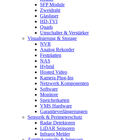
SFP Module
Zweidraht
Glasfaser
HD-TVI
Quads
Umschalter & Verstärker
Visualisierung & Storage
NVR
Analog Rekorder
Festplatten
NAS
Hybrid
Hosted Video
Kamera Plug-Ins
Netzwerk Komponenten
Software
Monitore
Speicherkarten
VMS Hardware
Garantieverlängerungen
Sensorik & Perimeterschutz
Radar Detektoren
LiDAR Sensoren
Infrarot Melder
Zutrittskontrolle & Intercom