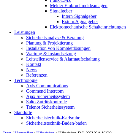
Funk-EMZ
Melder Einbruchmeldeanlagen
Signalgeber
Intern-Signalgeber
Extern-Signalgeber
Elektromechanische Schalteinrichtungen
Leistungen
Sicherheitsanalyse & Beratung
Planung & Projektierung​
Installation von Komplettlösungen
Wartung & Instandsetzung
Leitstellenservice & Alarmaufschaltung
Kontakt
News
Referenzen
Technologie
Axis Communications
Commend Intercom
Ajax Sicherheitssystem​
Salto Zutrittskontrolle
Telenot Sicherheitssystem
Standorte
Sicherheitstechnik-Karlsruhe
Sicherheitstechnik-Baden-baden