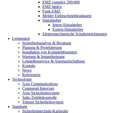
EMZ complex 200/400
EMZ hiplex
Funk-EMZ
Melder Einbruchmeldeanlagen
Signalgeber
Intern-Signalgeber
Extern-Signalgeber
Elektromechanische Schalteinrichtungen
Leistungen
Sicherheitsanalyse & Beratung
Planung & Projektierung​
Installation von Komplettlösungen
Wartung & Instandsetzung
Leitstellenservice & Alarmaufschaltung
Kontakt
News
Referenzen
Technologie
Axis Communications
Commend Intercom
Ajax Sicherheitssystem​
Salto Zutrittskontrolle
Telenot Sicherheitssystem
Standorte
Sicherheitstechnik-Karlsruhe