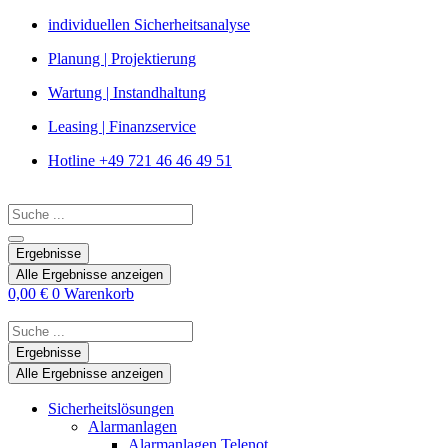
Zum
individuellen Sicherheitsanalyse
Inhalt
Planung | Projektierung
springen
Wartung | Instandhaltung
Leasing | Finanzservice
Hotline +49 721 46 46 49 51
Search
...
Ergebnisse
Alle Ergebnisse anzeigen
0,00
€
0
Warenkorb
Search
...
Ergebnisse
Alle Ergebnisse anzeigen
Sicherheitslösungen
Alarmanlagen
Alarmanlagen Telenot