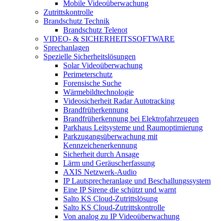
Mobile Videoüberwachung
Zutrittskontrolle
Brandschutz Technik
Brandschutz Telenot
VIDEO- & SICHERHEITSSOFTWARE
Sprechanlagen
Spezielle Sicherheitslösungen
Solar Videoüberwachung
Perimeterschutz
Forensische Suche
Wärmebildtechnologie
Videosicherheit Radar Autotracking​
Brandfrüherkennung
Brandfrüherkennung bei Elektrofahrzeugen
Parkhaus Leitsysteme und Raumoptimierung
Parkzugangsüberwachung mit
Kennzeichenerkennung
Sicherheit durch Ansage
Lärm und Geräuscherfassung
AXIS Netzwerk-Audio
IP Lautsprecheranlage und Beschallungssystem
Eine IP Sirene die schützt und warnt
Salto KS Cloud-Zutrittslösung
Salto KS Cloud-Zutrittskontrolle
Von analog zu IP Videoüberwachung