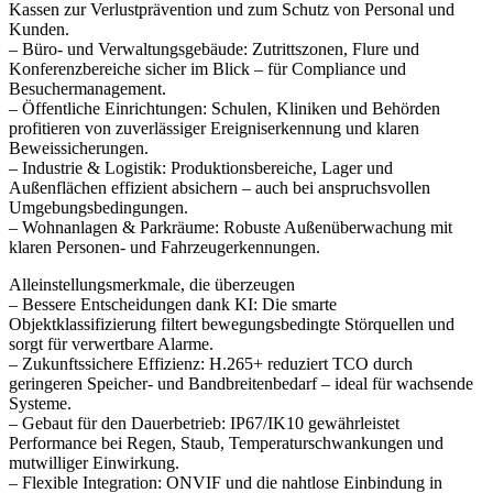
Kassen zur Verlustprävention und zum Schutz von Personal und
Kunden.
– Büro- und Verwaltungsgebäude: Zutrittszonen, Flure und
Konferenzbereiche sicher im Blick – für Compliance und
Besuchermanagement.
– Öffentliche Einrichtungen: Schulen, Kliniken und Behörden
profitieren von zuverlässiger Ereigniserkennung und klaren
Beweissicherungen.
– Industrie & Logistik: Produktionsbereiche, Lager und
Außenflächen effizient absichern – auch bei anspruchsvollen
Umgebungsbedingungen.
– Wohnanlagen & Parkräume: Robuste Außenüberwachung mit
klaren Personen- und Fahrzeugerkennungen.
Alleinstellungsmerkmale, die überzeugen
– Bessere Entscheidungen dank KI: Die smarte
Objektklassifizierung filtert bewegungsbedingte Störquellen und
sorgt für verwertbare Alarme.
– Zukunftssichere Effizienz: H.265+ reduziert TCO durch
geringeren Speicher- und Bandbreitenbedarf – ideal für wachsende
Systeme.
– Gebaut für den Dauerbetrieb: IP67/IK10 gewährleistet
Performance bei Regen, Staub, Temperaturschwankungen und
mutwilliger Einwirkung.
– Flexible Integration: ONVIF und die nahtlose Einbindung in