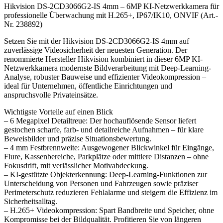
Hikvision DS-2CD3066G2-IS 4mm – 6MP KI-Netzwerkkamera für
professionelle Überwachung mit H.265+, IP67/IK10, ONVIF (Art.-
Nr. 238892)
Setzen Sie mit der Hikvision DS-2CD3066G2-IS 4mm auf
zuverlässige Videosicherheit der neuesten Generation. Der
renommierte Hersteller Hikvision kombiniert in dieser 6MP KI-
Netzwerkkamera modernste Bildverarbeitung mit Deep-Learning-
Analyse, robuster Bauweise und effizienter Videokompression –
ideal für Unternehmen, öffentliche Einrichtungen und
anspruchsvolle Privateinsätze.
Wichtigste Vorteile auf einen Blick
– 6 Megapixel Detailtreue: Der hochauflösende Sensor liefert
gestochen scharfe, farb- und detailreiche Aufnahmen – für klare
Beweisbilder und präzise Situationsbewertung.
– 4 mm Festbrennweite: Ausgewogener Blickwinkel für Eingänge,
Flure, Kassenbereiche, Parkplätze oder mittlere Distanzen – ohne
Fokusdrift, mit verlässlicher Motivabdeckung.
– KI-gestützte Objekterkennung: Deep-Learning-Funktionen zur
Unterscheidung von Personen und Fahrzeugen sowie präziser
Perimeterschutz reduzieren Fehlalarme und steigern die Effizienz im
Sicherheitsalltag.
– H.265+ Videokompression: Spart Bandbreite und Speicher, ohne
Kompromisse bei der Bildqualität. Profitieren Sie von längeren