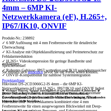
4mm – 6MP KI-
Netzwerkkamera (eF), H.265+,
IP67/IK10, ONVIF
Produkt-Nr.: 238892
✓ 6 MP Auflösung mit 4 mm Festbrennweite für detailreiche
Überwachung
✓ KI-Analyse mit Objektklassifizierung und Perimeterschutz zur
Fehlalarmreduktion
✓ H.265+ Videokompression für geringe Bandbreite und
aufklappen
Speicherbedarf
✓ Robustes Gehäuse: IP67 wetterfest und IK10 vandalismussicher
Sie müssen sich
anmelden
bevor Sie die Preise sehen können.
✓ ONVIF-Kompatibilität für nahtlose Systemintegration
Projektanfrage
Hikvision DS-2CD3066G2-IS 4mm – die 6MP KI-
Netzwerkkamera (eF) mit H.265+, IP67/IK10 und ONVIF liefert
🚨 Wichtiger Hinweis: Verkauf ausschließlich an Geschäftskunden & Behörden! 🚨
gestochen scharfe Bilder, intelligente Erkennung und maximale
Dieser Onlineshop richtet sich
ausschließlich
an Unternehmen,
Zuverlässigkeit für professionelle Videoüberwachung. Diese
Gewerbetreibende, Behörden und öffentliche Einrichtungen.
Privatkunden
können hier nicht bestellen.
Hikvision 6MP Netzwerkkamera kombiniert eine 4 mm
Festbrennweite für einen ausgewogenen Blickwinkel mit Deep-
Learning-KI zur präzisen Personen- und Fahrzeugerkennung,
❗
Hinweis für Privatkunden: