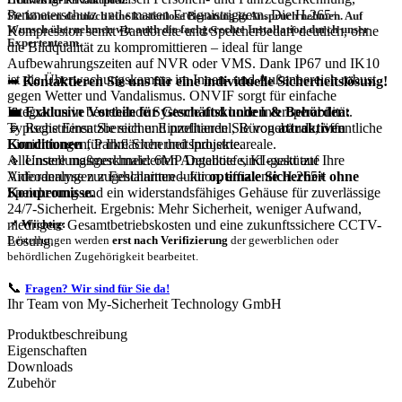
Perimeterschutz und smarten Ereignistriggern. Die H.265+
Sie können dennoch eine
kostenlose Beratung
in Anspruch nehmen. Auf
Wunsch übernehmen wir auch die
fachgerechte Installation
durch unser
Kompression senkt Bandbreite und Speicherbedarf deutlich, ohne
Expertenteam.
die Bildqualität zu kompromittieren – ideal für lange
Aufbewahrungszeiten auf NVR oder VMS. Dank IP67 und IK10
ist die Überwachungskamera im Innen- und Außenbereich robust
➡
Kontaktieren Sie uns für eine individuelle Sicherheitslösung!
gegen Wetter und Vandalismus. ONVIF sorgt für einfache
💼
Exklusive Vorteile für Geschäftskunden & Behörden:
Integration in bestehende Systeme und hohe Interoperabilität.
🔹 Registrieren Sie sich und profitieren Sie von
attraktiven
Typische Einsatzbereiche: Einzelhandel, Bürogebäude, öffentliche
Konditionen
für Ihre Sicherheitsprojekte.
Einrichtungen, Parkflächen und Industrieareale.
🔹 Unsere maßgeschneiderten Angebote sind exakt auf Ihre
Alleinstellungsmerkmale: 6MP Detailtiefe, KI-gestützte
Anforderungen zugeschnitten – für
optimale Sicherheit ohne
Videoanalyse zur Fehlalarmreduktion, effiziente H.265+
Kompromisse.
Speicherung und ein widerstandsfähiges Gehäuse für zuverlässige
24/7-Sicherheit. Ergebnis: Mehr Sicherheit, weniger Aufwand,
niedrigere Gesamtbetriebskosten und eine zukunftssichere CCTV-
📌
Wichtig:
Lösung.
Bestellungen werden
erst nach Verifizierung
der gewerblichen oder
behördlichen Zugehörigkeit bearbeitet.
📞
Fragen? Wir sind für Sie da!
Ihr Team von My-Sicherheit Technology GmbH
Produktbeschreibung
Eigenschaften
Downloads
Zubehör