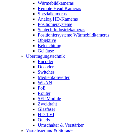
Wärmebildkameras
Remote Head Kameras
Spezialkameras
Analog HD-Kameras
Positioniersysteme
Sentech Industriekameras
Positioniersysteme Wärmebildkameras
Objektive
Beleuchtung
Gehäuse
Übertragungstechnik
Encoder
Decoder
Switches
Medienkonverter
WLAN
PoE
Router
SFP Module
Zweidraht
Glasfaser
HD-TVI
Quads
Umschalter & Verstärker
Visualisierung & Storage