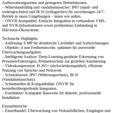
Aufbewahrungszeiten und geringeren Betriebskosten.
– Widerstandsfähig und vandalismussicher: IP67 (staub- und
wettergeschützt) und IK10 (schlagsicher) für zuverlässigen 24/7-
Betrieb in rauen Umgebungen – innen wie außen.
– ONVIF-kompatibel: Einfache Integration in vorhandene VMS-
und NVR-Infrastrukturen sowie problemlose Einbindung in
Hikvision-Ökosysteme.
Technische Highlights
– Auflösung: 6 MP für detailreiche Livebilder und Aufzeichnungen
– Objektiv: 4 mm Festbrennweite, optimiert für universelle
Überwachungsaufgaben
– Intelligente Analyse: Deep-Learning-gestützte Erkennung von
Personen/Fahrzeugen, Perimeterschutz zur gezielten Alarmierung
– Videokompression: H.265+ (rückwärtskompatibel), effiziente
Nutzung von Speicher und Netzwerk
– Schutzklassen: IP67 (Witterungsschutz), IK10
(Vandalismusschutz)
– Schnittstellen & Kompatibilität: ONVIF für
herstellerübergreifende Integration
– Formfaktor: Kompakte Bauweise für diskrete, professionelle
Installation
Einsatzbereiche
– Einzelhandel: Überwachung von Verkaufsflächen, Eingängen und