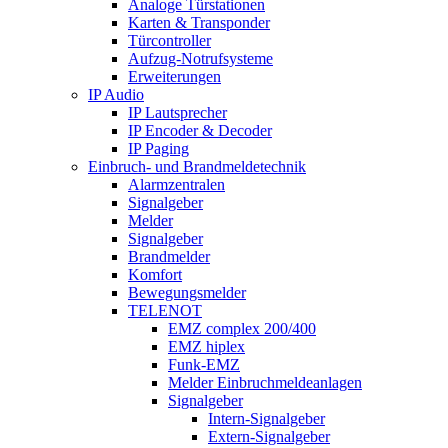
Analoge Türstationen
Karten & Transponder
Türcontroller
Aufzug-Notrufsysteme
Erweiterungen
IP Audio
IP Lautsprecher
IP Encoder & Decoder
IP Paging
Einbruch- und Brandmeldetechnik
Alarmzentralen
Signalgeber
Melder
Signalgeber
Brandmelder
Komfort
Bewegungsmelder
TELENOT
EMZ complex 200/400
EMZ hiplex
Funk-EMZ
Melder Einbruchmeldeanlagen
Signalgeber
Intern-Signalgeber
Extern-Signalgeber