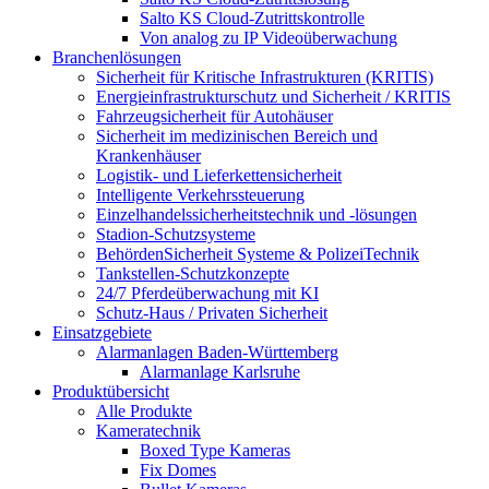
Salto KS Cloud-Zutrittskontrolle
Von analog zu IP Videoüberwachung
Branchenlösungen
Sicherheit für Kritische Infrastrukturen (KRITIS)
Energieinfrastrukturschutz und Sicherheit / KRITIS
Fahrzeugsicherheit für Autohäuser
Sicherheit im medizinischen Bereich und
Krankenhäuser
Logistik- und Lieferkettensicherheit
Intelligente Verkehrssteuerung
Einzelhandelssicherheitstechnik und -lösungen
Stadion-Schutzsysteme
BehördenSicherheit Systeme & PolizeiTechnik
Tankstellen-Schutzkonzepte​
24/7 Pferdeüberwachung mit KI
Schutz-Haus / Privaten Sicherheit
Einsatzgebiete
Alarmanlagen Baden-Württemberg
Alarmanlage Karlsruhe
Produktübersicht
Alle Produkte
Kameratechnik
Boxed Type Kameras
Fix Domes