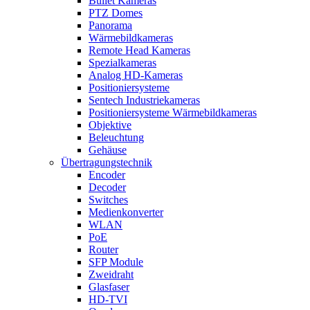
Bullet Kameras
PTZ Domes
Panorama
Wärmebildkameras
Remote Head Kameras
Spezialkameras
Analog HD-Kameras
Positioniersysteme
Sentech Industriekameras
Positioniersysteme Wärmebildkameras
Objektive
Beleuchtung
Gehäuse
Übertragungstechnik
Encoder
Decoder
Switches
Medienkonverter
WLAN
PoE
Router
SFP Module
Zweidraht
Glasfaser
HD-TVI