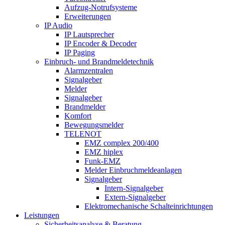
Aufzug-Notrufsysteme
Erweiterungen
IP Audio
IP Lautsprecher
IP Encoder & Decoder
IP Paging
Einbruch- und Brandmeldetechnik
Alarmzentralen
Signalgeber
Melder
Signalgeber
Brandmelder
Komfort
Bewegungsmelder
TELENOT
EMZ complex 200/400
EMZ hiplex
Funk-EMZ
Melder Einbruchmeldeanlagen
Signalgeber
Intern-Signalgeber
Extern-Signalgeber
Elektromechanische Schalteinrichtungen
Leistungen
Sicherheitsanalyse & Beratung