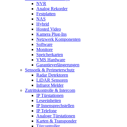
NVR
Analog Rekorder
Festplatten
NAS
Hybrid
Hosted Video
Kamera Plug-Ins
Netzwerk Komponenten
Software
Monitore
Speicherkarten
VMS Hardware
Garantieverlängerungen
Sensorik & Perimeterschutz
Radar Detektoren
LiDAR Sensoren
Infrarot Melder
Zutrittskontrolle & Intercom
IP Türstationen
Leseeinheiten
IP Innensprechstellen
IP Telefone
Analoge Türstationen
Karten & Transponder
Türcontroller