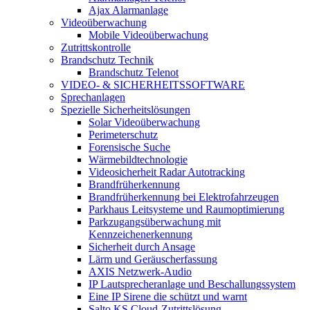
Ajax Alarmanlage
Videoüberwachung
Mobile Videoüberwachung
Zutrittskontrolle
Brandschutz Technik
Brandschutz Telenot
VIDEO- & SICHERHEITSSOFTWARE
Sprechanlagen
Spezielle Sicherheitslösungen
Solar Videoüberwachung
Perimeterschutz
Forensische Suche
Wärmebildtechnologie
Videosicherheit Radar Autotracking​
Brandfrüherkennung
Brandfrüherkennung bei Elektrofahrzeugen
Parkhaus Leitsysteme und Raumoptimierung
Parkzugangsüberwachung mit
Kennzeichenerkennung
Sicherheit durch Ansage
Lärm und Geräuscherfassung
AXIS Netzwerk-Audio
IP Lautsprecheranlage und Beschallungssystem
Eine IP Sirene die schützt und warnt
Salto KS Cloud-Zutrittslösung