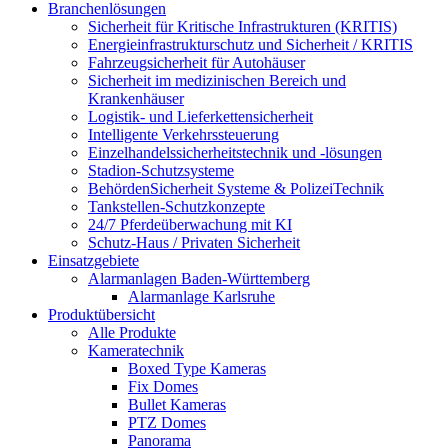
Branchenlösungen
Sicherheit für Kritische Infrastrukturen (KRITIS)
Energieinfrastrukturschutz und Sicherheit / KRITIS
Fahrzeugsicherheit für Autohäuser
Sicherheit im medizinischen Bereich und
Krankenhäuser
Logistik- und Lieferkettensicherheit
Intelligente Verkehrssteuerung
Einzelhandelssicherheitstechnik und -lösungen
Stadion-Schutzsysteme
BehördenSicherheit Systeme & PolizeiTechnik
Tankstellen-Schutzkonzepte​
24/7 Pferdeüberwachung mit KI
Schutz-Haus / Privaten Sicherheit
Einsatzgebiete
Alarmanlagen Baden-Württemberg
Alarmanlage Karlsruhe
Produktübersicht
Alle Produkte
Kameratechnik
Boxed Type Kameras
Fix Domes
Bullet Kameras
PTZ Domes
Panorama