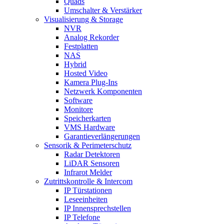
Quads
Umschalter & Verstärker
Visualisierung & Storage
NVR
Analog Rekorder
Festplatten
NAS
Hybrid
Hosted Video
Kamera Plug-Ins
Netzwerk Komponenten
Software
Monitore
Speicherkarten
VMS Hardware
Garantieverlängerungen
Sensorik & Perimeterschutz
Radar Detektoren
LiDAR Sensoren
Infrarot Melder
Zutrittskontrolle & Intercom
IP Türstationen
Leseeinheiten
IP Innensprechstellen
IP Telefone