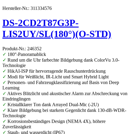
Hersteller-Nr.: 311334576
DS-2CD2T87G3P-
LIS2UY/SL(180°)(O-STD)
Produkt-Nr.: 246352
✓
180°-Panoramablick
✓
Rund um die Uhr farbechte Bildgebung dank ColorVu 3.0-
Technologie
✓
HikAI-ISP für hervorragende Rauschunterdrückung
✓
Modi für Weißlicht, IR-Licht und Smart Hybrid Light
✓
Personen- und Fahrzeugklassifizierung auf Basis von Deep
Learning
✓
Aktives Blitzlicht und akustischer Alarm zur Abschreckung von
Eindringlingen
✓
Kristallklarer Ton dank Arrayed Dual-Mic (-2U)
✓
Klare Bildgebung bei starkem Gegenlicht dank 130-dB-WDR-
Technologie
✓
Korrosionsbeständiges Design (NEMA 4X), höhere
Zuverlässigkeit
✓
Staub- und wasserdicht (IP67)