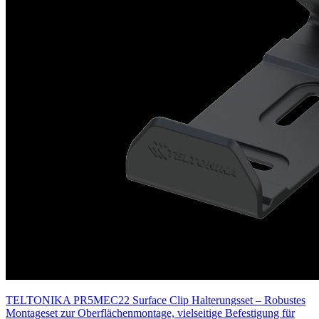
TELTONIKA PR5MEC22 Surface Clip Halterungsset – Robustes
Montageset zur Oberflächenmontage, vielseitige Befestigung für