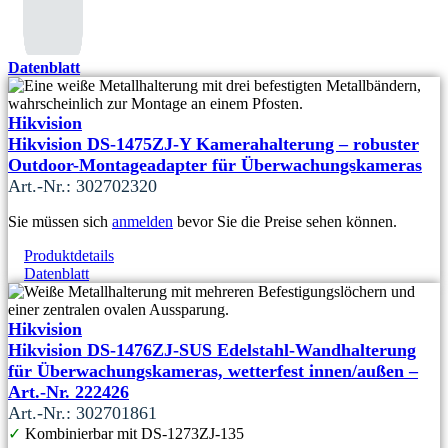
Datenblatt
Hikvision
Hikvision DS-1475ZJ-Y Kamerahalterung – robuster
Outdoor-Montageadapter für Überwachungskameras
Art.-Nr.: 302702320
Sie müssen sich
anmelden
bevor Sie die Preise sehen können.
Produktdetails
Datenblatt
Hikvision
Hikvision DS-1476ZJ-SUS Edelstahl-Wandhalterung
für Überwachungskameras, wetterfest innen/außen –
Art.-Nr. 222426
Art.-Nr.: 302701861
✓
Kombinierbar mit DS-1273ZJ-135