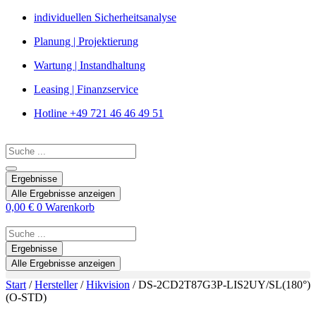
Zum
individuellen Sicherheitsanalyse
Inhalt
Planung | Projektierung
springen
Wartung | Instandhaltung
Leasing | Finanzservice
Hotline +49 721 46 46 49 51
Search
...
Ergebnisse
Alle Ergebnisse anzeigen
0,00
€
0
Warenkorb
Search
...
Ergebnisse
Alle Ergebnisse anzeigen
Start
/
Hersteller
/
Hikvision
/ DS-2CD2T87G3P-LIS2UY/SL(180°)
(O-STD)