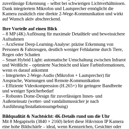
zuverlässige Erkennung – selbst bei schwierigen Lichtverhältnissen.
Dank integriertem Mikrofon und Lautsprecher ermöglicht die
Kamera zusätzlich eine direkte 2‑Wege‑Kommunikation und wirkt
auf Wunsch aktiv abschreckend.
Ihre Vorteile auf einen Blick
– 8 MP (4K) Auflösung für maximale Detailtiefe und beweissichere
Aufnahmen
– AcuSense Deep-Learning-Analyse: präzise Erkennung von
Personen & Fahrzeugen, deutlich weniger Fehlalarme durch Tiere,
Regen oder Schatten
– Smart Hybrid Light: automatische Umschaltung zwischen Infrarot
und Weißlicht – optimierte Nachtsicht und klare Farbinformationen,
wenn es darauf ankommt
– Integriertes 2‑Wege‑Audio (Mikrofon + Lautsprecher) für
Ansprache, Warnungen und Remote-Kommunikation
– Effiziente Videokompression (H.265+) für geringere Bandbreite
und weniger Speicherbedarf
– Robustes Dome-Design für zuverlässigen Innen- und
Außeneinsatz (wetter- und vandalismussicher je nach
Ausführung/Installationsumgebung)
Bildqualität & Nachtsicht: 4K-Details rund um die Uhr
Mit 8 Megapixeln (3840 × 2160) liefert diese Hikvision IP Kamera
eine hohe Bildschärfe – ideal, wenn Kennzeichen, Gesichter oder