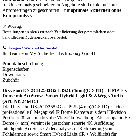
🔹 Unsere maßgeschneiderten Angebote sind exakt auf Ihre
Anforderungen zugeschnitten – für
optimale Sicherheit ohne
Kompromisse.
📌
Wichtig:
Bestellungen werden
erst nach Verifizierung
der gewerblichen oder
behördlichen Zugehörigkeit bearbeitet.
📞
Fragen? Wir sind für Sie da!
Ihr Team von My-Sicherheit Technology GmbH
Produktbeschreibung
Eigenschaften
Downloads
Zubehör
Hikvision DS-2CD2583G2-LIS2U(4mm)(O-STD) – 8 MP Fix
Dome mit AcuSense, Smart Hybrid Light & 2‑Wege‑Audio
(Art.-Nr. 246415)
Die Hikvision DS-2CD2583G2-LIS2U(4mm)(O-STD) ist eine
professionelle 8‑Megapixel IP Dome Kamera aus dem Hikvision
Portfolio für anspruchsvolle Videoüberwachung. Als kompakte Fix
Dome (4 mm) vereint sie gestochen scharfe 4K-Auflösung,
intelligente AcuSense Videoanalyse zur Reduzierung von
Fehlalarmen sowie Smart Hybrid Light (IR + Weißlicht) für