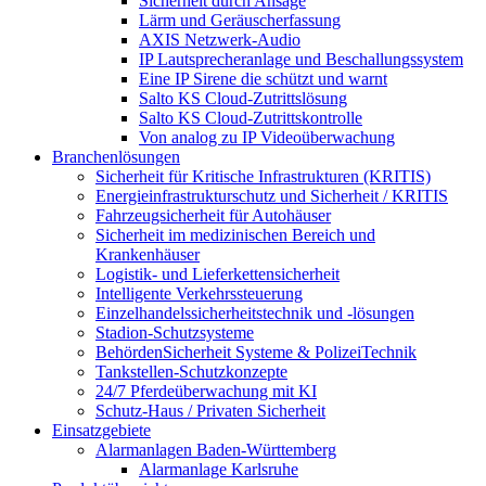
Sicherheit durch Ansage
Lärm und Geräuscherfassung
AXIS Netzwerk-Audio
IP Lautsprecheranlage und Beschallungssystem
Eine IP Sirene die schützt und warnt
Salto KS Cloud-Zutrittslösung
Salto KS Cloud-Zutrittskontrolle
Von analog zu IP Videoüberwachung
Branchenlösungen
Sicherheit für Kritische Infrastrukturen (KRITIS)
Energieinfrastrukturschutz und Sicherheit / KRITIS
Fahrzeugsicherheit für Autohäuser
Sicherheit im medizinischen Bereich und
Krankenhäuser
Logistik- und Lieferkettensicherheit
Intelligente Verkehrssteuerung
Einzelhandelssicherheitstechnik und -lösungen
Stadion-Schutzsysteme
BehördenSicherheit Systeme & PolizeiTechnik
Tankstellen-Schutzkonzepte​
24/7 Pferdeüberwachung mit KI
Schutz-Haus / Privaten Sicherheit
Einsatzgebiete
Alarmanlagen Baden-Württemberg
Alarmanlage Karlsruhe