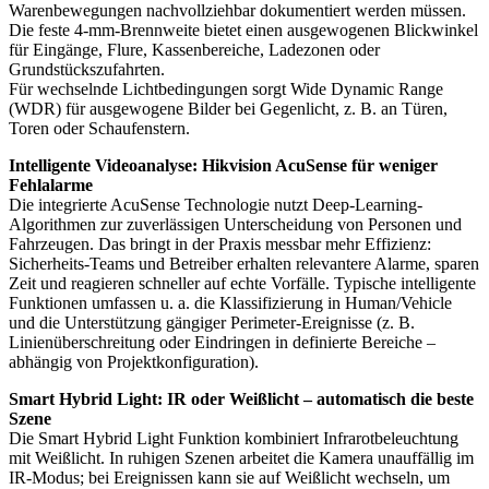
Warenbewegungen nachvollziehbar dokumentiert werden müssen.
Die feste 4‑mm‑Brennweite bietet einen ausgewogenen Blickwinkel
für Eingänge, Flure, Kassenbereiche, Ladezonen oder
Grundstückszufahrten.
Für wechselnde Lichtbedingungen sorgt Wide Dynamic Range
(WDR) für ausgewogene Bilder bei Gegenlicht, z. B. an Türen,
Toren oder Schaufenstern.
Intelligente Videoanalyse: Hikvision AcuSense für weniger
Fehlalarme
Die integrierte AcuSense Technologie nutzt Deep-Learning-
Algorithmen zur zuverlässigen Unterscheidung von Personen und
Fahrzeugen. Das bringt in der Praxis messbar mehr Effizienz:
Sicherheits-Teams und Betreiber erhalten relevantere Alarme, sparen
Zeit und reagieren schneller auf echte Vorfälle. Typische intelligente
Funktionen umfassen u. a. die Klassifizierung in Human/Vehicle
und die Unterstützung gängiger Perimeter-Ereignisse (z. B.
Linienüberschreitung oder Eindringen in definierte Bereiche –
abhängig von Projektkonfiguration).
Smart Hybrid Light: IR oder Weißlicht – automatisch die beste
Szene
Die Smart Hybrid Light Funktion kombiniert Infrarotbeleuchtung
mit Weißlicht. In ruhigen Szenen arbeitet die Kamera unauffällig im
IR-Modus; bei Ereignissen kann sie auf Weißlicht wechseln, um