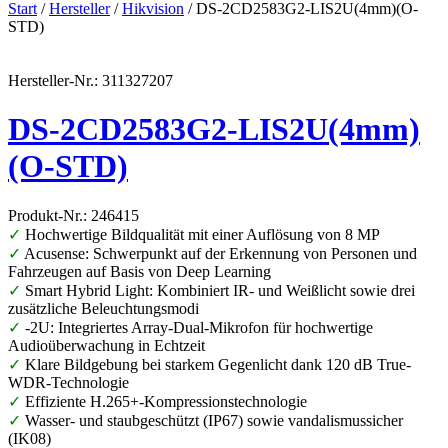
Start
/
Hersteller
/
Hikvision
/ DS-2CD2583G2-LIS2U(4mm)(O-
STD)
Hersteller-Nr.: 311327207
DS-2CD2583G2-LIS2U(4mm)
(O-STD)
Produkt-Nr.: 246415
✓
Hochwertige Bildqualität mit einer Auflösung von 8 MP
✓
Acusense: Schwerpunkt auf der Erkennung von Personen und
Fahrzeugen auf Basis von Deep Learning
✓
Smart Hybrid Light: Kombiniert IR- und Weißlicht sowie drei
zusätzliche Beleuchtungsmodi
✓
-2U: Integriertes Array-Dual-Mikrofon für hochwertige
Audioüberwachung in Echtzeit
✓
Klare Bildgebung bei starkem Gegenlicht dank 120 dB True-
WDR-Technologie
✓
Effiziente H.265+-Kompressionstechnologie
✓
Wasser- und staubgeschützt (IP67) sowie vandalismussicher
(IK08)