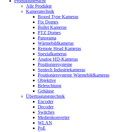
Produktübersicht
Alle Produkte
Kameratechnik
Boxed Type Kameras
Fix Domes
Bullet Kameras
PTZ Domes
Panorama
Wärmebildkameras
Remote Head Kameras
Spezialkameras
Analog HD-Kameras
Positioniersysteme
Sentech Industriekameras
Positioniersysteme Wärmebildkameras
Objektive
Beleuchtung
Gehäuse
Übertragungstechnik
Encoder
Decoder
Switches
Medienkonverter
WLAN
PoE