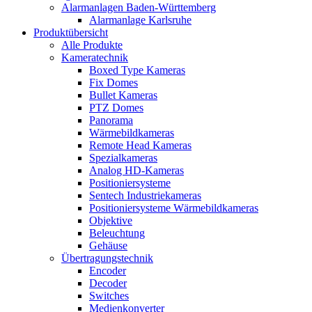
Alarmanlagen Baden-Württemberg
Alarmanlage Karlsruhe
Produktübersicht
Alle Produkte
Kameratechnik
Boxed Type Kameras
Fix Domes
Bullet Kameras
PTZ Domes
Panorama
Wärmebildkameras
Remote Head Kameras
Spezialkameras
Analog HD-Kameras
Positioniersysteme
Sentech Industriekameras
Positioniersysteme Wärmebildkameras
Objektive
Beleuchtung
Gehäuse
Übertragungstechnik
Encoder
Decoder
Switches
Medienkonverter