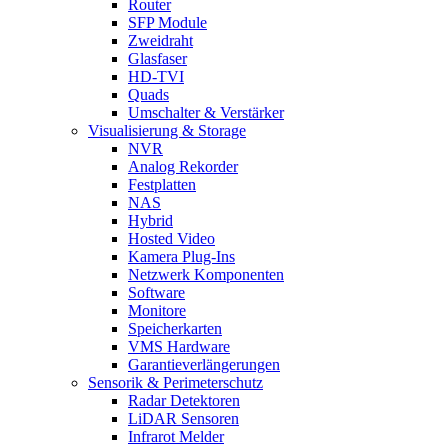
Router
SFP Module
Zweidraht
Glasfaser
HD-TVI
Quads
Umschalter & Verstärker
Visualisierung & Storage
NVR
Analog Rekorder
Festplatten
NAS
Hybrid
Hosted Video
Kamera Plug-Ins
Netzwerk Komponenten
Software
Monitore
Speicherkarten
VMS Hardware
Garantieverlängerungen
Sensorik & Perimeterschutz
Radar Detektoren
LiDAR Sensoren
Infrarot Melder