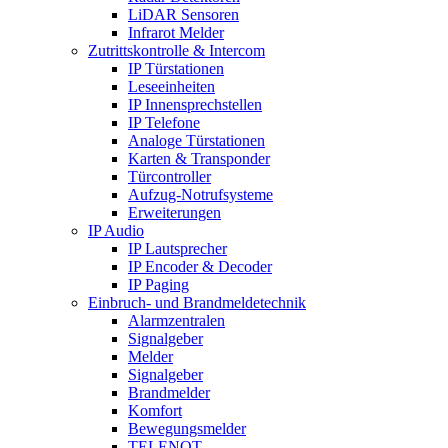
LiDAR Sensoren
Infrarot Melder
Zutrittskontrolle & Intercom
IP Türstationen
Leseeinheiten
IP Innensprechstellen
IP Telefone
Analoge Türstationen
Karten & Transponder
Türcontroller
Aufzug-Notrufsysteme
Erweiterungen
IP Audio
IP Lautsprecher
IP Encoder & Decoder
IP Paging
Einbruch- und Brandmeldetechnik
Alarmzentralen
Signalgeber
Melder
Signalgeber
Brandmelder
Komfort
Bewegungsmelder
TELENOT