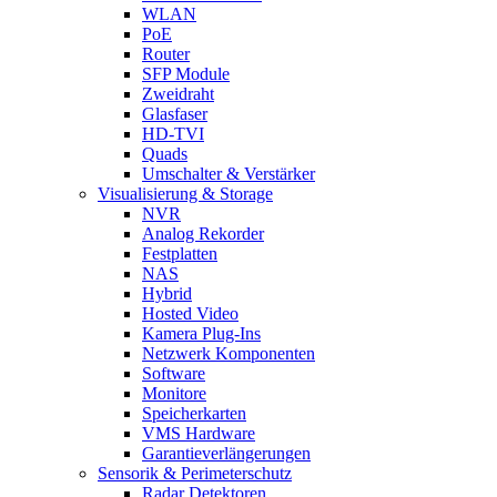
WLAN
PoE
Router
SFP Module
Zweidraht
Glasfaser
HD-TVI
Quads
Umschalter & Verstärker
Visualisierung & Storage
NVR
Analog Rekorder
Festplatten
NAS
Hybrid
Hosted Video
Kamera Plug-Ins
Netzwerk Komponenten
Software
Monitore
Speicherkarten
VMS Hardware
Garantieverlängerungen
Sensorik & Perimeterschutz
Radar Detektoren