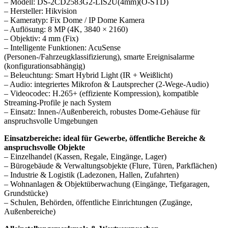
– Modell: DS-2CD2583G2-LIS2U(4mm)(O-STD)
– Hersteller: Hikvision
– Kameratyp: Fix Dome / IP Dome Kamera
– Auflösung: 8 MP (4K, 3840 × 2160)
– Objektiv: 4 mm (Fix)
– Intelligente Funktionen: AcuSense
(Personen-/Fahrzeugklassifizierung), smarte Ereignisalarme
(konfigurationsabhängig)
– Beleuchtung: Smart Hybrid Light (IR + Weißlicht)
– Audio: integriertes Mikrofon & Lautsprecher (2‑Wege‑Audio)
– Videocodec: H.265+ (effiziente Kompression), kompatible
Streaming-Profile je nach System
– Einsatz: Innen-/Außenbereich, robustes Dome-Gehäuse für
anspruchsvolle Umgebungen
Einsatzbereiche: ideal für Gewerbe, öffentliche Bereiche &
anspruchsvolle Objekte
– Einzelhandel (Kassen, Regale, Eingänge, Lager)
– Bürogebäude & Verwaltungsobjekte (Flure, Türen, Parkflächen)
– Industrie & Logistik (Ladezonen, Hallen, Zufahrten)
– Wohnanlagen & Objektüberwachung (Eingänge, Tiefgaragen,
Grundstücke)
– Schulen, Behörden, öffentliche Einrichtungen (Zugänge,
Außenbereiche)