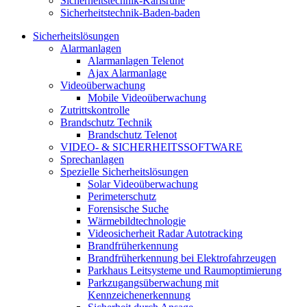
Sicherheitstechnik-Karlsruhe
Sicherheitstechnik-Baden-baden
Sicherheitslösungen
Alarmanlagen
Alarmanlagen Telenot
Ajax Alarmanlage
Videoüberwachung
Mobile Videoüberwachung
Zutrittskontrolle
Brandschutz Technik
Brandschutz Telenot
VIDEO- & SICHERHEITSSOFTWARE
Sprechanlagen
Spezielle Sicherheitslösungen
Solar Videoüberwachung
Perimeterschutz
Forensische Suche
Wärmebildtechnologie
Videosicherheit Radar Autotracking​
Brandfrüherkennung
Brandfrüherkennung bei Elektrofahrzeugen
Parkhaus Leitsysteme und Raumoptimierung
Parkzugangsüberwachung mit
Kennzeichenerkennung