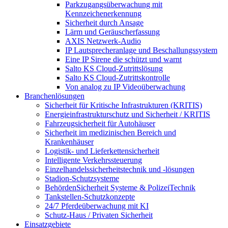
Parkzugangsüberwachung mit
Kennzeichenerkennung
Sicherheit durch Ansage
Lärm und Geräuscherfassung
AXIS Netzwerk-Audio
IP Lautsprecheranlage und Beschallungssystem
Eine IP Sirene die schützt und warnt
Salto KS Cloud-Zutrittslösung
Salto KS Cloud-Zutrittskontrolle
Von analog zu IP Videoüberwachung
Branchenlösungen
Sicherheit für Kritische Infrastrukturen (KRITIS)
Energieinfrastrukturschutz und Sicherheit / KRITIS
Fahrzeugsicherheit für Autohäuser
Sicherheit im medizinischen Bereich und
Krankenhäuser
Logistik- und Lieferkettensicherheit
Intelligente Verkehrssteuerung
Einzelhandelssicherheitstechnik und -lösungen
Stadion-Schutzsysteme
BehördenSicherheit Systeme & PolizeiTechnik
Tankstellen-Schutzkonzepte​
24/7 Pferdeüberwachung mit KI
Schutz-Haus / Privaten Sicherheit
Einsatzgebiete