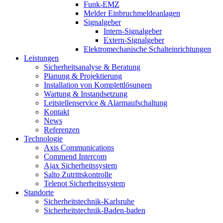
Funk-EMZ
Melder Einbruchmeldeanlagen
Signalgeber
Intern-Signalgeber
Extern-Signalgeber
Elektromechanische Schalteinrichtungen
Leistungen
Sicherheitsanalyse & Beratung
Planung & Projektierung​
Installation von Komplettlösungen
Wartung & Instandsetzung
Leitstellenservice & Alarmaufschaltung
Kontakt
News
Referenzen
Technologie
Axis Communications
Commend Intercom
Ajax Sicherheitssystem​
Salto Zutrittskontrolle
Telenot Sicherheitssystem
Standorte
Sicherheitstechnik-Karlsruhe
Sicherheitstechnik-Baden-baden