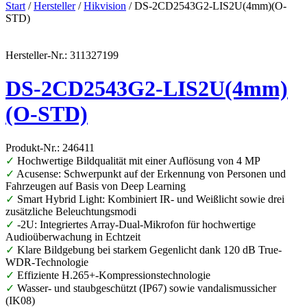
Start
/
Hersteller
/
Hikvision
/ DS-2CD2543G2-LIS2U(4mm)(O-
STD)
Hersteller-Nr.: 311327199
DS-2CD2543G2-LIS2U(4mm)
(O-STD)
Produkt-Nr.: 246411
✓
Hochwertige Bildqualität mit einer Auflösung von 4 MP
✓
Acusense: Schwerpunkt auf der Erkennung von Personen und
Fahrzeugen auf Basis von Deep Learning
✓
Smart Hybrid Light: Kombiniert IR- und Weißlicht sowie drei
zusätzliche Beleuchtungsmodi
✓
-2U: Integriertes Array-Dual-Mikrofon für hochwertige
Audioüberwachung in Echtzeit
✓
Klare Bildgebung bei starkem Gegenlicht dank 120 dB True-
WDR-Technologie
✓
Effiziente H.265+-Kompressionstechnologie
✓
Wasser- und staubgeschützt (IP67) sowie vandalismussicher
(IK08)