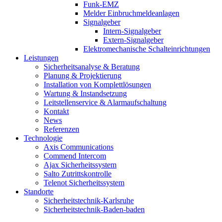
Funk-EMZ
Melder Einbruchmeldeanlagen
Signalgeber
Intern-Signalgeber
Extern-Signalgeber
Elektromechanische Schalteinrichtungen
Leistungen
Sicherheitsanalyse & Beratung
Planung & Projektierung​
Installation von Komplettlösungen
Wartung & Instandsetzung
Leitstellenservice & Alarmaufschaltung
Kontakt
News
Referenzen
Technologie
Axis Communications
Commend Intercom
Ajax Sicherheitssystem​
Salto Zutrittskontrolle
Telenot Sicherheitssystem
Standorte
Sicherheitstechnik-Karlsruhe
Sicherheitstechnik-Baden-baden