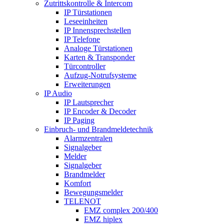
Zutrittskontrolle & Intercom
IP Türstationen
Leseeinheiten
IP Innensprechstellen
IP Telefone
Analoge Türstationen
Karten & Transponder
Türcontroller
Aufzug-Notrufsysteme
Erweiterungen
IP Audio
IP Lautsprecher
IP Encoder & Decoder
IP Paging
Einbruch- und Brandmeldetechnik
Alarmzentralen
Signalgeber
Melder
Signalgeber
Brandmelder
Komfort
Bewegungsmelder
TELENOT
EMZ complex 200/400
EMZ hiplex