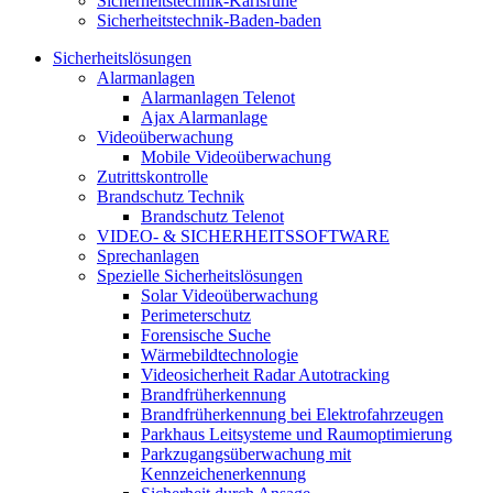
Sicherheitstechnik-Karlsruhe
Sicherheitstechnik-Baden-baden
Sicherheitslösungen
Alarmanlagen
Alarmanlagen Telenot
Ajax Alarmanlage
Videoüberwachung
Mobile Videoüberwachung
Zutrittskontrolle
Brandschutz Technik
Brandschutz Telenot
VIDEO- & SICHERHEITSSOFTWARE
Sprechanlagen
Spezielle Sicherheitslösungen
Solar Videoüberwachung
Perimeterschutz
Forensische Suche
Wärmebildtechnologie
Videosicherheit Radar Autotracking​
Brandfrüherkennung
Brandfrüherkennung bei Elektrofahrzeugen
Parkhaus Leitsysteme und Raumoptimierung
Parkzugangsüberwachung mit
Kennzeichenerkennung