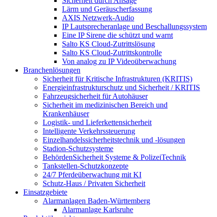
Sicherheit durch Ansage
Lärm und Geräuscherfassung
AXIS Netzwerk-Audio
IP Lautsprecheranlage und Beschallungssystem
Eine IP Sirene die schützt und warnt
Salto KS Cloud-Zutrittslösung
Salto KS Cloud-Zutrittskontrolle
Von analog zu IP Videoüberwachung
Branchenlösungen
Sicherheit für Kritische Infrastrukturen (KRITIS)
Energieinfrastrukturschutz und Sicherheit / KRITIS
Fahrzeugsicherheit für Autohäuser
Sicherheit im medizinischen Bereich und
Krankenhäuser
Logistik- und Lieferkettensicherheit
Intelligente Verkehrssteuerung
Einzelhandelssicherheitstechnik und -lösungen
Stadion-Schutzsysteme
BehördenSicherheit Systeme & PolizeiTechnik
Tankstellen-Schutzkonzepte​
24/7 Pferdeüberwachung mit KI
Schutz-Haus / Privaten Sicherheit
Einsatzgebiete
Alarmanlagen Baden-Württemberg
Alarmanlage Karlsruhe