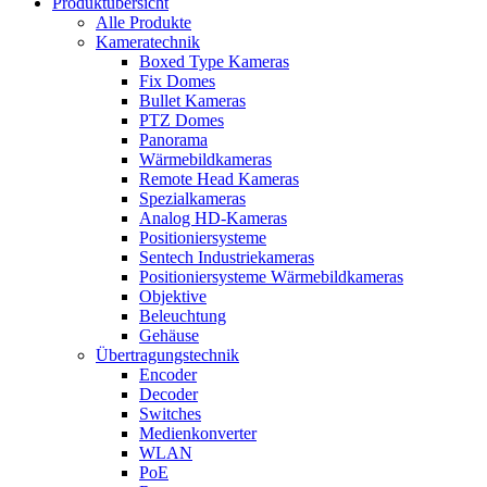
Produktübersicht
Alle Produkte
Kameratechnik
Boxed Type Kameras
Fix Domes
Bullet Kameras
PTZ Domes
Panorama
Wärmebildkameras
Remote Head Kameras
Spezialkameras
Analog HD-Kameras
Positioniersysteme
Sentech Industriekameras
Positioniersysteme Wärmebildkameras
Objektive
Beleuchtung
Gehäuse
Übertragungstechnik
Encoder
Decoder
Switches
Medienkonverter
WLAN
PoE