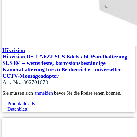
Hikvision
Hikvision DS-1276ZJ-SUS Edelstahl-Wandhalterung
SUS304 – wetterfeste, korrosionsbeständige
Kamerahalterung für Außenbereiche, universeller
CCTV-Montageadapter
Art.-Nr.: 302701678
Sie müssen sich
anmelden
bevor Sie die Preise sehen können.
Produktdetails
Datenblatt