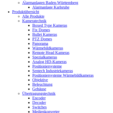
Alarmanlagen Baden-Württemberg
Alarmanlage Karlsruhe
Produktübersicht
Alle Produkte
Kameratechnik
Boxed Type Kameras
Fix Domes
Bullet Kameras
PTZ Domes
Panorama
Wärmebildkameras
Remote Head Kameras
Spezialkameras
Analog HD-Kameras
Positioniersysteme
Sentech Industriekameras
Positioniersysteme Wärmebildkameras
Objektive
Beleuchtung
Gehäuse
Übertragungstechnik
Encoder
Decoder
Switches
Medienkonverter