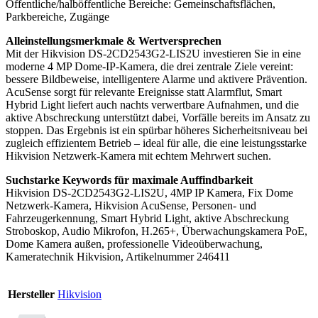
Öffentliche/halböffentliche Bereiche: Gemeinschaftsflächen,
Parkbereiche, Zugänge
Alleinstellungsmerkmale & Wertversprechen
Mit der Hikvision DS-2CD2543G2-LIS2U investieren Sie in eine
moderne 4 MP Dome-IP-Kamera, die drei zentrale Ziele vereint:
bessere Bildbeweise, intelligentere Alarme und aktivere Prävention.
AcuSense sorgt für relevante Ereignisse statt Alarmflut, Smart
Hybrid Light liefert auch nachts verwertbare Aufnahmen, und die
aktive Abschreckung unterstützt dabei, Vorfälle bereits im Ansatz zu
stoppen. Das Ergebnis ist ein spürbar höheres Sicherheitsniveau bei
zugleich effizientem Betrieb – ideal für alle, die eine leistungsstarke
Hikvision Netzwerk-Kamera mit echtem Mehrwert suchen.
Suchstarke Keywords für maximale Auffindbarkeit
Hikvision DS-2CD2543G2-LIS2U, 4MP IP Kamera, Fix Dome
Netzwerk-Kamera, Hikvision AcuSense, Personen- und
Fahrzeugerkennung, Smart Hybrid Light, aktive Abschreckung
Stroboskop, Audio Mikrofon, H.265+, Überwachungskamera PoE,
Dome Kamera außen, professionelle Videoüberwachung,
Kameratechnik Hikvision, Artikelnummer 246411
Hersteller
Hikvision