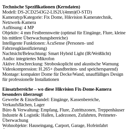
Technische Spezifikationen (Kerndaten)
Modell: DS-2CD2543G2-LIS2U(4mm)(O-STD)
Kameratyp/Kategorie: Fix Dome, Hikvision Kameratechnik,
Netzwerk-Kamera
Auflösung: 4 MP
Objektiv: 4 mm Festbrennweite (optimal für Eingänge, Flure, kleine
bis mittlere Überwachungsbereiche)
Intelligente Funktionen: AcuSense (Personen- und
Fahrzeugklassifizierung)
Nachtsicht/Beleuchtung: Smart Hybrid Light (IR/Weißlicht)
Audio: integriertes Mikrofon
Aktive Abschreckung: Stroboskoplicht und akustische Warnung
Videokompression: H.265+ (bandbreiten- und speichersparend)
Montage: kompakter Dome für Decke/Wand, unauffälliges Design
für professionelle Installationen
Einsatzbereiche – wo diese Hikvision Fix-Dome-Kamera
besonders überzeugt
Gewerbe & Einzelhandel: Eingänge, Kassenbereiche,
Verkaufsflächen, Lager
Büro & Verwaltung: Empfang, Flure, Zutrittszonen, Treppenhäuser
Industrie & Logistik: Hallen, Ladezonen, Zufahrten, Perimeter-
Überwachung
Wohnobjekte: Hauseingang, Carport, Garage, Hofeinfahrt