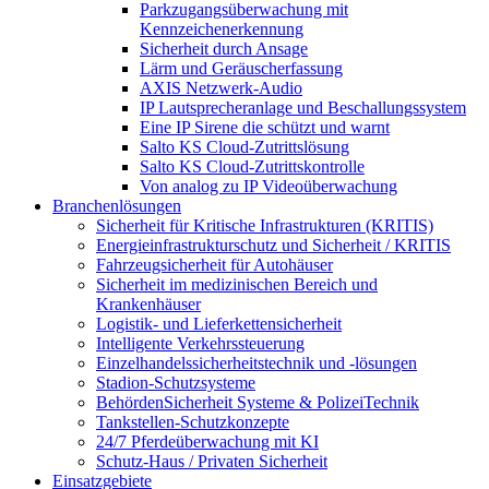
Parkzugangsüberwachung mit
Kennzeichenerkennung
Sicherheit durch Ansage
Lärm und Geräuscherfassung
AXIS Netzwerk-Audio
IP Lautsprecheranlage und Beschallungssystem
Eine IP Sirene die schützt und warnt
Salto KS Cloud-Zutrittslösung
Salto KS Cloud-Zutrittskontrolle
Von analog zu IP Videoüberwachung
Branchenlösungen
Sicherheit für Kritische Infrastrukturen (KRITIS)
Energieinfrastrukturschutz und Sicherheit / KRITIS
Fahrzeugsicherheit für Autohäuser
Sicherheit im medizinischen Bereich und
Krankenhäuser
Logistik- und Lieferkettensicherheit
Intelligente Verkehrssteuerung
Einzelhandelssicherheitstechnik und -lösungen
Stadion-Schutzsysteme
BehördenSicherheit Systeme & PolizeiTechnik
Tankstellen-Schutzkonzepte​
24/7 Pferdeüberwachung mit KI
Schutz-Haus / Privaten Sicherheit
Einsatzgebiete