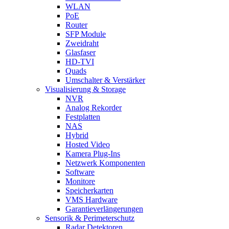
WLAN
PoE
Router
SFP Module
Zweidraht
Glasfaser
HD-TVI
Quads
Umschalter & Verstärker
Visualisierung & Storage
NVR
Analog Rekorder
Festplatten
NAS
Hybrid
Hosted Video
Kamera Plug-Ins
Netzwerk Komponenten
Software
Monitore
Speicherkarten
VMS Hardware
Garantieverlängerungen
Sensorik & Perimeterschutz
Radar Detektoren