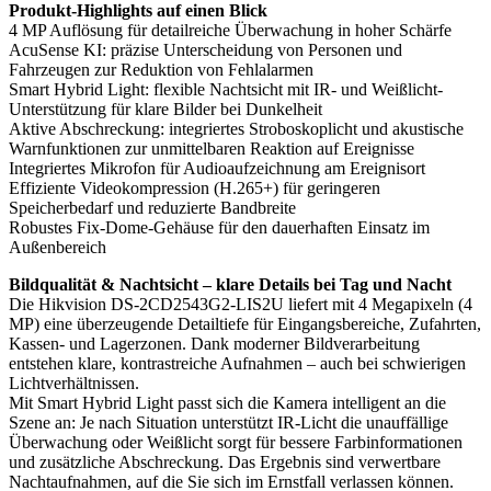
Produkt-Highlights auf einen Blick
4 MP Auflösung für detailreiche Überwachung in hoher Schärfe
AcuSense KI: präzise Unterscheidung von Personen und
Fahrzeugen zur Reduktion von Fehlalarmen
Smart Hybrid Light: flexible Nachtsicht mit IR- und Weißlicht-
Unterstützung für klare Bilder bei Dunkelheit
Aktive Abschreckung: integriertes Stroboskoplicht und akustische
Warnfunktionen zur unmittelbaren Reaktion auf Ereignisse
Integriertes Mikrofon für Audioaufzeichnung am Ereignisort
Effiziente Videokompression (H.265+) für geringeren
Speicherbedarf und reduzierte Bandbreite
Robustes Fix-Dome-Gehäuse für den dauerhaften Einsatz im
Außenbereich
Bildqualität & Nachtsicht – klare Details bei Tag und Nacht
Die Hikvision DS-2CD2543G2-LIS2U liefert mit 4 Megapixeln (4
MP) eine überzeugende Detailtiefe für Eingangsbereiche, Zufahrten,
Kassen- und Lagerzonen. Dank moderner Bildverarbeitung
entstehen klare, kontrastreiche Aufnahmen – auch bei schwierigen
Lichtverhältnissen.
Mit Smart Hybrid Light passt sich die Kamera intelligent an die
Szene an: Je nach Situation unterstützt IR-Licht die unauffällige
Überwachung oder Weißlicht sorgt für bessere Farbinformationen
und zusätzliche Abschreckung. Das Ergebnis sind verwertbare
Nachtaufnahmen, auf die Sie sich im Ernstfall verlassen können.