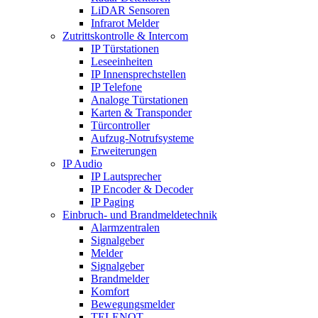
LiDAR Sensoren
Infrarot Melder
Zutrittskontrolle & Intercom
IP Türstationen
Leseeinheiten
IP Innensprechstellen
IP Telefone
Analoge Türstationen
Karten & Transponder
Türcontroller
Aufzug-Notrufsysteme
Erweiterungen
IP Audio
IP Lautsprecher
IP Encoder & Decoder
IP Paging
Einbruch- und Brandmeldetechnik
Alarmzentralen
Signalgeber
Melder
Signalgeber
Brandmelder
Komfort
Bewegungsmelder
TELENOT