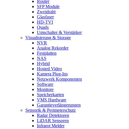
Router
SFP Module
Zweidraht
Glasfaser
HD-TVI
Quads
Umschalter & Verstärker
Visualisierung & Storage
NVR
Analog Rekorder
Festplatten
NAS
Hybrid
Hosted Video
Kamera Plug-Ins
Netzwerk Komponenten
Software
Monitore
Speicherkarten
VMS Hardware
Garantieverlängerungen
Sensorik & Perimeterschutz
Radar Detektoren
LiDAR Sensoren
Infrarot Melder