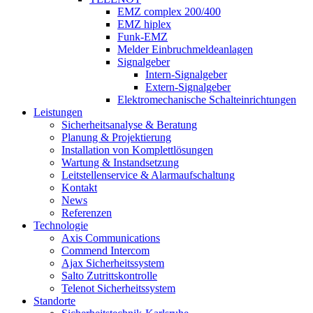
EMZ complex 200/400
EMZ hiplex
Funk-EMZ
Melder Einbruchmeldeanlagen
Signalgeber
Intern-Signalgeber
Extern-Signalgeber
Elektromechanische Schalteinrichtungen
Leistungen
Sicherheitsanalyse & Beratung
Planung & Projektierung​
Installation von Komplettlösungen
Wartung & Instandsetzung
Leitstellenservice & Alarmaufschaltung
Kontakt
News
Referenzen
Technologie
Axis Communications
Commend Intercom
Ajax Sicherheitssystem​
Salto Zutrittskontrolle
Telenot Sicherheitssystem
Standorte