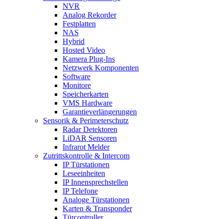
NVR
Analog Rekorder
Festplatten
NAS
Hybrid
Hosted Video
Kamera Plug-Ins
Netzwerk Komponenten
Software
Monitore
Speicherkarten
VMS Hardware
Garantieverlängerungen
Sensorik & Perimeterschutz
Radar Detektoren
LiDAR Sensoren
Infrarot Melder
Zutrittskontrolle & Intercom
IP Türstationen
Leseeinheiten
IP Innensprechstellen
IP Telefone
Analoge Türstationen
Karten & Transponder
Türcontroller