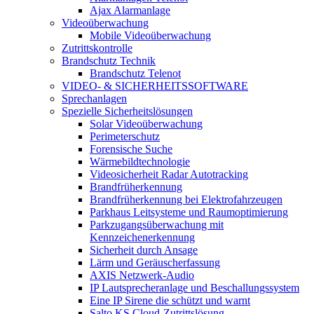
Ajax Alarmanlage
Videoüberwachung
Mobile Videoüberwachung
Zutrittskontrolle
Brandschutz Technik
Brandschutz Telenot
VIDEO- & SICHERHEITSSOFTWARE
Sprechanlagen
Spezielle Sicherheitslösungen
Solar Videoüberwachung
Perimeterschutz
Forensische Suche
Wärmebildtechnologie
Videosicherheit Radar Autotracking​
Brandfrüherkennung
Brandfrüherkennung bei Elektrofahrzeugen
Parkhaus Leitsysteme und Raumoptimierung
Parkzugangsüberwachung mit
Kennzeichenerkennung
Sicherheit durch Ansage
Lärm und Geräuscherfassung
AXIS Netzwerk-Audio
IP Lautsprecheranlage und Beschallungssystem
Eine IP Sirene die schützt und warnt
Salto KS Cloud-Zutrittslösung