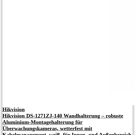
Hikvision
Hikvision DS-1271ZJ-140 Wandhalterung – robuste
Aluminium-Montagehalterung für
Überwachungskameras, wetterfest mit
Kabelmanagement, weiß, für Innen- und Außenbereich