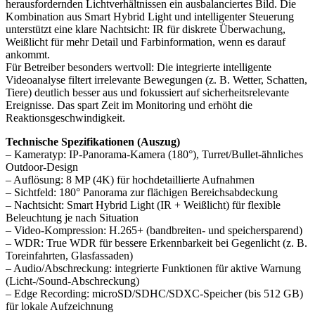
herausfordernden Lichtverhältnissen ein ausbalanciertes Bild. Die
Kombination aus Smart Hybrid Light und intelligenter Steuerung
unterstützt eine klare Nachtsicht: IR für diskrete Überwachung,
Weißlicht für mehr Detail und Farbinformation, wenn es darauf
ankommt.
Für Betreiber besonders wertvoll: Die integrierte intelligente
Videoanalyse filtert irrelevante Bewegungen (z. B. Wetter, Schatten,
Tiere) deutlich besser aus und fokussiert auf sicherheitsrelevante
Ereignisse. Das spart Zeit im Monitoring und erhöht die
Reaktionsgeschwindigkeit.
Technische Spezifikationen (Auszug)
– Kameratyp: IP-Panorama-Kamera (180°), Turret/Bullet-ähnliches
Outdoor-Design
– Auflösung: 8 MP (4K) für hochdetaillierte Aufnahmen
– Sichtfeld: 180° Panorama zur flächigen Bereichsabdeckung
– Nachtsicht: Smart Hybrid Light (IR + Weißlicht) für flexible
Beleuchtung je nach Situation
– Video-Kompression: H.265+ (bandbreiten- und speichersparend)
– WDR: True WDR für bessere Erkennbarkeit bei Gegenlicht (z. B.
Toreinfahrten, Glasfassaden)
– Audio/Abschreckung: integrierte Funktionen für aktive Warnung
(Licht-/Sound-Abschreckung)
– Edge Recording: microSD/SDHC/SDXC-Speicher (bis 512 GB)
für lokale Aufzeichnung