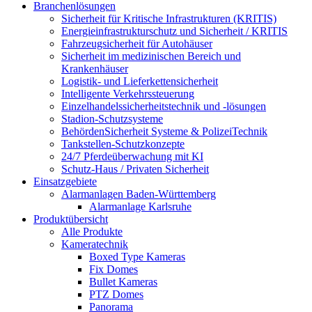
Branchenlösungen
Sicherheit für Kritische Infrastrukturen (KRITIS)
Energieinfrastrukturschutz und Sicherheit / KRITIS
Fahrzeugsicherheit für Autohäuser
Sicherheit im medizinischen Bereich und
Krankenhäuser
Logistik- und Lieferkettensicherheit
Intelligente Verkehrssteuerung
Einzelhandelssicherheitstechnik und -lösungen
Stadion-Schutzsysteme
BehördenSicherheit Systeme & PolizeiTechnik
Tankstellen-Schutzkonzepte​
24/7 Pferdeüberwachung mit KI
Schutz-Haus / Privaten Sicherheit
Einsatzgebiete
Alarmanlagen Baden-Württemberg
Alarmanlage Karlsruhe
Produktübersicht
Alle Produkte
Kameratechnik
Boxed Type Kameras
Fix Domes
Bullet Kameras
PTZ Domes
Panorama