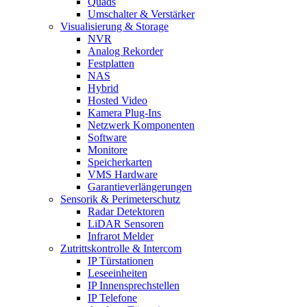
Quads
Umschalter & Verstärker
Visualisierung & Storage
NVR
Analog Rekorder
Festplatten
NAS
Hybrid
Hosted Video
Kamera Plug-Ins
Netzwerk Komponenten
Software
Monitore
Speicherkarten
VMS Hardware
Garantieverlängerungen
Sensorik & Perimeterschutz
Radar Detektoren
LiDAR Sensoren
Infrarot Melder
Zutrittskontrolle & Intercom
IP Türstationen
Leseeinheiten
IP Innensprechstellen
IP Telefone