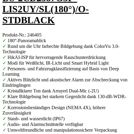
LIS2UY/SL(180°)/O-
STDBLACK
Produkt-Nr.: 246405
✓
180°-Panoramablick
✓
Rund um die Uhr farbechte Bildgebung dank ColorVu 3.0-
Technologie
✓
HikAI-ISP für hervorragende Rauschunterdrückung
✓
Modi für Weißlicht, IR-Licht und Smart Hybrid Light
✓
Personen- und Fahrzeugklassifizierung auf Basis von Deep
Learning
✓
Aktives Blitzlicht und akustischer Alarm zur Abschreckung von
Eindringlingen
✓
Kristallklarer Ton dank Arrayed Dual-Mic (-2U)
✓
Klare Bildgebung bei starkem Gegenlicht dank 130-dB-WDR-
Technologie
✓
Korrosionsbeständiges Design (NEMA 4X), höhere
Zuverlässigkeit
✓
Staub- und wasserdicht (IP67)
✓
Audio- und Alarmschnittstelle verfügbar
✓
Umweltfreundliche und manipulationssichere Verpackung