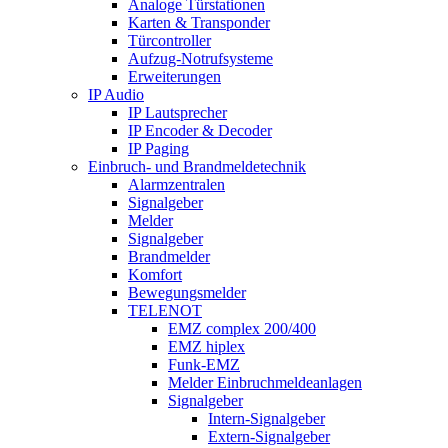
Analoge Türstationen
Karten & Transponder
Türcontroller
Aufzug-Notrufsysteme
Erweiterungen
IP Audio
IP Lautsprecher
IP Encoder & Decoder
IP Paging
Einbruch- und Brandmeldetechnik
Alarmzentralen
Signalgeber
Melder
Signalgeber
Brandmelder
Komfort
Bewegungsmelder
TELENOT
EMZ complex 200/400
EMZ hiplex
Funk-EMZ
Melder Einbruchmeldeanlagen
Signalgeber
Intern-Signalgeber
Extern-Signalgeber