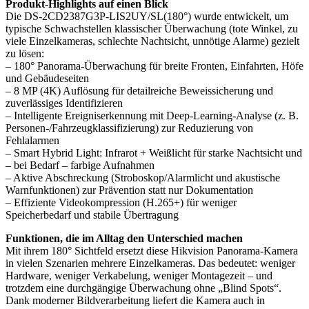
Produkt-Highlights auf einen Blick
Die DS-2CD2387G3P-LIS2UY/SL(180°) wurde entwickelt, um
typische Schwachstellen klassischer Überwachung (tote Winkel, zu
viele Einzelkameras, schlechte Nachtsicht, unnötige Alarme) gezielt
zu lösen:
– 180° Panorama-Überwachung für breite Fronten, Einfahrten, Höfe
und Gebäudeseiten
– 8 MP (4K) Auflösung für detailreiche Beweissicherung und
zuverlässiges Identifizieren
– Intelligente Ereigniserkennung mit Deep-Learning-Analyse (z. B.
Personen-/Fahrzeugklassifizierung) zur Reduzierung von
Fehlalarmen
– Smart Hybrid Light: Infrarot + Weißlicht für starke Nachtsicht und
– bei Bedarf – farbige Aufnahmen
– Aktive Abschreckung (Stroboskop/Alarmlicht und akustische
Warnfunktionen) zur Prävention statt nur Dokumentation
– Effiziente Videokompression (H.265+) für weniger
Speicherbedarf und stabile Übertragung
Funktionen, die im Alltag den Unterschied machen
Mit ihrem 180° Sichtfeld ersetzt diese Hikvision Panorama-Kamera
in vielen Szenarien mehrere Einzelkameras. Das bedeutet: weniger
Hardware, weniger Verkabelung, weniger Montagezeit – und
trotzdem eine durchgängige Überwachung ohne „Blind Spots“.
Dank moderner Bildverarbeitung liefert die Kamera auch in