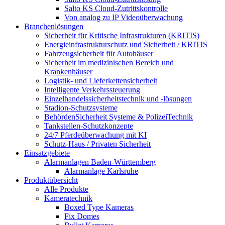
Salto KS Cloud-Zutrittskontrolle
Von analog zu IP Videoüberwachung
Branchenlösungen
Sicherheit für Kritische Infrastrukturen (KRITIS)
Energieinfrastrukturschutz und Sicherheit / KRITIS
Fahrzeugsicherheit für Autohäuser
Sicherheit im medizinischen Bereich und
Krankenhäuser
Logistik- und Lieferkettensicherheit
Intelligente Verkehrssteuerung
Einzelhandelssicherheitstechnik und -lösungen
Stadion-Schutzsysteme
BehördenSicherheit Systeme & PolizeiTechnik
Tankstellen-Schutzkonzepte​
24/7 Pferdeüberwachung mit KI
Schutz-Haus / Privaten Sicherheit
Einsatzgebiete
Alarmanlagen Baden-Württemberg
Alarmanlage Karlsruhe
Produktübersicht
Alle Produkte
Kameratechnik
Boxed Type Kameras
Fix Domes