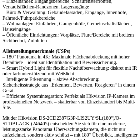
– Einzelhandel: Eingangsbereiche, Schaufensterfronten,
Verkaufsflächen-Randzonen, Lagerzugänge
– Büro & Verwaltung: Gebäudefassaden, Eingänge, Innenhöfe,
Fahrrad-/Fuhrparkbereiche
– Wohnanlagen: Einfahrten, Garagenhöfe, Gemeinschaftsflächen,
Hauseingänge
– Öffentliche Einrichtungen: Vorplätze, Flure/Bereiche mit breitem
Sichtbedarf, Zufahrten
Alleinstellungsmerkmale (USPs)
– 180° Panorama in 4K: Maximale Flächenabdeckung mit hoher
Detailtiefe – ideal zur Identifikation und Beweissicherung.
– Smart Hybrid Light für flexible Nachtüberwachung: diskret mit IR
oder farbunterstützend mit Weißlicht.
– Intelligente Erkennung + aktive Abschreckung:
Sicherheitsstrategie aus „Erkennen, Bewerten, Reagieren“ in einem
Gerät.
– Effiziente Systemintegration: Perfekt als Hikvision IP-Kamera im
professionellen Netzwerk – skalierbar von Einzelstandort bis Multi-
Site.
Mit der Hikvision DS-2CD2387G3P-LIS2UY/SL(180°)/O-
STDBLACK (246405) entscheiden Sie sich für eine moderne,
leistungsstarke Panorama-Überwachungskamera, die nicht nur
aufzeichnet, sondern aktiv schützt – mit 180° Überblick, intelligenter