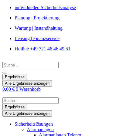
Zum
individuellen Sicherheitsanalyse
Inhalt
Planung | Projektierung
springen
Wartung | Instandhaltung
Leasing | Finanzservice
Hotline +49 721 46 46 49 51
Search
...
Ergebnisse
Alle Ergebnisse anzeigen
0,00
€
0
Warenkorb
Search
...
Ergebnisse
Alle Ergebnisse anzeigen
Sicherheitslösungen
Alarmanlagen
Alarmanlagen Telenot