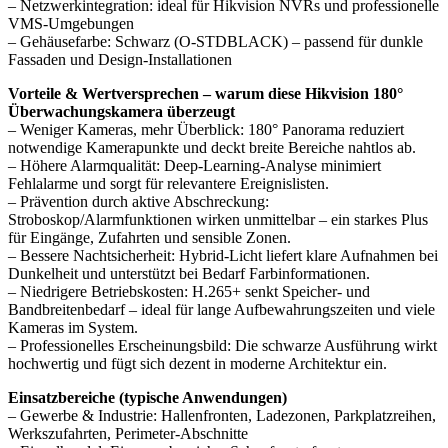
– Netzwerkintegration: ideal für Hikvision NVRs und professionelle
VMS-Umgebungen
– Gehäusefarbe: Schwarz (O-STDBLACK) – passend für dunkle
Fassaden und Design-Installationen
Vorteile & Wertversprechen – warum diese Hikvision 180°
Überwachungskamera überzeugt
– Weniger Kameras, mehr Überblick: 180° Panorama reduziert
notwendige Kamerapunkte und deckt breite Bereiche nahtlos ab.
– Höhere Alarmqualität: Deep-Learning-Analyse minimiert
Fehlalarme und sorgt für relevantere Ereignislisten.
– Prävention durch aktive Abschreckung:
Stroboskop/Alarmfunktionen wirken unmittelbar – ein starkes Plus
für Eingänge, Zufahrten und sensible Zonen.
– Bessere Nachtsicherheit: Hybrid-Licht liefert klare Aufnahmen bei
Dunkelheit und unterstützt bei Bedarf Farbinformationen.
– Niedrigere Betriebskosten: H.265+ senkt Speicher- und
Bandbreitenbedarf – ideal für lange Aufbewahrungszeiten und viele
Kameras im System.
– Professionelles Erscheinungsbild: Die schwarze Ausführung wirkt
hochwertig und fügt sich dezent in moderne Architektur ein.
Einsatzbereiche (typische Anwendungen)
– Gewerbe & Industrie: Hallenfronten, Ladezonen, Parkplatzreihen,
Werkszufahrten, Perimeter-Abschnitte