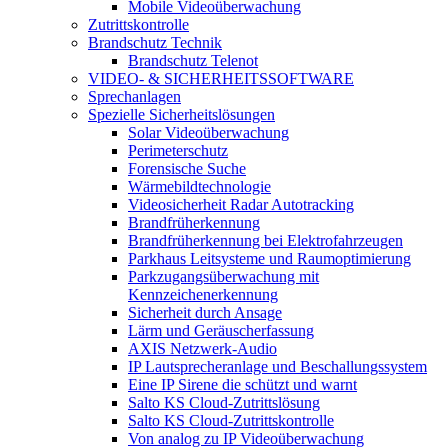
Mobile Videoüberwachung
Zutrittskontrolle
Brandschutz Technik
Brandschutz Telenot
VIDEO- & SICHERHEITSSOFTWARE
Sprechanlagen
Spezielle Sicherheitslösungen
Solar Videoüberwachung
Perimeterschutz
Forensische Suche
Wärmebildtechnologie
Videosicherheit Radar Autotracking​
Brandfrüherkennung
Brandfrüherkennung bei Elektrofahrzeugen
Parkhaus Leitsysteme und Raumoptimierung
Parkzugangsüberwachung mit
Kennzeichenerkennung
Sicherheit durch Ansage
Lärm und Geräuscherfassung
AXIS Netzwerk-Audio
IP Lautsprecheranlage und Beschallungssystem
Eine IP Sirene die schützt und warnt
Salto KS Cloud-Zutrittslösung
Salto KS Cloud-Zutrittskontrolle
Von analog zu IP Videoüberwachung