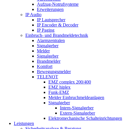
Aufzug-Notrufsysteme
Erweiterungen
IP Audio
IP Lautsprecher
IP Encoder & Decoder
IP Paging
Einbruch- und Brandmeldetechnik
Alarmzentralen
Signalgeber
Melder
Signalgeber
Brandmelder
Komfort
Bewegungsmelder
TELENOT
EMZ complex 200/400
EMZ hiplex
Funk-EMZ
Melder Einbruchmeldeanlagen
Signalgeber
Intern-Signalgeber
Extern-Signalgeber
Elektromechanische Schalteinrichtungen
Leistungen
Sicherheitsanalyse & Beratung