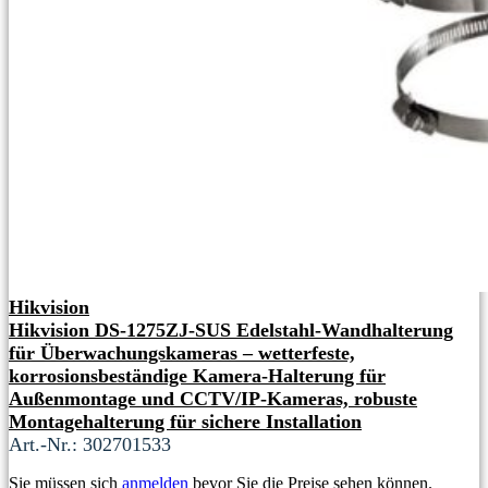
Hikvision
Hikvision DS-1275ZJ-SUS Edelstahl-Wandhalterung
für Überwachungskameras – wetterfeste,
korrosionsbeständige Kamera-Halterung für
Außenmontage und CCTV/IP-Kameras, robuste
Montagehalterung für sichere Installation
Art.-Nr.: 302701533
Sie müssen sich
anmelden
bevor Sie die Preise sehen können.