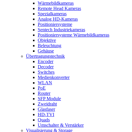
Wärmebildkameras
Remote Head Kameras
Spezialkameras
Analog HD-Kameras
Positioniersysteme
Sentech Industriekameras
Positioniersysteme Wärmebildkameras
Objektive
Beleuchtung
Gehäuse
Übertragungstechnik
Encoder
Decoder
Switches
Medienkonverter
WLAN
PoE
Router
SFP Module
Zweidraht
Glasfaser
HD-TVI
Quads
Umschalter & Verstärker
Visualisierung & Storage