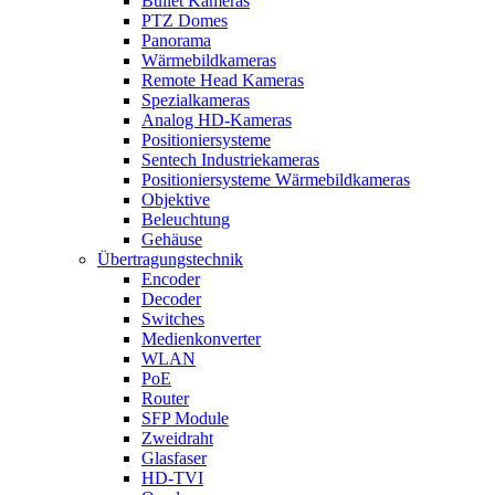
Bullet Kameras
PTZ Domes
Panorama
Wärmebildkameras
Remote Head Kameras
Spezialkameras
Analog HD-Kameras
Positioniersysteme
Sentech Industriekameras
Positioniersysteme Wärmebildkameras
Objektive
Beleuchtung
Gehäuse
Übertragungstechnik
Encoder
Decoder
Switches
Medienkonverter
WLAN
PoE
Router
SFP Module
Zweidraht
Glasfaser
HD-TVI