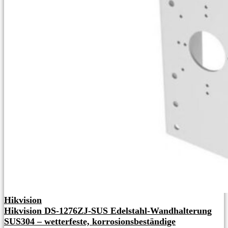
Hikvision
Hikvision DS-1276ZJ-SUS Edelstahl-Wandhalterung
SUS304 – wetterfeste, korrosionsbeständige