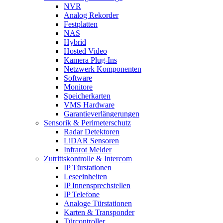
NVR
Analog Rekorder
Festplatten
NAS
Hybrid
Hosted Video
Kamera Plug-Ins
Netzwerk Komponenten
Software
Monitore
Speicherkarten
VMS Hardware
Garantieverlängerungen
Sensorik & Perimeterschutz
Radar Detektoren
LiDAR Sensoren
Infrarot Melder
Zutrittskontrolle & Intercom
IP Türstationen
Leseeinheiten
IP Innensprechstellen
IP Telefone
Analoge Türstationen
Karten & Transponder
Türcontroller