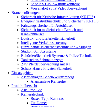
Salto KS Cloud-Zutrittskontrolle
Von analog zu IP Videoüberwachung
Branchenlösungen
Sicherheit für Kritische Infrastrukturen (KRITIS)
Energieinfrastrukturschutz und Sicherheit / KRITIS
Fahrzeugsicherheit für Autohäuser
Sicherheit im medizinischen Bereich und
Krankenhäuser
Logistik- und Lieferkettensicherheit
Intelligente Verkehrssteuerung
Einzelhandelssicherheitstechnik und -lösungen
Stadion-Schutzsysteme
BehördenSicherheit Systeme & PolizeiTechnik
Tankstellen-Schutzkonzepte​
24/7 Pferdeüberwachung mit KI
Schutz-Haus / Privaten Sicherheit
Einsatzgebiete
Alarmanlagen Baden-Württemberg
Alarmanlage Karlsruhe
Produktübersicht
Alle Produkte
Kameratechnik
Boxed Type Kameras
Fix Domes