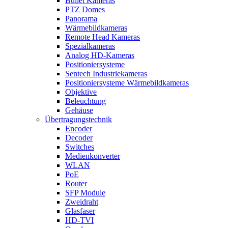
Bullet Kameras
PTZ Domes
Panorama
Wärmebildkameras
Remote Head Kameras
Spezialkameras
Analog HD-Kameras
Positioniersysteme
Sentech Industriekameras
Positioniersysteme Wärmebildkameras
Objektive
Beleuchtung
Gehäuse
Übertragungstechnik
Encoder
Decoder
Switches
Medienkonverter
WLAN
PoE
Router
SFP Module
Zweidraht
Glasfaser
HD-TVI