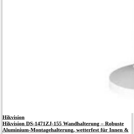
Hikvision
Hikvision DS-1471ZJ-155 Wandhalterung – Robuste
Aluminium-Montagehalterung, wetterfest für Innen &