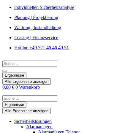
Zum
individuellen Sicherheitsanalyse
Inhalt
Planung | Projektierung
springen
Wartung | Instandhaltung
Leasing | Finanzservice
Hotline +49 721 46 46 49 51
Search
...
Ergebnisse
Alle Ergebnisse anzeigen
0,00
€
0
Warenkorb
Search
...
Ergebnisse
Alle Ergebnisse anzeigen
Sicherheitslösungen
Alarmanlagen
Alarmanlagen Telenot