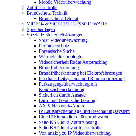
Mobile Videoüberwachung
Zutrittskontrolle
Brandschutz Technik
Brandschutz Telenot
VIDEO- & SICHERHEITSSOFTWARE
Sprechanlagen
Spezielle Sicherheitslösungen
Solar Videoüberwachung
Perimeterschutz
Forensische Suche
Wärmebildtechnologie
Videosicherheit Radar Autotracking​
Brandfrüherkennung
Brandfrüherkennung bei Elektrofahrzeugen
Parkhaus Leitsysteme und Raumoptimierung
Parkzugangsüberwachung mit
Kennzeichenerkennung
Sicherheit durch Ansage
Lärm und Geräuscherfassung
AXIS Netzwerk-Audio
IP Lautsprecheranlage und Beschallungssystem
Eine IP Sirene die schützt und warnt
Salto KS Cloud-Zutrittslösung
Salto KS Cloud-Zutrittskontrolle
Von analog zu IP Videoüberwachung