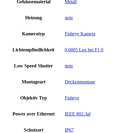
Gehäusematerial
Metall
Heizung
nein
Kameratyp
Fisheye Kamera
Lichtempfindlichkeit
0,0005 Lux bei F1,0
Low Speed Shutter
nein
Montageart
Deckenmontage
Objektiv Typ
Fisheye
Power over Ethernet
IEEE 802.3af
Schutzart
IP67