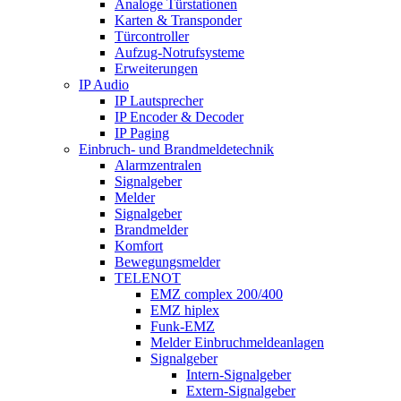
Analoge Türstationen
Karten & Transponder
Türcontroller
Aufzug-Notrufsysteme
Erweiterungen
IP Audio
IP Lautsprecher
IP Encoder & Decoder
IP Paging
Einbruch- und Brandmeldetechnik
Alarmzentralen
Signalgeber
Melder
Signalgeber
Brandmelder
Komfort
Bewegungsmelder
TELENOT
EMZ complex 200/400
EMZ hiplex
Funk-EMZ
Melder Einbruchmeldeanlagen
Signalgeber
Intern-Signalgeber
Extern-Signalgeber