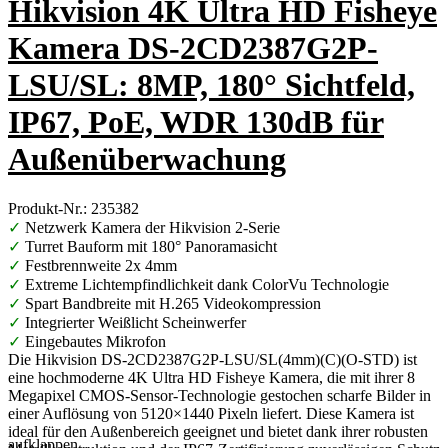
Hikvision 4K Ultra HD Fisheye
Kamera DS-2CD2387G2P-
LSU/SL: 8MP, 180° Sichtfeld,
IP67, PoE, WDR 130dB für
Außenüberwachung
Produkt-Nr.: 235382
✓
Netzwerk Kamera der Hikvision 2-Serie
✓
Turret Bauform mit 180° Panoramasicht
✓
Festbrennweite 2x 4mm
✓
Extreme Lichtempfindlichkeit dank ColorVu Technologie
✓
Spart Bandbreite mit H.265 Videokompression
✓
Integrierter Weißlicht Scheinwerfer
✓
Eingebautes Mikrofon
Die Hikvision DS-2CD2387G2P-LSU/SL(4mm)(C)(O-STD) ist
eine hochmoderne 4K Ultra HD Fisheye Kamera, die mit ihrer 8
Megapixel CMOS-Sensor-Technologie gestochen scharfe Bilder in
einer Auflösung von 5120×1440 Pixeln liefert. Diese Kamera ist
ideal für den Außenbereich geeignet und bietet dank ihrer robusten
aufklappen