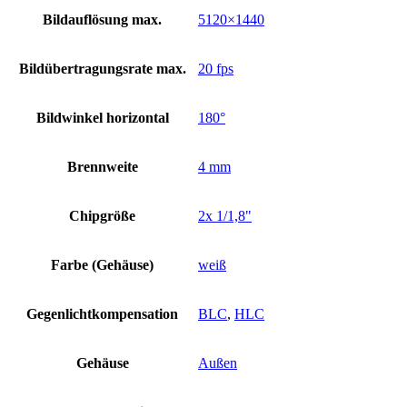
Bildauflösung max.
5120×1440
Bildübertragungsrate max.
20 fps
Bildwinkel horizontal
180°
Brennweite
4 mm
Chipgröße
2x 1/1,8"
Farbe (Gehäuse)
weiß
Gegenlichtkompensation
BLC
,
HLC
Gehäuse
Außen