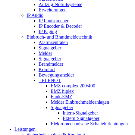
Aufzug-Notrufsysteme
Erweiterungen
IP Audio
IP Lautsprecher
IP Encoder & Decoder
IP Paging
Einbruch- und Brandmeldetechnik
Alarmzentralen
Signalgeber
Melder
Signalgeber
Brandmelder
Komfort
Bewegungsmelder
TELENOT
EMZ complex 200/400
EMZ hiplex
Funk-EMZ
Melder Einbruchmeldeanlagen
Signalgeber
Intern-Signalgeber
Extern-Signalgeber
Elektromechanische Schalteinrichtungen
Leistungen
Sicherheitsanalyse & Beratung