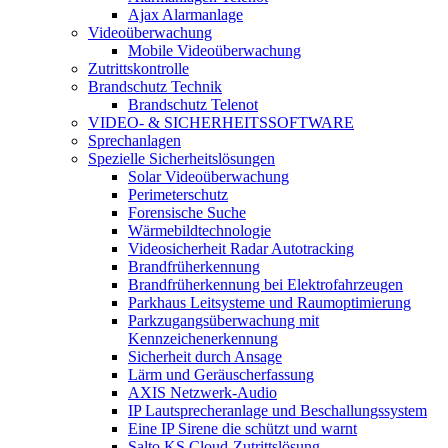
Ajax Alarmanlage
Videoüberwachung
Mobile Videoüberwachung
Zutrittskontrolle
Brandschutz Technik
Brandschutz Telenot
VIDEO- & SICHERHEITSSOFTWARE
Sprechanlagen
Spezielle Sicherheitslösungen
Solar Videoüberwachung
Perimeterschutz
Forensische Suche
Wärmebildtechnologie
Videosicherheit Radar Autotracking​
Brandfrüherkennung
Brandfrüherkennung bei Elektrofahrzeugen
Parkhaus Leitsysteme und Raumoptimierung
Parkzugangsüberwachung mit
Kennzeichenerkennung
Sicherheit durch Ansage
Lärm und Geräuscherfassung
AXIS Netzwerk-Audio
IP Lautsprecheranlage und Beschallungssystem
Eine IP Sirene die schützt und warnt
Salto KS Cloud-Zutrittslösung