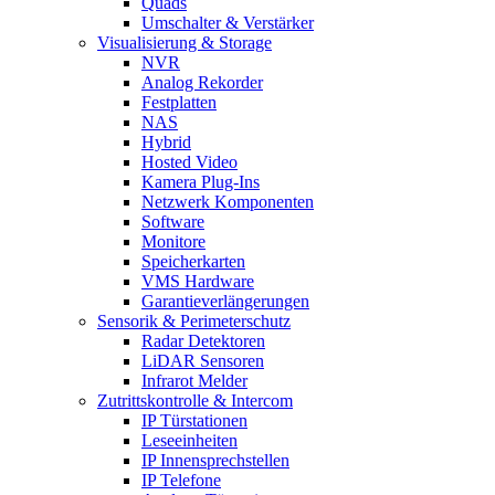
Quads
Umschalter & Verstärker
Visualisierung & Storage
NVR
Analog Rekorder
Festplatten
NAS
Hybrid
Hosted Video
Kamera Plug-Ins
Netzwerk Komponenten
Software
Monitore
Speicherkarten
VMS Hardware
Garantieverlängerungen
Sensorik & Perimeterschutz
Radar Detektoren
LiDAR Sensoren
Infrarot Melder
Zutrittskontrolle & Intercom
IP Türstationen
Leseeinheiten
IP Innensprechstellen
IP Telefone