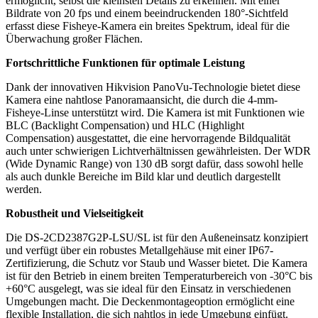
ermöglicht, selbst die kleinsten Details zu erkennen. Mit einer
Bildrate von 20 fps und einem beeindruckenden 180°-Sichtfeld
erfasst diese Fisheye-Kamera ein breites Spektrum, ideal für die
Überwachung großer Flächen.
Fortschrittliche Funktionen für optimale Leistung
Dank der innovativen Hikvision PanoVu-Technologie bietet diese
Kamera eine nahtlose Panoramaansicht, die durch die 4-mm-
Fisheye-Linse unterstützt wird. Die Kamera ist mit Funktionen wie
BLC (Backlight Compensation) und HLC (Highlight
Compensation) ausgestattet, die eine hervorragende Bildqualität
auch unter schwierigen Lichtverhältnissen gewährleisten. Der WDR
(Wide Dynamic Range) von 130 dB sorgt dafür, dass sowohl helle
als auch dunkle Bereiche im Bild klar und deutlich dargestellt
werden.
Robustheit und Vielseitigkeit
Die DS-2CD2387G2P-LSU/SL ist für den Außeneinsatz konzipiert
und verfügt über ein robustes Metallgehäuse mit einer IP67-
Zertifizierung, die Schutz vor Staub und Wasser bietet. Die Kamera
ist für den Betrieb in einem breiten Temperaturbereich von -30°C bis
+60°C ausgelegt, was sie ideal für den Einsatz in verschiedenen
Umgebungen macht. Die Deckenmontageoption ermöglicht eine
flexible Installation, die sich nahtlos in jede Umgebung einfügt.