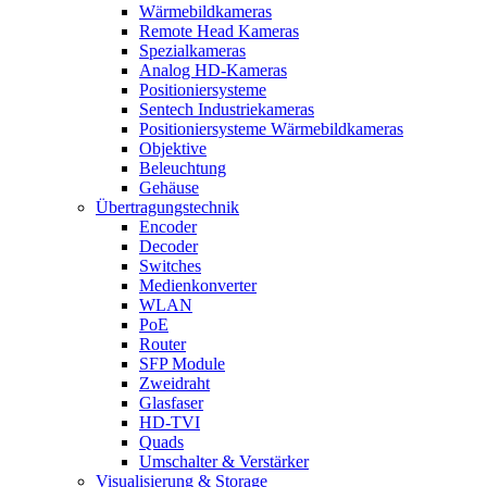
Wärmebildkameras
Remote Head Kameras
Spezialkameras
Analog HD-Kameras
Positioniersysteme
Sentech Industriekameras
Positioniersysteme Wärmebildkameras
Objektive
Beleuchtung
Gehäuse
Übertragungstechnik
Encoder
Decoder
Switches
Medienkonverter
WLAN
PoE
Router
SFP Module
Zweidraht
Glasfaser
HD-TVI
Quads
Umschalter & Verstärker
Visualisierung & Storage