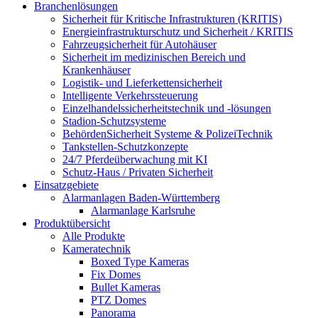
Branchenlösungen
Sicherheit für Kritische Infrastrukturen (KRITIS)
Energieinfrastrukturschutz und Sicherheit / KRITIS
Fahrzeugsicherheit für Autohäuser
Sicherheit im medizinischen Bereich und
Krankenhäuser
Logistik- und Lieferkettensicherheit
Intelligente Verkehrssteuerung
Einzelhandelssicherheitstechnik und -lösungen
Stadion-Schutzsysteme
BehördenSicherheit Systeme & PolizeiTechnik
Tankstellen-Schutzkonzepte​
24/7 Pferdeüberwachung mit KI
Schutz-Haus / Privaten Sicherheit
Einsatzgebiete
Alarmanlagen Baden-Württemberg
Alarmanlage Karlsruhe
Produktübersicht
Alle Produkte
Kameratechnik
Boxed Type Kameras
Fix Domes
Bullet Kameras
PTZ Domes
Panorama