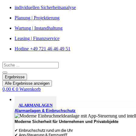
Zum
individuellen Sicherheitsanalyse
Inhalt
Planung | Projektierung
springen
Wartung | Instandhaltung
Leasing | Finanzservice
Hotline +49 721 46 46 49 51
Search
...
Ergebnisse
Alle Ergebnisse anzeigen
0,00
€
0
Warenkorb
Sicherheitslösungen
ALARMANLAGEN
Alarmanlagen & Einbruchschutz
Moderne Sicherheit für Unternehmen und Privatobjekte
✔ Einbruchschutz rund um die Uhr
✔ App-Steuerung & Fernzugriff