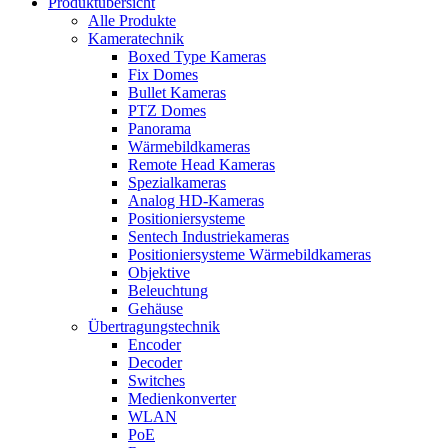
Produktübersicht
Alle Produkte
Kameratechnik
Boxed Type Kameras
Fix Domes
Bullet Kameras
PTZ Domes
Panorama
Wärmebildkameras
Remote Head Kameras
Spezialkameras
Analog HD-Kameras
Positioniersysteme
Sentech Industriekameras
Positioniersysteme Wärmebildkameras
Objektive
Beleuchtung
Gehäuse
Übertragungstechnik
Encoder
Decoder
Switches
Medienkonverter
WLAN
PoE