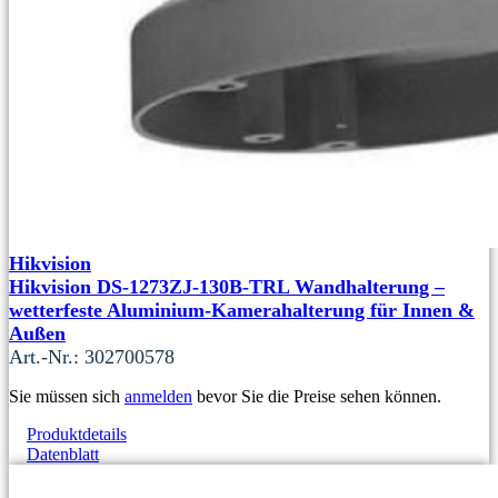
Hikvision
Hikvision DS-1273ZJ-130B-TRL Wandhalterung –
wetterfeste Aluminium-Kamerahalterung für Innen &
Außen
Art.-Nr.: 302700578
Sie müssen sich
anmelden
bevor Sie die Preise sehen können.
Produktdetails
Datenblatt