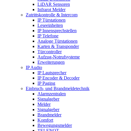
LiDAR Sensoren
Infrarot Melder
Zutrittskontrolle & Intercom
IP Türstationen
Leseeinheiten
IP Innensprechstellen
IP Telefone
Analoge Türstationen
Karten & Transponder
Türcontroller
Aufzug-Notrufsysteme
Erweiterungen
IP Audio
IP Lautsprecher
IP Encoder & Decoder
IP Paging
Einbruch- und Brandmeldetechnik
Alarmzentralen
Signalgeber
Melder
Signalgeber
Brandmelder
Komfort
Bewegungsmelder
TELENOT