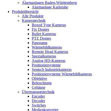
Alarmanlagen Baden-Württemberg
Alarmanlage Karlsruhe
Produktübersicht
Alle Produkte
Kameratechnik
Boxed Type Kameras
Fix Domes
Bullet Kameras
PTZ Domes
Panorama
Wärmebildkameras
Remote Head Kameras
Spezialkameras
Analog HD-Kameras
Positioniersysteme
Sentech Industriekameras
Positioniersysteme Wärmebildkameras
Objektive
Beleuchtung
Gehäuse
Übertragungstechnik
Encoder
Decoder
Switches
Medienkonverter