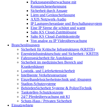
Parkzugangsüberwachung mit
Kennzeichenerkennung
Sicherheit durch Ansage
Lärm und Geräuscherfassung
AXIS Netzwerk-Audio
IP Lautsprecheranlage und Beschallungssystem
Eine IP Sirene die schützt und warnt
Salto KS Cloud-Zutrittslösung
Salto KS Cloud-Zutrittskontrolle
Von analog zu IP Videoüberwachung
Branchenlösungen
Sicherheit für Kritische Infrastrukturen (KRITIS)
Energieinfrastrukturschutz und Sicherheit / KRITIS
Fahrzeugsicherheit für Autohäuser
Sicherheit im medizinischen Bereich und
Krankenhäuser
Logistik- und Lieferkettensicherheit
Intelligente Verkehrssteuerung
Einzelhandelssicherheitstechnik und -lösungen
Stadion-Schutzsysteme
BehördenSicherheit Systeme & PolizeiTechnik
Tankstellen-Schutzkonzepte​
24/7 Pferdeüberwachung mit KI
Schutz-Haus / Privaten Sicherheit
Einsatzgebiete