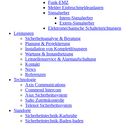
Funk-EMZ
Melder Einbruchmeldeanlagen
Signalgeber
Intern-Signalgeber
Extern-Signalgeber
Elektromechanische Schalteinrichtungen
Leistungen
Sicherheitsanalyse & Beratung
Planung & Projektierung​
Installation von Komplettlösungen
Wartung & Instandsetzung
Leitstellenservice & Alarmaufschaltung
Kontakt
News
Referenzen
Technologie
Axis Communications
Commend Intercom
Ajax Sicherheitssystem​
Salto Zutrittskontrolle
Telenot Sicherheitssystem
Standorte
Sicherheitstechnik-Karlsruhe
Sicherheitstechnik-Baden-baden