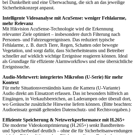
bei Dunkelheit und eine Überwachung, die sich an das jeweilige
Sicherheitskonzept anpasst.
Intelligente Videoanalyse mit AcuSense: weniger Fehlalarme,
mehr Relevanz
Mit Hikvision AcuSense-Technologie wird die Erkennung
relevanter Ziele optimiert – insbesondere durch Filterung nach
Personen- und Fahrzeugereignissen. Das reduziert typische
Fehlalarme, z. B. durch Tiere, Regen, Schatten oder bewegte
Vegetation, und sorgt dafür, dass Sicherheitsteams und Betreiber
schneller auf wirklich wichtige Ereignisse reagieren können. Ideal
als Grundlage für effiziente Alarmworkflows und eine übersichtliche
Ereignissuche.
Audio-Mehrwert: integriertes Mikrofon (U-Serie) für mehr
Kontext
Für mehr Situationsverständnis kann die Kamera (U-Variante)
Audio direkt am Einsatzort erfassen. Das ist besonders hilfreich an
Eingängen, in Verkaufsbereichen, an Laderampen oder überall dort,
wo Geräusche zusätzliche Hinweise liefern können. (Bitte beachten:
Audioeinsatz gemäß geltenden Datenschutz- und Rechtsvorgaben.)
Effiziente Speicherung & Netzwerkperformance mit H.265+
Die moderne Videokomprimierung (H.265+) senkt Bandbreiten-
und Speicherbedarf deutlich – ohne die für Sicherheitsanwendungen