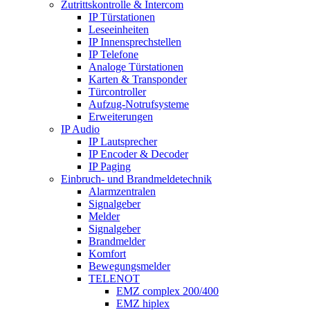
Zutrittskontrolle & Intercom
IP Türstationen
Leseeinheiten
IP Innensprechstellen
IP Telefone
Analoge Türstationen
Karten & Transponder
Türcontroller
Aufzug-Notrufsysteme
Erweiterungen
IP Audio
IP Lautsprecher
IP Encoder & Decoder
IP Paging
Einbruch- und Brandmeldetechnik
Alarmzentralen
Signalgeber
Melder
Signalgeber
Brandmelder
Komfort
Bewegungsmelder
TELENOT
EMZ complex 200/400
EMZ hiplex