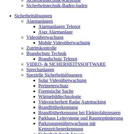
Sicherheitstechnik-Karlsruhe
Sicherheitstechnik-Baden-baden
Sicherheitslösungen
Alarmanlagen
Alarmanlagen Telenot
Ajax Alarmanlage
Videoüberwachung
Mobile Videoüberwachung
Zutrittskontrolle
Brandschutz Technik
Brandschutz Telenot
VIDEO- & SICHERHEITSSOFTWARE
Sprechanlagen
Spezielle Sicherheitslösungen
Solar Videoüberwachung
Perimeterschutz
Forensische Suche
Wärmebildtechnologie
Videosicherheit Radar Autotracking​
Brandfrüherkennung
Brandfrüherkennung bei Elektrofahrzeugen
Parkhaus Leitsysteme und Raumoptimierung
Parkzugangsüberwachung mit
Kennzeichenerkennung