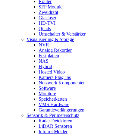
Router
SFP Module
Zweidraht
Glasfaser
HD-TVI
Quads
Umschalter & Verstärker
Visualisierung & Storage
NVR
Analog Rekorder
Festplatten
NAS
Hybrid
Hosted Video
Kamera Plug-Ins
Netzwerk Komponenten
Software
Monitore
Speicherkarten
VMS Hardware
Garantieverlängerungen
Sensorik & Perimeterschutz
Radar Detektoren
LiDAR Sensoren
Infrarot Melder