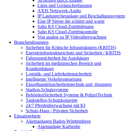
Sicherheit durch Ansage
Lärm und Geräuscherfassung
AXIS Netzwerk-Audio
IP Lautsprecheranlage und Beschallungssystem
Eine IP Sirene die schützt und warnt
Salto KS Cloud-Zutrittslösung
Salto KS Cloud-Zutrittskontrolle
Von analog zu IP Videoüberwachung
Branchenlösungen
Sicherheit für Kritische Infrastrukturen (KRITIS)
Energieinfrastrukturschutz und Sicherheit / KRITIS
Fahrzeugsicherheit für Autohäuser
Sicherheit im medizinischen Bereich und
Krankenhäuser
Logistik- und Lieferkettensicherheit
Intelligente Verkehrssteuerung
Einzelhandelssicherheitstechnik und -lösungen
Stadion-Schutzsysteme
BehördenSicherheit Systeme & PolizeiTechnik
Tankstellen-Schutzkonzepte​
24/7 Pferdeüberwachung mit KI
Schutz-Haus / Privaten Sicherheit
Einsatzgebiete
Alarmanlagen Baden-Württemberg
Alarmanlage Karlsruhe