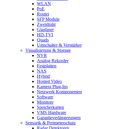
WLAN
PoE
Router
SFP Module
Zweidraht
Glasfaser
HD-TVI
Quads
Umschalter & Verstärker
Visualisierung & Storage
NVR
Analog Rekorder
Festplatten
NAS
Hybrid
Hosted Video
Kamera Plug-Ins
Netzwerk Komponenten
Software
Monitore
Speicherkarten
VMS Hardware
Garantieverlängerungen
Sensorik & Perimeterschutz
Radar Detektoren