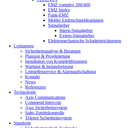
EMZ complex 200/400
EMZ hiplex
Funk-EMZ
Melder Einbruchmeldeanlagen
Signalgeber
Intern-Signalgeber
Extern-Signalgeber
Elektromechanische Schalteinrichtungen
Leistungen
Sicherheitsanalyse & Beratung
Planung & Projektierung​
Installation von Komplettlösungen
Wartung & Instandsetzung
Leitstellenservice & Alarmaufschaltung
Kontakt
News
Referenzen
Technologie
Axis Communications
Commend Intercom
Ajax Sicherheitssystem​
Salto Zutrittskontrolle
Telenot Sicherheitssystem
Standorte