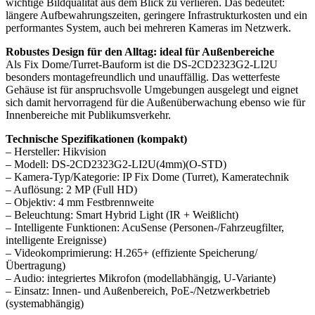
wichtige Bildqualität aus dem Blick zu verlieren. Das bedeutet:
längere Aufbewahrungszeiten, geringere Infrastrukturkosten und ein
performantes System, auch bei mehreren Kameras im Netzwerk.
Robustes Design für den Alltag: ideal für Außenbereiche
Als Fix Dome/Turret-Bauform ist die DS-2CD2323G2-LI2U
besonders montagefreundlich und unauffällig. Das wetterfeste
Gehäuse ist für anspruchsvolle Umgebungen ausgelegt und eignet
sich damit hervorragend für die Außenüberwachung ebenso wie für
Innenbereiche mit Publikumsverkehr.
Technische Spezifikationen (kompakt)
– Hersteller: Hikvision
– Modell: DS-2CD2323G2-LI2U(4mm)(O-STD)
– Kamera-Typ/Kategorie: IP Fix Dome (Turret), Kameratechnik
– Auflösung: 2 MP (Full HD)
– Objektiv: 4 mm Festbrennweite
– Beleuchtung: Smart Hybrid Light (IR + Weißlicht)
– Intelligente Funktionen: AcuSense (Personen-/Fahrzeugfilter,
intelligente Ereignisse)
– Videokomprimierung: H.265+ (effiziente Speicherung/
Übertragung)
– Audio: integriertes Mikrofon (modellabhängig, U-Variante)
– Einsatz: Innen- und Außenbereich, PoE-/Netzwerkbetrieb
(systemabhängig)