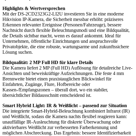
Highlights & Wertversprechen
Mit der DS-2CD2323G2-LI2U investieren Sie in eine moderne
Hikvision IP-Kamera, die Sicherheit messbar erhöht: präziseres
Erkennen relevanter Ereignisse (Personen/Fahrzeuge), bessere
Nachtsicht durch flexible Beleuchtungsmodi und eine Bildqualität,
die Details sichtbar macht, wenn es darauf ankommt. Ideal für
Unternehmen, öffentliche Einrichtungen und anspruchsvolle
Privatobjekte, die eine robuste, wartungsarme und zukunftssichere
Lösung suchen.
Bildqualität: 2 MP Full HD für klare Details
Die Kamera liefert 2 MP (Full HD) Auflösung für detailreiche Live-
Ansichten und beweiskräftige Aufzeichnungen. Die feste 4 mm
Brennweite bietet einen praxistauglichen Blickwinkel für
Einfahrten, Zugänge, Flure, Hofbereiche oder
Kassen-/Empfangszonen – überall dort, wo ein stabiler,
übersichtlicher Bildausschnitt entscheidend ist.
Smart Hybrid Light: IR & Weißlicht – passend zur Situation
Die integrierte Smart-Hybrid-Beleuchtung kombiniert Infrarot (IR)
und Weißlicht, sodass die Kamera nachts flexibel reagieren kann:
unauffällige IR-Ausleuchtung für diskrete Überwachung oder
aktivierbares Weißlicht zur verbesserten Farberkennung und
möglichen Abschreckung. Das Ergebnis: bessere Identifizierbarkeit