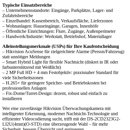
Typische Einsatzbereiche
– Unternehmensstandorte: Eingänge, Parkplätze, Lager- und
Zufahrtsbereiche
– Einzelhandel: Kassenbereich, Verkaufsfläche, Lieferzonen
– Wohnanlagen: Hauseingänge, Garagen, Innenhöfe
– Öffentliche Einrichtungen: Flure, Zugänge, Außenperimeter
– Handwerk/Industrie: Werkstatt, Betriebshof, Materiallager
Alleinstellungsmerkmale (USPs) für Ihre Kaufentscheidung
– Hikvision AcuSense für zielgerichtete Alarme (Person/Fahrzeug)
statt unnötiger Meldungen
– Smart Hybrid Light für flexible Nachtsicht (diskret in IR oder
farbunterstützend mit Weißlicht)
– 2 MP Full HD + 4 mm Festobjektiv: praxisnaher Standard für
viele Sicherheitszonen
– H.265+ für geringere Speicher- und Betriebskosten bei
professionellen Anlagen
– Fix-Dome/Turret-Design: dezent, robust und einfach zu
installieren
Wer eine zuverlässige Hikvision Überwachungskamera mit
intelligenter Erkennung, moderner Nachtsicht-Technologie und
effizienter Videocodierung sucht, trifft mit der DS-2CD2323G2-
LI2U(4mm)(O-STD) eine überzeugende Wahl – für mehr
Sicherheit, bessere Übersicht und geringeren