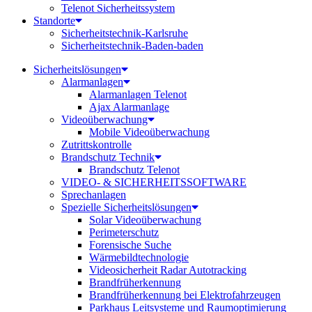
Telenot Sicherheitssystem
Standorte
Sicherheitstechnik-Karlsruhe
Sicherheitstechnik-Baden-baden
Sicherheitslösungen
Alarmanlagen
Alarmanlagen Telenot
Ajax Alarmanlage
Videoüberwachung
Mobile Videoüberwachung
Zutrittskontrolle
Brandschutz Technik
Brandschutz Telenot
VIDEO- & SICHERHEITSSOFTWARE
Sprechanlagen
Spezielle Sicherheitslösungen
Solar Videoüberwachung
Perimeterschutz
Forensische Suche
Wärmebildtechnologie
Videosicherheit Radar Autotracking​
Brandfrüherkennung
Brandfrüherkennung bei Elektrofahrzeugen
Parkhaus Leitsysteme und Raumoptimierung