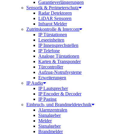
Garantieverlängerungen
Sensorik & Perimeterschutz
Radar Detektoren
LiDAR Sensoren
Infrarot Melder
Zutrittskontrolle & Intercom
IP Türstationen
Leseeinheiten
IP Innensprechstellen
IP Telefone
Analoge Türstationen
Karten & Transponder
Türcontroller
Aufzug-Notrufsysteme
Erweiterungen
IP Audio
IP Lautsprecher
IP Encoder & Decoder
IP Paging
Einbruch- und Brandmeldetechnik
Alarmzentralen
Signalgeber
Melder
Signalgeber
Brandmelder