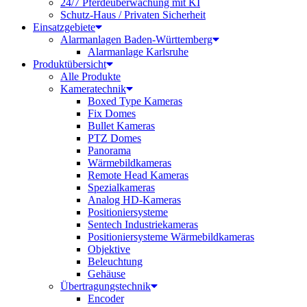
24/7 Pferdeüberwachung mit KI
Schutz-Haus / Privaten Sicherheit
Einsatzgebiete
Alarmanlagen Baden-Württemberg
Alarmanlage Karlsruhe
Produktübersicht
Alle Produkte
Kameratechnik
Boxed Type Kameras
Fix Domes
Bullet Kameras
PTZ Domes
Panorama
Wärmebildkameras
Remote Head Kameras
Spezialkameras
Analog HD-Kameras
Positioniersysteme
Sentech Industriekameras
Positioniersysteme Wärmebildkameras
Objektive
Beleuchtung
Gehäuse
Übertragungstechnik
Encoder