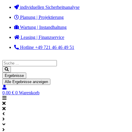
Zum
individuellen Sicherheitsanalyse
Inhalt
Planung | Projektierung
springen
Wartung | Instandhaltung
Leasing | Finanzservice
Hotline +49 721 46 46 49 51
Search
...
Ergebnisse
Alle Ergebnisse anzeigen
0,00
€
0
Warenkorb