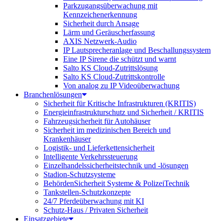
Parkzugangsüberwachung mit
Kennzeichenerkennung
Sicherheit durch Ansage
Lärm und Geräuscherfassung
AXIS Netzwerk-Audio
IP Lautsprecheranlage und Beschallungssystem
Eine IP Sirene die schützt und warnt
Salto KS Cloud-Zutrittslösung
Salto KS Cloud-Zutrittskontrolle
Von analog zu IP Videoüberwachung
Branchenlösungen
Sicherheit für Kritische Infrastrukturen (KRITIS)
Energieinfrastrukturschutz und Sicherheit / KRITIS
Fahrzeugsicherheit für Autohäuser
Sicherheit im medizinischen Bereich und
Krankenhäuser
Logistik- und Lieferkettensicherheit
Intelligente Verkehrssteuerung
Einzelhandelssicherheitstechnik und -lösungen
Stadion-Schutzsysteme
BehördenSicherheit Systeme & PolizeiTechnik
Tankstellen-Schutzkonzepte​
24/7 Pferdeüberwachung mit KI
Schutz-Haus / Privaten Sicherheit
Einsatzgebiete