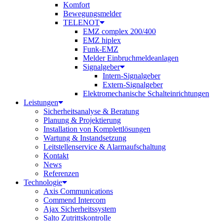
Komfort
Bewegungsmelder
TELENOT
EMZ complex 200/400
EMZ hiplex
Funk-EMZ
Melder Einbruchmeldeanlagen
Signalgeber
Intern-Signalgeber
Extern-Signalgeber
Elektromechanische Schalteinrichtungen
Leistungen
Sicherheitsanalyse & Beratung
Planung & Projektierung​
Installation von Komplettlösungen
Wartung & Instandsetzung
Leitstellenservice & Alarmaufschaltung
Kontakt
News
Referenzen
Technologie
Axis Communications
Commend Intercom
Ajax Sicherheitssystem​
Salto Zutrittskontrolle