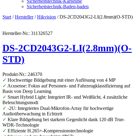
Sicherheitstechnik-Karlsruhe
Sicherheitstechnik-Baden-baden
Start
/
Hersteller
/
Hikvision
/ DS-2CD2043G2-LI(2.8mm)(O-STD)
Hersteller-Nr.: 311326527
DS-2CD2043G2-LI(2.8mm)(O-
STD)
Produkt-Nr.: 246370
✓
Hochwertige Bildgebung mit einer Auflösung von 4 MP
✓
Acusense: Fokus auf Personen- und Fahrzeugklassifizierung auf
Basis von Deep Learning
✓
Smart Hybrid Light: Integriert IR- und Weißlicht, 4 zusätzliche
Beleuchtungsmodi
✓
-2U: Integriertes Dual-Mikrofon-Array für hochwertige
Audioüberwachung in Echtzeit
✓
Klare Bildgebung bei starkem Gegenlicht dank 120 dB True-
WDR-Technologie
✓
Effiziente H.265+-Kompressionstechnologie