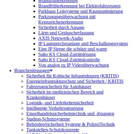
Brandfrüherkennung
Brandfrüherkennung bei Elektrofahrzeugen
Parkhaus Leitsysteme und Raumoptimierung
Parkzugangsüberwachung mit
Kennzeichenerkennung
Sicherheit durch Ansage
Lärm und Geräuscherfassung
AXIS Netzwerk-Audio
IP Lautsprecheranlage und Beschallungssystem
Eine IP Sirene die schützt und warnt
Salto KS Cloud-Zutrittslösung
Salto KS Cloud-Zutrittskontrolle
Von analog zu IP Videoüberwachung
Branchenlösungen
Sicherheit für Kritische Infrastrukturen (KRITIS)
Energieinfrastrukturschutz und Sicherheit / KRITIS
Fahrzeugsicherheit für Autohäuser
Sicherheit im medizinischen Bereich und
Krankenhäuser
Logistik- und Lieferkettensicherheit
Intelligente Verkehrssteuerung
Einzelhandelssicherheitstechnik und -lösungen
Stadion-Schutzsysteme
BehördenSicherheit Systeme & PolizeiTechnik
Tankstellen-Schutzkonzepte​