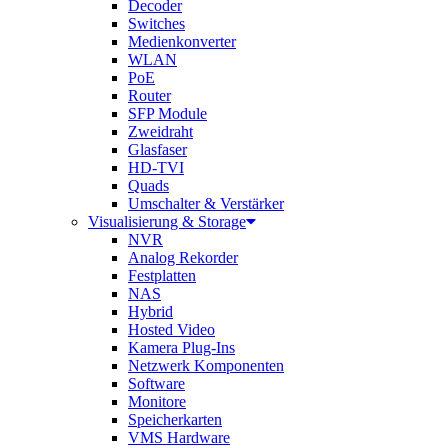
Decoder
Switches
Medienkonverter
WLAN
PoE
Router
SFP Module
Zweidraht
Glasfaser
HD-TVI
Quads
Umschalter & Verstärker
Visualisierung & Storage
NVR
Analog Rekorder
Festplatten
NAS
Hybrid
Hosted Video
Kamera Plug-Ins
Netzwerk Komponenten
Software
Monitore
Speicherkarten
VMS Hardware