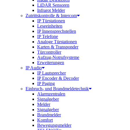
LiDAR Sensoren
Infrarot Melder
Zutrittskontrolle & Intercom
IP Türstationen
Leseeinheiten
IP Innensprechstellen
IP Telefone
Analoge Türstationen
Karten & Transponder
Türcontroller
Aufzug-Notrufsysteme
Erweiterungen
IP Audio
IP Lautsprecher
IP Encoder & Decoder
IP Paging
Einbruch- und Brandmeldetechnik
Alarmzentralen
Signalgeber
Melder
Signalgeber
Brandmelder
Komfort
Bewegungsmelder