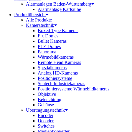
Alarmanlagen Baden-Württemberg
Alarmanlage Karlsruhe
Produktübersicht
Alle Produkte
Kameratechnik
Boxed Type Kameras
Fix Domes
Bullet Kameras
PTZ Domes
Panorama
Wärmebildkameras
Remote Head Kameras
Spezialkameras
Analog HD-Kameras
Positioniersysteme
Sentech Industriekameras
Positioniersysteme Wärmebildkameras
Objektive
Beleuchtung
Gehäuse
Übertragungstechnik
Encoder
Decoder
Switches
Medienkonverter