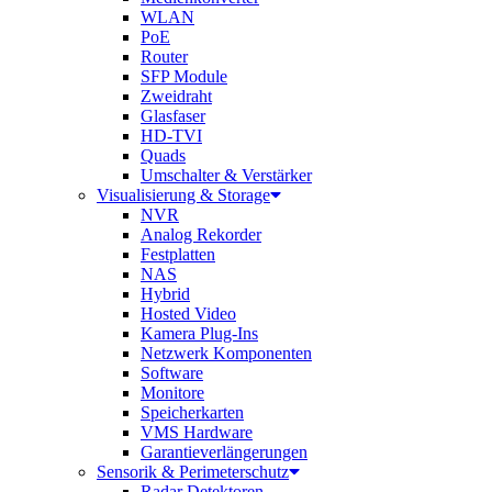
WLAN
PoE
Router
SFP Module
Zweidraht
Glasfaser
HD-TVI
Quads
Umschalter & Verstärker
Visualisierung & Storage
NVR
Analog Rekorder
Festplatten
NAS
Hybrid
Hosted Video
Kamera Plug-Ins
Netzwerk Komponenten
Software
Monitore
Speicherkarten
VMS Hardware
Garantieverlängerungen
Sensorik & Perimeterschutz
Radar Detektoren