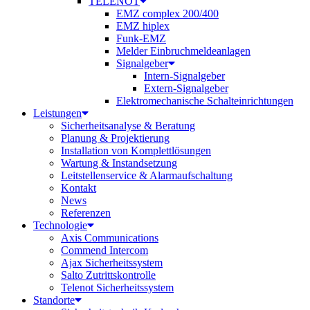
TELENOT
EMZ complex 200/400
EMZ hiplex
Funk-EMZ
Melder Einbruchmeldeanlagen
Signalgeber
Intern-Signalgeber
Extern-Signalgeber
Elektromechanische Schalteinrichtungen
Leistungen
Sicherheitsanalyse & Beratung
Planung & Projektierung​
Installation von Komplettlösungen
Wartung & Instandsetzung
Leitstellenservice & Alarmaufschaltung
Kontakt
News
Referenzen
Technologie
Axis Communications
Commend Intercom
Ajax Sicherheitssystem​
Salto Zutrittskontrolle
Telenot Sicherheitssystem
Standorte