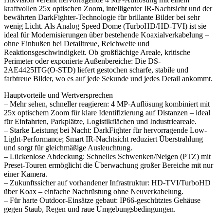
kraftvollen 25x optischen Zoom, intelligenter IR-Nachtsicht und der
bewährten DarkFighter-Technologie für brillante Bilder bei sehr
wenig Licht. Als Analog Speed Dome (TurboHD/HD‑TVI) ist sie
ideal für Modernisierungen über bestehende Koaxialverkabelung –
ohne Einbußen bei Detailtreue, Reichweite und
Reaktionsgeschwindigkeit. Ob großflächige Areale, kritische
Perimeter oder exponierte Außenbereiche: Die DS-
2AE4425ITG(O-STD) liefert gestochen scharfe, stabile und
farbtreue Bilder, wo es auf jede Sekunde und jedes Detail ankommt.
Hauptvorteile und Wertversprechen
– Mehr sehen, schneller reagieren: 4 MP-Auflösung kombiniert mit
25x optischem Zoom für klare Identifizierung auf Distanzen – ideal
für Einfahrten, Parkplätze, Logistikflächen und Industrieareale.
– Starke Leistung bei Nacht: DarkFighter für hervorragende Low-
Light-Performance; Smart IR-Nachtsicht reduziert Überstrahlung
und sorgt für gleichmäßige Ausleuchtung.
– Lückenlose Abdeckung: Schnelles Schwenken/Neigen (PTZ) mit
Preset-Touren ermöglicht die Überwachung großer Bereiche mit nur
einer Kamera.
– Zukunftssicher auf vorhandener Infrastruktur: HD-TVI/TurboHD
über Koax – einfache Nachrüstung ohne Neuverkabelung.
– Für harte Outdoor-Einsätze gebaut: IP66-geschütztes Gehäuse
gegen Staub, Regen und raue Umgebungsbedingungen.