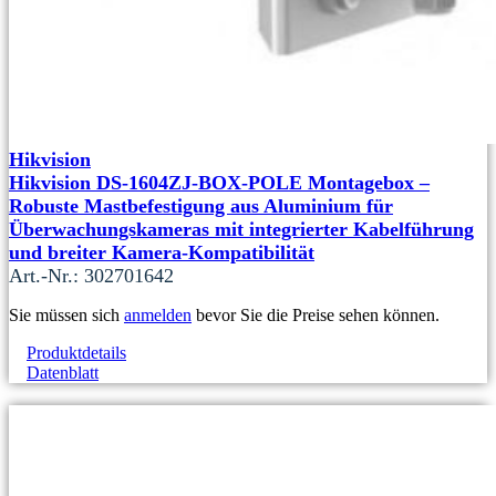
Hikvision
Hikvision DS-1604ZJ-BOX-POLE Montagebox –
Robuste Mastbefestigung aus Aluminium für
Überwachungskameras mit integrierter Kabelführung
und breiter Kamera-Kompatibilität
Art.-Nr.: 302701642
Sie müssen sich
anmelden
bevor Sie die Preise sehen können.
Produktdetails
Datenblatt