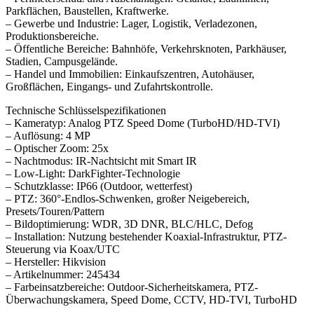
Parkflächen, Baustellen, Kraftwerke.
– Gewerbe und Industrie: Lager, Logistik, Verladezonen,
Produktionsbereiche.
– Öffentliche Bereiche: Bahnhöfe, Verkehrsknoten, Parkhäuser,
Stadien, Campusgelände.
– Handel und Immobilien: Einkaufszentren, Autohäuser,
Großflächen, Eingangs- und Zufahrtskontrolle.
Technische Schlüsselspezifikationen
– Kameratyp: Analog PTZ Speed Dome (TurboHD/HD-TVI)
– Auflösung: 4 MP
– Optischer Zoom: 25x
– Nachtmodus: IR-Nachtsicht mit Smart IR
– Low-Light: DarkFighter-Technologie
– Schutzklasse: IP66 (Outdoor, wetterfest)
– PTZ: 360°-Endlos-Schwenken, großer Neigebereich,
Presets/Touren/Pattern
– Bildoptimierung: WDR, 3D DNR, BLC/HLC, Defog
– Installation: Nutzung bestehender Koaxial-Infrastruktur, PTZ-
Steuerung via Koax/UTC
– Hersteller: Hikvision
– Artikelnummer: 245434
– Farbeinsatzbereiche: Outdoor-Sicherheitskamera, PTZ-
Überwachungskamera, Speed Dome, CCTV, HD-TVI, TurboHD