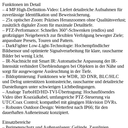
Funktionen im Detail
– 4 MP High-Definition-Video: Liefert detailreiche Aufnahmen für
zuverlässige Identifikation und Beweissicherung.
– 25x optischer Zoom: Präzises Heranzoomen ohne Qualitätsverlust;
zusätzlich digitaler Zoom für maximale Detailtiefe.
– PTZ-Performance: Schnelles 360°-Schwenken (endlos) und
großzügiger Neigebereich zur flexiblen Verfolgung bewegter Ziele;
anpassbare Presets, Touren und Pattern.
– DarkFighter Low-Light-Technologie: Hochempfindlicher
Bildsensor und optimierte Signalverarbeitung für klare, rauscharme
Bilder bei wenig Licht.
– IR-Nachtsicht mit Smart IR: Automatische Anpassung der IR-
Intensität verhindert Überblendungen bei Objekten in der Nähe und
sorgt für ausgewogene Ausleuchtung in der Tiefe.
– Bildoptimierung: Funktionen wie WDR, 3D DNR, BLC/HLC
und Defog unterstützen kontrastreiche, rauscharme und detailreiche
Darstellungen unter schwierigen Lichtbedingungen.
– Analoge TurboHD/HD-TVI-Übertragung: Hochauflösendes
Video über Koaxialkabel, umfangreiche PTZ-Steuerung via
UTC/Coax Control; kompatibel mit gängigen Hikvision DVRs.
– Robustes Outdoor-Design: Wetterfest nach IP66; für den
dauerhaften Außeneinsatz konzipiert.
Einsatzbereiche
– Perimeterschutz und Außenanlagen: Gelände, Zaunlinien,