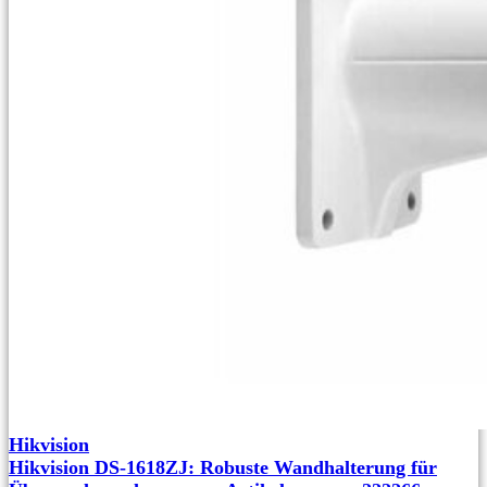
Hikvision
Hikvision DS-1618ZJ: Robuste Wandhalterung für