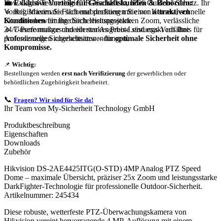
💼
Exklusive Vorteile für Geschäftskunden & Behörden:
Low-Light-Technologie, IR-Nachtsicht, IP66 Outdoor-Schutz. Ihr
🔹 Registrieren Sie sich und profitieren Sie von
attraktiven
Vorteil: Maximale Flächenabdeckung mit einer Kamera, schnelle
Konditionen
für Ihre Sicherheitsprojekte.
Situationsbewertung durch leistungsstarken Zoom, verlässliche
🔹 Unsere maßgeschneiderten Angebote sind exakt auf Ihre
24/7-Performance und ein starkes Preis-Leistungs-Verhältnis für
Anforderungen zugeschnitten – für
optimale Sicherheit ohne
professionelle Sicherheitsanwendungen.
Kompromisse.
📌
Wichtig:
Bestellungen werden
erst nach Verifizierung
der gewerblichen oder
behördlichen Zugehörigkeit bearbeitet.
📞
Fragen? Wir sind für Sie da!
Ihr Team von My-Sicherheit Technology GmbH
Produktbeschreibung
Eigenschaften
Downloads
Zubehör
Hikvision DS-2AE4425ITG(O-STD) 4MP Analog PTZ Speed
Dome – maximale Übersicht, präziser 25x Zoom und leistungsstarke
DarkFighter-Technologie für professionelle Outdoor-Sicherheit.
Artikelnummer: 245434
Diese robuste, wetterfeste PTZ-Überwachungskamera von
Hikvision vereint hervorragende 4 MP-Auflösung mit einem