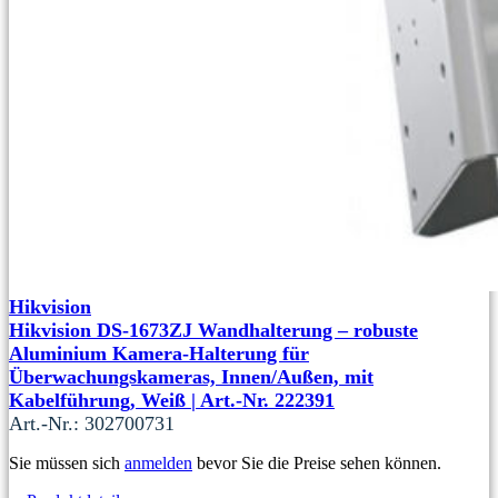
Hikvision
Hikvision DS-1673ZJ Wandhalterung – robuste
Aluminium Kamera-Halterung für
Überwachungskameras, Innen/Außen, mit
Kabelführung, Weiß | Art.-Nr. 222391
Art.-Nr.: 302700731
Sie müssen sich
anmelden
bevor Sie die Preise sehen können.