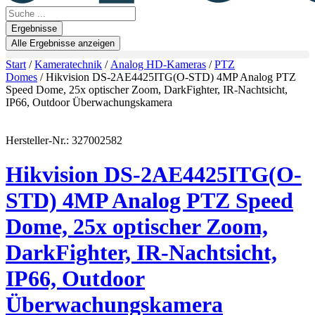
Search
...
Ergebnisse
Alle Ergebnisse anzeigen
Start
/
Kameratechnik
/
Analog HD-Kameras
/
PTZ
Domes
/ Hikvision DS-2AE4425ITG(O-STD) 4MP Analog PTZ
Speed Dome, 25x optischer Zoom, DarkFighter, IR-Nachtsicht,
IP66, Outdoor Überwachungskamera
Hersteller-Nr.: 327002582
Hikvision DS-2AE4425ITG(O-
STD) 4MP Analog PTZ Speed
Dome, 25x optischer Zoom,
DarkFighter, IR-Nachtsicht,
IP66, Outdoor
Überwachungskamera