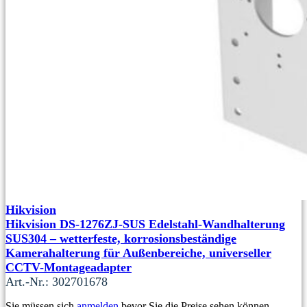
Hikvision
Hikvision DS-1276ZJ-SUS Edelstahl-Wandhalterung
SUS304 – wetterfeste, korrosionsbeständige
Kamerahalterung für Außenbereiche, universeller
CCTV-Montageadapter
Art.-Nr.: 302701678
Sie müssen sich
anmelden
bevor Sie die Preise sehen können.