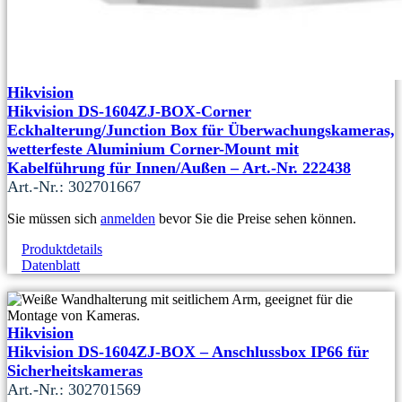
Hikvision
Hikvision DS-1604ZJ-BOX-Corner
Eckhalterung/Junction Box für Überwachungskameras,
wetterfeste Aluminium Corner-Mount mit
Kabelführung für Innen/Außen – Art.-Nr. 222438
Art.-Nr.: 302701667
Sie müssen sich
anmelden
bevor Sie die Preise sehen können.
Produktdetails
Datenblatt
Hikvision
Hikvision DS-1604ZJ-BOX – Anschlussbox IP66 für
Sicherheitskameras
Art.-Nr.: 302701569