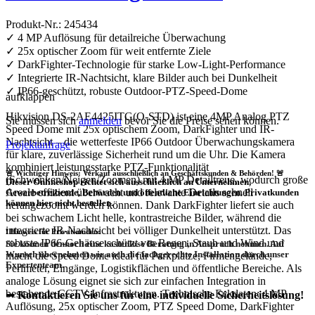
Produkt-Nr.: 245434
✓ 4 MP Auflösung für detailreiche Überwachung
✓ 25x optischer Zoom für weit entfernte Ziele
✓ DarkFighter-Technologie für starke Low-Light-Performance
✓ Integrierte IR-Nachtsicht, klare Bilder auch bei Dunkelheit
✓ IP66-geschützt, robuste Outdoor-PTZ-Speed-Dome
aufklappen
Hikvision DS-2AE4425ITG(O-STD) ist eine 4MP Analog PTZ
Sie müssen sich
anmelden
bevor Sie die Preise sehen können.
Speed Dome mit 25x optischem Zoom, DarkFighter und IR-
Nachtsicht – die wetterfeste IP66 Outdoor Überwachungskamera
Projektanfrage
für klare, zuverlässige Sicherheit rund um die Uhr. Die Kamera
kombiniert leistungsstarke PTZ-Funktionalität
🚨 Wichtiger Hinweis: Verkauf ausschließlich an Geschäftskunden & Behörden! 🚨
(Schwenken/Neigen/Zoomen) mit 4 MP Detailtreue, wodurch große
Dieser Onlineshop richtet sich
ausschließlich
an Unternehmen,
Areale effizient überwacht und relevante Details schnell
Gewerbetreibende, Behörden und öffentliche Einrichtungen.
Privatkunden
können hier nicht bestellen.
herangezoomt werden können. Dank DarkFighter liefert sie auch
bei schwachem Licht helle, kontrastreiche Bilder, während die
integrierte IR-Nachtsicht bei völliger Dunkelheit unterstützt. Das
❗
Hinweis für Privatkunden:
robuste IP66-Gehäuse schützt vor Regen, Staub und Wind und
Sie können dennoch eine
kostenlose Beratung
in Anspruch nehmen. Auf
Wunsch übernehmen wir auch die
fachgerechte Installation
durch unser
macht die Speed Dome ideal für Parkplätze, Firmengelände,
Expertenteam.
Perimeter, Eingänge, Logistikflächen und öffentliche Bereiche. Als
analoge Lösung eignet sie sich zur einfachen Integration in
bestehende CCTV-Infrastrukturen. Technische Eckdaten: 4 MP
➡
Kontaktieren Sie uns für eine individuelle Sicherheitslösung!
Auflösung, 25x optischer Zoom, PTZ Speed Dome, DarkFighter