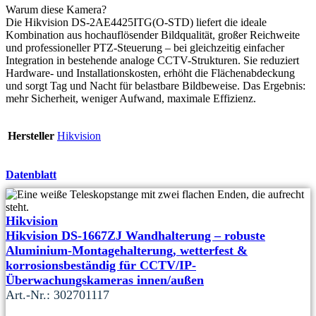
Warum diese Kamera?
Die Hikvision DS-2AE4425ITG(O-STD) liefert die ideale
Kombination aus hochauflösender Bildqualität, großer Reichweite
und professioneller PTZ-Steuerung – bei gleichzeitig einfacher
Integration in bestehende analoge CCTV-Strukturen. Sie reduziert
Hardware- und Installationskosten, erhöht die Flächenabdeckung
und sorgt Tag und Nacht für belastbare Bildbeweise. Das Ergebnis:
mehr Sicherheit, weniger Aufwand, maximale Effizienz.
Hersteller
Hikvision
Datenblatt
Hikvision
Hikvision DS-1667ZJ Wandhalterung – robuste
Aluminium-Montagehalterung, wetterfest &
korrosionsbeständig für CCTV/IP-
Überwachungskameras innen/außen
Art.-Nr.: 302701117